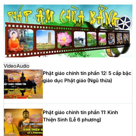
Hà Nội: Long trọng lễ khởi công xây
dựng Trung tâm văn hóa Phật giáo Thủ
đô
Hà Nội: Ngày tu học cuối cùng khép lại
khóa sinh hoạt Phật pháp mùa hè lần
thứ XIV tại chùa Bằng
Video
Audio
Phật giáo chính tín phần 12: 5 cấp bậc
giáo dục Phật giáo (Ngũ thừa)
Học yêu thương trong ngày tu tập thứ
tư của Khóa sinh hoạt Phật pháp mùa
hè tại chùa Bằng
Phật giáo chính tín phần 11: Kinh
Thiện Sinh (Lễ 6 phương)
HT.Thích Thọ Lạc được suy cử làm tân
Trưởng BTS GHPGVN tỉnh Nghệ An