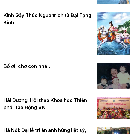
Phật giáo chính tín Phần 8: Hiếu đạo
Hà Nội: Gần 40 xe hoa rực rỡ diễu hành
và bình đẳng trong Phật giáo
Kinh Gậy Thúc Ngựa trích từ Đại Tạng
kính mừng Đại lễ Phật đản PL.2570 –
Kinh
DL.2026
Các cơ quan, ban, ngành Thành phố
Phật giáo chính tín Phần 7: Luật nhân
chúc mừng BTS GHPGVN TP. Hà Nội
quả
nhân mùa Phật đản PL.2570
Bố ơi, chờ con nhé…
Hải Dương: Hội thảo Khoa học Thiền
phái Tào Động VN
Hà Nội: Đại lễ tri ân anh hùng liệt sỹ,