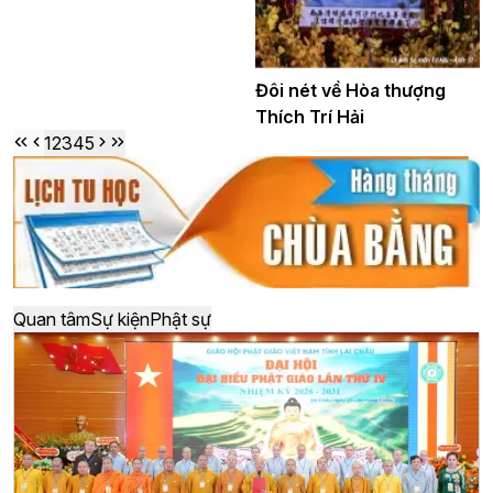
Đôi nét về Hòa thượng
Thích Trí Hải
1
2
3
4
5
Quan tâm
Sự kiện
Phật sự