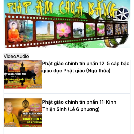
đô
Hà Nội: Ngày tu học cuối cùng khép lại
khóa sinh hoạt Phật pháp mùa hè lần
thứ XIV tại chùa Bằng
Video
Audio
Phật giáo chính tín phần 12: 5 cấp bậc
giáo dục Phật giáo (Ngũ thừa)
Học yêu thương trong ngày tu tập thứ
tư của Khóa sinh hoạt Phật pháp mùa
hè tại chùa Bằng
Phật giáo chính tín phần 11: Kinh
Thiện Sinh (Lễ 6 phương)
HT.Thích Thọ Lạc được suy cử làm tân
Trưởng BTS GHPGVN tỉnh Nghệ An
nhiệm kỳ 2026 – 2031