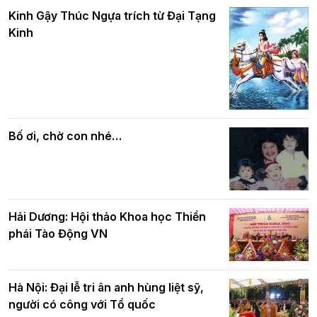
Hà Nội: Gần 40 xe hoa rực rỡ diễu hành
và bình đẳng trong Phật giáo
Kinh Gậy Thúc Ngựa trích từ Đại Tạng
kính mừng Đại lễ Phật đản PL.2570 –
Kinh
DL.2026
Các cơ quan, ban, ngành Thành phố
Phật giáo chính tín Phần 7: Luật nhân
chúc mừng BTS GHPGVN TP. Hà Nội
quả
nhân mùa Phật đản PL.2570
Bố ơi, chờ con nhé…
Hải Dương: Hội thảo Khoa học Thiền
phái Tào Động VN
Hà Nội: Đại lễ tri ân anh hùng liệt sỹ,
người có công với Tổ quốc