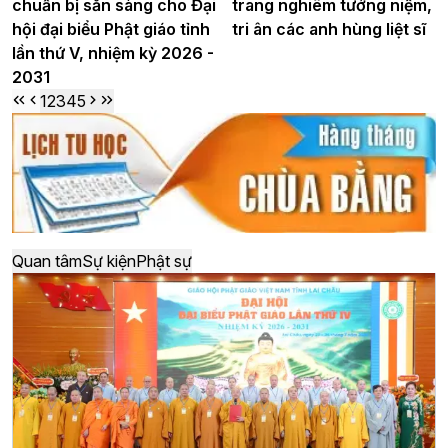
chuẩn bị sẵn sàng cho Đại
trang nghiêm tưởng niệm,
hội đại biểu Phật giáo tỉnh
tri ân các anh hùng liệt sĩ
lần thứ V, nhiệm kỳ 2026 -
2031
1
2
3
4
5
Quan tâm
Sự kiện
Phật sự