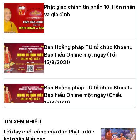
Phật giáo chính tín phần 10: Hôn nhân
và gia đình
Hòa thượng Thích Quảng Tùng tái đắc
cử Trưởng BTS GHPGVN thành phố Hải
Phòng nhiệm kỳ 2026 – 2031
Ban Hoằng pháp TƯ tổ chức Khóa tu
Báo hiếu Online một ngày (Tối
15/8/2021)
Thượng tọa Thích Tâm Chính được suy
cử tân Trưởng ban Trị sự GHPGVN tỉnh
Thanh Hóa nhiệm kỳ 2026 - 2031
Ban Hoằng pháp TƯ tổ chức Khóa tu
Báo hiếu Online một ngày (Chiều
15/8/2021)
Hà Nội: Tăng Ni Trường hạ Bồ Đề trang
nghiêm tác pháp Tiền an cư PL.2570 –
TIN XEM NHIỀU
DL.2026
Ban Hoằng pháp TƯ tổ chức Khóa tu
Lời dạy cuối cùng của đức Phật trước
Báo hiếu Online một ngày (Sáng
khi nhập Niết bàn