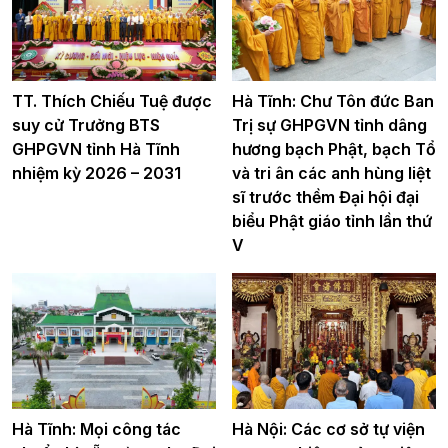
TT. Thích Chiếu Tuệ được
Hà Tĩnh: Chư Tôn đức Ban
suy cử Trưởng BTS
Trị sự GHPGVN tỉnh dâng
GHPGVN tỉnh Hà Tĩnh
hương bạch Phật, bạch Tổ
nhiệm kỳ 2026 – 2031
và tri ân các anh hùng liệt
sĩ trước thềm Đại hội đại
biểu Phật giáo tỉnh lần thứ
V
Hà Tĩnh: Mọi công tác
Hà Nội: Các cơ sở tự viện