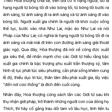
Theo Hòa thượng chia sẻ, trên đời có 4 hạng người, đó là
hạng người từ bóng tối đi vào bóng tối, từ bóng tối bước ra
ánh sáng, từ ánh sáng đi ra ánh sáng và từ ánh sáng đi vào
bóng tối. Người xuất gia chính là người rời khỏi cuộc sống
thế tục, bước vào nhà Như Lai, mặc áo Như Lai và nói
Pháp của Như Lai; có nghĩa là hạng người từ bóng tối đi ra
ánh sáng và mãi mãi đi trên con đường ánh sáng giải thoát
giác ngộ. Qua đây, Hòa thượng đã nói về công đức xuất
gia siêu thế, để nhấn mạnh cho các Giới tử hiểu rằng bậc
xuất gia chính là bậc trượng phu xuất trần thượng sỹ, tâm
hình dị tục phát túc siêu phương, cần phải sống khiêm cung
lễ độ, thiểu dục tri túc, thân tâm đều phải xuất gia, lấy việc
“
đến nơi cao thắng
” là đích đến cuối cùng.
Nhân đây, Hoà thượng cũng sách tấn các Giới tử sau khi
thụ nhận giới pháp, trở thành những người con của dòng họ
Thích, thì hãy cố gắng trau dồi tam vô lâu học, tinh tiến tu