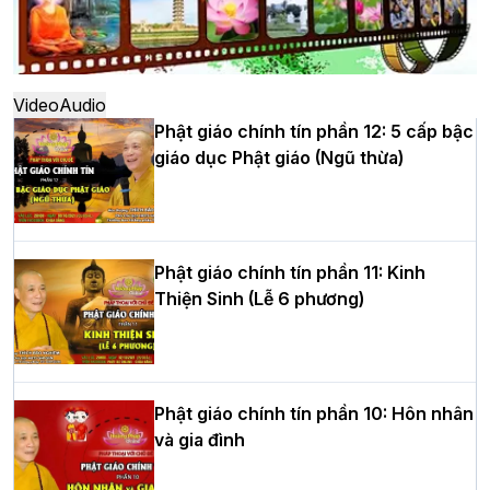
Hà Nội: Ngày tu học cuối cùng khép lại
khóa sinh hoạt Phật pháp mùa hè lần
thứ XIV tại chùa Bằng
Video
Audio
Phật giáo chính tín phần 12: 5 cấp bậc
giáo dục Phật giáo (Ngũ thừa)
Học yêu thương trong ngày tu tập thứ
tư của Khóa sinh hoạt Phật pháp mùa
hè tại chùa Bằng
Phật giáo chính tín phần 11: Kinh
Thiện Sinh (Lễ 6 phương)
HT.Thích Thọ Lạc được suy cử làm tân
Trưởng BTS GHPGVN tỉnh Nghệ An
nhiệm kỳ 2026 – 2031
Phật giáo chính tín phần 10: Hôn nhân
và gia đình
Hòa thượng Thích Quảng Tùng tái đắc