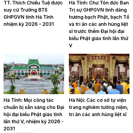
TT. Thích Chiếu Tuệ được
Hà Tĩnh: Chư Tôn đức Ban
suy cử Trưởng BTS
Trị sự GHPGVN tỉnh dâng
GHPGVN tỉnh Hà Tĩnh
hương bạch Phật, bạch Tổ
nhiệm kỳ 2026 – 2031
và tri ân các anh hùng liệt
sĩ trước thềm Đại hội đại
biểu Phật giáo tỉnh lần thứ
V
Hà Tĩnh: Mọi công tác
Hà Nội: Các cơ sở tự viện
chuẩn bị sẵn sàng cho Đại
trang nghiêm tưởng niệm,
hội đại biểu Phật giáo tỉnh
tri ân các anh hùng liệt sĩ
lần thứ V, nhiệm kỳ 2026 -
2031