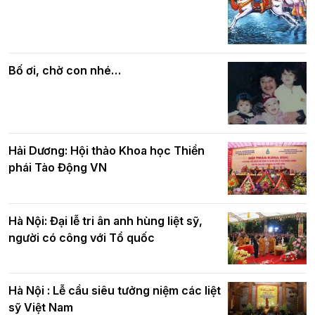
Các cơ quan, ban, ngành Thành phố
Phật giáo chính tín Phần 7: Luật nhân
chúc mừng BTS GHPGVN TP. Hà Nội
quả
nhân mùa Phật đản PL.2570
Bố ơi, chờ con nhé…
Hải Dương: Hội thảo Khoa học Thiền
phái Tào Động VN
Hà Nội: Đại lễ tri ân anh hùng liệt sỹ,
người có công với Tổ quốc
Hà Nội : Lễ cầu siêu tưởng niệm các liệt
sỹ Việt Nam