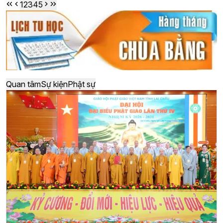
1
2
3
4
5
Quan tâm
Sự kiện
Phật sự