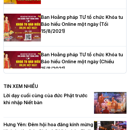
cử Trưởng BTS GHPGVN thành phố Hải
Phòng nhiệm kỳ 2026 – 2031
Ban Hoằng pháp TƯ tổ chức Khóa tu
Báo hiếu Online một ngày (Tối
15/8/2021)
Thượng tọa Thích Tâm Chính được suy
cử tân Trưởng ban Trị sự GHPGVN tỉnh
Thanh Hóa nhiệm kỳ 2026 - 2031
Ban Hoằng pháp TƯ tổ chức Khóa tu
Báo hiếu Online một ngày (Chiều
15/8/2021)
Hà Nội: Tăng Ni Trường hạ Bồ Đề trang
nghiêm tác pháp Tiền an cư PL.2570 –
TIN XEM NHIỀU
DL.2026
Ban Hoằng pháp TƯ tổ chức Khóa tu
Lời dạy cuối cùng của đức Phật trước
Báo hiếu Online một ngày (Sáng
khi nhập Niết bàn
15/8/2021)
Thứ trưởng Bộ Dân tộc và Tôn giáo
chúc mừng Phật đản BTS GHPGVN TP.
Hưng Yên: Đêm hội hoa đăng kính mừng
Hà Nội