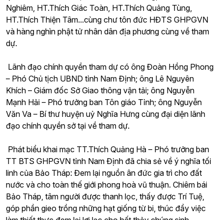
Nghiêm, HT.Thích Giác Toàn, HT.Thích Quảng Tùng,
HT.Thích Thiện Tâm...cùng chư tôn đức HĐTS GHPGVN
và hàng nghìn phật tử nhân dân địa phương cùng về tham
dự.
Lãnh đạo chính quyền tham dự có ông Đoàn Hồng Phong
– Phó Chủ tịch UBND tỉnh Nam Định; ông Lê Nguyên
Khích – Giám đốc Sở Giao thông vận tải; ông Nguyễn
Mạnh Hải – Phó trưởng ban Tôn giáo Tỉnh; ông Nguyễn
Văn Va – Bí thư huyện uỷ Nghĩa Hưng cùng đại diện lãnh
đạo chính quyền sở tại về tham dự.
Phát biểu khai mạc TT.Thích Quảng Hà – Phó trưởng ban
TT BTS GHPGVN tỉnh Nam Định đã chia sẻ về ý nghĩa tối
linh của Bảo Tháp: Đem lại nguồn ân đức gia trì cho đất
nước và cho toàn thế giới phong hoà vũ thuận. Chiêm bái
Bảo Tháp, tâm người được thanh lọc, thấy được Trí Tuệ,
góp phần gieo trồng những hạt giống từ bi, thúc đẩy việc