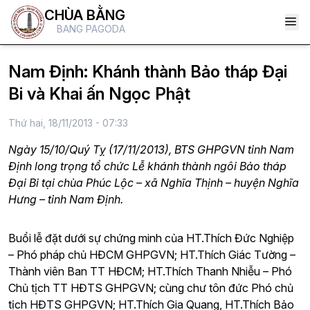
CHÙA BẰNG
BANG PAGODA
Nam Định: Khánh thành Bảo tháp Đại
Bi và Khai ấn Ngọc Phật
Thứ hai, 18/11/2013 - 07:33
Ngày 15/10/Quý Tỵ (17/11/2013), BTS GHPGVN tỉnh Nam
Định long trọng tổ chức Lễ khánh thành ngôi Bảo tháp
Đại Bi tại chùa Phúc Lộc – xã Nghĩa Thịnh – huyện Nghĩa
Hưng – tỉnh Nam Định.
Buổi lễ đặt dưới sự chứng minh của HT.Thích Đức Nghiệp
– Phó pháp chủ HĐCM GHPGVN; HT.Thích Giác Tường –
Thành viên Ban TT HĐCM; HT.Thích Thanh Nhiễu – Phó
Chủ tịch TT HĐTS GHPGVN; cùng chư tôn đức Phó chủ
tịch HĐTS GHPGVN; HT.Thích Gia Quang, HT.Thích Bảo