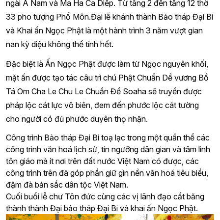
ngài A Nam và Ma Ha Ca Diếp. Từ tầng 2 đến tầng 12 thờ
33 pho tượng Phổ Môn.
Đại lễ khánh thành Bảo tháp Đại Bi
và Khai ấn Ngọc Phật là một hành trình 3 năm vượt gian
nan kỳ diệu không thể tính hết.
Đặc biệt là Ấn Ngọc Phật được làm từ Ngọc nguyên khối,
mặt ấn được tạo tác câu trì chú Phật Chuẩn Dề vương Bồ
Tá Om Cha Le Chu Le Chuẩn Đề Soaha sẽ truyền được
pháp lộc cát lực vô biên, đem đến phước lộc cát tường
cho người có đủ phước duyên thọ nhận.
Công trình Bảo tháp Đại Bi toạ lạc trong một quần thể các
công trình văn hoá lịch sử, tín ngưỡng dân gian và tâm linh
tôn giáo mà ít nơi trên đất nước Việt Nam có được, các
công trình trên đã góp phần giữ gìn nền văn hoá tiêu biểu,
đậm đà bản sắc dân tộc Việt Nam.
Cuối buổi lễ chư Tôn đức cùng các vị lãnh đạo cắt băng
thành thành Đại bảo tháp Đại Bi và khai ấn Ngọc Phật.