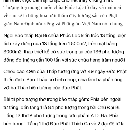
làm thiết thực đem lại lợi lạc cho hết thảy chúng sinh.
Thượng toạ mong muốn chùa Phúc Lộc từ đây và mãi mãi
về sau sẽ là bông hoa tươi thắm đầy hương sắc của Phật
giáo Nam Định nói riêng và Phật giáo Việt Nam nói chung.
Ngôi Bảo tháp Đại Bi chùa Phúc Lộc kiến trúc 13 tầng, diện
tích xây dựng của 13 tầng trên 1.500m2, trên mặt bằng
3000m2, tháp thiết kế có sức trọng tải của 136 pho tượng
đồng đỏ (nặng gần 100 tấn với sức chứa hàng trăm người).
Chiều cao 49m của Tháp tương ứng với 49 ngày Đức Phật
thiền định. Bảo Tháp có hình chóp, chia làm ba phần ứng
với ba Thân hiện tướng của đức Phật.
Bài trí pho tượng thờ trong bảo tháp gồm: Phía bên ngoài
từ tầng đến tầng 1 là 84 pho tượng trong bài Chú Đại Bi.
Tầng 13 thờ 8 pho tượng trong cửu phẩm A Di Đà. Phía
bên trong” Tầng 1 thờ Đức Phật Thích Ca và 2 đại đệ tử là