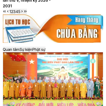
lần thứ V, nhiệm kỳ 2026 -
2031
1
2
3
4
5
Quan tâm
Sự kiện
Phật sự