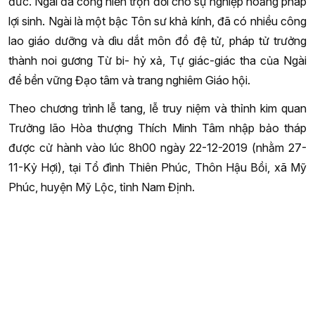
đức. Ngài đã cống hiến trọn đời cho sự nghiệp hoằng pháp
lợi sinh. Ngài là một bậc Tôn sư khả kính, đã có nhiều công
lao giáo dưỡng và dìu dắt môn đồ đệ tử, pháp tử trưởng
thành noi gương Từ bi- hỷ xả, Tự giác-giác tha của Ngài
để bền vững Đạo tâm và trang nghiêm Giáo hội.
Theo chương trình lễ tang, lễ truy niệm và thỉnh kim quan
Trưởng lão Hòa thượng Thích Minh Tâm nhập bảo tháp
được cử hành vào lúc 8h00 ngày 22-12-2019 (nhằm 27-
11-Kỷ Hợi), tại Tổ đình Thiên Phúc, Thôn Hậu Bồi, xã Mỹ
Phúc, huyện Mỹ Lộc, tỉnh Nam Định.