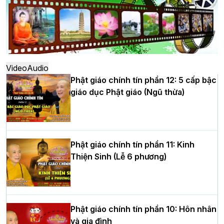
Hà Nội: Ngày tu học cuối cùng khép lại
khóa sinh hoạt Phật pháp mùa hè lần
thứ XIV tại chùa Bằng
Video
Audio
Phật giáo chính tín phần 12: 5 cấp bậc
giáo dục Phật giáo (Ngũ thừa)
Học yêu thương trong ngày tu tập thứ
tư của Khóa sinh hoạt Phật pháp mùa
hè tại chùa Bằng
Phật giáo chính tín phần 11: Kinh
Thiện Sinh (Lễ 6 phương)
HT.Thích Thọ Lạc được suy cử làm tân
Trưởng BTS GHPGVN tỉnh Nghệ An
nhiệm kỳ 2026 – 2031
Phật giáo chính tín phần 10: Hôn nhân
và gia đình