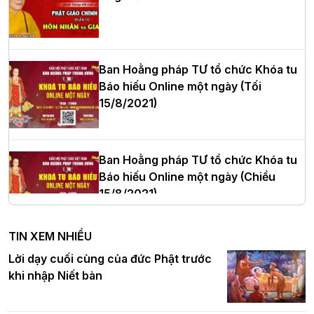
Hòa thượng Thích Quảng Tùng tái đắc
cử Trưởng BTS GHPGVN thành phố Hải
Phòng nhiệm kỳ 2026 – 2031
Ban Hoằng pháp TƯ tổ chức Khóa tu
Báo hiếu Online một ngày (Tối
15/8/2021)
Thượng tọa Thích Tâm Chính được suy
cử tân Trưởng ban Trị sự GHPGVN tỉnh
Thanh Hóa nhiệm kỳ 2026 - 2031
Ban Hoằng pháp TƯ tổ chức Khóa tu
Báo hiếu Online một ngày (Chiều
15/8/2021)
Hà Nội: Tăng Ni Trường hạ Bồ Đề trang
nghiêm tác pháp Tiền an cư PL.2570 –
TIN XEM NHIỀU
DL.2026
Ban Hoằng pháp TƯ tổ chức Khóa tu
Lời dạy cuối cùng của đức Phật trước
Báo hiếu Online một ngày (Sáng
khi nhập Niết bàn
15/8/2021)
Thứ trưởng Bộ Dân tộc và Tôn giáo