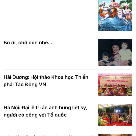
Các cơ quan, ban, ngành Thành phố
Phật giáo chính tín Phần 7: Luật nhân
chúc mừng BTS GHPGVN TP. Hà Nội
quả
nhân mùa Phật đản PL.2570
Bố ơi, chờ con nhé…
Hải Dương: Hội thảo Khoa học Thiền
phái Tào Động VN
Hà Nội: Đại lễ tri ân anh hùng liệt sỹ,
người có công với Tổ quốc