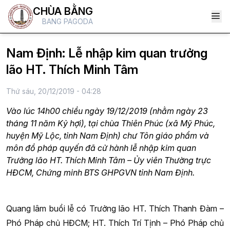
CHÙA BẰNG
BANG PAGODA
Nam Định: Lễ nhập kim quan trưởng
lão HT. Thích Minh Tâm
Thứ sáu, 20/12/2019 - 04:28
Vào lúc 14h00 chiều ngày 19/12/2019 (nhằm ngày 23
tháng 11 năm Kỷ hợi), tại chùa Thiên Phúc (xã Mỹ Phúc,
huyện Mỹ Lộc, tỉnh Nam Định) chư Tôn giáo phẩm và
môn đồ pháp quyến đã cử hành lễ nhập kim quan
Trưởng lão HT. Thích Minh Tâm – Ủy viên Thường trực
HĐCM, Chứng minh BTS GHPGVN tỉnh Nam Định.
Quang lâm buổi lễ có Trưởng lão HT. Thích Thanh Đàm –
Phó Pháp chủ HĐCM; HT. Thích Trí Tịnh – Phó Pháp chủ