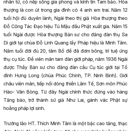
nhân từ, có nếp sống gia phong và kính tin Tam bảo. Hòa
thượng là con út trong gia đình có 4 anh em trai. Năm 12
tuổi hội đủ duyên lành, Ngài theo thị giả Hòa thượng theo
Đỗ Công Tác Đạo hiệu Tú Mậu đầu Phật xuất gia. Năm 15
tuổi Ngài được Hòa thượng Bản sư cho đăng đàn thụ Sa
Di giới tại chùa Đỗ Linh Quang lấy Pháp hiệu là Minh Tâm.
Năm tuổi đời đủ 20, tâm Bồ đề đã đơm bông, trí tuệ ứng
thụ cụ túc. Để viên mãn tam đàn giới pháp, năm 1936 Ngài
được Thầy Bản sư cho đăng đàn cầu Cụ túc giới tại Tổ
đình Hưng Long (chùa Phúc Chỉnh, TP. Ninh Bình). Giới
châu viên mãn, tiếp nối dòng thiền Lâm Tế, Sơn môn Phúc
Hào- Vân Bòng. Từ đây Ngài chính thức đứng vào hàng
Tăng bảo, trở thành sứ giả Như Lai, gánh vác Phật sự
hoằng pháp lợi sinh.
Trưởng lão HT. Thích Minh Tâm là một bậc cao tăng, thạc