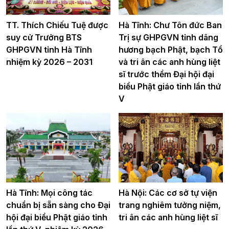
TT. Thích Chiếu Tuệ được
Hà Tĩnh: Chư Tôn đức Ban
suy cử Trưởng BTS
Trị sự GHPGVN tỉnh dâng
GHPGVN tỉnh Hà Tĩnh
hương bạch Phật, bạch Tổ
nhiệm kỳ 2026 – 2031
và tri ân các anh hùng liệt
sĩ trước thềm Đại hội đại
biểu Phật giáo tỉnh lần thứ
V
Hà Tĩnh: Mọi công tác
Hà Nội: Các cơ sở tự viện
chuẩn bị sẵn sàng cho Đại
trang nghiêm tưởng niệm,
hội đại biểu Phật giáo tỉnh
tri ân các anh hùng liệt sĩ