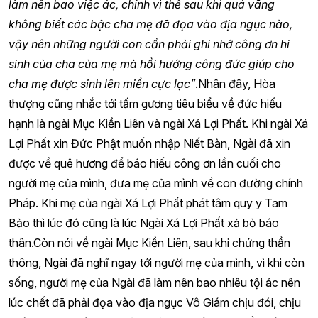
làm nên bao việc ác, chính vì thế sau khi quá vãng
không biết các bậc cha mẹ đã đọa vào địa ngục nào,
vậy nên những người con cần phải ghi nhớ công ơn hi
sinh của cha của mẹ mà hồi hướng công đức giúp cho
cha mẹ được sinh lên miền cực lạc”
.Nhân đây, Hòa
thượng cũng nhắc tới tấm gương tiêu biểu về đức hiếu
hạnh là ngài Mục Kiền Liên và ngài Xá Lợi Phất. Khi ngài Xá
Lợi Phất xin Đức Phật muốn nhập Niết Bàn, Ngài đã xin
được về quê hương để báo hiếu công ơn lần cuối cho
người mẹ của mình, đưa mẹ của mình về con đường chính
Pháp. Khi mẹ của ngài Xá Lợi Phất phát tâm quy y Tam
Bảo thì lúc đó cũng là lúc Ngài Xá Lợi Phất xả bỏ báo
thân.Còn nói về ngài Mục Kiền Liên, sau khi chứng thần
thông, Ngài đã nghĩ ngay tới người mẹ của mình, vì khi còn
sống, người mẹ của Ngài đã làm nên bao nhiêu tội ác nên
lúc chết đã phải đọa vào địa ngục Vô Giám chịu đói, chịu