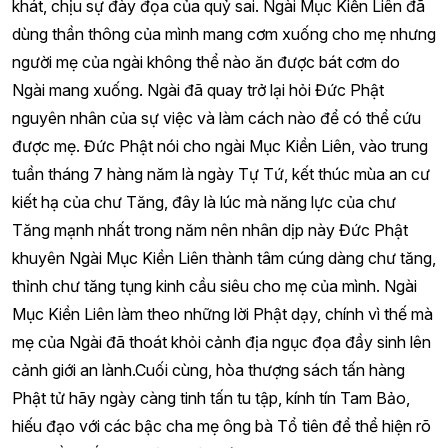
khát, chịu sự đày đọa của quỷ sai. Ngài Mục Kiền Liên đã
dùng thần thông của mình mang cơm xuống cho mẹ nhưng
người mẹ của ngài không thể nào ăn được bát cơm do
Ngài mang xuống. Ngài đã quay trở lại hỏi Đức Phật
nguyên nhân của sự việc và làm cách nào để có thể cứu
được mẹ. Đức Phật nói cho ngài Mục Kiền Liên, vào trung
tuần tháng 7 hàng năm là ngày Tự Tứ, kết thúc mùa an cư
kiết hạ của chư Tăng, đây là lúc mà năng lực của chư
Tăng mạnh nhất trong năm nên nhân dịp này Đức Phật
khuyên Ngài Mục Kiền Liên thành tâm cúng dàng chư tăng,
thỉnh chư tăng tụng kinh cầu siêu cho mẹ của mình. Ngài
Mục Kiền Liên làm theo những lời Phật dạy, chính vì thế mà
mẹ của Ngài đã thoát khỏi cảnh địa ngục đọa đầy sinh lên
cảnh giới an lành.Cuối cùng, hòa thượng sách tấn hàng
Phật tử hãy ngày càng tinh tấn tu tập, kính tín Tam Bảo,
hiếu đạo với các bậc cha mẹ ông bà Tổ tiên để thể hiện rõ