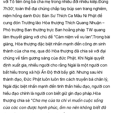
với Tổ tiên ông bà cha mẹ trong nhiều đời nhiều kiếp.Đúng
7h30’, toàn thể đại chúng chắp tay búp sen trang nghiêm,
niệm hồng danh Đức Bản Sư Thích Ca Mâu Ni Phật để
cung đón Trưởng lão Hòa thượng Thích Quang Nhuận –
Phó trưởng Ban thường trực Ban hoằng pháp TW quang
lâm thuyết giảng với chủ đề “Cảm niệm về vu lan”.Trong bài
giảng, Hòa thượng đặc biệt nhấn mạnh đến công ơn sinh
thành của cha mẹ, qua đó Hòa thượng đã chia sẻ với đại
chúng về tấm gương sáng của đức Phật. Khi Ngài quyết
định xuất gia, nhiều người cho rằng Ngài là một người con
bất hiếu trong xã hội Ấn Độ thời bấy giờ. Nhưng sau khi
thành đạo, Đức Phật luôn luôn tìm cách truyền bá chân lý,
Ngài đặc biệt nhấn mạnh đến tinh thần hiếu đạo, người con
hiếu đạo chính là người con biết giữ gìn đạo pháp.Hòa
thượng chia sẻ “
Cha mẹ của ta chỉ vì muốn cuộc sống
của các con được hạnh phúc, ấm no nên không biết đã