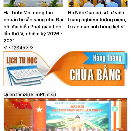
Hà Tĩnh: Mọi công tác
Hà Nội: Các cơ sở tự viện
chuẩn bị sẵn sàng cho Đại
trang nghiêm tưởng niệm,
hội đại biểu Phật giáo tỉnh
tri ân các anh hùng liệt sĩ
lần thứ V, nhiệm kỳ 2026 -
2031
1
2
3
4
5
Quan tâm
Sự kiện
Phật sự