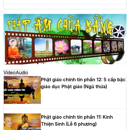
Hà Nội: Long trọng lễ khởi công xây
dựng Trung tâm văn hóa Phật giáo Thủ
đô
Hà Nội: Ngày tu học cuối cùng khép lại
khóa sinh hoạt Phật pháp mùa hè lần
thứ XIV tại chùa Bằng
Video
Audio
Phật giáo chính tín phần 12: 5 cấp bậc
giáo dục Phật giáo (Ngũ thừa)
Học yêu thương trong ngày tu tập thứ
tư của Khóa sinh hoạt Phật pháp mùa
hè tại chùa Bằng
Phật giáo chính tín phần 11: Kinh
Thiện Sinh (Lễ 6 phương)
HT.Thích Thọ Lạc được suy cử làm tân