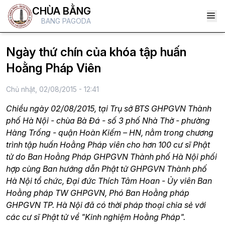
CHÙA BẰNG
BANG PAGODA
Ngày thứ chín của khóa tập huấn
Hoằng Pháp Viên
Chủ nhật, 02/08/2015 - 12:41
Chiều ngày 02/08/2015, tại Trụ sở BTS GHPGVN Thành
phố Hà Nội - chùa Bà Đá - số 3 phố Nhà Thờ - phường
Hàng Trống - quận Hoàn Kiếm – HN, nằm trong chương
trình tập huấn Hoằng Pháp viên cho hơn 100 cư sĩ Phật
tử do Ban Hoằng Pháp GHPGVN Thành phố Hà Nội phối
hợp cùng Ban hướng dẫn Phật tử GHPGVN Thành phố
Hà Nội tổ chức, Đại đức Thích Tâm Hoan - Ủy viên Ban
Hoằng pháp TW GHPGVN, Phó Ban Hoằng pháp
GHPGVN TP. Hà Nội đã có thời pháp thoại chia sẻ với
các cư sĩ Phật tử về "Kinh nghiệm Hoằng Pháp".