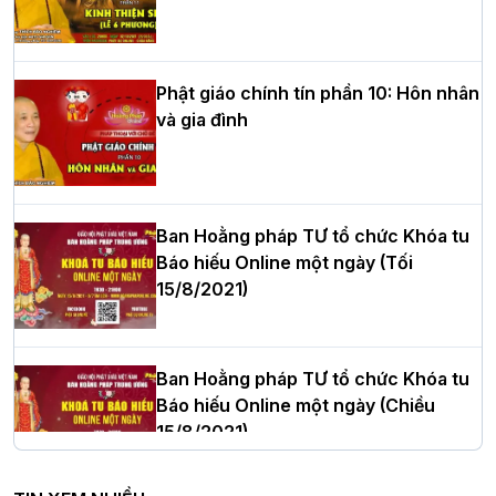
Trưởng BTS GHPGVN tỉnh Nghệ An
nhiệm kỳ 2026 – 2031
Phật giáo chính tín phần 10: Hôn nhân
và gia đình
Hòa thượng Thích Quảng Tùng tái đắc
cử Trưởng BTS GHPGVN thành phố Hải
Phòng nhiệm kỳ 2026 – 2031
Ban Hoằng pháp TƯ tổ chức Khóa tu
Báo hiếu Online một ngày (Tối
15/8/2021)
Thượng tọa Thích Tâm Chính được suy
cử tân Trưởng ban Trị sự GHPGVN tỉnh
Thanh Hóa nhiệm kỳ 2026 - 2031
Ban Hoằng pháp TƯ tổ chức Khóa tu
Báo hiếu Online một ngày (Chiều
15/8/2021)
Hà Nội: Tăng Ni Trường hạ Bồ Đề trang
nghiêm tác pháp Tiền an cư PL.2570 –