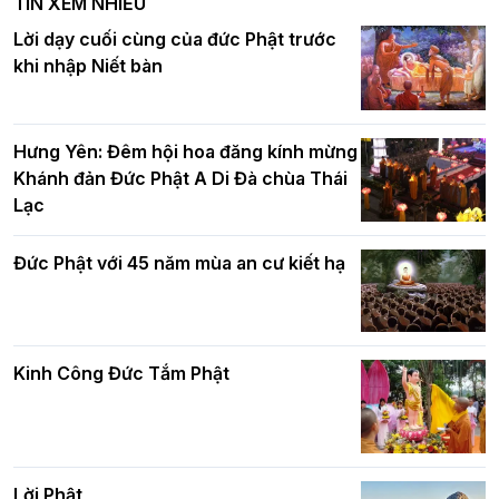
TIN XEM NHIỀU
DL.2026
Ban Hoằng pháp TƯ tổ chức Khóa tu
Lời dạy cuối cùng của đức Phật trước
Báo hiếu Online một ngày (Sáng
khi nhập Niết bàn
15/8/2021)
Thứ trưởng Bộ Dân tộc và Tôn giáo
chúc mừng Phật đản BTS GHPGVN TP.
Hưng Yên: Đêm hội hoa đăng kính mừng
Hà Nội
Khánh đản Đức Phật A Di Đà chùa Thái
Lạc
Tinh thần yêu nước của Phật giáo
Đức Phật với 45 năm mùa an cư kiết hạ
Hơn 5.000 người tham dự diễu hành,
cung rước Xá lợi Đức Phật kính mừng
ngày Đức Phật đản sinh
Kinh Công Đức Tắm Phật
Phật giáo chính tín Phần 9: Giải thích
về "Lục Tức Phật"
Đại lễ Phật đản PL.2570 tại Hà Nội: Lan
tỏa thông điệp từ bi, trí tuệ vì một Thủ
đô hòa bình và phát triển
Lời Phật