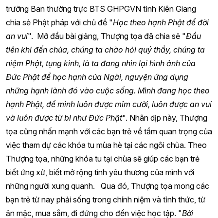
trưởng Ban thường trực BTS GHPGVN tỉnh Kiên Giang
chia sẻ Phật pháp với chủ đề "
Học theo hạnh Phật để đời
an vui
". Mở đầu bài giảng, Thượng tọa đã chia sẻ "
Đầu
tiên khi đến chùa, chúng ta chào hỏi quý thầy, chúng ta
niệm Phật, tụng kinh, là ta đang nhìn lại hình ảnh của
Đức Phật để học hạnh của Ngài, nguyện ứng dụng
những hạnh lành đó vào cuộc sống. Mình đang học theo
hạnh Phật, để mình luôn được mỉm cười, luôn được an vui
và luôn được từ bi như Đức Phật
". Nhân dịp này, Thượng
tọa cũng nhấn mạnh với các bạn trẻ về tầm quan trọng của
việc tham dự các khóa tu mùa hè tại các ngôi chùa. Theo
Thượng tọa, những khóa tu tại chùa sẽ giúp các bạn trẻ
biết ứng xử, biết mở rộng tình yêu thương của mình với
những người xung quanh. Qua đó, Thượng tọa mong các
bạn trẻ từ nay phải sống trong chính niệm và tỉnh thức, từ
ăn mặc, mua sắm, đi đứng cho đến việc học tập. "
Bởi