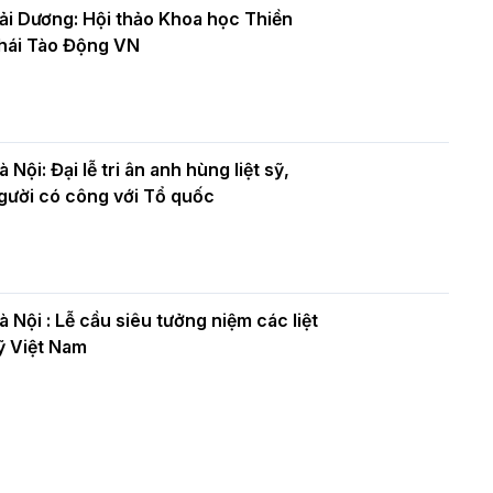
ải Dương: Hội thảo Khoa học Thiền
hái Tào Động VN
à Nội: Đại lễ tri ân anh hùng liệt sỹ,
gười có công với Tổ quốc
à Nội : Lễ cầu siêu tưởng niệm các liệt
ỹ Việt Nam