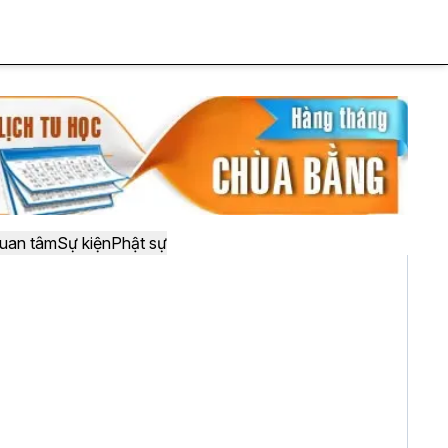
uan tâm
Sự kiện
Phật sự