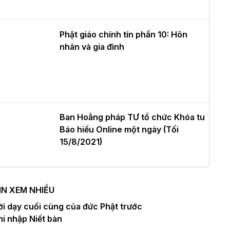
ư của Khóa sinh hoạt Phật pháp mùa
è tại chùa Bằng
Phật giáo chính tín phần 10: Hôn
nhân và gia đình
T.Thích Thọ Lạc được suy cử làm tân
rưởng BTS GHPGVN tỉnh Nghệ An
hiệm kỳ 2026 – 2031
Ban Hoằng pháp TƯ tổ chức Khóa tu
Báo hiếu Online một ngày (Tối
òa thượng Thích Quảng Tùng tái đắc
15/8/2021)
ử Trưởng BTS GHPGVN thành phố Hải
hòng nhiệm kỳ 2026 – 2031
IN XEM NHIỀU
Ban Hoằng pháp TƯ tổ chức Khóa tu
ời dạy cuối cùng của đức Phật trước
hượng tọa Thích Tâm Chính được suy
Báo hiếu Online một ngày (Chiều
hi nhập Niết bàn
ử tân Trưởng ban Trị sự GHPGVN tỉnh
15/8/2021)