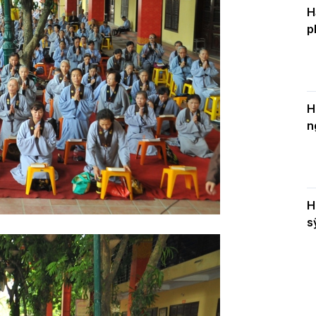
H
p
H
n
H
s