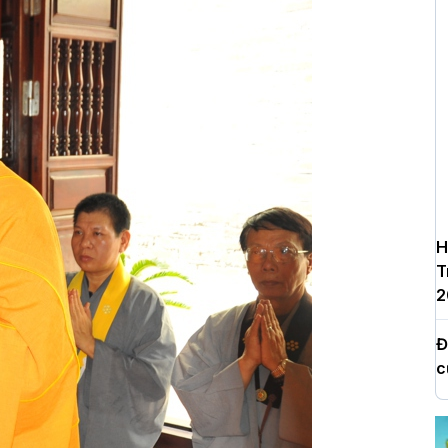
H
T
2
Đ
c
Y