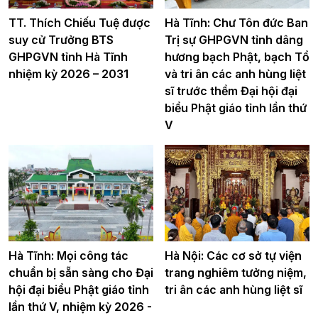
TT. Thích Chiếu Tuệ được
Hà Tĩnh: Chư Tôn đức Ban
suy cử Trưởng BTS
Trị sự GHPGVN tỉnh dâng
GHPGVN tỉnh Hà Tĩnh
hương bạch Phật, bạch Tổ
nhiệm kỳ 2026 – 2031
và tri ân các anh hùng liệt
sĩ trước thềm Đại hội đại
biểu Phật giáo tỉnh lần thứ
V
Hà Tĩnh: Mọi công tác
Hà Nội: Các cơ sở tự viện
chuẩn bị sẵn sàng cho Đại
trang nghiêm tưởng niệm,
hội đại biểu Phật giáo tỉnh
tri ân các anh hùng liệt sĩ
lần thứ V, nhiệm kỳ 2026 -