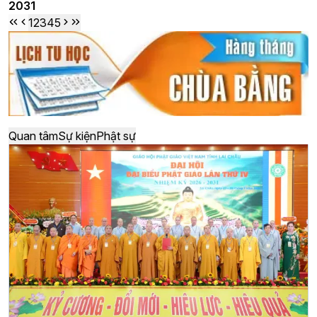
2031
1
2
3
4
5
Quan tâm
Sự kiện
Phật sự