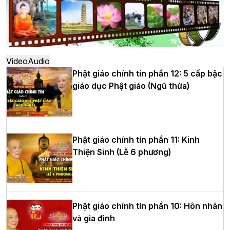
Hà Nội: Ngày tu học cuối cùng khép lại
khóa sinh hoạt Phật pháp mùa hè lần
thứ XIV tại chùa Bằng
Video
Audio
Phật giáo chính tín phần 12: 5 cấp bậc
giáo dục Phật giáo (Ngũ thừa)
Học yêu thương trong ngày tu tập thứ
tư của Khóa sinh hoạt Phật pháp mùa
hè tại chùa Bằng
Phật giáo chính tín phần 11: Kinh
Thiện Sinh (Lễ 6 phương)
HT.Thích Thọ Lạc được suy cử làm tân
Trưởng BTS GHPGVN tỉnh Nghệ An
nhiệm kỳ 2026 – 2031
Phật giáo chính tín phần 10: Hôn nhân
và gia đình