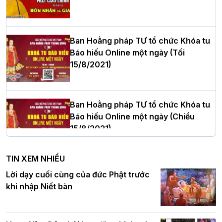
Hòa thượng Thích Quảng Tùng tái đắc
cử Trưởng BTS GHPGVN thành phố Hải
Phòng nhiệm kỳ 2026 – 2031
Ban Hoằng pháp TƯ tổ chức Khóa tu
Báo hiếu Online một ngày (Tối
15/8/2021)
Thượng tọa Thích Tâm Chính được suy
cử tân Trưởng ban Trị sự GHPGVN tỉnh
Thanh Hóa nhiệm kỳ 2026 - 2031
Ban Hoằng pháp TƯ tổ chức Khóa tu
Báo hiếu Online một ngày (Chiều
15/8/2021)
Hà Nội: Tăng Ni Trường hạ Bồ Đề trang
nghiêm tác pháp Tiền an cư PL.2570 –
TIN XEM NHIỀU
DL.2026
Ban Hoằng pháp TƯ tổ chức Khóa tu
Lời dạy cuối cùng của đức Phật trước
Báo hiếu Online một ngày (Sáng
khi nhập Niết bàn
15/8/2021)
Thứ trưởng Bộ Dân tộc và Tôn giáo
chúc mừng Phật đản BTS GHPGVN TP.