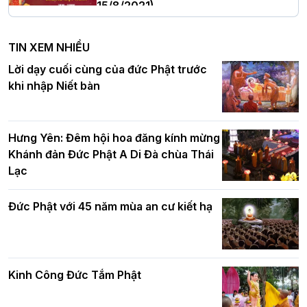
15/8/2021)
Hà Nội: Tăng Ni Trường hạ Bồ Đề trang
nghiêm tác pháp Tiền an cư PL.2570 –
TIN XEM NHIỀU
DL.2026
Ban Hoằng pháp TƯ tổ chức Khóa tu
Lời dạy cuối cùng của đức Phật trước
Báo hiếu Online một ngày (Sáng
khi nhập Niết bàn
15/8/2021)
Thứ trưởng Bộ Dân tộc và Tôn giáo
chúc mừng Phật đản BTS GHPGVN TP.
Hưng Yên: Đêm hội hoa đăng kính mừng
Hà Nội
Khánh đản Đức Phật A Di Đà chùa Thái
Lạc
Tinh thần yêu nước của Phật giáo
Đức Phật với 45 năm mùa an cư kiết hạ
Hơn 5.000 người tham dự diễu hành,
cung rước Xá lợi Đức Phật kính mừng
ngày Đức Phật đản sinh
Kinh Công Đức Tắm Phật
Phật giáo chính tín Phần 9: Giải thích
về "Lục Tức Phật"
Đại lễ Phật đản PL.2570 tại Hà Nội: Lan