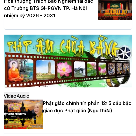
Hòa thượng Thích Bảo Nghiêm tái đắc
cử Trưởng BTS GHPGVN TP. Hà Nội
nhiệm kỳ 2026 - 2031
Hà Nội: Long trọng lễ khởi công xây
dựng Trung tâm văn hóa Phật giáo Thủ
đô
Hà Nội: Ngày tu học cuối cùng khép lại
khóa sinh hoạt Phật pháp mùa hè lần
thứ XIV tại chùa Bằng
Video
Audio
Phật giáo chính tín phần 12: 5 cấp bậc
giáo dục Phật giáo (Ngũ thừa)
Học yêu thương trong ngày tu tập thứ
tư của Khóa sinh hoạt Phật pháp mùa
hè tại chùa Bằng