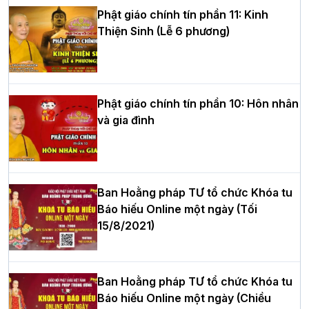
Phật giáo chính tín phần 11: Kinh
Thiện Sinh (Lễ 6 phương)
HT.Thích Thọ Lạc được suy cử làm tân
Trưởng BTS GHPGVN tỉnh Nghệ An
nhiệm kỳ 2026 – 2031
Phật giáo chính tín phần 10: Hôn nhân
và gia đình
Hòa thượng Thích Quảng Tùng tái đắc
cử Trưởng BTS GHPGVN thành phố Hải
Phòng nhiệm kỳ 2026 – 2031
Ban Hoằng pháp TƯ tổ chức Khóa tu
Báo hiếu Online một ngày (Tối
15/8/2021)
Thượng tọa Thích Tâm Chính được suy
cử tân Trưởng ban Trị sự GHPGVN tỉnh
Thanh Hóa nhiệm kỳ 2026 - 2031
Ban Hoằng pháp TƯ tổ chức Khóa tu
Báo hiếu Online một ngày (Chiều