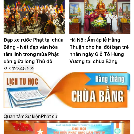
Đạp xe rước Phật tại chùa
Hà Nội: Ấm áp lễ Hằng
Bằng - Nét đẹp văn hóa
Thuận cho hai đôi bạn trẻ
tâm linh trong mùa Phật
nhân ngày Giỗ Tổ Hùng
đản giữa lòng Thủ đô
Vương tại chùa Bằng
1
2
3
4
5
Quan tâm
Sự kiện
Phật sự