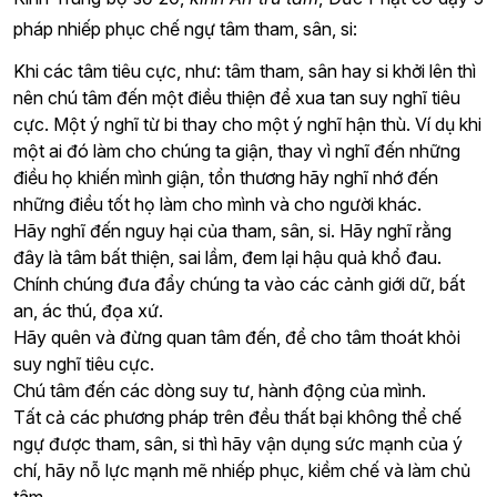
pháp nhiếp phục chế ngự tâm tham, sân, si:
Khi các tâm tiêu cực, như: tâm tham, sân hay si khởi lên thì
nên chú tâm đến một điều thiện để xua tan suy nghĩ tiêu
cực. Một ý nghĩ từ bi thay cho một ý nghĩ hận thù. Ví dụ khi
một ai đó làm cho chúng ta giận, thay vì nghĩ đến những
điều họ khiến mình giận, tổn thương hãy nghĩ nhớ đến
những điều tốt họ làm cho mình và cho người khác.
Hãy nghĩ đến nguy hại của tham, sân, si. Hãy nghĩ rằng
đây là tâm bất thiện, sai lầm, đem lại hậu quả khổ đau.
Chính chúng đưa đẩy chúng ta vào các cảnh giới dữ, bất
an, ác thú, đọa xứ.
Hãy quên và đừng quan tâm đến, để cho tâm thoát khỏi
suy nghĩ tiêu cực.
Chú tâm đến các dòng suy tư, hành động của mình.
Tất cả các phương pháp trên đều thất bại không thể chế
ngự được tham, sân, si thì hãy vận dụng sức mạnh của ý
chí, hãy nỗ lực mạnh mẽ nhiếp phục, kiềm chế và làm chủ