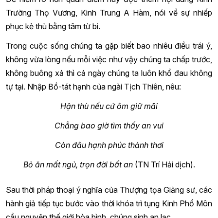
Trường Thọ Vương, Kinh Trung A Hàm, nói về sự nhiếp
phục kẻ thù bằng tâm từ bi.
Trong cuộc sống chúng ta gặp biết bao nhiêu điều trái ý,
không vừa lòng nếu mỗi việc như vậy chúng ta chấp trước,
không buông xả thì cả ngày chúng ta luôn khổ đau không
tự tại. Nhập Bồ-tát hạnh của ngài Tịch Thiên, nêu:
Hận thù nếu cứ ôm giữ mãi
Chẳng bao giờ tìm thấy an vui
Còn đâu hạnh phúc thảnh thơi
Bỏ ăn mất ngủ, trọn đời bất an
(TN Trí Hải dịch).
Sau thời pháp thoại ý nghĩa của Thượng tọa Giảng sư, các
hành giả tiếp tục bước vào thời khóa trì tụng Kinh Phổ Môn
cầu nguyện thế giới hòa bình, chúng sinh an lạc.