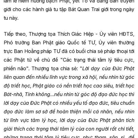
làm lễ niêm hương bạch Phật, yết Tổ và đăng đàn truyền
giới cho các hành giả tu tập Bát Quan Trai giới trong ngày
tu này.
Tiếp theo, Thượng tọa Thích Giác Hiệp - Ủy viên HĐTS,
Phó trưởng Ban Phật giáo Quốc tế TƯ, Ủy viên thường
trực Ban Hoằng pháp TƯ đã có buổi chia sẻ pháp thoại tới
các Phật tử về chủ đề "Các trạng thái tâm lý tiêu cực,
phiền não". Thượng tọa chia sẻ: "
Lời dạy của Đức Phật
liên quan đến nhiều lĩnh vực trong xã hội, nếu nhìn từ góc
độ triết học, Phật giáo có nền triết học cao siêu, triết học
Bát-nhã, Tính không…nếu nhìn từ góc độ đạo đức học thì
lời dạy của Đức Phật có nhiều yếu tố đạo đức, tiêu chuẩn
đạo đức làm sơ sở để hoàn thiện mỗi cá nhân, nếu nhìn
từ lĩnh vực tâm lý học, lời dạy của Đức Phật phân tích
giải thích các trạng thái tâm lý của con người rất chi tiết,
những trạng thái tâm lý tiêu cực, như: tham, sân, si…để