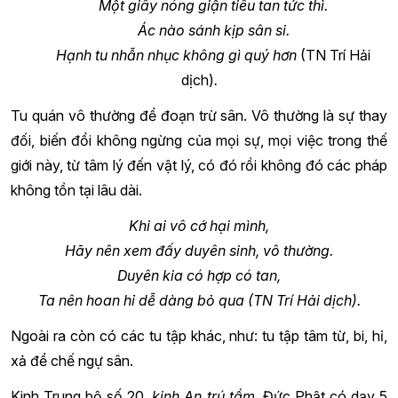
Một giây nóng giận tiêu tan tức thì.
Ác nào sánh kịp sân si.
Hạnh tu nhẫn nhục không gì quý hơn
(TN Trí Hải
dịch)
.
Tu quán vô thường để đoạn trừ sân. Vô thường là sự thay
đối, biến đổi không ngừng của mọi sự, mọi việc trong thế
giới này, từ tâm lý đến vật lý, có đó rồi không đó các pháp
không tồn tại lâu dài.
Khi ai vô cớ hại mình,
Hãy nên xem đấy duyên sinh, vô thường.
Duyên kia có hợp có tan,
Ta nên hoan hỉ dễ dàng bỏ qua (TN Trí Hải dịch).
Ngoài ra còn có các tu tập khác, như: tu tập tâm từ, bi, hỉ,
xả để chế ngự sân.
Kinh Trung bộ số 20,
kinh An trú tầm
, Đức Phật có dạy 5