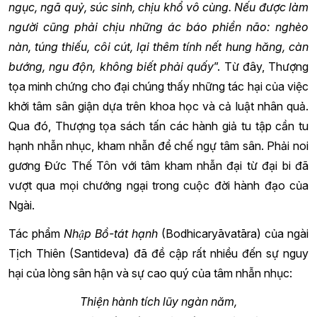
ngục, ngã quỷ, súc sinh, chịu khổ vô cùng. Nếu được làm
người cũng phải chịu những ác báo phiền não: nghèo
nàn, túng thiếu, côi cút, lại thêm tính nết hung hăng, càn
bướng, ngu độn, không biết phải quấy
”. Từ đây, Thượng
tọa minh chứng cho đại chúng thấy những tác hại của việc
khởi tâm sân giận dựa trên khoa học và cả luật nhân quả.
Qua đó, Thượng tọa sách tấn các hành giả tu tập cần tu
hạnh nhẫn nhục, kham nhẫn để chế ngự tâm sân. Phải noi
gương Đức Thế Tôn với tâm kham nhẫn đại từ đại bi đã
vượt qua mọi chướng ngại trong cuộc đời hành đạo của
Ngài.
Tác phẩm
Nhập Bồ-tát hạnh
(Bodhicaryāvatāra) của ngài
Tịch Thiên (Santideva) đã đề cập rất nhiều đến sự nguy
hại của lòng sân hận và sự cao quý của tâm nhẫn nhục:
Thiện hành tích lũy ngàn năm,