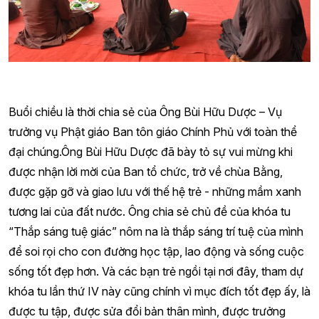
Buổi chiều là thời chia sẻ của Ông Bùi Hữu Dược – Vụ
trưởng vụ Phật giáo Ban tôn giáo Chính Phủ với toàn thể
đại chúng.Ông Bùi Hữu Dược đã bày tỏ sự vui mừng khi
được nhận lời mời của Ban tổ chức, trở về chùa Bằng,
được gặp gỡ và giao lưu với thế hệ trẻ - những mầm xanh
tương lai của đất nước. Ông chia sẻ chủ đề của khóa tu
“Thắp sáng tuệ giác” nôm na là thắp sáng trí tuệ của mình
để soi rọi cho con đường học tập, lao động và sống cuộc
sống tốt đẹp hơn. Và các bạn trẻ ngồi tại nơi đây, tham dự
khóa tu lần thứ IV này cũng chính vì mục đích tốt đẹp ấy, là
được tu tập, được sửa đổi bản thân mình, được trưởng