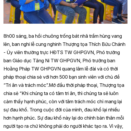
8h00 sáng, ba hồi chuông trống bát nhã trầm hùng vang
lên, ban nghi lễ cung nghinh Thượng tọa Thích Bửu Chánh
- Ủy viên thường trực HĐTS TW GHPGVN, Phó trưởng
ban Giáo dục Tăng Ni TW GHPGVN, Phó trưởng ban
Hoằng Pháp TW GHPGVN quang lâm lễ đài và có thời
pháp thoại chia sẻ với hơn 500 bạn sinh viên với chủ đề
“Tri ân và trách móc”.Mở đầu thời pháp thoại, Thượng tọa
chia sẻ “Khi chúng ta có tâm tri ân, thì chúng ta sẽ luôn
cảm thấy hạnh phúc, còn với tâm trách móc chỉ mang lại
sự đau khổ. Trong cuộc đời của mình, đau khổ lại nhiều
hơn hạnh phúc. Sự đau khổ này lại do chính bản thân mỗi
người tạo ra chứ không phải do người khác tạo ra. Vì vậy,