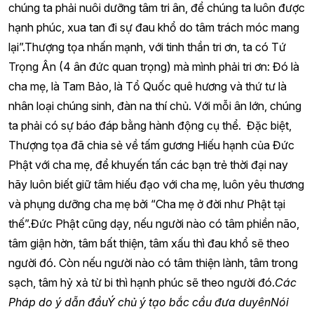
chúng ta phải nuôi dưỡng tâm tri ân, để chúng ta luôn được
hạnh phúc, xua tan đi sự đau khổ do tâm trách móc mang
lại”.Thượng tọa nhấn mạnh, với tinh thần tri ơn, ta có Tứ
Trọng Ân (4 ân đức quan trọng) mà mình phải tri ơn: Đó là
cha mẹ, là Tam Bảo, là Tổ Quốc quê hương và thứ tư là
nhân loại chúng sinh, đàn na thí chủ. Với mỗi ân lớn, chúng
ta phải có sự báo đáp bằng hành động cụ thể. Đặc biệt,
Thượng tọa đã chia sẻ về tấm gương Hiếu hạnh của Đức
Phật với cha mẹ, để khuyến tấn các bạn trẻ thời đại nay
hãy luôn biết giữ tâm hiếu đạo với cha mẹ, luôn yêu thương
và phụng dưỡng cha mẹ bởi “Cha mẹ ở đời như Phật tại
thế”.Đức Phật cũng dạy, nếu người nào có tâm phiền não,
tâm giận hờn, tâm bất thiện, tâm xấu thì đau khổ sẽ theo
người đó. Còn nếu người nào có tâm thiện lành, tâm trong
sạch, tâm hỷ xả từ bi thì hạnh phúc sẽ theo người đó.
Các
Pháp do ý dẫn đầu
Ý chủ ý tạo bắc cầu đưa duyên
Nói