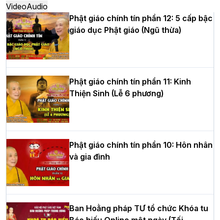
Video
Audio
Phật giáo chính tín phần 12: 5 cấp bậc
giáo dục Phật giáo (Ngũ thừa)
Học yêu thương trong ngày tu tập thứ
tư của Khóa sinh hoạt Phật pháp mùa
hè tại chùa Bằng
Phật giáo chính tín phần 11: Kinh
Thiện Sinh (Lễ 6 phương)
HT.Thích Thọ Lạc được suy cử làm tân
Trưởng BTS GHPGVN tỉnh Nghệ An
nhiệm kỳ 2026 – 2031
Phật giáo chính tín phần 10: Hôn nhân
và gia đình
Hòa thượng Thích Quảng Tùng tái đắc
cử Trưởng BTS GHPGVN thành phố Hải
Phòng nhiệm kỳ 2026 – 2031
Ban Hoằng pháp TƯ tổ chức Khóa tu
Báo hiếu Online một ngày (Tối