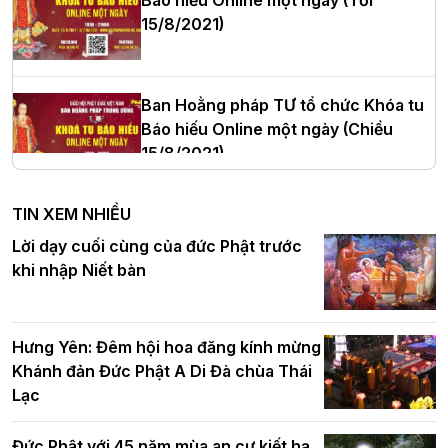
15/8/2021)
Thượng tọa Thích Tâm Chính được suy
cử tân Trưởng ban Trị sự GHPGVN tỉnh
Thanh Hóa nhiệm kỳ 2026 - 2031
Ban Hoằng pháp TƯ tổ chức Khóa tu
Báo hiếu Online một ngày (Chiều
15/8/2021)
Hà Nội: Tăng Ni Trường hạ Bồ Đề trang
nghiêm tác pháp Tiền an cư PL.2570 –
TIN XEM NHIỀU
DL.2026
Ban Hoằng pháp TƯ tổ chức Khóa tu
Lời dạy cuối cùng của đức Phật trước
Báo hiếu Online một ngày (Sáng
khi nhập Niết bàn
15/8/2021)
Thứ trưởng Bộ Dân tộc và Tôn giáo
chúc mừng Phật đản BTS GHPGVN TP.
Hưng Yên: Đêm hội hoa đăng kính mừng
Hà Nội
Khánh đản Đức Phật A Di Đà chùa Thái
Lạc
Tinh thần yêu nước của Phật giáo
Đức Phật với 45 năm mùa an cư kiết hạ
Hơn 5.000 người tham dự diễu hành,