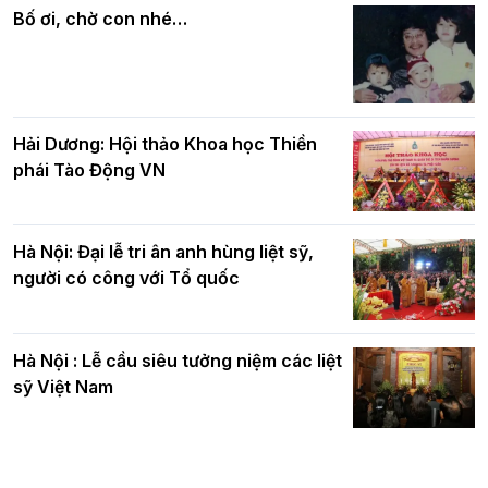
quả
nhân mùa Phật đản PL.2570
Bố ơi, chờ con nhé…
Hải Dương: Hội thảo Khoa học Thiền
phái Tào Động VN
Hà Nội: Đại lễ tri ân anh hùng liệt sỹ,
người có công với Tổ quốc
Hà Nội : Lễ cầu siêu tưởng niệm các liệt
sỹ Việt Nam