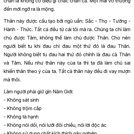
chắn là không có điều gì chắc chắn cả. Một mai vô thường
đến mới ngỡ ra là mộng.
Thân này được cấu tạo bởi ngũ uẩn: Sắc - Thọ - Tưởng -
Hành - Thức. Tất cả đều từ cái tôi mà ra. Chúng ta chỉ làm
chủ được Tâm, không thể làm chủ được Thân. Cho nên
người biết tu khi đau chỉ đau một thứ đó là đau Thân.
Người không biết tu đau hai thứ đó chính là đau cả Thân
và Tâm. Nếu như thân này của ta thì ta đã làm chủ sai
khiến thân theo ý của ta. Tất cả thân này đều đi vay mượn
mà thôi.
Làm người phải giữ gìn Năm Giới:
- Không sát sinh
- Không trộm cắp
- Không tà hạnh
- Không nói dối, nói lưỡi đôi chiều, nói lời độc ác
- Không sử dụng chất kích thích gây nghiện