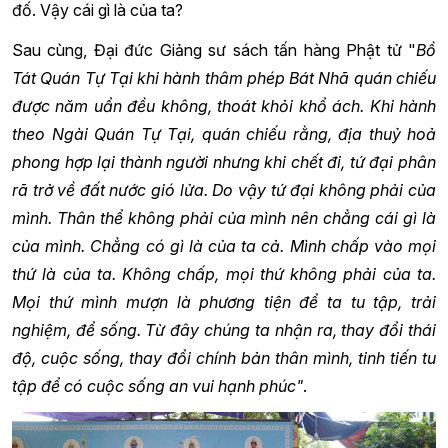
đố. Vậy cái gì là của ta?
Sau cùng, Đại đức Giảng sư sách tấn hàng Phật tử "
Bồ
Tát Quán Tự Tại khi hành thâm phép Bát Nhã quán chiếu
được năm uẩn đều không, thoát khỏi khổ ách. Khi hành
theo Ngài Quán Tự Tại, quán chiếu rằng, địa thuỷ hoả
phong hợp lại thành người nhưng khi chết đi, tứ đại phân
rã trở về đất nước gió lửa. Do vậy tứ đại không phải của
mình. Thân thể không phải của mình nên chẳng cái gì là
của mình. Chẳng có gì là của ta cả. Mình chấp vào mọi
thứ là của ta. Không chấp, mọi thứ không phải của ta.
Mọi thứ mình mượn là phương tiện để ta tu tập, trải
nghiệm, để sống. Từ đây chúng ta nhận ra, thay đổi thái
độ, cuộc sống, thay đổi chính bản thân mình, tinh tiến tu
tập để có cuộc sống an vui hạnh phúc"
.