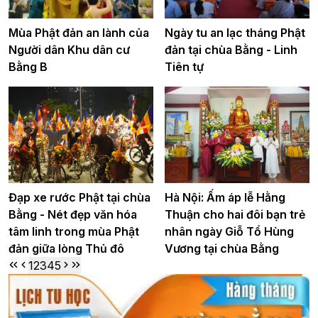
Mùa Phật đản an lành của
Ngày tu an lạc tháng Phật
Người dân Khu dân cư
đản tại chùa Bằng - Linh
Bằng B
Tiên tự
Đạp xe rước Phật tại chùa
Hà Nội: Ấm áp lễ Hằng
Bằng - Nét đẹp văn hóa
Thuận cho hai đôi bạn trẻ
tâm linh trong mùa Phật
nhân ngày Giỗ Tổ Hùng
đản giữa lòng Thủ đô
Vương tại chùa Bằng
1
2
3
4
5