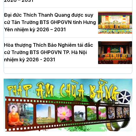
Đại đức Thích Thanh Quang được suy
cử Tân Trưởng BTS GHPGVN tỉnh Hưng
Yên nhiệm kỳ 2026 – 2031
Hòa thượng Thích Bảo Nghiêm tái đắc
cử Trưởng BTS GHPGVN TP. Hà Nội
nhiệm kỳ 2026 - 2031
Hà Nội: Long trọng lễ khởi công xây
dựng Trung tâm văn hóa Phật giáo Thủ
đô
Hà Nội: Ngày tu học cuối cùng khép lại
khóa sinh hoạt Phật pháp mùa hè lần
thứ XIV tại chùa Bằng