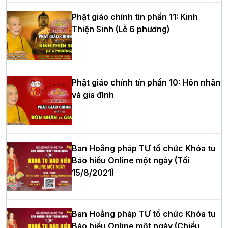
Phật giáo chính tín phần 11: Kinh
Thiện Sinh (Lễ 6 phương)
HT.Thích Thọ Lạc được suy cử làm tân
Trưởng BTS GHPGVN tỉnh Nghệ An
nhiệm kỳ 2026 – 2031
Phật giáo chính tín phần 10: Hôn nhân
và gia đình
Hòa thượng Thích Quảng Tùng tái đắc
cử Trưởng BTS GHPGVN thành phố Hải
Phòng nhiệm kỳ 2026 – 2031
Ban Hoằng pháp TƯ tổ chức Khóa tu
Báo hiếu Online một ngày (Tối
15/8/2021)
Thượng tọa Thích Tâm Chính được suy
cử tân Trưởng ban Trị sự GHPGVN tỉnh
Thanh Hóa nhiệm kỳ 2026 - 2031
Ban Hoằng pháp TƯ tổ chức Khóa tu
Báo hiếu Online một ngày (Chiều