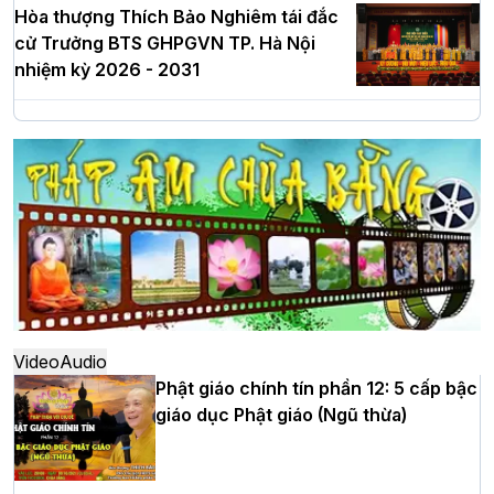
Hòa thượng Thích Bảo Nghiêm tái đắc
cử Trưởng BTS GHPGVN TP. Hà Nội
nhiệm kỳ 2026 - 2031
Hà Nội: Long trọng lễ khởi công xây
dựng Trung tâm văn hóa Phật giáo Thủ
đô
Hà Nội: Ngày tu học cuối cùng khép lại
khóa sinh hoạt Phật pháp mùa hè lần
thứ XIV tại chùa Bằng
Video
Audio
Phật giáo chính tín phần 12: 5 cấp bậc
giáo dục Phật giáo (Ngũ thừa)
Học yêu thương trong ngày tu tập thứ
tư của Khóa sinh hoạt Phật pháp mùa
hè tại chùa Bằng