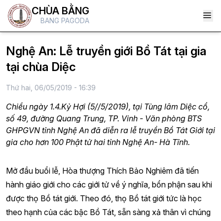
CHÙA BẰNG
BANG PAGODA
Nghệ An: Lễ truyền giới Bồ Tát tại gia
tại chùa Diệc
Thứ hai, 06/05/2019 - 16:39
Chiều ngày 1.4.Kỷ Hợi (5//5/2019), tại Tùng lâm Diệc cổ,
số 49, đường Quang Trung, TP. Vinh - Văn phòng BTS
GHPGVN tỉnh Nghệ An đã diễn ra lễ truyền Bồ Tát Giới tại
gia cho hơn 100 Phật tử hai tỉnh Nghệ An- Hà Tĩnh.
Mở đầu buổi lễ, Hòa thượng Thích Bảo Nghiêm đã tiến
hành giáo giới cho các giới tử về ý nghĩa, bổn phận sau khi
được thọ Bồ tát giới. Theo đó, thọ Bồ tát giới tức là học
theo hạnh của các bậc Bồ Tát, sẵn sàng xả thân vì chúng