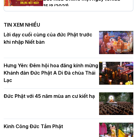
15/8/2021)
Hà Nội: Tăng Ni Trường hạ Bồ Đề trang
nghiêm tác pháp Tiền an cư PL.2570 –
TIN XEM NHIỀU
DL.2026
Ban Hoằng pháp TƯ tổ chức Khóa tu
Lời dạy cuối cùng của đức Phật trước
Báo hiếu Online một ngày (Sáng
khi nhập Niết bàn
15/8/2021)
Thứ trưởng Bộ Dân tộc và Tôn giáo
chúc mừng Phật đản BTS GHPGVN TP.
Hưng Yên: Đêm hội hoa đăng kính mừng
Hà Nội
Khánh đản Đức Phật A Di Đà chùa Thái
Lạc
Tinh thần yêu nước của Phật giáo
Đức Phật với 45 năm mùa an cư kiết hạ
Hơn 5.000 người tham dự diễu hành,
cung rước Xá lợi Đức Phật kính mừng
ngày Đức Phật đản sinh
Kinh Công Đức Tắm Phật
Phật giáo chính tín Phần 9: Giải thích
về "Lục Tức Phật"