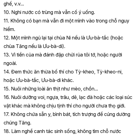
ghế, v.v...
10. Nghi nước có trùng mà vẫn cố ý uống.
11. Không có bạn mà vẫn đi một mình vào trong chỗ nguy
hiểm.
12. Một mình ngủ lại tại chùa Ni nếu là Ưu-bà-tắc (hoặc
chùa Tăng nếu là Ưu-bà-di).
13. Vì tiền của mà đánh đập chửi rủa tôi tớ, hoặc người
ngoài.
14. Đem thức ăn thừa bố thí cho Tỳ-kheo, Tỳ-kheo-ni,
hoặc Ưu-bà-tắc, Ưu-bà-di khác.
15. Nuôi những loài ăn thịt như mèo, chồn...
16. Nuôi dưỡng voi, ngựa, trâu, dê, lạc đà hoặc các loại súc
vật khác mà không chịu tịnh thí cho người chưa thọ giới.
17. Không chứa sẵn y, bình bát, tích trượng để cúng dường
chúng Tăng.
18. Làm nghề canh tác sinh sống, không tìm chỗ nước