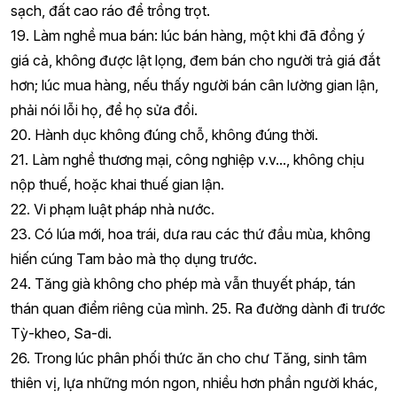
sạch, đất cao ráo để trồng trọt.
19. Làm nghề mua bán: lúc bán hàng, một khi đã đồng ý
giá cả, không được lật lọng, đem bán cho người trả giá đắt
hơn; lúc mua hàng, nếu thấy người bán cân lường gian lận,
phải nói lỗi họ, để họ sửa đổi.
20. Hành dục không đúng chỗ, không đúng thời.
21. Làm nghề thương mại, công nghiệp v.v..., không chịu
nộp thuế, hoặc khai thuế gian lận.
22. Vi phạm luật pháp nhà nước.
23. Có lúa mới, hoa trái, dưa rau các thứ đầu mùa, không
hiến cúng Tam bảo mà thọ dụng trước.
24. Tăng già không cho phép mà vẫn thuyết pháp, tán
thán quan điểm riêng của mình. 25. Ra đường dành đi trước
Tỳ-kheo, Sa-di.
26. Trong lúc phân phối thức ăn cho chư Tăng, sinh tâm
thiên vị, lựa những món ngon, nhiều hơn phần người khác,