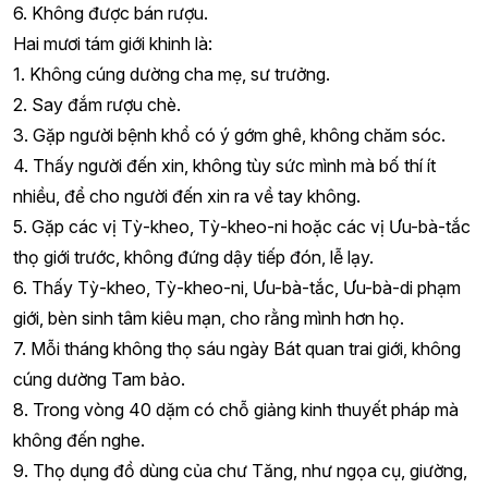
6. Không được bán rượu.
Hai mươi tám giới khinh là:
1. Không cúng dường cha mẹ, sư trưởng.
2. Say đắm rượu chè.
3. Gặp người bệnh khổ có ý gớm ghê, không chăm sóc.
4. Thấy người đến xin, không tùy sức mình mà bố thí ít
nhiều, để cho người đến xin ra về tay không.
5. Gặp các vị Tỳ-kheo, Tỳ-kheo-ni hoặc các vị Ưu-bà-tắc
thọ giới trước, không đứng dậy tiếp đón, lễ lạy.
6. Thấy Tỳ-kheo, Tỳ-kheo-ni, Ưu-bà-tắc, Ưu-bà-di phạm
giới, bèn sinh tâm kiêu mạn, cho rằng mình hơn họ.
7. Mỗi tháng không thọ sáu ngày Bát quan trai giới, không
cúng dường Tam bảo.
8. Trong vòng 40 dặm có chỗ giảng kinh thuyết pháp mà
không đến nghe.
9. Thọ dụng đồ dùng của chư Tăng, như ngọa cụ, giường,