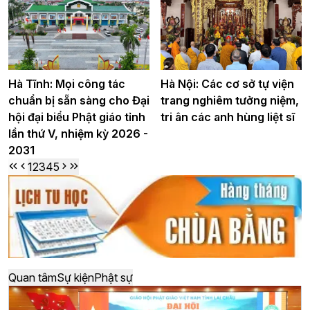
Hà Tĩnh: Mọi công tác
Hà Nội: Các cơ sở tự viện
chuẩn bị sẵn sàng cho Đại
trang nghiêm tưởng niệm,
hội đại biểu Phật giáo tỉnh
tri ân các anh hùng liệt sĩ
lần thứ V, nhiệm kỳ 2026 -
2031
1
2
3
4
5
Quan tâm
Sự kiện
Phật sự