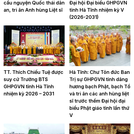
cầu nguyện Quốc thái dân
Đại hội Đại biểu GHPGVN
an, tri ân Anh hùng Liệt sĩ
tỉnh Hà Tĩnh nhiệm kỳ V
(2026-2031)
TT. Thích Chiếu Tuệ được
Hà Tĩnh: Chư Tôn đức Ban
suy cử Trưởng BTS
Trị sự GHPGVN tỉnh dâng
GHPGVN tỉnh Hà Tĩnh
hương bạch Phật, bạch Tổ
nhiệm kỳ 2026 – 2031
và tri ân các anh hùng liệt
sĩ trước thềm Đại hội đại
biểu Phật giáo tỉnh lần thứ
V