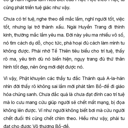
cũng phát triển tuệ giác như vậy.
Chưa có trí tuệ, nghe theo dễ mắc lầm, nghĩ người tốt, việc
tốt, nhưng lại trở thành xấu. Ngài Huyền Trang đi thỉnh
kinh, thường mắc lầm yêu ma. Đời này yêu ma nhiều vô số,
nó tìm cách dụ dỗ, chọc tức, phá hoại đủ cách làm mình tu
không được. Phải nhờ Tề Thiên tiêu biểu cho trí tuệ, thấy
rõ ma, yêu tinh dù nó biến hiện, ngụy trang đủ thứ thân
hình tốt đẹp, nên ông mới diệt được nó.
Vì vậy, Phật khuyên các thầy tu đắc Thánh quả A-la-hán
nhìn đời thấy rõ không sai lầm mới phát tâm Bồ-đề đi giáo
hóa chúng sanh. Chưa đắc quả là chưa đạt đỉnh cao trí tuệ
mà lo cưu mang cứu giúp người sẽ chết mất mạng, bị đọa
không lên được. Ví như người không biết bơi mà cứu người
chết đuối thì cũng chết chìm theo. Hiểu như vậy, phải tu
đạt cho được Vô thượng Bồ-đề.