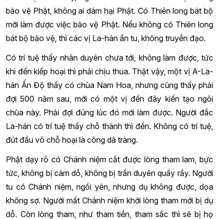
bảo vệ Phật, không ai dám hại Phật. Có Thiên long bát bộ
mới làm được việc bảo vệ Phật. Nếu không có Thiên long
bát bộ bảo vệ, thì các vị La-hán ẩn tu, không truyền đạo.
Có trí tuệ thấy nhân duyên chưa tới, không làm được, tức
khi đến kiếp hoại thì phải chịu thua. Thật vậy, một vị A-La-
hán Ấn Độ thấy có chùa Nam Hoa, nhưng cũng thấy phải
đợi 500 năm sau, mới có một vị đến đây kiến tạo ngôi
chùa này. Phải đợi đúng lúc đó mới làm được. Người đắc
La-hán có trí tuệ thấy chỗ thành thì đến. Không có trí tuệ,
đút đầu vô chỗ hoại là công dã tràng.
Phật dạy rõ có Chánh niệm cắt được lòng tham lam, bực
tức, không bị cám dỗ, không bị trần duyên quấy rầy. Người
tu có Chánh niệm, ngồi yên, nhưng dụ không được, dọa
không sợ. Người mất Chánh niệm khởi lòng tham mới bị dụ
dỗ. Còn lòng tham, như tham tiền, tham sắc thì sẽ bị họ