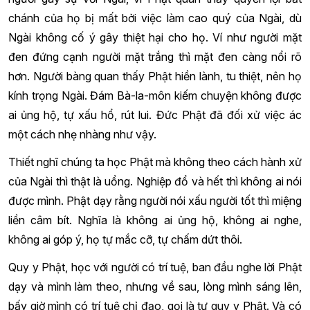
chánh của họ bị mất bởi việc làm cao quý của Ngài, dù
Ngài không cố ý gây thiệt hại cho họ. Ví như người mặt
đen đứng cạnh người mặt trắng thì mặt đen càng nổi rõ
hơn. Người bàng quan thấy Phật hiền lành, tu thiệt, nên họ
kính trọng Ngài. Đám Bà-la-môn kiếm chuyện không được
ai ủng hộ, tự xấu hổ, rút lui. Đức Phật đã đối xử việc ác
một cách nhẹ nhàng như vậy.
Thiết nghĩ chúng ta học Phật mà không theo cách hành xử
của Ngài thì thật là uổng. Nghiệp đổ và hết thì không ai nói
được mình. Phật dạy rằng người nói xấu người tốt thì miệng
liền câm bít. Nghĩa là không ai ủng hộ, không ai nghe,
không ai góp ý, họ tự mắc cỡ, tự chấm dứt thôi.
Quy y Phật, học với người có trí tuệ, ban đầu nghe lời Phật
dạy và mình làm theo, nhưng về sau, lòng mình sáng lên,
bấy giờ mình có trí tuệ chỉ đạo, gọi là tự quy y Phật. Và có