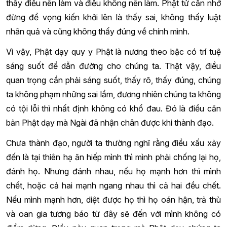
thấy điều nên làm và điều không nên làm. Phật tử cần nhớ
đừng để vọng kiến khởi lên là thấy sai, không thấy luật
nhân quả và cũng không thấy đúng về chính mình.
Vì vậy, Phật dạy quy y Phật là nương theo bậc có trí tuệ
sáng suốt để dẫn đường cho chúng ta. Thật vậy, điều
quan trọng cần phải sáng suốt, thấy rõ, thấy đúng, chúng
ta không phạm những sai lầm, đương nhiên chúng ta không
có tội lỗi thì nhất định không có khổ đau. Đó là điều căn
bản Phật dạy mà Ngài đã nhận chân được khi thành đạo.
Chưa thành đạo, người ta thường nghĩ rằng điều xấu xảy
đến là tại thiên hạ ăn hiếp mình thì mình phải chống lại họ,
đánh họ. Nhưng đánh nhau, nếu họ mạnh hơn thì mình
chết, hoặc cả hai mạnh ngang nhau thì cả hai đều chết.
Nếu mình mạnh hơn, diệt được họ thì họ oán hận, trả thù
và oan gia tương báo từ đây sẽ đến với mình không có