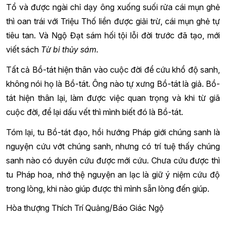
Tổ và được ngài chỉ dạy ông xuống suối rửa cái mụn ghẻ
thì oan trái với Triệu Thố liền được giải trừ, cái mụn ghẻ tự
tiêu tan. Và Ngộ Đạt sám hối tội lỗi đời trước đã tạo, mới
viết sách
Từ bi thủy sám.
Tất cả Bồ-tát hiện thân vào cuộc đời để cứu khổ độ sanh,
không nói họ là Bồ-tát. Ông nào tự xưng Bồ-tát là giả. Bồ-
tát hiện thân lại, làm được việc quan trọng và khi từ giã
cuộc đời, để lại dấu vết thì mình biết đó là Bồ-tát.
Tóm lại, tu Bồ-tát đạo, hồi hướng Pháp giới chúng sanh là
nguyện cứu vớt chúng sanh, nhưng có trí tuệ thấy chúng
sanh nào có duyên cứu được mới cứu. Chưa cứu được thì
tu Pháp hoa, nhớ thệ nguyện an lạc là giữ ý niệm cứu độ
trong lòng, khi nào giúp được thì mình sẵn lòng đến giúp.
Hòa thượng Thích Trí Quảng/Báo Giác Ngộ