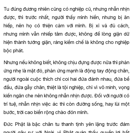
Tu đúng đương nhiên cũng có nghiệp cũ, nhưng nhẫn nhịn
được, thì trước nhất, người thấy mình hiền, nhưng bị ăn
hiếp, nên họ có thiện cảm với mình. Bị xỉ vả đủ cách,
nhưng mình vẫn nhiếp tâm được, không để lòng giận dữ
hiện thành tướng giận, ráng kiềm chế là không cho nghiệp
bộc phát.
Nhưng nếu không biết, không chịu đựng được nữa thì phản
ứng nhẹ là mặt đỏ, phản ứng mạnh là động tay động chân,
người ngoài cuộc thích chí coi hai đứa đánh nhau, đứa bể
đầu, đứa gẫy chân, thiệt là tội nghiệp, chỉ vì vô minh, vọng
kiến ngăn che nên không nhẫn nhịn được. Đối với người có
trí tuệ, nhẫn nhịn việc ác thì còn đường sống, hay lùi một
bước, trời cao biển rộng chào đón mình.
Đức Phật là bậc chân tu thanh tịnh yên lặng trước đám
người gây sự với Ngài, vì Phật quán thấy quyền lợi bất