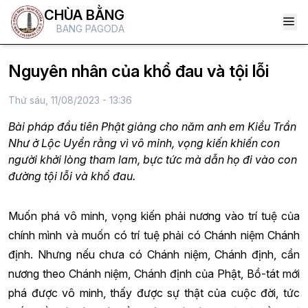
CHÙA BẰNG
BANG PAGODA
Nguyên nhân của khổ đau và tội lỗi
Thứ sáu, 11/08/2023 - 13:36
Bài pháp đầu tiên Phật giảng cho năm anh em Kiều Trần
Như ở Lộc Uyển rằng vì vô minh, vọng kiến khiến con
người khởi lòng tham lam, bực tức mà dẫn họ đi vào con
đường tội lỗi và khổ đau.
Muốn phá vô minh, vọng kiến phải nương vào trí tuệ của
chính mình và muốn có trí tuệ phải có Chánh niệm Chánh
định. Nhưng nếu chưa có Chánh niệm, Chánh định, cần
nương theo Chánh niệm, Chánh định của Phật, Bồ-tát mới
phá được vô minh, thấy được sự thật của cuộc đời, tức