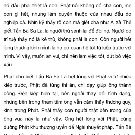
nó đâu phải thiệt là con. Phật nói không có cha con, mẹ
con gì hết, nhưng làm quyến thuộc của nhau đều do
nghiệp cả. Nhìn kỹ thấy rõ con mà giết cha như A Xà Thế
giết Tần Bà Sa La, là người thù sanh lại để đòi nợ. Người có
trí tuệ thấy nó là kẻ thù, không phải là con. Còn người hết
lòng thương kính mình là họ có quan hệ tốt từ kiếp trước với
mình. Vì vậy, muốn an vui, chỉ nên làm việc tốt, dứt bỏ việc
xấu.
Phật cho biết Tần Bà Sa La hết lòng với Phật vì từ nhiều
kiếp trước, Phật đã từng thi ân, chỉ dạy giúp ông thành
công. Đến kiếp hiện tại, bên ngoài thay đổi hình dạng,
nhưng bên trong thâm tâm ông vẫn cảm thấy thương quý,
kính trọng Phật. Phải thấy con người thật bên trong của
ông vua này là như vậy. Ông hết lòng với Phật, cúng
dường Phật khu thượng uyển để Ngài thuyết pháp. Tần Bà