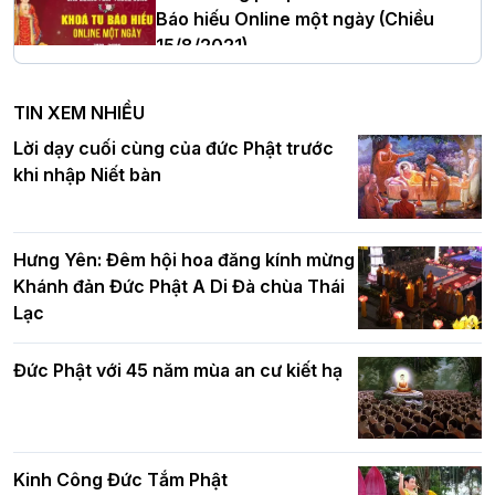
Báo hiếu Online một ngày (Chiều
15/8/2021)
Hà Nội: Tăng Ni Trường hạ Bồ Đề trang
nghiêm tác pháp Tiền an cư PL.2570 –
TIN XEM NHIỀU
DL.2026
Ban Hoằng pháp TƯ tổ chức Khóa tu
Lời dạy cuối cùng của đức Phật trước
Báo hiếu Online một ngày (Sáng
khi nhập Niết bàn
15/8/2021)
Thứ trưởng Bộ Dân tộc và Tôn giáo
chúc mừng Phật đản BTS GHPGVN TP.
Hưng Yên: Đêm hội hoa đăng kính mừng
Hà Nội
Khánh đản Đức Phật A Di Đà chùa Thái
Lạc
Tinh thần yêu nước của Phật giáo
Đức Phật với 45 năm mùa an cư kiết hạ
Hơn 5.000 người tham dự diễu hành,
cung rước Xá lợi Đức Phật kính mừng
ngày Đức Phật đản sinh
Kinh Công Đức Tắm Phật
Phật giáo chính tín Phần 9: Giải thích