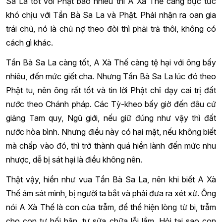
Sa La tốt với Phật bao nhiêu thì A Xà Thế càng bực tức
khó chịu với Tần Bà Sa La và Phật. Phải nhận ra oan gia
trái chủ, nó là chủ nợ theo đòi thì phải trả thôi, không có
cách gì khác.
Tần Bà Sa La càng tốt, A Xà Thế càng tệ hại với ông bấy
nhiêu, đến mức giết cha. Nhưng Tần Bà Sa La lúc đó theo
Phật tu, nên ông rất tốt và tin lời Phật chỉ dạy cai trị đất
nước theo Chánh pháp. Các Tỳ-kheo bấy giờ đến đâu cứ
giảng Tam quy, Ngũ giới, nếu giữ đúng như vậy thì đất
nước hòa bình. Nhưng điều này có hai mặt, nếu không biết
mà chấp vào đó, thì trở thành quá hiền lành đến mức nhu
nhược, dễ bị sát hại là điều không nên.
Thật vậy, hiền như vua Tần Bà Sa La, nên khi biết A Xà
Thế ám sát mình, bị người ta bắt và phải đưa ra xét xử. Ông
nói A Xà Thế là con của trẫm, để thể hiện lòng từ bi, trẫm
cho con tự hối hận, tự sửa chữa lỗi lầm. Hỏi tại sao con