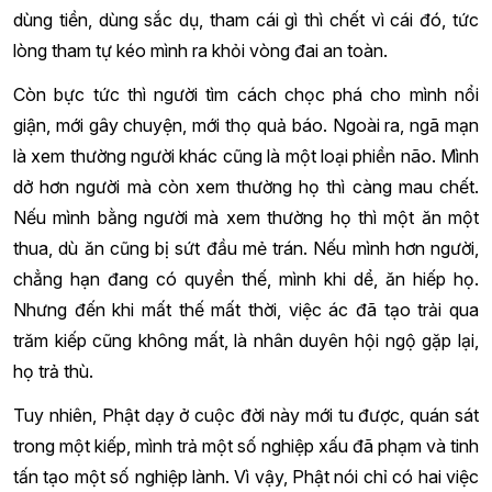
dùng tiền, dùng sắc dụ, tham cái gì thì chết vì cái đó, tức
lòng tham tự kéo mình ra khỏi vòng đai an toàn.
Còn bực tức thì người tìm cách chọc phá cho mình nổi
giận, mới gây chuyện, mới thọ quả báo. Ngoài ra, ngã mạn
là xem thường người khác cũng là một loại phiền não. Mình
dở hơn người mà còn xem thường họ thì càng mau chết.
Nếu mình bằng người mà xem thường họ thì một ăn một
thua, dù ăn cũng bị sứt đầu mẻ trán. Nếu mình hơn người,
chẳng hạn đang có quyền thế, mình khi dể, ăn hiếp họ.
Nhưng đến khi mất thế mất thời, việc ác đã tạo trải qua
trăm kiếp cũng không mất, là nhân duyên hội ngộ gặp lại,
họ trả thù.
Tuy nhiên, Phật dạy ở cuộc đời này mới tu được, quán sát
trong một kiếp, mình trả một số nghiệp xấu đã phạm và tinh
tấn tạo một số nghiệp lành. Vì vậy, Phật nói chỉ có hai việc