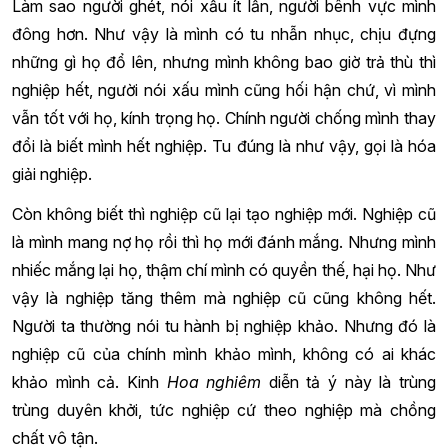
Làm sao người ghét, nói xấu ít lần, người bênh vực mình
đông hơn. Như vậy là mình có tu nhẫn nhục, chịu đựng
những gì họ đổ lên, nhưng mình không bao giờ trả thù thì
nghiệp hết, người nói xấu mình cũng hối hận chứ, vì mình
vẫn tốt với họ, kính trọng họ. Chính người chống mình thay
đổi là biết mình hết nghiệp. Tu đúng là như vậy, gọi là hóa
giải nghiệp.
Còn không biết thì nghiệp cũ lại tạo nghiệp mới. Nghiệp cũ
là mình mang nợ họ rồi thì họ mới đánh mắng. Nhưng mình
nhiếc mắng lại họ, thậm chí mình có quyền thế, hại họ. Như
vậy là nghiệp tăng thêm mà nghiệp cũ cũng không hết.
Người ta thường nói tu hành bị nghiệp khảo. Nhưng đó là
nghiệp cũ của chính mình khảo mình, không có ai khác
khảo mình cả. Kinh
Hoa nghiêm
diễn tả ý này là trùng
trùng duyên khởi, tức nghiệp cứ theo nghiệp mà chồng
chất vô tận.