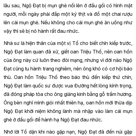
lâu sau, Ngộ Đạt bị mụn ghẻ nổi lên ở đầu gối có hình mặt
người, mỗi ngày phải đắp một ký thịt và đổ một chai rượu
lên cái mụn ghẻ. Nếu không cho cái mụn ghẻ ăn uống như
vậy thì sẽ bị nó hành rất đau nhức.
Nhà sư là hiện thân của một vị Tổ cho biết chín kiếp trước,
Ngộ Đạt làm quan đã xử, giết oan Triệu Thố, nên oan hồn
của ông này cứ luôn theo đòi mạng, nhưng vì đời nào Ngộ
Đạt cũng tu hành trang nghiêm, nên ông khó có cơ hội báo
thù. Oan hồn Triệu Thố theo báo thù đến kiếp thứ chín,
Ngộ Đạt làm quốc sư được vua Đường hết lòng kính trọng,
đã đóng pháp tòa cho ông giảng kinh bằng gỗ trầm hương.
Ông bèn nghĩ mình giỏi nhất thiên hạ, oan hồn mới thừa dịp
Ngộ Đạt khởi niệm không lành mà nhập vào làm cái mụn
ghẻ ở đầu gối để hành hạ Ngộ Đạt đau nhức.
Nhớ lời Tổ dặn khi nào gặp nạn, Ngộ Đạt đã đến núi gặp