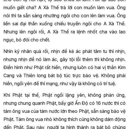
muốn giết cha? A Xà Thế trả lời con muốn làm vua. Ông
nói thì ta sẵn sàng nhường ngôi cho con lên làm vua. Ông
liền sai đại thần xuống chiếu truyền ngôi cho A Xà Thế.
Nhưng lên ngôi rồi, A Xà Thế ra lệnh nhốt cha vào lao
ngục, bỏ đói cho chết.
Nhìn kỹ nhân quả rồi, nhịn để kẻ ác phát tâm tu thì nhịn,
nhưng nhịn để nó làm ác, gây tội lỗi thêm thì không nhịn.
Điển hình như Phật rất hiền, nhưng luôn có hai vị thần Kim
Cang và Thiên long bát bộ túc trực bảo vệ. Không phải
hiền, ngồi yên để thí mạng, như vậy là không có trí tuệ.
Khi Phật tại thế, Phật ngồi lặng yên, không phản ứng,
nhưng chung quanh Phật, bấy giờ Ấn Độ có 16 nước thì có
tám ông vua của tám nước lớn theo Phật, sẵn sàng bảo vệ
Phật. Tám ông vua nhỏ không thích cũng không dám động
đến Phật. Sau này, người ta hình thành ra bát bộ chúng