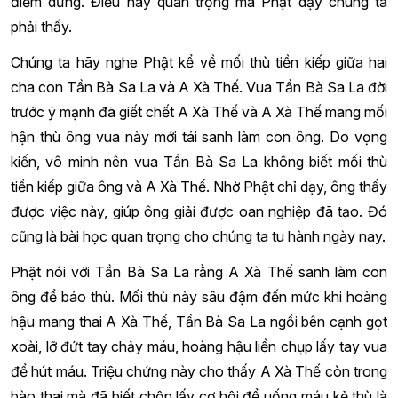
điểm dừng. Điều này quan trọng mà Phật dạy chúng ta
phải thấy.
Chúng ta hãy nghe Phật kể về mối thù tiền kiếp giữa hai
cha con Tần Bà Sa La và A Xà Thế. Vua Tần Bà Sa La đời
trước ỷ mạnh đã giết chết A Xà Thế và A Xà Thế mang mối
hận thù ông vua này mới tái sanh làm con ông. Do vọng
kiến, vô minh nên vua Tần Bà Sa La không biết mối thù
tiền kiếp giữa ông và A Xà Thế. Nhờ Phật chỉ dạy, ông thấy
được việc này, giúp ông giải được oan nghiệp đã tạo. Đó
cũng là bài học quan trọng cho chúng ta tu hành ngày nay.
Phật nói với Tần Bà Sa La rằng A Xà Thế sanh làm con
ông để báo thù. Mối thù này sâu đậm đến mức khi hoàng
hậu mang thai A Xà Thế, Tần Bà Sa La ngồi bên cạnh gọt
xoài, lỡ đứt tay chảy máu, hoàng hậu liền chụp lấy tay vua
để hút máu. Triệu chứng này cho thấy A Xà Thế còn trong
bào thai mà đã biết chộp lấy cơ hội để uống máu kẻ thù là