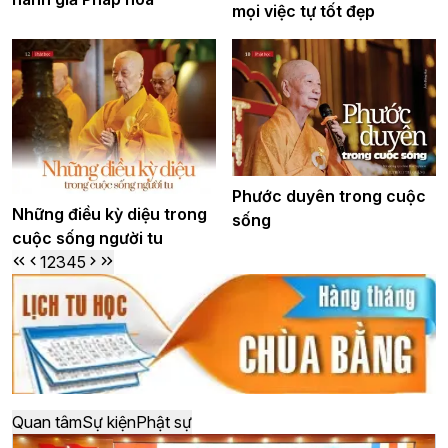
mọi việc tự tốt đẹp
Phước duyên trong cuộc
Những điều kỳ diệu trong
sống
cuộc sống người tu
1
2
3
4
5
Quan tâm
Sự kiện
Phật sự