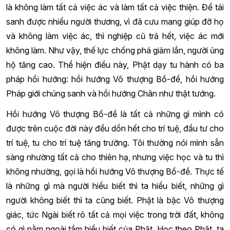
là không làm tất cả việc ác và làm tất cả việc thiện. Để tái
sanh được nhiều người thương, vì đã cưu mang giúp đỡ họ
và không làm việc ác, thì nghiệp cũ trả hết, việc ác mới
không làm. Như vậy, thế lực chống phá giảm lần, người ủng
hộ tăng cao. Thể hiện điều này, Phật dạy tu hành có ba
pháp hồi hướng: hồi hướng Vô thượng Bồ-đề, hồi hướng
Pháp giới chúng sanh và hồi hướng Chân như thật tướng.
Hồi hướng Vô thượng Bồ-đề là tất cả những gì mình có
được trên cuộc đời này đều dồn hết cho trí tuệ, đầu tư cho
trí tuệ, tu cho trí tuệ tăng trưởng. Tôi thường nói mình sẵn
sàng nhường tất cả cho thiên hạ, nhưng việc học và tu thì
không nhường, gọi là hồi hướng Vô thượng Bồ-đề. Thực tế
là những gì mà người hiểu biết thì ta hiểu biết, những gì
người không biết thì ta cũng biết. Phật là bậc Vô thượng
giác, tức Ngài biết rõ tất cả mọi việc trong trời đất, không
có gì nằm ngoài tầm hiểu biết của Phật. Học theo Phật, ta