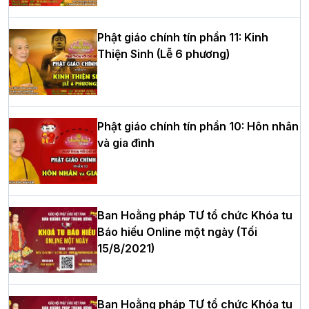
hè tại chùa Bằng
Phật giáo chính tín phần 11: Kinh
Thiện Sinh (Lễ 6 phương)
HT.Thích Thọ Lạc được suy cử làm tân
Trưởng BTS GHPGVN tỉnh Nghệ An
nhiệm kỳ 2026 – 2031
Phật giáo chính tín phần 10: Hôn nhân
và gia đình
Hòa thượng Thích Quảng Tùng tái đắc
cử Trưởng BTS GHPGVN thành phố Hải
Phòng nhiệm kỳ 2026 – 2031
Ban Hoằng pháp TƯ tổ chức Khóa tu
Báo hiếu Online một ngày (Tối
15/8/2021)
Thượng tọa Thích Tâm Chính được suy
cử tân Trưởng ban Trị sự GHPGVN tỉnh
Thanh Hóa nhiệm kỳ 2026 - 2031
Ban Hoằng pháp TƯ tổ chức Khóa tu