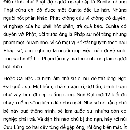
Điển hình như Phật độ người ngoại cấp là Sunita, nhưng
Phật cũng chỉ độ được một Sunita đắc La-hán. Những
người hốt phân khác, Phật không cứu vì không có duyên,
vì nghiệp của họ phải hốt phân, trả quả báo. Sunita có
duyên với Phật, đời trước ông là Pháp sư nổi tiếng nhưng
phạm một lỗi lầm nhỏ. Vì có một vị Bồ-tát nguyện theo hầu
Pháp sư, ông nghĩ họ là người giúp việc, nên đi vệ sinh,
ông sai họ đổ bô. Phạm lỗi này mà tái sanh, ông làm người
hốt phân.
Hoặc Ca Nặc Ca hiện làm nhà sư bị hủi để thử lòng Ngộ
Đạt quốc sư. Một hôm, nhà sư xấu xí, dơ bẩn, bệnh hoạn
như vậy làm rớt dép xuống sông. Ngộ Đạt mới 12 tuổi đã
nhảy xuống sông lượm dép cho ngài. Nhà sư nói rằng chú
bé này quá thông minh, sẽ làm quốc sư, nhưng còn có
nghiệp phải trả. Và dặn khi nào chú bị thọ nạn, hãy tới núi
Cửu Lũng có hai cây tùng để gặp ông, rồi ông biến mất. Ít