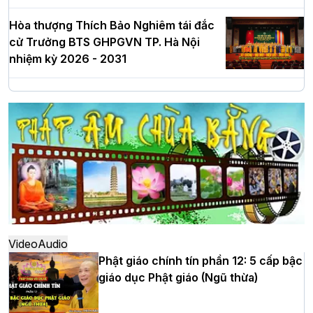
Hòa thượng Thích Bảo Nghiêm tái đắc
cử Trưởng BTS GHPGVN TP. Hà Nội
nhiệm kỳ 2026 - 2031
Hà Nội: Long trọng lễ khởi công xây
dựng Trung tâm văn hóa Phật giáo Thủ
đô
Hà Nội: Ngày tu học cuối cùng khép lại
khóa sinh hoạt Phật pháp mùa hè lần
thứ XIV tại chùa Bằng
Video
Audio
Phật giáo chính tín phần 12: 5 cấp bậc
giáo dục Phật giáo (Ngũ thừa)
Học yêu thương trong ngày tu tập thứ
tư của Khóa sinh hoạt Phật pháp mùa