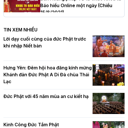
Báo hiếu Online một ngày (Chiều
15/8/2021)
Hà Nội: Tăng Ni Trường hạ Bồ Đề trang
nghiêm tác pháp Tiền an cư PL.2570 –
TIN XEM NHIỀU
DL.2026
Ban Hoằng pháp TƯ tổ chức Khóa tu
Lời dạy cuối cùng của đức Phật trước
Báo hiếu Online một ngày (Sáng
khi nhập Niết bàn
15/8/2021)
Thứ trưởng Bộ Dân tộc và Tôn giáo
chúc mừng Phật đản BTS GHPGVN TP.
Hưng Yên: Đêm hội hoa đăng kính mừng
Hà Nội
Khánh đản Đức Phật A Di Đà chùa Thái
Lạc
Tinh thần yêu nước của Phật giáo
Đức Phật với 45 năm mùa an cư kiết hạ
Hơn 5.000 người tham dự diễu hành,
cung rước Xá lợi Đức Phật kính mừng
ngày Đức Phật đản sinh
Kinh Công Đức Tắm Phật
Phật giáo chính tín Phần 9: Giải thích