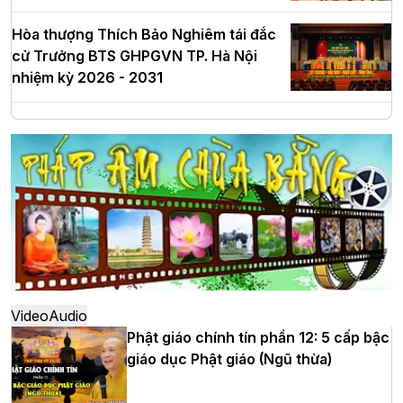
Hòa thượng Thích Bảo Nghiêm tái đắc
cử Trưởng BTS GHPGVN TP. Hà Nội
nhiệm kỳ 2026 - 2031
Hà Nội: Long trọng lễ khởi công xây
dựng Trung tâm văn hóa Phật giáo Thủ
đô
Hà Nội: Ngày tu học cuối cùng khép lại
khóa sinh hoạt Phật pháp mùa hè lần
thứ XIV tại chùa Bằng
Video
Audio
Phật giáo chính tín phần 12: 5 cấp bậc
giáo dục Phật giáo (Ngũ thừa)
Học yêu thương trong ngày tu tập thứ
tư của Khóa sinh hoạt Phật pháp mùa