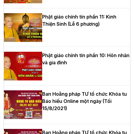
hè tại chùa Bằng
Phật giáo chính tín phần 11: Kinh
Thiện Sinh (Lễ 6 phương)
HT.Thích Thọ Lạc được suy cử làm tân
Trưởng BTS GHPGVN tỉnh Nghệ An
nhiệm kỳ 2026 – 2031
Phật giáo chính tín phần 10: Hôn nhân
và gia đình
Hòa thượng Thích Quảng Tùng tái đắc
cử Trưởng BTS GHPGVN thành phố Hải
Phòng nhiệm kỳ 2026 – 2031
Ban Hoằng pháp TƯ tổ chức Khóa tu
Báo hiếu Online một ngày (Tối
15/8/2021)
Thượng tọa Thích Tâm Chính được suy
cử tân Trưởng ban Trị sự GHPGVN tỉnh
Thanh Hóa nhiệm kỳ 2026 - 2031
Ban Hoằng pháp TƯ tổ chức Khóa tu