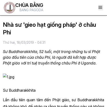
CHÙA BẰNG
BANG PAGODA
Nhà sư 'gieo hạt giống pháp' ở châu
Phi
Thứ hai, 18/03/2019 - 04:31
Sư Buddharakkhita, 52 tuổi, một trong những tu sĩ Phật
giáo đầu tiên của châu Phi, là người đã kết hợp được
Phật giáo với trí tuệ truyền thống châu Phi ở Uganda.
Sư Buddharakkhita
Lần đầu tiên quan tâm đến Phật giáo, sư Buddharakkhita
đã không khó để nhận ra rằng truyền thống này sẽ không