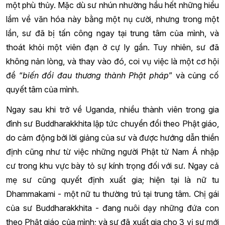
một phù thủy. Mặc dù sư nhún nhường hầu hết những hiểu
lầm về văn hóa này bằng một nụ cười, nhưng trong một
lần, sư đã bị tấn công ngay tại trung tâm của mình, và
thoát khỏi một viên đạn ở cự ly gần. Tuy nhiên, sư đã
không nản lòng, và thay vào đó, coi vụ việc là một cơ hội
để “
biến đổi đau thương thành Phật pháp
” và củng cố
quyết tâm của mình.
Ngay sau khi trở về Uganda, nhiều thành viên trong gia
đình sư Buddharakkhita lập tức chuyển đổi theo Phật giáo,
do cảm động bởi lời giảng của sư và được hướng dẫn thiền
định cũng như từ việc những người Phật tử Nam Á nhập
cư trong khu vực bày tỏ sự kính trọng đối với sư. Ngay cả
mẹ sư cũng quyết định xuất gia; hiện tại là nữ tu
Dhammakami - một nữ tu thường trú tại trung tâm. Chị gái
của sư Buddharakkhita - đang nuôi dạy những đứa con
theo Phật giáo của mình; và sư đã xuất gia cho 3 vị sư mới