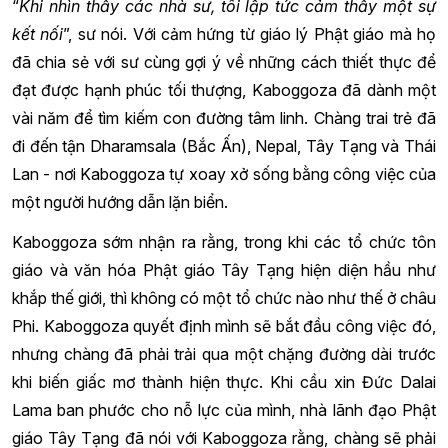
“
Khi nhìn thấy các nhà sư, tôi lập tức cảm thấy một sự
kết nối
”, sư nói. Với cảm hứng từ giáo lý Phật giáo mà họ
đã chia sẻ với sư cùng gợi ý về những cách thiết thực để
đạt được hạnh phúc tối thượng, Kaboggoza đã dành một
vài năm để tìm kiếm con đường tâm linh. Chàng trai trẻ đã
đi đến tận Dharamsala (Bắc Ấn), Nepal, Tây Tạng và Thái
Lan - nơi Kaboggoza tự xoay xở sống bằng công việc của
một người hướng dẫn lặn biển.
Kaboggoza sớm nhận ra rằng, trong khi các tổ chức tôn
giáo và văn hóa Phật giáo Tây Tạng hiện diện hầu như
khắp thế giới, thì không có một tổ chức nào như thế ở châu
Phi. Kaboggoza quyết định mình sẽ bắt đầu công việc đó,
nhưng chàng đã phải trải qua một chặng đường dài trước
khi biến giấc mơ thành hiện thực. Khi cầu xin Đức Dalai
Lama ban phước cho nỗ lực của mình, nhà lãnh đạo Phật
giáo Tây Tạng đã nói với Kaboggoza rằng, chàng sẽ phải