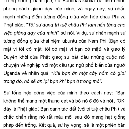
Trong những năm qua, sư Buddharakkhita đã tinh chỉnh
phong cách giảng dạy của mình, và ngày nay, sư nhấn
mạnh những điểm tương đồng giữa văn hóa châu Phi và
Phật giáo. “
Tôi sử dụng trí tuệ châu Phi làm nền tảng cho
việc giảng dạy của mình
”, sư nói. Ví dụ, sư nhấn mạnh sự
tương đồng giữa khái niệm ubuntu của Nam Phi (Bạn có
mặt vì tôi có mặt, tôi có mặt vì bạn có mặt) và giáo lý
Duyên khởi của Phật giáo; sư bắt đầu những cuộc nói
chuyện về nghiệp với một câu tục ngữ phổ biến của người
Uganda về nhân quả: “
Khi bạn ăn một cây nấm có giòi
trong đó, nó sẽ ăn lại bạn khi bạn ở trong mồ
”.
Sư tổng hợp công việc của mình theo cách này: “Bạn
không thể mang một thùng cát và bỏ nó ở đó và nói , ‘OK,
đây là Phật giáo’. Bạn canh tác đất (với trí tuệ châu Phi) và
chắc chắn rằng nó rất màu mỡ, sau đó mang hạt giống
pháp đến trồng. Kết quả, sư hy vọng, sẽ là một phiên bản