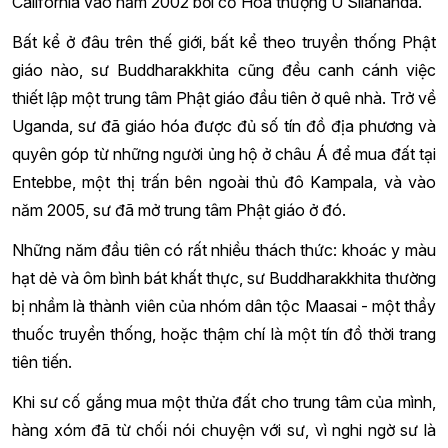
California vào năm 2002 bởi cố Hòa thượng U Silananda.
Bất kể ở đâu trên thế giới, bất kể theo truyền thống Phật
giáo nào, sư Buddharakkhita cũng đều canh cánh việc
thiết lập một trung tâm Phật giáo đầu tiên ở quê nhà. Trở về
Uganda, sư đã giáo hóa được đủ số tín đồ địa phương và
quyên góp từ những người ủng hộ ở châu Á để mua đất tại
Entebbe, một thị trấn bên ngoài thủ đô Kampala, và vào
năm 2005, sư đã mở trung tâm Phật giáo ở đó.
Những năm đầu tiên có rất nhiều thách thức: khoác y màu
hạt dẻ và ôm bình bát khất thực, sư Buddharakkhita thường
bị nhầm là thành viên của nhóm dân tộc Maasai - một thầy
thuốc truyền thống, hoặc thậm chí là một tín đồ thời trang
tiên tiến.
Khi sư cố gắng mua một thửa đất cho trung tâm của mình,
hàng xóm đã từ chối nói chuyện với sư, vì nghi ngờ sư là