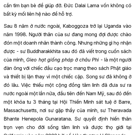
cần tìm bạn bè để giúp đỡ. Đức Dalai Lama vốn không có
bất kỳ mối liên hệ nào để hỗ trợ.
Sau 8 năm ở nước ngoài, Kaboggoza trở lại Uganda vào
năm 1998. Người thân của sư đang mong đợi được chào
đón một doanh nhân thành công. Nhưng những gì họ nhận
được - sư Buddharakkhita sau đó đã viết trong cuốn sách
của mình,
Gieo hạt giống pháp ở châu Phi
- là một người
đàn ông với chiếc đầu cạo trọc mang theo sách Phật giáo
và thiết bị lặn thay vì một chiếc cặp. Song sư đã không ở
đó lâu. Việc thiếu một cộng đồng tâm linh đã đưa sư ra
nước ngoài một lần nữa, đầu tiên đến Nam Mỹ, sau đó đến
một khóa tu 3 tháng tại Hội Thiền Minh sát tuệ ở Barre,
Massachusetts, nơi sư gặp thầy của mình, sư Theravada
Bhante Henepola Gunaratana. Sư quyết định hiến thân
trọn vẹn cho đời sống tâm linh và được thọ giới tại