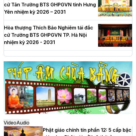
cử Tân Trưởng BTS GHPGVN tỉnh Hưng
Yên nhiệm kỳ 2026 – 2031
Hòa thượng Thích Bảo Nghiêm tái đắc
cử Trưởng BTS GHPGVN TP. Hà Nội
nhiệm kỳ 2026 - 2031
Hà Nội: Long trọng lễ khởi công xây
dựng Trung tâm văn hóa Phật giáo Thủ
đô
Hà Nội: Ngày tu học cuối cùng khép lại
khóa sinh hoạt Phật pháp mùa hè lần
thứ XIV tại chùa Bằng
Video
Audio
Phật giáo chính tín phần 12: 5 cấp bậc