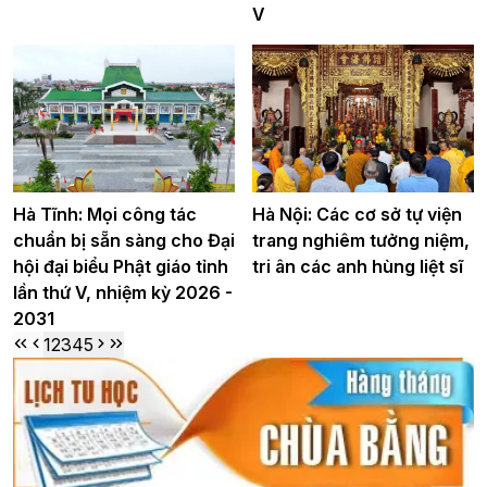
V
Hà Tĩnh: Mọi công tác
Hà Nội: Các cơ sở tự viện
chuẩn bị sẵn sàng cho Đại
trang nghiêm tưởng niệm,
hội đại biểu Phật giáo tỉnh
tri ân các anh hùng liệt sĩ
lần thứ V, nhiệm kỳ 2026 -
2031
1
2
3
4
5