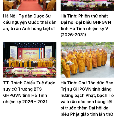
Hà Nội: Tạ đàn Dược Sư
Hà Tĩnh: Phiên thứ nhất
cầu nguyện Quốc thái dân
Đại hội Đại biểu GHPGVN
an, tri ân Anh hùng Liệt sĩ
tỉnh Hà Tĩnh nhiệm kỳ V
(2026-2031)
TT. Thích Chiếu Tuệ được
Hà Tĩnh: Chư Tôn đức Ban
suy cử Trưởng BTS
Trị sự GHPGVN tỉnh dâng
GHPGVN tỉnh Hà Tĩnh
hương bạch Phật, bạch Tổ
nhiệm kỳ 2026 – 2031
và tri ân các anh hùng liệt
sĩ trước thềm Đại hội đại
biểu Phật giáo tỉnh lần thứ