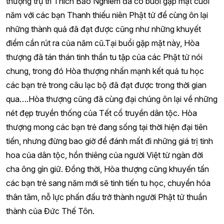
thượng trụ trì Thích Bảo Nghiêm đã có buổi gặp mặt cuối
năm với các bạn Thanh thiếu niên Phật tử để cùng ôn lại
những thành quả đã đạt được cũng như những khuyết
điểm cần rút ra của năm cũ.Tại buổi gặp mặt này, Hòa
thượng đã tán thán tinh thần tu tập của các Phật tử nói
chung, trong đó Hòa thượng nhấn mạnh kết quả tu học
các bạn trẻ trong câu lạc bộ đã đạt được trong thời gian
qua….Hòa thượng cũng đã cùng đại chúng ôn lại về những
nét đẹp truyền thống của Tết cổ truyền dân tộc. Hòa
thượng mong các bạn trẻ đang sống tại thời hiện đại tiên
tiến, nhưng đừng bao giờ để đánh mất đi những giá trị tinh
hoa của dân tộc, hồn thiêng của người Việt từ ngàn đời
cha ông gìn giữ. Đồng thời, Hòa thượng cũng khuyến tấn
các bạn trẻ sang năm mới sẽ tinh tiến tu học, chuyển hóa
thân tâm, nỗ lực phấn đấu trở thành người Phật tử thuần
thành của Đức Thế Tôn.