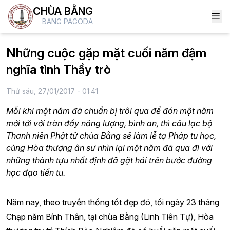
CHÙA BẰNG
BANG PAGODA
Những cuộc gặp mặt cuối năm đậm
nghĩa tình Thầy trò
Thứ sáu, 27/01/2017 - 01:41
Mỗi khi một năm đã chuẩn bị trôi qua để đón một năm
mới tới với tràn đầy năng lượng, bình an, thì câu lạc bộ
Thanh niên Phật tử chùa Bằng sẽ làm lễ tạ Pháp tu học,
cùng Hòa thượng ân sư nhìn lại một năm đã qua đi với
những thành tựu nhất định đã gặt hái trên bước đường
học đạo tiến tu.
Năm nay, theo truyền thống tốt đẹp đó, tối ngày 23 tháng
Chạp năm Bính Thân, tại chùa Bằng (Linh Tiên Tự), Hòa