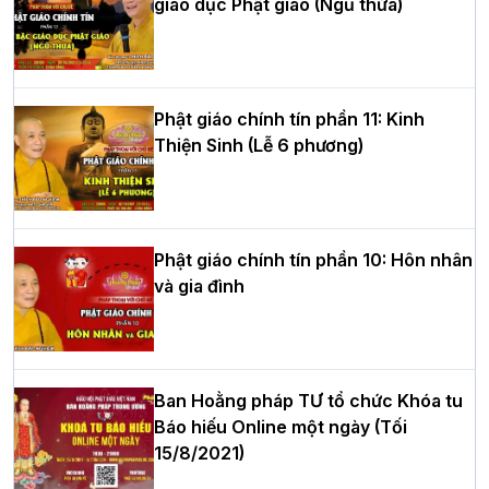
giáo dục Phật giáo (Ngũ thừa)
Học yêu thương trong ngày tu tập thứ
tư của Khóa sinh hoạt Phật pháp mùa
hè tại chùa Bằng
Phật giáo chính tín phần 11: Kinh
Thiện Sinh (Lễ 6 phương)
HT.Thích Thọ Lạc được suy cử làm tân
Trưởng BTS GHPGVN tỉnh Nghệ An
nhiệm kỳ 2026 – 2031
Phật giáo chính tín phần 10: Hôn nhân
và gia đình
Hòa thượng Thích Quảng Tùng tái đắc
cử Trưởng BTS GHPGVN thành phố Hải
Phòng nhiệm kỳ 2026 – 2031
Ban Hoằng pháp TƯ tổ chức Khóa tu
Báo hiếu Online một ngày (Tối
15/8/2021)
Thượng tọa Thích Tâm Chính được suy