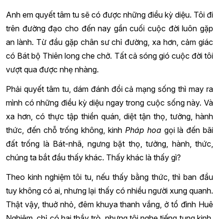
Anh em quyết tâm tu sẽ có được những điều kỳ diệu. Tôi đi
trên đường đạo cho đến nay gần cuối cuộc đời luôn gặp
an lành. Từ đầu gặp chân sư chỉ đường, xa hơn, cảm giác
có Bát bộ Thiên long che chở. Tất cả sóng gió cuộc đời tôi
vượt qua được nhẹ nhàng.
Phải quyết tâm tu, dám đánh đổi cả mạng sống thì may ra
mình có những điều kỳ diệu ngay trong cuộc sống này. Và
xa hơn, có thực tập thiền quán, diệt tận thọ, tưởng, hành
thức, đến chỗ trống không, kinh
Pháp hoa
gọi là đến bãi
đất trống là Bát-nhã, ngưng bặt thọ, tưởng, hành, thức,
chúng ta bắt đầu thấy khác. Thấy khác là thấy gì?
Theo kinh nghiệm tôi tu, nếu thấy bằng thức, thì ban đầu
tuy không có ai, nhưng lại thấy có nhiều người xung quanh.
Thật vậy, thuở nhỏ, đêm khuya thanh vắng, ở tổ đình Huê
Nghiêm, chỉ có hai thầy trò, nhưng tôi nghe tiếng tụng kinh.