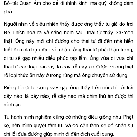
Bồ-tát Quan Âm cho để đi thỉnh kinh, ma quỷ không dám
phá.
Người nhìn về siêu nhiên thấy được ông thầy tu giả do trời
Đế Thích hóa ra và sáng hôm sau, thái tử thấy Sa-môn
thật. Ông này mới chỉ đường cho thái tử đi đến nhà hiền
triết Kamala học đạo và nhắc rằng thái tử phải thận trọng,
đi tu sẽ gặp nhiều điều phức tạp lắm. Ông vừa đi vừa chỉ
thái tử các loại trái cây, lá cây, rễ cây ăn được, vì ông biết
rõ loại thức ăn này ở trong rừng mà ông chuyên sử dụng.
Riêng tôi đi tu cũng vậy gặp ông thầy trên núi chỉ tôi trái
cây nào, lá cây nào, rễ cây nào mà chim thú ăn được thì
mình ăn.
Tu hành mình nghiệm cũng có những điều giống như Phật
kể, nên mình quyết tâm tu. Và có căn lành sẽ có chân sư
chỉ lối đưa đường giúp mình đi đến đích cuối cùng.