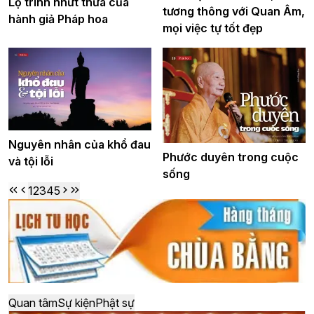
Lộ trình nhứt thừa của
tương thông với Quan Âm,
hành giả Pháp hoa
mọi việc tự tốt đẹp
Nguyên nhân của khổ đau
Phước duyên trong cuộc
và tội lỗi
sống
1
2
3
4
5
Quan tâm
Sự kiện
Phật sự