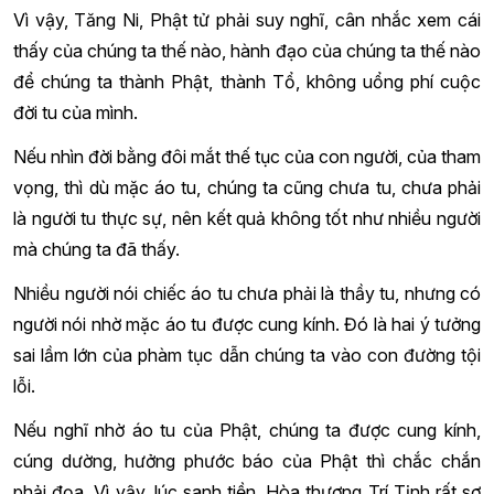
Vì vậy, Tăng Ni, Phật tử phải suy nghĩ, cân nhắc xem cái
thấy của chúng ta thế nào, hành đạo của chúng ta thế nào
để chúng ta thành Phật, thành Tổ, không uổng phí cuộc
đời tu của mình.
Nếu nhìn đời bằng đôi mắt thế tục của con người, của tham
vọng, thì dù mặc áo tu, chúng ta cũng chưa tu, chưa phải
là người tu thực sự, nên kết quả không tốt như nhiều người
mà chúng ta đã thấy.
Nhiều người nói chiếc áo tu chưa phải là thầy tu, nhưng có
người nói nhờ mặc áo tu được cung kính. Đó là hai ý tưởng
sai lầm lớn của phàm tục dẫn chúng ta vào con đường tội
lỗi.
Nếu nghĩ nhờ áo tu của Phật, chúng ta được cung kính,
cúng dường, hưởng phước báo của Phật thì chắc chắn
phải đọa. Vì vậy, lúc sanh tiền, Hòa thượng Trí Tịnh rất sợ