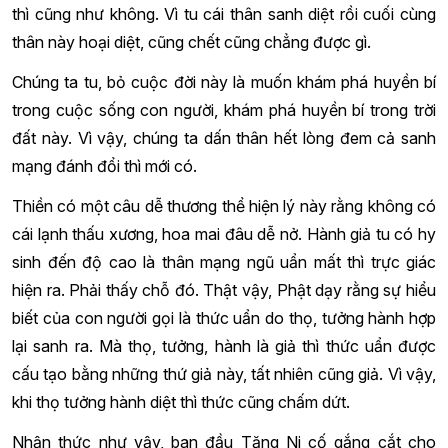
thì cũng như không. Vì tu cái thân sanh diệt rồi cuối cùng
thân này hoại diệt, cũng chết cũng chẳng được gì.
Chúng ta tu, bỏ cuộc đời này là muốn khám phá huyền bí
trong cuộc sống con người, khám phá huyền bí trong trời
đất này. Vì vậy, chúng ta dấn thân hết lòng đem cả sanh
mạng đánh đổi thì mới có.
Thiền có một câu dễ thương thể hiện lý này rằng không có
cái lạnh thấu xương, hoa mai đâu dễ nở. Hành giả tu có hy
sinh đến độ cao là thân mạng ngũ uẩn mất thì trực giác
hiện ra. Phải thấy chỗ đó. Thật vậy, Phật dạy rằng sự hiểu
biết của con người gọi là thức uẩn do thọ, tưởng hành hợp
lại sanh ra. Mà thọ, tưởng, hành là giả thì thức uẩn được
cấu tạo bằng những thứ giả này, tất nhiên cũng giả. Vì vậy,
khi thọ tưởng hành diệt thì thức cũng chấm dứt.
Nhận thức như vậy, ban đầu Tăng Ni cố gắng cắt cho