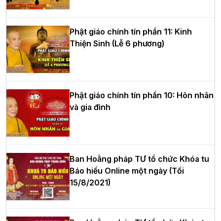
hè tại chùa Bằng
Phật giáo chính tín phần 11: Kinh
Thiện Sinh (Lễ 6 phương)
HT.Thích Thọ Lạc được suy cử làm tân
Trưởng BTS GHPGVN tỉnh Nghệ An
nhiệm kỳ 2026 – 2031
Phật giáo chính tín phần 10: Hôn nhân
và gia đình
Hòa thượng Thích Quảng Tùng tái đắc
cử Trưởng BTS GHPGVN thành phố Hải
Phòng nhiệm kỳ 2026 – 2031
Ban Hoằng pháp TƯ tổ chức Khóa tu
Báo hiếu Online một ngày (Tối
15/8/2021)
Thượng tọa Thích Tâm Chính được suy
cử tân Trưởng ban Trị sự GHPGVN tỉnh
Thanh Hóa nhiệm kỳ 2026 - 2031