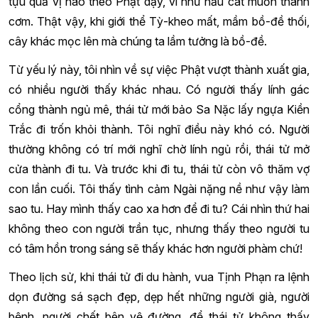
tựu quả vị nào theo Phật dạy, ví như nấu cát muốn thành
cơm. Thật vậy, khi giới thể Tỳ-kheo mất, mầm bồ-đề thối,
cây khác mọc lên mà chúng ta lầm tưởng là bồ-đề.
Từ yếu lý này, tôi nhìn về sự việc Phật vượt thành xuất gia,
có nhiều người thấy khác nhau. Có người thấy lính gác
cổng thành ngủ mê, thái tử mới bảo Sa Nặc lấy ngựa Kiền
Trắc đi trốn khỏi thành. Tôi nghĩ điều này khó có. Người
thường không có trí mới nghĩ chờ lính ngủ rồi, thái tử mở
cửa thành đi tu. Và trước khi đi tu, thái tử còn vô thăm vợ
con lần cuối. Tôi thấy tình cảm Ngài nặng nề như vậy làm
sao tu. Hay mình thấy cao xa hơn để đi tu? Cái nhìn thứ hai
không theo con người trần tục, nhưng thấy theo người tu
có tâm hồn trong sáng sẽ thấy khác hơn người phàm chứ!
Theo lịch sử, khi thái tử đi du hành, vua Tịnh Phạn ra lệnh
dọn đường sá sạch đẹp, dẹp hết những người già, người
bệnh, người chết bên vệ đường, để thái tử không thấy