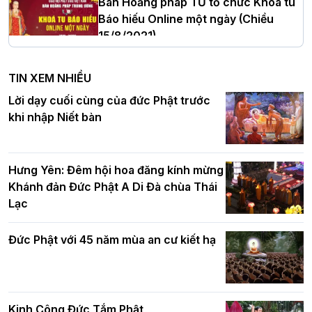
Ban Hoằng pháp TƯ tổ chức Khóa tu
Báo hiếu Online một ngày (Chiều
15/8/2021)
Hà Nội: Tăng Ni Trường hạ Bồ Đề trang
nghiêm tác pháp Tiền an cư PL.2570 –
TIN XEM NHIỀU
DL.2026
Ban Hoằng pháp TƯ tổ chức Khóa tu
Lời dạy cuối cùng của đức Phật trước
Báo hiếu Online một ngày (Sáng
khi nhập Niết bàn
15/8/2021)
Thứ trưởng Bộ Dân tộc và Tôn giáo
chúc mừng Phật đản BTS GHPGVN TP.
Hưng Yên: Đêm hội hoa đăng kính mừng
Hà Nội
Khánh đản Đức Phật A Di Đà chùa Thái
Lạc
Tinh thần yêu nước của Phật giáo
Đức Phật với 45 năm mùa an cư kiết hạ
Hơn 5.000 người tham dự diễu hành,
cung rước Xá lợi Đức Phật kính mừng
ngày Đức Phật đản sinh
Kinh Công Đức Tắm Phật