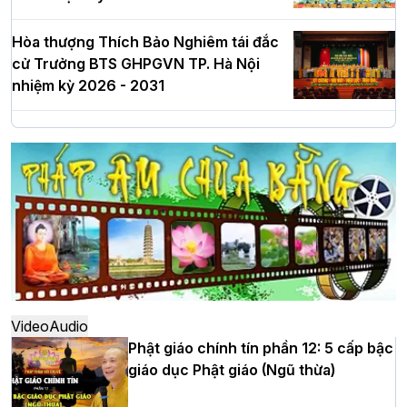
Hòa thượng Thích Bảo Nghiêm tái đắc
cử Trưởng BTS GHPGVN TP. Hà Nội
nhiệm kỳ 2026 - 2031
Hà Nội: Long trọng lễ khởi công xây
dựng Trung tâm văn hóa Phật giáo Thủ
đô
Hà Nội: Ngày tu học cuối cùng khép lại
khóa sinh hoạt Phật pháp mùa hè lần
thứ XIV tại chùa Bằng
Video
Audio
Phật giáo chính tín phần 12: 5 cấp bậc
giáo dục Phật giáo (Ngũ thừa)
Học yêu thương trong ngày tu tập thứ
tư của Khóa sinh hoạt Phật pháp mùa