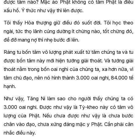
được tâm nào? Mặc áo Phật không có tâm Phật là điều
xấu hổ. Ý thức như vậy thì lên được.
Tôi thấy Hòa thượng giữ điều đó suốt đời. Tôi học theo
ngài, tức thọ lãnh cúng dường ít chừng nào, tốt chừng đó,
để đỡ mang nợ thì nhẹ bước đi lên.
Ráng tu bốn tâm vô lượng phát xuất từ tâm chúng ta và tu
được bốn tâm này mới hiện tướng giải thoát. Và tướng giải
thoát nằm trong bốn oai nghi của chúng ta, xa hơn nữa, vì
tâm chủ đạo, nên nó hình thành 3.000 oai nghi, 84.000 tế
hạnh.
Như vậy, Tăng Ni làm sao cho người thấy chúng ta có
3.000 oai nghi. Được như vậy là Tỳ-kheo này có tâm vô
lượng của Phật. Nếu chưa được như vậy là chưa bước
chân vào đạo, chưa xứng đáng mặc y Phật. Cần phải cân
nhắc điều này.