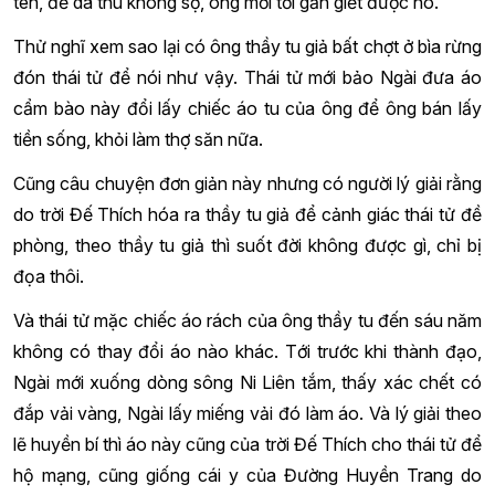
tên, để dã thú không sợ, ông mới tới gần giết được nó.
Thử nghĩ xem sao lại có ông thầy tu giả bất chợt ở bìa rừng
đón thái tử để nói như vậy. Thái tử mới bảo Ngài đưa áo
cẩm bào này đổi lấy chiếc áo tu của ông để ông bán lấy
tiền sống, khỏi làm thợ săn nữa.
Cũng câu chuyện đơn giản này nhưng có người lý giải rằng
do trời Đế Thích hóa ra thầy tu giả để cảnh giác thái tử đề
phòng, theo thầy tu giả thì suốt đời không được gì, chỉ bị
đọa thôi.
Và thái tử mặc chiếc áo rách của ông thầy tu đến sáu năm
không có thay đổi áo nào khác. Tới trước khi thành đạo,
Ngài mới xuống dòng sông Ni Liên tắm, thấy xác chết có
đắp vải vàng, Ngài lấy miếng vải đó làm áo. Và lý giải theo
lẽ huyền bí thì áo này cũng của trời Đế Thích cho thái tử để
hộ mạng, cũng giống cái y của Đường Huyền Trang do