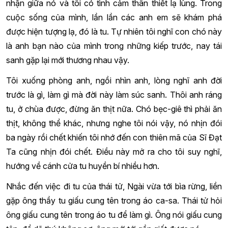
nhận giữa nó và tôi có tình cảm thân thiết lạ lùng. Trong
cuộc sống của mình, lần lần các anh em sẽ khám phá
được hiện tượng lạ, đó là tu. Tự nhiên tôi nghĩ con chó này
là anh bạn nào của mình trong những kiếp trước, nay tái
sanh gặp lại mới thương nhau vậy.
Tôi xuống phòng anh, ngồi nhìn anh, lòng nghĩ anh đời
trước là gì, làm gì mà đời này làm súc sanh. Thôi anh ráng
tu, ở chùa được, đừng ăn thịt nữa. Chó bẹc-giê thì phải ăn
thịt, không thể khác, nhưng nghe tôi nói vậy, nó nhịn đói
ba ngày rồi chết khiến tôi nhớ đến con thiên mã của Sĩ Đạt
Ta cũng nhịn đói chết. Điều này mở ra cho tôi suy nghĩ,
hướng về cánh cửa tu huyền bí nhiều hơn.
Nhắc đến việc đi tu của thái tử, Ngài vừa tới bìa rừng, liền
gặp ông thầy tu giấu cung tên trong áo ca-sa. Thái tử hỏi
ông giấu cung tên trong áo tu để làm gì. Ông nói giấu cung