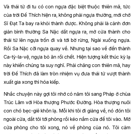
Và thái tử đi tu có con ngựa đặc biệt thuộc thiên mã, tức
của trời Đế Thích hiện ra, không phải ngựa thường, mới chở
Sĩ Đạt Ta bay ra khỏi thành được. Không phải là cảnh đơn
giản bình thường Sa Nặc dắt ngựa ra, mở cửa thành cho
thái tử lên ngựa trốn đi và tới bờ rừng, Ngài xuống ngựa.
Rồi Sa Nặc cỡi ngựa quay về. Nhưng tại sao về đến thành
Ca-tỳ-la-vệ, ngựa bỏ ăn rồi chết. Hiện tượng kết thúc kỳ lạ
này khiến chúng ta suy nghĩ. Phải chăng con thiên mã, hay
trời Đế Thích đã làm tròn nhiệm vụ đưa thái tử vượt thành
xuất gia xong thì hóa kiếp.
Nhắc chuyện này gợi tôi nhớ có năm tôi sang Pháp ở chùa
Trúc Lâm với Hòa thượng Phước Đường. Hòa thượng nuôi
con chó bẹc-giê khôn lạ. Mỗi khi tôi đi giảng về, nó đón tôi
ngoài cửa, dắt tôi tới phòng rồi kéo nắm cửa để tôi vào. Mở
cửa phòng cho tôi xong, nó về phòng của nó. Tôi cảm