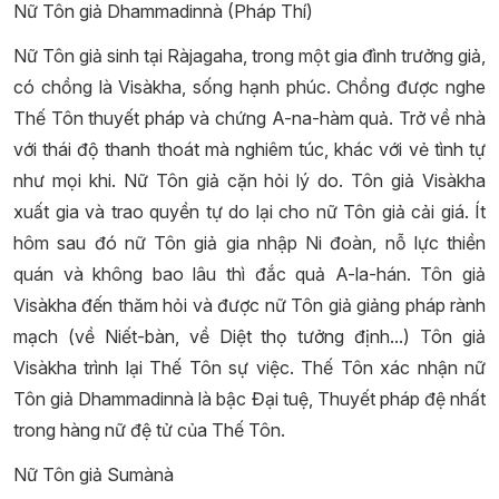
Nữ Tôn giả Dhammadinnà (Pháp Thí)
Nữ Tôn giả sinh tại Ràjagaha, trong một gia đình trưởng giả,
có chồng là Visàkha, sống hạnh phúc. Chồng được nghe
Thế Tôn thuyết pháp và chứng A-na-hàm quả. Trở về nhà
với thái độ thanh thoát mà nghiêm túc, khác với vẻ tình tự
như mọi khi. Nữ Tôn giả cặn hỏi lý do. Tôn giả Visàkha
xuất gia và trao quyền tự do lại cho nữ Tôn giả cải giá. Ít
hôm sau đó nữ Tôn giả gia nhập Ni đoàn, nỗ lực thiền
quán và không bao lâu thì đắc quả A-la-hán. Tôn giả
Visàkha đến thăm hỏi và được nữ Tôn giả giảng pháp rành
mạch (về Niết-bàn, về Diệt thọ tưởng định...) Tôn giả
Visàkha trình lại Thế Tôn sự việc. Thế Tôn xác nhận nữ
Tôn giả Dhammadinnà là bậc Đại tuệ, Thuyết pháp đệ nhất
trong hàng nữ đệ tử của Thế Tôn.
Nữ Tôn giả Sumànà