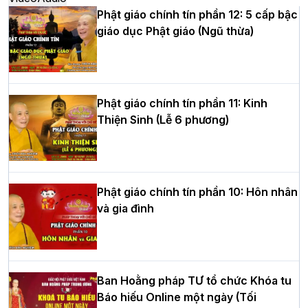
Phật giáo chính tín phần 12: 5 cấp bậc
giáo dục Phật giáo (Ngũ thừa)
Học yêu thương trong ngày tu tập thứ
tư của Khóa sinh hoạt Phật pháp mùa
hè tại chùa Bằng
Phật giáo chính tín phần 11: Kinh
Thiện Sinh (Lễ 6 phương)
HT.Thích Thọ Lạc được suy cử làm tân
Trưởng BTS GHPGVN tỉnh Nghệ An
nhiệm kỳ 2026 – 2031
Phật giáo chính tín phần 10: Hôn nhân
và gia đình
Hòa thượng Thích Quảng Tùng tái đắc
cử Trưởng BTS GHPGVN thành phố Hải
Phòng nhiệm kỳ 2026 – 2031
Ban Hoằng pháp TƯ tổ chức Khóa tu
Báo hiếu Online một ngày (Tối