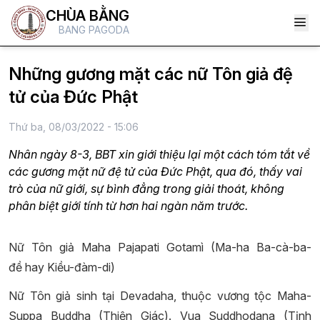
CHÙA BẰNG
BANG PAGODA
Những gương mặt các nữ Tôn giả đệ
tử của Đức Phật
Thứ ba, 08/03/2022 - 15:06
Nhân ngày 8-3, BBT xin giới thiệu lại một cách tóm tắt về
các gương mặt nữ đệ tử của Đức Phật, qua đó, thấy vai
trò của nữ giới, sự bình đẳng trong giải thoát, không
phân biệt giới tính từ hơn hai ngàn năm trước.
Nữ Tôn giả Maha Pajapati Gotamì (Ma-ha Ba-cà-ba-
đề
hay
Kiều-đàm-di)
Nữ Tôn giả sinh tại Devadaha, thuộc vương tộc Maha-
Suppa Buddha (Thiện Giác). Vua Suddhodana (Tịnh