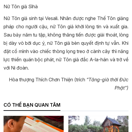
Nữ Tôn giả Sìhà
Nữ Tôn giả sinh tại Vesali. Nhân được nghe Thế Tôn giảng
pháp cho người cậu, nữ Tôn giả khởi lòng tin và xuất gia.
Sau bảy năm tu tập, không thăng tiến được giải thoát, lòng
bị dày vò bởi dục ý, nữ Tôn giả bèn quyết định tự vẫn. Khi
đặt cổ mình vào chiếc thòng lọng treo ở cành cây thì năng
lực thiền quán bộc phát, nữ Tôn giả đắc A-la-hán và trở về
với Ni đoàn.
Hòa thượng Thích Chơn Thiện
(trích
“Tăng-già thời Đức
Phật”)
CÓ THỂ BẠN QUAN TÂM