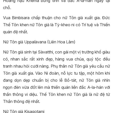
Hòang hậu Khema bừng tỉnh và đắc A-la-hán ngay tại
chỗ.
Vua Bimbisara chấp thuận cho nữ Tôn giả xuất gia. Đức
Thế Tôn khen nữ Tôn giả là Tỳ-kheo ni có Trí tuệ và Thiền
quán đệ nhất.
Nữ Tôn giả Uppalàvana (Liên Hoa Lâm)
Nữ Tôn giả sinh tại Sàvatthi, con gái một vị trưởng khố giàu
có, nhan sắc rất xinh đẹp, hàng vua chúa, quý tộc đều
tranh nhau hỏi cưới nàng. Phụ thân nữ Tôn giả yêu cầu nữ
Tôn giả xuất gia. Vào Ni đoàn, nỗ lực tu tập, một hôm khi
đang dọn dẹp chuẩn bị cho lễ Bồ-tát, nữ Tôn giả nhìn
ngọn đèn vừa đốt lên mà thiền quán liền đắc A-la-hán với
thần thông vi diệu. Thế Tôn khen nữ Tôn giả là nữ đệ tử
Thần thông đệ nhất.
Nữ Tôn giả Kisagotami