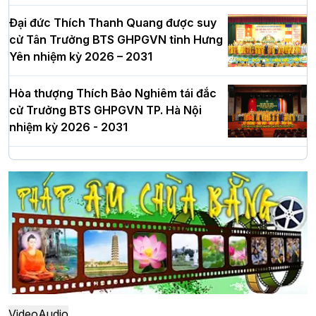
Đại đức Thích Thanh Quang được suy
cử Tân Trưởng BTS GHPGVN tỉnh Hưng
Yên nhiệm kỳ 2026 – 2031
Hòa thượng Thích Bảo Nghiêm tái đắc
cử Trưởng BTS GHPGVN TP. Hà Nội
nhiệm kỳ 2026 - 2031
Hà Nội: Long trọng lễ khởi công xây
dựng Trung tâm văn hóa Phật giáo Thủ
đô
Hà Nội: Ngày tu học cuối cùng khép lại
khóa sinh hoạt Phật pháp mùa hè lần
thứ XIV tại chùa Bằng
Video
Audio