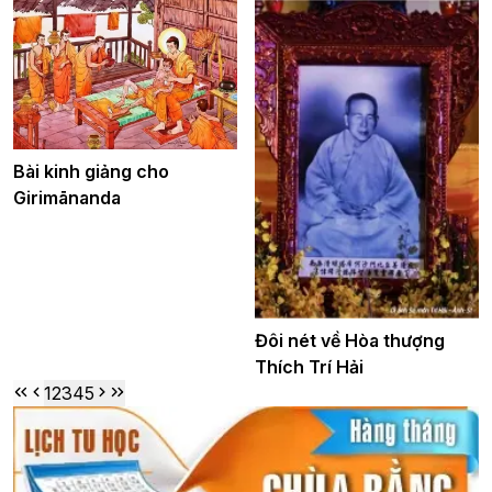
Bài kinh giảng cho
Girimānanda
Đôi nét về Hòa thượng
Thích Trí Hải
1
2
3
4
5