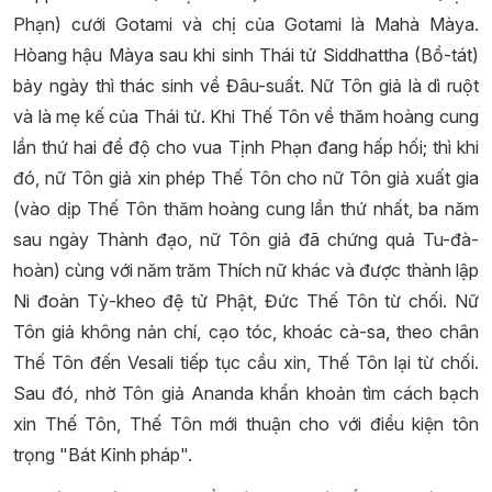
Phạn) cưới Gotami và chị của Gotami là Mahà Màya.
Hòang hậu Màya sau khi sinh Thái tử Siddhattha (Bồ-tát)
bảy ngày thì thác sinh về Đâu-suất. Nữ Tôn giả là dì ruột
và là mẹ kế của Thái tử. Khi Thế Tôn về thăm hoàng cung
lần thứ hai để độ cho vua Tịnh Phạn đang hấp hối; thì khi
đó, nữ Tôn giả xin phép Thế Tôn cho nữ Tôn giả xuất gia
(vào dịp Thế Tôn thăm hoàng cung lần thứ nhất, ba năm
sau ngày Thành đạo, nữ Tôn giả đã chứng quả Tu-đà-
hoàn) cùng với năm trăm Thích nữ khác và được thành lập
Ni đoàn Tỳ-kheo đệ tử Phật, Đức Thế Tôn từ chối. Nữ
Tôn giả không nản chí, cạo tóc, khoác cà-sa, theo chân
Thế Tôn đến Vesali tiếp tục cầu xin, Thế Tôn lại từ chối.
Sau đó, nhờ Tôn giả Ananda khẩn khoản tìm cách bạch
xin Thế Tôn, Thế Tôn mới thuận cho với điều kiện tôn
trọng "Bát Kỉnh pháp".