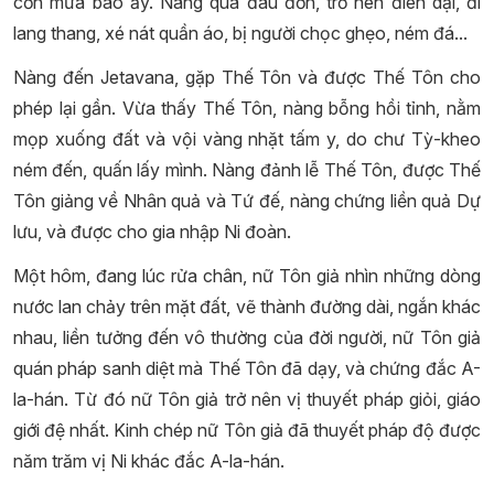
cơn mưa bão ấy. Nàng quá đau đớn, trở nên điên dại, đi
lang thang, xé nát quần áo, bị người chọc ghẹo, ném đá...
Nàng đến Jetavana, gặp Thế Tôn và được Thế Tôn cho
phép lại gần. Vừa thấy Thế Tôn, nàng bỗng hồi tỉnh, nằm
mọp xuống đất và vội vàng nhặt tấm y, do chư Tỳ-kheo
ném đến, quấn lấy mình. Nàng đảnh lễ Thế Tôn, được Thế
Tôn giảng về Nhân quả và Tứ đế, nàng chứng liền quả Dự
lưu, và được cho gia nhập Ni đoàn.
Một hôm, đang lúc rửa chân, nữ Tôn giả nhìn những dòng
nước lan chảy trên mặt đất, vẽ thành đường dài, ngắn khác
nhau, liền tưởng đến vô thường của đời người, nữ Tôn giả
quán pháp sanh diệt mà Thế Tôn đã dạy, và chứng đắc A-
la-hán. Từ đó nữ Tôn giả trở nên vị thuyết pháp giỏi, giáo
giới đệ nhất. Kinh chép nữ Tôn giả đã thuyết pháp độ được
năm trăm vị Ni khác đắc A-la-hán.