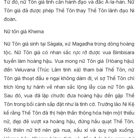
Từ đó, nữ Tôn giả tinh cần hành đạo và đắc A-la-hán. Nữ
Tôn giả đã được phép Thế Tôn thay Thế Tôn lãnh đạo Ni
đoàn.
Nữ tôn giả Khema
Nữ Tôn giả sinh tại Sàgala, xứ Magadha trong dòng hoàng
tộc. Nữ Tôn giả có nhan sắc rực rỡ được vua Bimbisara
tuyển làm hoàng hậu. Vua mong nữ Tôn giả (Hòang hậu)
đến Veluvana (Trúc Lâm tinh xá) tham bái Thế Tôn, nữ
Tôn giả thoạt đầu e ngại không dám đi, vì sợ Thế Tôn chỉ
trích lòng tự hãnh về nhan sắc lộng lẫy của nữ Tôn giả.
Sau đó, vua đã lập chước đưa hoàng hậu đến gặp Thế
Tôn trong bối cảnh sắp đặt như là tình cờ. Trưởng lão Ni Kệ
kể rằng Thế Tôn đã thị hiện thần thông hóa hiện một thiếu
nữ, đẹp đẽ vượt xa hoàng hậu, đứng hầu quạt Thế Tôn.
Rồi thiên nữ trở nên già nua, xấu xí và quỵ ngã xuống.