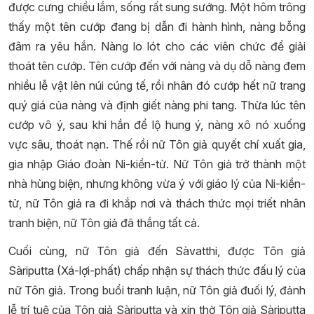
được cưng chiều lắm, sống rất sung sướng. Một hôm trông
thấy một tên cướp đang bị dẫn đi hành hình, nàng bỗng
đâm ra yêu hắn. Nàng lo lót cho các viên chức để giải
thoát tên cướp. Tên cướp đến với nàng và dụ dỗ nàng đem
nhiều lễ vật lên núi cúng tế, rồi nhân đó cướp hết nữ trang
quý giá của nàng và định giết nàng phi tang. Thừa lúc tên
cướp vô ý, sau khi hắn để lộ hung ý, nàng xô nó xuống
vực sâu, thoát nạn. Thế rồi nữ Tôn giả quyết chí xuất gia,
gia nhập Giáo đoàn Ni-kiền-tử. Nữ Tôn giả trở thành một
nhà hùng biện, nhưng không vừa ý với giáo lý của Ni-kiền-
tử, nữ Tôn giả ra đi khắp nơi và thách thức mọi triết nhân
tranh biện, nữ Tôn giả đã thắng tất cả.
Cuối cùng, nữ Tôn giả đến Sàvatthi, được Tôn giả
Sàriputta (Xá-lợi-phất) chấp nhận sự thách thức đấu lý của
nữ Tôn giả. Trong buổi tranh luận, nữ Tôn giả đuối lý, đảnh
lễ trí tuệ của Tôn giả Sàriputta và xin thờ Tôn giả Sàriputta