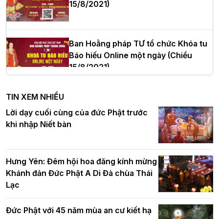
15/8/2021)
Thượng tọa Thích Tâm Chính được suy
cử tân Trưởng ban Trị sự GHPGVN tỉnh
Thanh Hóa nhiệm kỳ 2026 - 2031
Ban Hoằng pháp TƯ tổ chức Khóa tu
Báo hiếu Online một ngày (Chiều
15/8/2021)
Hà Nội: Tăng Ni Trường hạ Bồ Đề trang
nghiêm tác pháp Tiền an cư PL.2570 –
TIN XEM NHIỀU
DL.2026
Ban Hoằng pháp TƯ tổ chức Khóa tu
Lời dạy cuối cùng của đức Phật trước
Báo hiếu Online một ngày (Sáng
khi nhập Niết bàn
15/8/2021)
Thứ trưởng Bộ Dân tộc và Tôn giáo
chúc mừng Phật đản BTS GHPGVN TP.
Hưng Yên: Đêm hội hoa đăng kính mừng
Hà Nội
Khánh đản Đức Phật A Di Đà chùa Thái
Lạc
Tinh thần yêu nước của Phật giáo
Đức Phật với 45 năm mùa an cư kiết hạ
Hơn 5.000 người tham dự diễu hành,