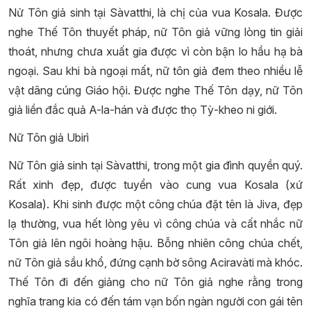
Nử Tôn giả sinh tại Sàvatthi, là chị của vua Kosala. Được
nghe Thế Tôn thuyết pháp, nữ Tôn giả vững lòng tin giải
thoát, nhưng chưa xuất gia được vì còn bận lo hầu hạ bà
ngoại. Sau khi bà ngoại mất, nữ tôn giả đem theo nhiều lễ
vật dâng cúng Giáo hội. Được nghe Thế Tôn dạy, nữ Tôn
giả liền đắc quả A-la-hán và được thọ Tỳ-kheo ni giới.
Nữ Tôn giả Ubirì
Nữ Tôn giả sinh tại Sàvatthi, trong một gia đình quyền quý.
Rất xinh đẹp, được tuyển vào cung vua Kosala (xứ
Kosala). Khi sinh được một công chúa đặt tên là Jiva, đẹp
lạ thường, vua hết lòng yêu vì công chúa và cất nhắc nữ
Tôn giả lên ngôi hoàng hậu. Bỗng nhiên công chúa chết,
nữ Tôn giả sầu khổ, đứng cạnh bờ sông Aciravàti mà khóc.
Thế Tôn đi đến giảng cho nữ Tôn giả nghe rằng trong
nghĩa trang kia có đến tám vạn bốn ngàn người con gái tên