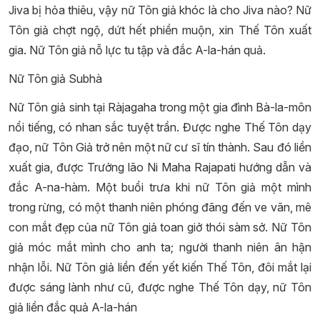
Jiva bị hỏa thiêu, vậy nữ Tôn giả khóc là cho Jiva nào? Nữ
Tôn giả chợt ngộ, dứt hết phiền muộn, xin Thế Tôn xuất
gia. Nữ Tôn giả nỗ lực tu tập và đắc A-la-hán quả.
Nữ Tôn giả Subhà
Nữ Tôn giả sinh tại Ràjagaha trong một gia đình Bà-la-môn
nổi tiếng, có nhan sắc tuyệt trần. Được nghe Thế Tôn dạy
đạo, nữ Tôn Giả trở nên một nữ cư sĩ tín thành. Sau đó liền
xuất gia, được Trưởng lão Ni Maha Rajapati hướng dẫn và
đắc A-na-hàm. Một buổi trưa khi nữ Tôn giả một mình
trong rừng, có một thanh niên phóng đãng đến ve vãn, mê
con mắt đẹp của nữ Tôn giả toan giở thói sàm sở. Nữ Tôn
giả móc mắt mình cho anh ta; người thanh niên ân hận
nhận lỗi. Nữ Tôn giả liền đến yết kiến Thế Tôn, đôi mắt lại
được sáng lành như cũ, được nghe Thế Tôn dạy, nữ Tôn
giả liền đắc quả A-la-hán