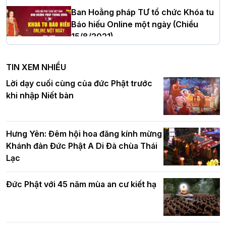
Thanh Hóa nhiệm kỳ 2026 - 2031
Ban Hoằng pháp TƯ tổ chức Khóa tu
Báo hiếu Online một ngày (Chiều
15/8/2021)
Hà Nội: Tăng Ni Trường hạ Bồ Đề trang
nghiêm tác pháp Tiền an cư PL.2570 –
TIN XEM NHIỀU
DL.2026
Ban Hoằng pháp TƯ tổ chức Khóa tu
Lời dạy cuối cùng của đức Phật trước
Báo hiếu Online một ngày (Sáng
khi nhập Niết bàn
15/8/2021)
Thứ trưởng Bộ Dân tộc và Tôn giáo
chúc mừng Phật đản BTS GHPGVN TP.
Hưng Yên: Đêm hội hoa đăng kính mừng
Hà Nội
Khánh đản Đức Phật A Di Đà chùa Thái
Lạc
Tinh thần yêu nước của Phật giáo
Đức Phật với 45 năm mùa an cư kiết hạ
Hơn 5.000 người tham dự diễu hành,
cung rước Xá lợi Đức Phật kính mừng
ngày Đức Phật đản sinh