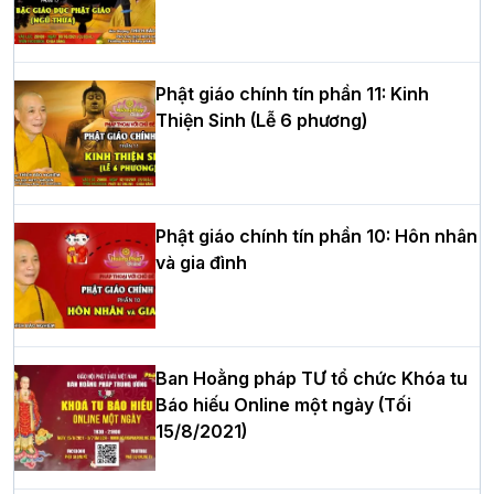
tư của Khóa sinh hoạt Phật pháp mùa
hè tại chùa Bằng
Phật giáo chính tín phần 11: Kinh
Thiện Sinh (Lễ 6 phương)
HT.Thích Thọ Lạc được suy cử làm tân
Trưởng BTS GHPGVN tỉnh Nghệ An
nhiệm kỳ 2026 – 2031
Phật giáo chính tín phần 10: Hôn nhân
và gia đình
Hòa thượng Thích Quảng Tùng tái đắc
cử Trưởng BTS GHPGVN thành phố Hải
Phòng nhiệm kỳ 2026 – 2031
Ban Hoằng pháp TƯ tổ chức Khóa tu
Báo hiếu Online một ngày (Tối
15/8/2021)
Thượng tọa Thích Tâm Chính được suy
cử tân Trưởng ban Trị sự GHPGVN tỉnh