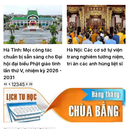
Hà Tĩnh: Mọi công tác
Hà Nội: Các cơ sở tự viện
chuẩn bị sẵn sàng cho Đại
trang nghiêm tưởng niệm,
hội đại biểu Phật giáo tỉnh
tri ân các anh hùng liệt sĩ
lần thứ V, nhiệm kỳ 2026 -
2031
1
2
3
4
5