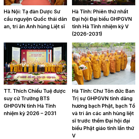
Hà Nội: Tạ đàn Dược Sư
Hà Tĩnh: Phiên thứ nhất
cầu nguyện Quốc thái dân
Đại hội Đại biểu GHPGVN
an, tri ân Anh hùng Liệt sĩ
tỉnh Hà Tĩnh nhiệm kỳ V
(2026-2031)
TT. Thích Chiếu Tuệ được
Hà Tĩnh: Chư Tôn đức Ban
suy cử Trưởng BTS
Trị sự GHPGVN tỉnh dâng
GHPGVN tỉnh Hà Tĩnh
hương bạch Phật, bạch Tổ
nhiệm kỳ 2026 – 2031
và tri ân các anh hùng liệt
sĩ trước thềm Đại hội đại
biểu Phật giáo tỉnh lần thứ
V