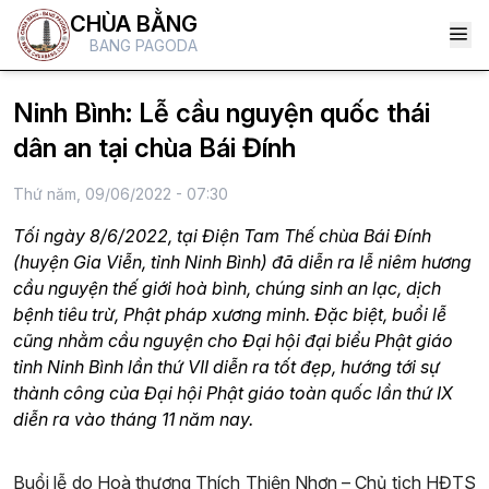
CHÙA BẰNG
BANG PAGODA
Ninh Bình: Lễ cầu nguyện quốc thái
dân an tại chùa Bái Đính
Thứ năm, 09/06/2022 - 07:30
Tối ngày 8/6/2022, tại Điện Tam Thế chùa Bái Đính
(huyện Gia Viễn, tỉnh Ninh Bình) đã diễn ra lễ niêm hương
cầu nguyện thế giới hoà bình, chúng sinh an lạc, dịch
bệnh tiêu trừ, Phật pháp xương minh. Đặc biệt, buổi lễ
cũng nhằm cầu nguyện cho Đại hội đại biểu Phật giáo
tỉnh Ninh Bình lần thứ VII diễn ra tốt đẹp, hướng tới sự
thành công của Đại hội Phật giáo toàn quốc lần thứ IX
diễn ra vào tháng 11 năm nay.
Buổi lễ do Hoà thượng Thích Thiện Nhơn – Chủ tịch HĐTS