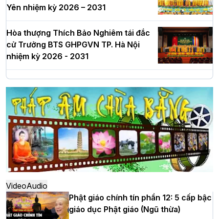
Yên nhiệm kỳ 2026 – 2031
Hòa thượng Thích Bảo Nghiêm tái đắc
cử Trưởng BTS GHPGVN TP. Hà Nội
nhiệm kỳ 2026 - 2031
Hà Nội: Long trọng lễ khởi công xây
dựng Trung tâm văn hóa Phật giáo Thủ
đô
Hà Nội: Ngày tu học cuối cùng khép lại
khóa sinh hoạt Phật pháp mùa hè lần
thứ XIV tại chùa Bằng
Video
Audio
Phật giáo chính tín phần 12: 5 cấp bậc
giáo dục Phật giáo (Ngũ thừa)
Học yêu thương trong ngày tu tập thứ