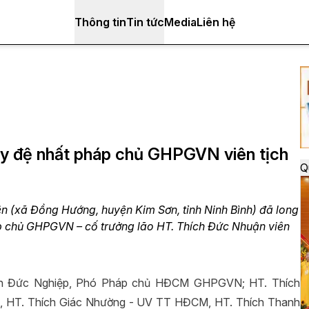
Thông tin
Tin tức
Media
Liên hệ
ày đệ nhất pháp chủ GHPGVN viên tịch
Q
ên (xã Đồng Hướng, huyện Kim Sơn, tỉnh Ninh Bình) đã long
p chủ GHPGVN – cố trưởng lão HT. Thích Đức Nhuận viên
ích Đức Nghiệp, Phó Pháp chủ HĐCM GHPGVN; HT. Thích
, HT. Thích Giác Nhường - UV TT HĐCM, HT. Thích Thanh