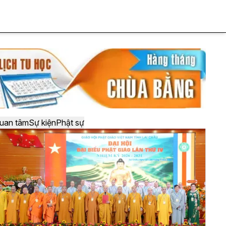
uan tâm
Sự kiện
Phật sự