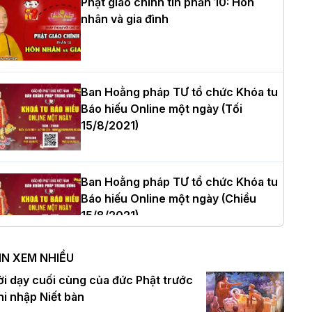
Phật giáo chính tín phần 10: Hôn
nhân và gia đình
òa thượng Thích Quảng Tùng tái đắc
ử Trưởng BTS GHPGVN thành phố Hải
hòng nhiệm kỳ 2026 – 2031
Ban Hoằng pháp TƯ tổ chức Khóa tu
Báo hiếu Online một ngày (Tối
15/8/2021)
hượng tọa Thích Tâm Chính được suy
ử tân Trưởng ban Trị sự GHPGVN tỉnh
hanh Hóa nhiệm kỳ 2026 - 2031
Ban Hoằng pháp TƯ tổ chức Khóa tu
Báo hiếu Online một ngày (Chiều
15/8/2021)
à Nội: Tăng Ni Trường hạ Bồ Đề trang
ghiêm tác pháp Tiền an cư PL.2570 –
IN XEM NHIỀU
L.2026
Ban Hoằng pháp TƯ tổ chức Khóa tu
ời dạy cuối cùng của đức Phật trước
Báo hiếu Online một ngày (Sáng
hi nhập Niết bàn
15/8/2021)