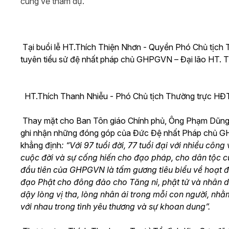
cùng về tham dự.
Tại buổi lễ HT.Thích Thiện Nhơn - Quyền Phó Chủ tị
tuyên tiểu sử đệ nhất pháp chủ GHPGVN – Đại lão HT. 
HT.Thích Thanh Nhiễu - Phó Chủ tịch Thường trực H
Thay mặt cho Ban Tôn giáo Chính phủ, Ông Phạm Dũng -
ghi nhận những đóng góp của Đức Đệ nhất Pháp chủ 
khẳng định
: “Với 97 tuổi đời, 77 tuổi đại với nhiều côn
cuộc đời và sự cống hiến cho đạo pháp, cho dân tộc 
đầu tiên của GHPGVN là tấm gương tiêu biểu về hoạt 
đạo Phật cho đông đảo cho Tăng ni, phật tử và nhân dâ
dậy lòng vị tha, lòng nhân ái trong mỗi con người, nh
với nhau trong tình yêu thương và sự khoan dung”.