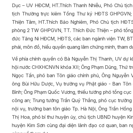
Dục – UV HĐCM, HT.Thích Thanh Nhiễu, Phó Chủ tịch
tịch Thường trực kiêm Tổng Thư ký HĐTS GHPGVN; HT
Thiện Tâm, HT.Thích Bảo Nghiêm, Phó Chủ tịch HĐTS,
phòng 2 TW GHPGVN, TT. Thích Đức Thiện – phó tổng
đức Tăng Ni HĐCM, HĐTS, các ban ngành viện TW, BTS 
phái, môn đồ, hiếu quyến quang lâm chứng minh, tham d
Về phía chính quyền có Bà Nguyễn Thị Thanh, UV dự khu
hội nước CHXHCNVN khóa XII; Ông Phạm Dũng, Thứ trư
Ngọc Tấn, phó ban Tôn giáo chính phủ, Ông Nguyễn
ông Bùi Hữu Dược, Vụ trưởng vụ Phật giáo - Ban Tôn g
Bình; Ông Phạm Quốc Vương, thiếu tướng phó tổng cục tr
công an; Trung tướng Trần Quý Thắng, phó cục trưởng
nội vụ, trưởng ban tôn giáo Tp. Hà Nội, Ông Trần Hồng
Thị Hoa, phó bí thư huyện ủy, chủ tịch UBND huyện Ki
huyện Kim Sơn cùng đại diện lãnh đạo cơ quan, ban 