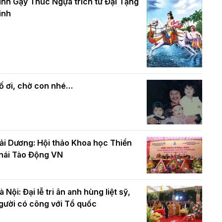
và bình đẳng trong Phật giáo
inh Gậy Thúc Ngựa trích từ Đại Tạng
ính mừng Đại lễ Phật đản PL.2570 –
inh
L.2026
ác cơ quan, ban, ngành Thành phố
Phật giáo chính tín Phần 7: Luật nhân
húc mừng BTS GHPGVN TP. Hà Nội
quả
hân mùa Phật đản PL.2570
ố ơi, chờ con nhé…
ải Dương: Hội thảo Khoa học Thiền
hái Tào Động VN
à Nội: Đại lễ tri ân anh hùng liệt sỹ,
gười có công với Tổ quốc