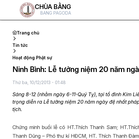
CHÙA BẰNG
BANG PAGODA
Trang chủ
Tin tức
Hoạt động Phật sự
Ninh Bình: Lễ tưởng niệm 20 năm ng
Thứ ba, 10/12/2013 - 01:48
Sáng 8-12 (nhằm ngày 6-11-Quý Tỵ), tại tổ đình Kim Li
trọng diễn ra Lễ tưởng niệm 20 năm ngày đệ nhất phá
tịch.
Chứng minh buổi lễ có HT.Thích Thanh Sam; HT.Th
Thanh Dũng – Phó thư kí HĐCM, HT. Thích Thanh Đàm