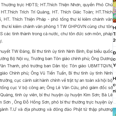
 Thường trực HĐTS; HT.Thích Thiện Nhơn, quyền Phó Chủ
.Thích Trích Trí Quảng, HT. Thích Giác Toàn; HT.Thích
 HT. Thích Thiện Pháp - phó tổng thư kí kiêm chánh văn
 thư kí kiêm chánh văn phòng 1 TW GHPGVN cùng chư tôn
H
các tỉnh thành trong cả nước, chư tôn đức sơn môn, pháp
T
2
ự.
yết TW Đảng, Bí thư tỉnh ủy tỉnh Ninh Bình, Đại biểu quốc
Đ
ởng Bộ Nội vụ, Trưởng ban Tôn giáo chính phủ; Ông Dương
c
Y
 Văn Thanh, phó trưởng ban Dân tộc Tôn giáo UBMTTQVN,
iáo Chính phủ; Ông Vũ Tiến Tuấn, Bí thư tỉnh ủy tỉnh Ninh
H
ưởng, cục cảnh sát hành chính về trật tự an toàn xã hội bộ
c
 tổng cục V bộ công an; Ông Lê Văn Cửu, phó giám đốc sở
n
 Quảng, tỉnh ủy viên, bí thư huyện ủy huyện Kim Sơn; Bà Lê
m Sơn , Ông Đỗ Hồng Sơn, phó bí thư thường trực huyện ủy
H
ngành T.Ư và địa phương và đông đảo Phật tử thập phương
d