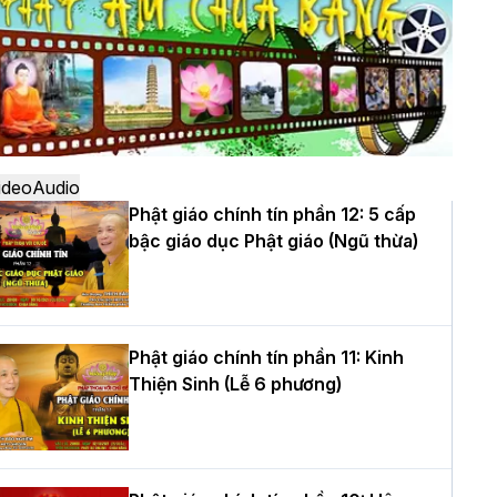
ô
à Nội: Ngày tu học cuối cùng khép lại
hóa sinh hoạt Phật pháp mùa hè lần
hứ XIV tại chùa Bằng
ideo
Audio
Phật giáo chính tín phần 12: 5 cấp
bậc giáo dục Phật giáo (Ngũ thừa)
ọc yêu thương trong ngày tu tập thứ
ư của Khóa sinh hoạt Phật pháp mùa
è tại chùa Bằng
Phật giáo chính tín phần 11: Kinh
Thiện Sinh (Lễ 6 phương)
T.Thích Thọ Lạc được suy cử làm tân
rưởng BTS GHPGVN tỉnh Nghệ An
hiệm kỳ 2026 – 2031