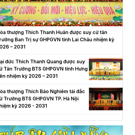
òa thượng Thích Thanh Huân được suy cử tân
rưởng Ban Trị sự GHPGVN tỉnh Lai Châu nhiệm kỳ
026 – 2031
ại đức Thích Thanh Quang được suy
ử Tân Trưởng BTS GHPGVN tỉnh Hưng
ên nhiệm kỳ 2026 – 2031
òa thượng Thích Bảo Nghiêm tái đắc
ử Trưởng BTS GHPGVN TP. Hà Nội
hiệm kỳ 2026 - 2031
à Nội: Long trọng lễ khởi công xây
ựng Trung tâm văn hóa Phật giáo Thủ