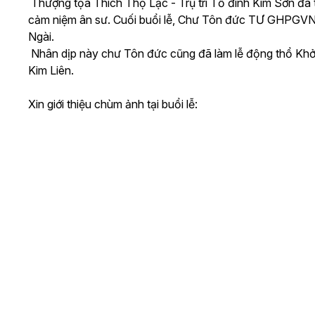
Thượng tọa Thích Thọ Lạc - Trụ trì Tổ đình Kim Sơn đã 
cảm niệm ân sư. Cuối buổi lễ, Chư Tôn đức TƯ GHPGVN 
Ngài.
Nhân dịp này chư Tôn đức cũng đã làm lễ động thổ Khởi
Kim Liên.
Xin giới thiệu chùm ảnh tại buổi lễ: