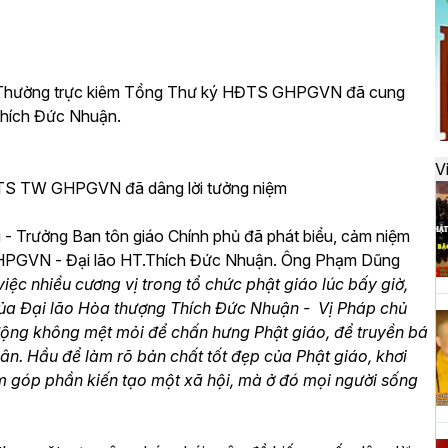
đ
ch Thường trực kiêm Tổng Thư ký HĐTS GHPGVN đã cung
H
Thích Đức Nhuận.
k
t
V
ĐTS TW GHPGVN đã dâng lời tưởng niệm
H
 Trưởng Ban tôn giáo Chính phủ đã phát biểu, cảm niệm
t
GHPGVN - Đại lão HT.Thích Đức Nhuận. Ông Phạm Dũng
h
g việc nhiều cương vị trong tổ chức phật giáo lúc bấy giờ,
của Đại lão Hòa thượng Thích Đức Nhuận - Vị Pháp chủ
động không mệt mỏi để chấn hưng Phật giáo, để truyền bá
n. Hầu để làm rõ bản chất tốt đẹp của Phật giáo, khơi
H
ằm góp phần kiến tạo một xã hội, mà ở đó mọi người sống
T
n