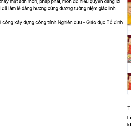
thay mặt sơn môn, pháp phái, môn đồ hiếu quyến dâng lời
đã làm lễ dâng hương cúng dường tưởng niệm giác linh
H
 công xây dựng công trình Nghiên cứu - Giáo dục Tổ đình
c
P
T
c
T
H
n
T
D
L
k