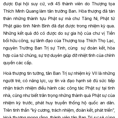
được Đại hội suy cử, với 45 thành viên do Thượng tọa
Thích Minh Quang làm tân trưởng Ban. Hòa thượng đã tán
thán những thành tựu Phật sự mà chư Tăng Ni, Phật tử
Phật giáo tỉnh Ninh Bình đã đạt được trong nhiệm kỳ qua.
Những kết quả đó có được do sự gia hộ của chư vị Tiền
bối hữu công, sự lãnh đạo của Thượng toạ Thích Thọ Lạc,
nguyên Trưởng Ban Trị sự Tinh, cùng sự đoàn kết, hòa
hợp của tứ chúng, sự trợ duyên giúp đỡ nhiệt tình của chính
quyền các cấp.
Hoà thượng tin tưởng, tân Ban Trị sự nhiệm kỳ VII là những
người trẻ, có năng lực, uy tín và đạo hạnh sẽ đủ sức tiếp
nhận trách nhiệm điều hành các công tác Phật sự tại tỉnh
nhà, cũng như biết trân trọng những thành quả Phật sự của
nhiệm kỳ trước, phát huy truyền thống hộ quốc an dân.
Trên tinh thần “kỷ cương, trách nhiệm, đoàn kết, phát triển”,
Hoà thượng mong rằng, thành viên tân Ban Trị sự sẽ cùng