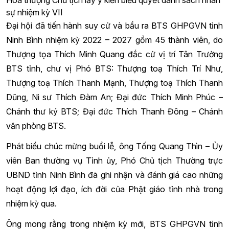
Hoà thượng Chủ tịch lấy ý kiến biểu quyết danh sách nhân
sự nhiệm kỳ VII
Đại hội đã tiến hành suy cử và bầu ra BTS GHPGVN tỉnh
Ninh Bình nhiệm kỳ 2022 – 2027 gồm 45 thành viên, do
Thượng tọa Thích Minh Quang đắc cử vị trí Tân Trưởng
BTS tỉnh, chư vị Phó BTS: Thượng toạ Thích Trí Như,
Thượng toạ Thích Thanh Mạnh, Thượng toạ Thích Thanh
Dũng, Ni sư Thích Đàm An; Đại đức Thích Minh Phúc –
Chánh thư ký BTS; Đại đức Thích Thanh Đông – Chánh
văn phòng BTS.
Phát biểu chúc mừng buổi lễ, ông Tống Quang Thìn – Ủy
viên Ban thường vụ Tỉnh ủy, Phó Chủ tịch Thường trực
UBND tỉnh Ninh Bình đã ghi nhận và đánh giá cao những
hoạt động lợi đạo, ích đời của Phật giáo tỉnh nhà trong
nhiệm kỳ qua.
Ông mong rằng trong nhiệm kỳ mới, BTS GHPGVN tỉnh