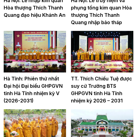
Hà Nội: Lễ nhập kim quan
Hà Nội: Lễ truy niệm và
Hòa thượng Thích Thanh
phụng tống kim quan Hòa
Quang đạo hiệu Khánh An
thượng Thích Thanh
Quang nhập bảo tháp
Hà Tĩnh: Phiên thứ nhất
TT. Thích Chiếu Tuệ được
Đại hội Đại biểu GHPGVN
suy cử Trưởng BTS
tỉnh Hà Tĩnh nhiệm kỳ V
GHPGVN tỉnh Hà Tĩnh
(2026-2031)
nhiệm kỳ 2026 – 2031