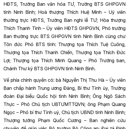
HĐTS, Trưởng Ban văn hóa TƯ, Trưởng BTS GHPGVN
tỉnh Ninh Bình; Hoà thượng Thích Huệ Minh – Uỷ viên
thường trực HĐTS, Trưởng Ban nghi lễ TƯ; Hòa thượng
Thích Thanh Tình – Ủy viên HĐTS GHPGVN, Phó trưởng
Ban thường trực BTS GHPGVN tỉnh Ninh Bình cùng chư
Tôn đức Phó BTS tỉnh: Thượng tọa Thích Tuệ Cuông,
Thượng tọa Thích Thanh Chiến, Thượng tọa Thích Đức
Lợi; Thượng tọa Thích Minh Quang – Phó Trưởng ban,
Chánh Thư ký BTS GHPGVN tỉnh Ninh Bình.
Về phía chính quyền có: bà Nguyễn Thị Thu Hà – Ủy viên
Ban chấp hành Trung ương Đảng, Bí thư Tỉnh ủy, Trưởng
đoàn Đại biểu Quốc hội tỉnh Ninh Bình; Ông Ngô Sách
Thực – Phó Chủ tịch UBTƯMTTQVN; ông Phạm Quang
Ngọc – Phó bí thư Tỉnh uỷ, Chủ tịch UBND tỉnh Ninh Bình;
Thượng tướng Phạm Quốc Cương – Ban nghiên cứu
chuyên đề giúp việc Bộ trưởng Bộ Công an; Đại tá Đinh