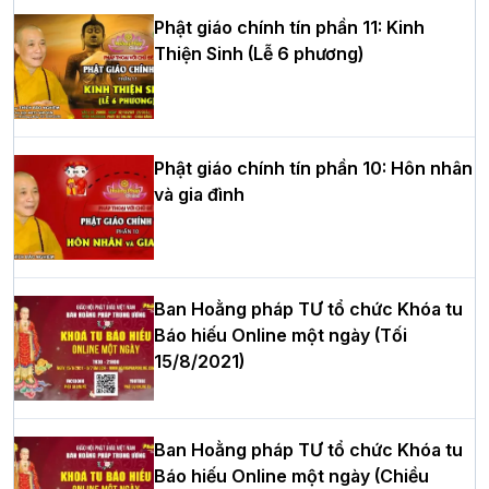
Phật giáo chính tín phần 11: Kinh
Thiện Sinh (Lễ 6 phương)
HT.Thích Thọ Lạc được suy cử làm tân
Trưởng BTS GHPGVN tỉnh Nghệ An
nhiệm kỳ 2026 – 2031
Phật giáo chính tín phần 10: Hôn nhân
và gia đình
Hòa thượng Thích Quảng Tùng tái đắc
cử Trưởng BTS GHPGVN thành phố Hải
Phòng nhiệm kỳ 2026 – 2031
Ban Hoằng pháp TƯ tổ chức Khóa tu
Báo hiếu Online một ngày (Tối
15/8/2021)
Thượng tọa Thích Tâm Chính được suy
cử tân Trưởng ban Trị sự GHPGVN tỉnh
Thanh Hóa nhiệm kỳ 2026 - 2031
Ban Hoằng pháp TƯ tổ chức Khóa tu
Báo hiếu Online một ngày (Chiều