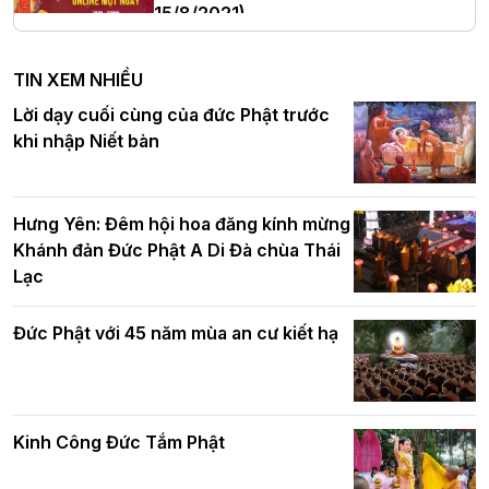
15/8/2021)
Hà Nội: Tăng Ni Trường hạ Bồ Đề trang
nghiêm tác pháp Tiền an cư PL.2570 –
TIN XEM NHIỀU
DL.2026
Ban Hoằng pháp TƯ tổ chức Khóa tu
Lời dạy cuối cùng của đức Phật trước
Báo hiếu Online một ngày (Sáng
khi nhập Niết bàn
15/8/2021)
Thứ trưởng Bộ Dân tộc và Tôn giáo
chúc mừng Phật đản BTS GHPGVN TP.
Hưng Yên: Đêm hội hoa đăng kính mừng
Hà Nội
Khánh đản Đức Phật A Di Đà chùa Thái
Lạc
Tinh thần yêu nước của Phật giáo
Đức Phật với 45 năm mùa an cư kiết hạ
Hơn 5.000 người tham dự diễu hành,
cung rước Xá lợi Đức Phật kính mừng
ngày Đức Phật đản sinh
Kinh Công Đức Tắm Phật
Phật giáo chính tín Phần 9: Giải thích
về "Lục Tức Phật"
Đại lễ Phật đản PL.2570 tại Hà Nội: Lan