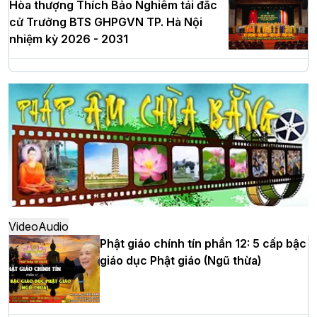
Hòa thượng Thích Bảo Nghiêm tái đắc
cử Trưởng BTS GHPGVN TP. Hà Nội
nhiệm kỳ 2026 - 2031
Hà Nội: Long trọng lễ khởi công xây
dựng Trung tâm văn hóa Phật giáo Thủ
đô
Hà Nội: Ngày tu học cuối cùng khép lại
khóa sinh hoạt Phật pháp mùa hè lần
thứ XIV tại chùa Bằng
Video
Audio
Phật giáo chính tín phần 12: 5 cấp bậc
giáo dục Phật giáo (Ngũ thừa)
Học yêu thương trong ngày tu tập thứ
tư của Khóa sinh hoạt Phật pháp mùa
hè tại chùa Bằng