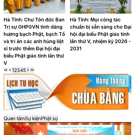
Hà Tĩnh: Chư Tôn đức Ban
Hà Tĩnh: Mọi công tác
Trị sự GHPGVN tỉnh dâng
chuẩn bị sẵn sàng cho Đại
hương bạch Phật, bạch Tổ
hội đại biểu Phật giáo tỉnh
và tri ân các anh hùng liệt
lần thứ V, nhiệm kỳ 2026 -
sĩ trước thềm Đại hội đại
2031
biểu Phật giáo tỉnh lần thứ
V
1
2
3
4
5
Quan tâm
Sự kiện
Phật sự