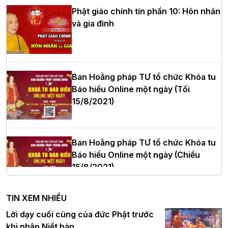
Phật giáo chính tín phần 10: Hôn nhân
và gia đình
Hòa thượng Thích Quảng Tùng tái đắc
cử Trưởng BTS GHPGVN thành phố Hải
Phòng nhiệm kỳ 2026 – 2031
Ban Hoằng pháp TƯ tổ chức Khóa tu
Báo hiếu Online một ngày (Tối
15/8/2021)
Thượng tọa Thích Tâm Chính được suy
cử tân Trưởng ban Trị sự GHPGVN tỉnh
Thanh Hóa nhiệm kỳ 2026 - 2031
Ban Hoằng pháp TƯ tổ chức Khóa tu
Báo hiếu Online một ngày (Chiều
15/8/2021)
Hà Nội: Tăng Ni Trường hạ Bồ Đề trang
nghiêm tác pháp Tiền an cư PL.2570 –
TIN XEM NHIỀU
DL.2026
Ban Hoằng pháp TƯ tổ chức Khóa tu
Lời dạy cuối cùng của đức Phật trước
Báo hiếu Online một ngày (Sáng
khi nhập Niết bàn