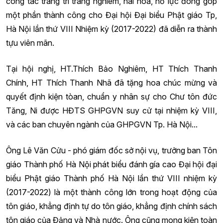
công tác trang trí trang nghiêm, hài hòa, nỗ lực đóng góp
một phần thành công cho Đại hội Đại biểu Phật giáo Tp,
Hà Nội lần thứ VIII Nhiệm kỳ (2017-2022) đã diễn ra thành
tựu viên mãn.
Tại hội nghị, HT.Thích Bảo Nghiêm, HT Thích Thanh
Chính, HT Thích Thanh Nhã đã tặng hoa chúc mừng và
quyết định kiện tòan, chuẩn y nhân sự cho Chư tôn đức
Tăng, Ni được HĐTS GHPGVN suy cử tại nhiệm kỳ VIII,
và các ban chuyên ngành của GHPGVN Tp. Hà Nội...
Ông Lê Văn Cửu - phó giám đốc sở nội vụ, trưởng ban Tôn
giáo Thành phố Hà Nội phát biểu đánh gía cao Đại hội đại
biểu Phật giáo Thành phố Hà Nội lần thứ VIII nhiệm kỳ
(2017-2022) là một thành công lớn trong hoạt động của
tôn giáo, khẳng định tự do tôn giáo, khẳng định chính sách
tôn giáo của Đảng và Nhà nước. Ông cũng mong kiện toàn