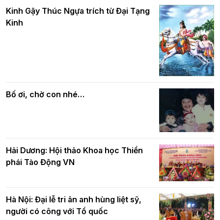
Hà Nội: Gần 40 xe hoa rực rỡ diễu hành
và bình đẳng trong Phật giáo
Kinh Gậy Thúc Ngựa trích từ Đại Tạng
kính mừng Đại lễ Phật đản PL.2570 –
Kinh
DL.2026
Các cơ quan, ban, ngành Thành phố
Phật giáo chính tín Phần 7: Luật nhân
chúc mừng BTS GHPGVN TP. Hà Nội
quả
nhân mùa Phật đản PL.2570
Bố ơi, chờ con nhé…
Hải Dương: Hội thảo Khoa học Thiền
phái Tào Động VN
Hà Nội: Đại lễ tri ân anh hùng liệt sỹ,
người có công với Tổ quốc