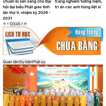
chuẩn bị sẵn sàng cho Đại
trang nghiêm tưởng niệm,
hội đại biểu Phật giáo tỉnh
tri ân các anh hùng liệt sĩ
lần thứ V, nhiệm kỳ 2026 -
2031
1
2
3
4
5
Quan tâm
Sự kiện
Phật sự