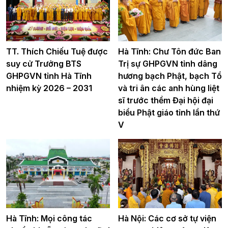
TT. Thích Chiếu Tuệ được
Hà Tĩnh: Chư Tôn đức Ban
suy cử Trưởng BTS
Trị sự GHPGVN tỉnh dâng
GHPGVN tỉnh Hà Tĩnh
hương bạch Phật, bạch Tổ
nhiệm kỳ 2026 – 2031
và tri ân các anh hùng liệt
sĩ trước thềm Đại hội đại
biểu Phật giáo tỉnh lần thứ
V
Hà Tĩnh: Mọi công tác
Hà Nội: Các cơ sở tự viện