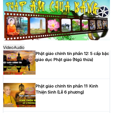
đô
Hà Nội: Ngày tu học cuối cùng khép lại
khóa sinh hoạt Phật pháp mùa hè lần
thứ XIV tại chùa Bằng
Video
Audio
Phật giáo chính tín phần 12: 5 cấp bậc
giáo dục Phật giáo (Ngũ thừa)
Học yêu thương trong ngày tu tập thứ
tư của Khóa sinh hoạt Phật pháp mùa
hè tại chùa Bằng
Phật giáo chính tín phần 11: Kinh
Thiện Sinh (Lễ 6 phương)
HT.Thích Thọ Lạc được suy cử làm tân
Trưởng BTS GHPGVN tỉnh Nghệ An
nhiệm kỳ 2026 – 2031