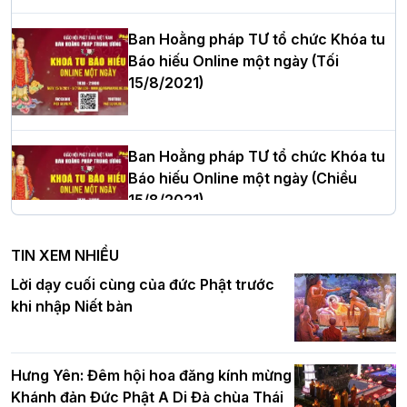
Phòng nhiệm kỳ 2026 – 2031
Ban Hoằng pháp TƯ tổ chức Khóa tu
Báo hiếu Online một ngày (Tối
15/8/2021)
Thượng tọa Thích Tâm Chính được suy
cử tân Trưởng ban Trị sự GHPGVN tỉnh
Thanh Hóa nhiệm kỳ 2026 - 2031
Ban Hoằng pháp TƯ tổ chức Khóa tu
Báo hiếu Online một ngày (Chiều
15/8/2021)
Hà Nội: Tăng Ni Trường hạ Bồ Đề trang
nghiêm tác pháp Tiền an cư PL.2570 –
TIN XEM NHIỀU
DL.2026
Ban Hoằng pháp TƯ tổ chức Khóa tu
Lời dạy cuối cùng của đức Phật trước
Báo hiếu Online một ngày (Sáng
khi nhập Niết bàn
15/8/2021)
Thứ trưởng Bộ Dân tộc và Tôn giáo
chúc mừng Phật đản BTS GHPGVN TP.
Hưng Yên: Đêm hội hoa đăng kính mừng
Hà Nội
Khánh đản Đức Phật A Di Đà chùa Thái