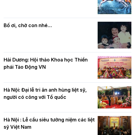
Các cơ quan, ban, ngành Thành phố
Phật giáo chính tín Phần 7: Luật nhân
chúc mừng BTS GHPGVN TP. Hà Nội
quả
nhân mùa Phật đản PL.2570
Bố ơi, chờ con nhé…
Hải Dương: Hội thảo Khoa học Thiền
phái Tào Động VN
Hà Nội: Đại lễ tri ân anh hùng liệt sỹ,
người có công với Tổ quốc
Hà Nội : Lễ cầu siêu tưởng niệm các liệt
sỹ Việt Nam