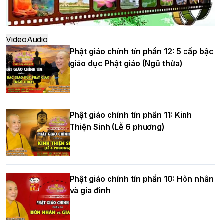
Hà Nội: Ngày tu học cuối cùng khép lại
khóa sinh hoạt Phật pháp mùa hè lần
thứ XIV tại chùa Bằng
Video
Audio
Phật giáo chính tín phần 12: 5 cấp bậc
giáo dục Phật giáo (Ngũ thừa)
Học yêu thương trong ngày tu tập thứ
tư của Khóa sinh hoạt Phật pháp mùa
hè tại chùa Bằng
Phật giáo chính tín phần 11: Kinh
Thiện Sinh (Lễ 6 phương)
HT.Thích Thọ Lạc được suy cử làm tân
Trưởng BTS GHPGVN tỉnh Nghệ An
nhiệm kỳ 2026 – 2031
Phật giáo chính tín phần 10: Hôn nhân
và gia đình
Hòa thượng Thích Quảng Tùng tái đắc
cử Trưởng BTS GHPGVN thành phố Hải