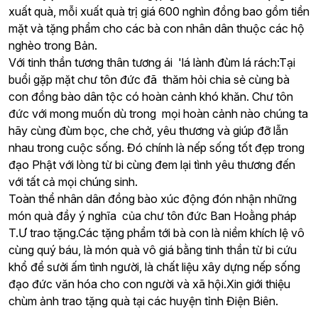
xuất quà, mỗi xuất quà trị giá 600 nghìn đồng bao gồm tiền
mặt và tặng phẩm cho các bà con nhân dân thuộc các hộ
nghèo trong Bản.
Với tinh thần tương thân tương ái 'lá lành đùm lá rách:Tại
buổi gặp mặt chư tôn đức đã thăm hỏi chia sẻ cùng bà
con đồng bào dân tộc có hoàn cảnh khó khăn. Chư tôn
đức với mong muốn dù trong mọi hoàn cảnh nào chúng ta
hãy cùng đùm bọc, che chở, yêu thương và giúp đỡ lẫn
nhau trong cuộc sống. Đó chính là nếp sống tốt đẹp trong
đạo Phật với lòng từ bi cùng đem lại tình yêu thương đến
với tất cả mọi chúng sinh.
Toàn thể nhân dân đồng bào xúc động đón nhận những
món quà đầy ý nghĩa của chư tôn đức Ban Hoằng pháp
T.Ư trao tặng.Các tặng phẩm tới bà con là niềm khích lệ vô
cùng quý báu, là món quà vô giá bằng tinh thần từ bi cứu
khổ để sưởi ấm tình người, là chất liệu xây dựng nếp sống
đạo đức văn hóa cho con người và xã hội.
Xin giới thiệu
chùm ảnh trao tặng quà tại các huyện tỉnh Điện Biên.