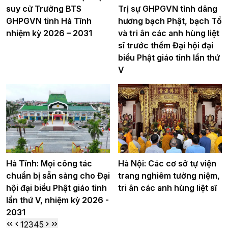
suy cử Trưởng BTS
Trị sự GHPGVN tỉnh dâng
GHPGVN tỉnh Hà Tĩnh
hương bạch Phật, bạch Tổ
nhiệm kỳ 2026 – 2031
và tri ân các anh hùng liệt
sĩ trước thềm Đại hội đại
biểu Phật giáo tỉnh lần thứ
V
Hà Tĩnh: Mọi công tác
Hà Nội: Các cơ sở tự viện
chuẩn bị sẵn sàng cho Đại
trang nghiêm tưởng niệm,
hội đại biểu Phật giáo tỉnh
tri ân các anh hùng liệt sĩ
lần thứ V, nhiệm kỳ 2026 -
2031
1
2
3
4
5