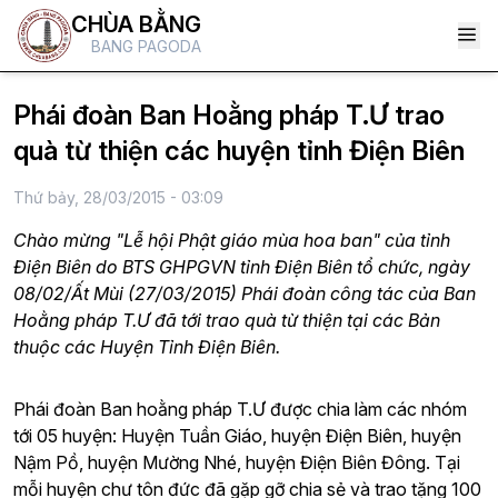
CHÙA BẰNG
BANG PAGODA
Phái đoàn Ban Hoằng pháp T.Ư trao
quà từ thiện các huyện tỉnh Điện Biên
Thứ bảy, 28/03/2015 - 03:09
Chào mừng "Lễ hội Phật giáo mùa hoa ban" của tỉnh
Điện Biên do BTS GHPGVN tỉnh Điện Biên tổ chức, ngày
08/02/Ất Mùi (27/03/2015) Phái đoàn công tác của Ban
Hoằng pháp T.Ư đã tới trao quà từ thiện tại các Bản
thuộc các Huyện Tỉnh Điện Biên.
Phái đoàn Ban hoằng pháp T.Ư được chia làm các nhóm
tới 05 huyện: Huyện Tuần Giáo, huyện Điện Biên, huyện
Nậm Pồ, huyện Mường Nhé, huyện Điện Biên Đông. Tại
mỗi huyện chư tôn đức đã gặp gỡ chia sẻ và trao tặng 100