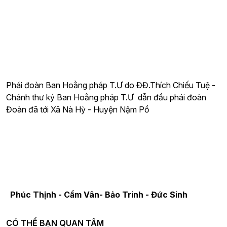
Phái đoàn Ban Hoằng pháp T.Ư do ĐĐ.Thích Chiếu Tuệ -
Chánh thư ký Ban Hoằng pháp T.Ư dẫn đầu phái đoàn
Đoàn đã tới Xã Nà Hỳ - Huyện Nậm Pồ
Phúc Thịnh - Cẩm Vân- Bảo Trinh - Đức Sinh
CÓ THỂ BẠN QUAN TÂM