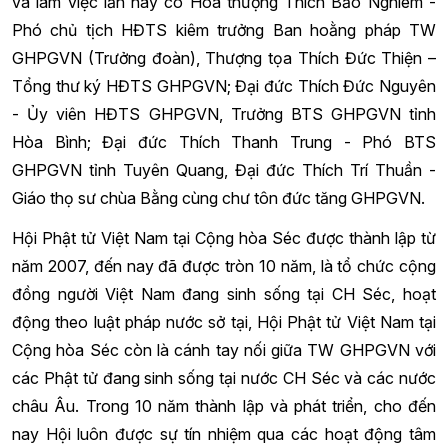
và làm việc lần này có Hòa thượng Thích Bảo Nghiêm -
Phó chủ tịch HĐTS kiêm trưởng Ban hoằng pháp TW
GHPGVN (Trưởng đoàn), Thượng tọa Thích Đức Thiện –
Tổng thư ký HĐTS GHPGVN; Đại đức Thích Đức Nguyên
- Ủy viên HĐTS GHPGVN, Trưởng BTS GHPGVN tỉnh
Hòa Bình; Đại đức Thích Thanh Trung - Phó BTS
GHPGVN tỉnh Tuyên Quang, Đại đức Thích Trí Thuần -
Giáo thọ sư chùa Bằng cùng chư tôn đức tăng GHPGVN.
Hội Phật tử Việt Nam tại Cộng hòa Séc được thành lập từ
năm 2007, đến nay đã được tròn 10 năm, là tổ chức cộng
đồng người Việt Nam đang sinh sống tại CH Séc, hoạt
động theo luật pháp nước sở tại, Hội Phật tử Việt Nam tại
Cộng hòa Séc còn là cánh tay nối giữa TW GHPGVN với
các Phật tử đang sinh sống tại nước CH Séc và các nước
châu Âu. Trong 10 năm thành lập và phát triển, cho đến
nay Hội luôn được sự tín nhiệm qua các hoạt động tâm