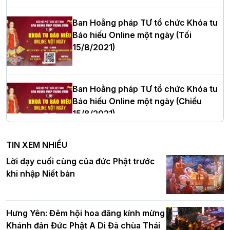
Phòng nhiệm kỳ 2026 – 2031
Ban Hoằng pháp TƯ tổ chức Khóa tu
Báo hiếu Online một ngày (Tối
15/8/2021)
Thượng tọa Thích Tâm Chính được suy
cử tân Trưởng ban Trị sự GHPGVN tỉnh
Thanh Hóa nhiệm kỳ 2026 - 2031
Ban Hoằng pháp TƯ tổ chức Khóa tu
Báo hiếu Online một ngày (Chiều
15/8/2021)
Hà Nội: Tăng Ni Trường hạ Bồ Đề trang
nghiêm tác pháp Tiền an cư PL.2570 –
TIN XEM NHIỀU
DL.2026
Ban Hoằng pháp TƯ tổ chức Khóa tu
Lời dạy cuối cùng của đức Phật trước
Báo hiếu Online một ngày (Sáng
khi nhập Niết bàn
15/8/2021)
Thứ trưởng Bộ Dân tộc và Tôn giáo
chúc mừng Phật đản BTS GHPGVN TP.
Hưng Yên: Đêm hội hoa đăng kính mừng
Hà Nội
Khánh đản Đức Phật A Di Đà chùa Thái