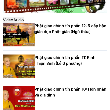
Hà Nội: Ngày tu học cuối cùng khép lại
khóa sinh hoạt Phật pháp mùa hè lần
thứ XIV tại chùa Bằng
Video
Audio
Phật giáo chính tín phần 12: 5 cấp bậc
giáo dục Phật giáo (Ngũ thừa)
Học yêu thương trong ngày tu tập thứ
tư của Khóa sinh hoạt Phật pháp mùa
hè tại chùa Bằng
Phật giáo chính tín phần 11: Kinh
Thiện Sinh (Lễ 6 phương)
HT.Thích Thọ Lạc được suy cử làm tân
Trưởng BTS GHPGVN tỉnh Nghệ An
nhiệm kỳ 2026 – 2031
Phật giáo chính tín phần 10: Hôn nhân
và gia đình
Hòa thượng Thích Quảng Tùng tái đắc
cử Trưởng BTS GHPGVN thành phố Hải