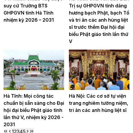
suy cử Trưởng BTS
Trị sự GHPGVN tỉnh dâng
GHPGVN tỉnh Hà Tĩnh
hương bạch Phật, bạch Tổ
nhiệm kỳ 2026 – 2031
và tri ân các anh hùng liệt
sĩ trước thềm Đại hội đại
biểu Phật giáo tỉnh lần thứ
V
Hà Tĩnh: Mọi công tác
Hà Nội: Các cơ sở tự viện
chuẩn bị sẵn sàng cho Đại
trang nghiêm tưởng niệm,
hội đại biểu Phật giáo tỉnh
tri ân các anh hùng liệt sĩ
lần thứ V, nhiệm kỳ 2026 -
2031
1
2
3
4
5