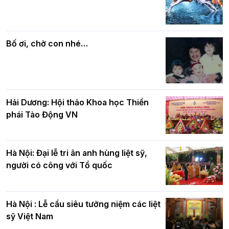
Các cơ quan, ban, ngành Thành phố
Phật giáo chính tín Phần 7: Luật nhân
chúc mừng BTS GHPGVN TP. Hà Nội
quả
nhân mùa Phật đản PL.2570
Bố ơi, chờ con nhé…
Hải Dương: Hội thảo Khoa học Thiền
phái Tào Động VN
Hà Nội: Đại lễ tri ân anh hùng liệt sỹ,
người có công với Tổ quốc
Hà Nội : Lễ cầu siêu tưởng niệm các liệt
sỹ Việt Nam