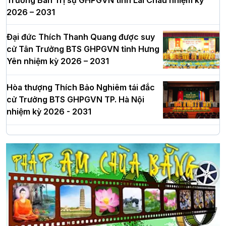
2026 – 2031
Đại đức Thích Thanh Quang được suy
cử Tân Trưởng BTS GHPGVN tỉnh Hưng
Yên nhiệm kỳ 2026 – 2031
Hòa thượng Thích Bảo Nghiêm tái đắc
cử Trưởng BTS GHPGVN TP. Hà Nội
nhiệm kỳ 2026 - 2031
Hà Nội: Long trọng lễ khởi công xây
dựng Trung tâm văn hóa Phật giáo Thủ
đô
Hà Nội: Ngày tu học cuối cùng khép lại
khóa sinh hoạt Phật pháp mùa hè lần