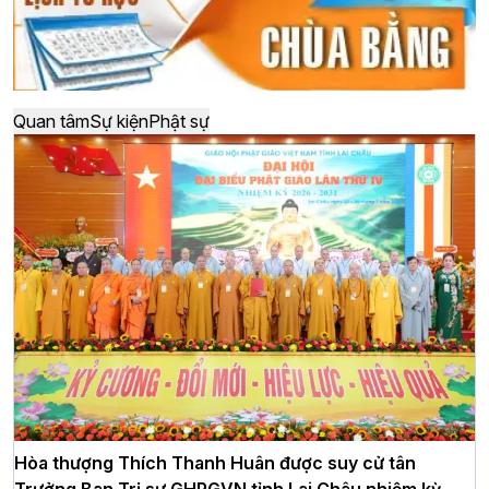
Quan tâm
Sự kiện
Phật sự
Hòa thượng Thích Thanh Huân được suy cử tân
Trưởng Ban Trị sự GHPGVN tỉnh Lai Châu nhiệm kỳ