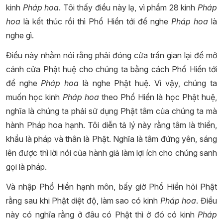
kinh
Pháp hoa
. Tôi thấy điều này lạ, vì phẩm 28 kinh
Pháp
hoa
là kết thúc rồi thì Phổ Hiền tới để nghe
Pháp hoa
là
nghe gì.
Điều này nhằm nói rằng phải đóng cửa trần gian lại để mở
cánh cửa Phật huệ cho chúng ta bằng cách Phổ Hiền tới
để nghe
Pháp hoa
là nghe Phật huệ. Vì vậy, chúng ta
muốn học kinh
Pháp hoa
theo Phổ Hiền là học Phật huệ,
nghĩa là chúng ta phải sử dụng Phật tâm của chúng ta mà
hành Pháp hoa hạnh. Tôi diễn tả lý này rằng tâm là thiền,
khẩu là pháp và thân là Phật. Nghĩa là tâm đứng yên, sáng
lên được thì lời nói của hành giả làm lợi ích cho chúng sanh
gọi là pháp.
Và nhập Phổ Hiền hạnh môn, bấy giờ Phổ Hiền hỏi Phật
rằng sau khi Phật diệt độ, làm sao có kinh
Pháp hoa
. Điều
này có nghĩa rằng ở đâu có Phật thì ở đó có kinh
Pháp