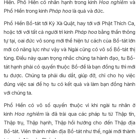
Hiền. Phổ Hiền có nhân hạnh trong kinh
Hoa nghiêm
và
Phổ Hiền trong kinh
Pháp hoa
là quả và đức.
Phổ Hiền Bồ-tát tới Kỳ Xà Quật, hay tới với Phật Thích Ca,
hoặc tới với tất cả người trì kinh
Pháp hoa
bằng thần thông
tự tại, oai đức vô song mới thể hiện tư cách của Bồ-tát lớn
mới có năng lực như vậy và Ngài cũng có vô số Bồ-tát thị
tùng. Điều này quan trọng nhắc chúng ta hành đạo, tu Bồ-
tát hạnh phải có quyến thuộc Bồ-đề là bạn đồng tu thì mới
tu được. Chúng ta phải dìu dắt, giúp đỡ, chỉ cho họ việc
đúng việc sai để họ tu có kết quả và làm bạn đồng hành
với chúng ta.
Phổ Hiền có vô số quyến thuộc vì khi ngài tu nhân ở
kinh
Hoa nghiêm
là đã trải qua các pháp tu từ Thập tín,
Thập trụ, Thập hạnh, Thập hồi hướng cho đến Thập địa
Bồ-tát. Viên thành nhân địa Bồ-tát như thế, ngài mới thành