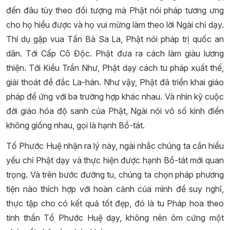
đến đâu tùy theo đối tượng mà Phật nói pháp tương ưng
cho họ hiểu được và họ vui mừng làm theo lời Ngài chỉ dạy.
Thí dụ gặp vua Tần Bà Sa La, Phật nói pháp trị quốc an
dân. Tới Cấp Cô Độc. Phật đưa ra cách làm giàu lương
thiện. Tới Kiều Trần Như, Phật dạy cách tu pháp xuất thế,
giải thoát để đắc La-hán. Như vậy, Phật đã triển khai giáo
pháp để ứng với ba trường hợp khác nhau. Và nhìn kỹ cuộc
đời giáo hóa độ sanh của Phật, Ngài nói vô số kinh điển
không giống nhau, gọi là hạnh Bồ-tát.
Tổ Phước Huệ nhận ra lý này, ngài nhắc chúng ta cần hiểu
yếu chỉ Phật dạy và thực hiện được hạnh Bồ-tát mới quan
trọng. Và trên bước đường tu, chúng ta chọn pháp phương
tiện nào thích hợp với hoàn cảnh của mình để suy nghĩ,
thực tập cho có kết quả tốt đẹp, đó là tu Pháp hoa theo
tinh thần Tổ Phước Huệ dạy, không nên ôm cứng một