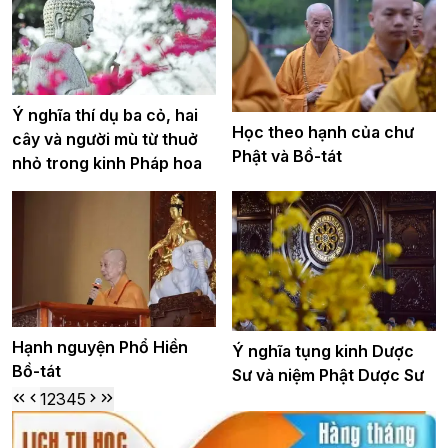
Ý nghĩa thí dụ ba cỏ, hai
Học theo hạnh của chư
cây và người mù từ thuở
Phật và Bồ-tát
nhỏ trong kinh Pháp hoa
Hạnh nguyện Phổ Hiền
Ý nghĩa tụng kinh Dược
Bồ-tát
Sư và niệm Phật Dược Sư
1
2
3
4
5