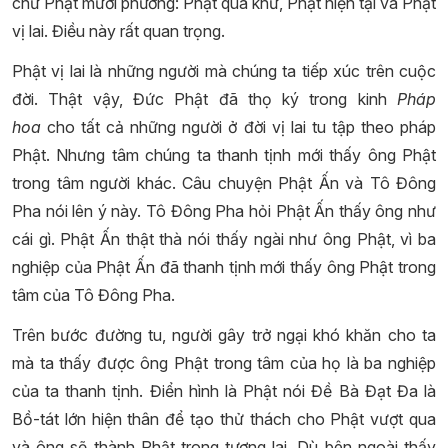
chư Phật mười phương: Phật quá khứ, Phật hiện tại và Phật
vị lai. Điều này rất quan trọng.
Phật vị lai là những người mà chúng ta tiếp xúc trên cuộc
đời. Thật vậy, Đức Phật đã thọ ký trong kinh
Pháp
hoa
cho tất cả những người ở đời vị lai tu tập theo pháp
Phật. Nhưng tâm chúng ta thanh tịnh mới thấy ông Phật
trong tâm người khác. Câu chuyện Phật Ấn và Tô Đông
Pha nói lên ý này. Tô Đông Pha hỏi Phật Ấn thấy ông như
cái gì. Phật Ấn thật thà nói thấy ngài như ông Phật, vì ba
nghiệp của Phật Ấn đã thanh tịnh mới thấy ông Phật trong
tâm của Tô Đông Pha.
Trên bước đường tu, người gây trở ngại khó khăn cho ta
mà ta thấy được ông Phật trong tâm của họ là ba nghiệp
của ta thanh tịnh. Điển hình là Phật nói Đề Bà Đạt Đa là
Bồ-tát lớn hiện thân để tạo thử thách cho Phật vượt qua
và ông sẽ thành Phật trong tương lai. Dù bên ngoài thấy