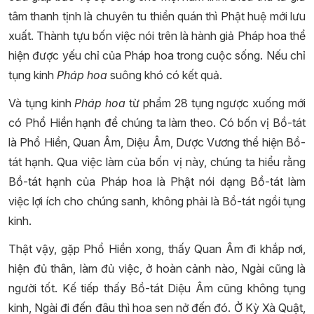
tâm thanh tịnh là chuyên tu thiền quán thì Phật huệ mới lưu
xuất. Thành tựu bốn việc nói trên là hành giả Pháp hoa thể
hiện được yếu chỉ của Pháp hoa trong cuộc sống. Nếu chỉ
tụng kinh
Pháp hoa
suông khó có kết quả.
Và tụng kinh
Pháp hoa
từ phẩm 28 tụng ngược xuống mới
có Phổ Hiền hạnh để chúng ta làm theo. Có bốn vị Bồ-tát
là Phổ Hiền, Quan Âm, Diệu Âm, Dược Vương thể hiện Bồ-
tát hạnh. Qua việc làm của bốn vị này, chúng ta hiểu rằng
Bồ-tát hạnh của Pháp hoa là Phật nói dạng Bồ-tát làm
việc lợi ích cho chúng sanh, không phải là Bồ-tát ngồi tụng
kinh.
Thật vậy, gặp Phổ Hiền xong, thấy Quan Âm đi khắp nơi,
hiện đủ thân, làm đủ việc, ở hoàn cảnh nào, Ngài cũng là
người tốt. Kế tiếp thấy Bồ-tát Diệu Âm cũng không tụng
kinh, Ngài đi đến đâu thì hoa sen nở đến đó. Ở Kỳ Xà Quật,