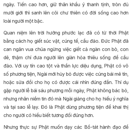
ngày. Tiến cao hơn, giữ thân khẩu ý thanh tịnh, tròn đủ
mười giới thì sanh lên cõi chư thiên có đời sống cao hơn
loài người một bậc.
Quan niệm lên trời hưởng phước lạc đã có từ thời Phật
bằng cách họ giết súc vật, cúng tế, cầu đảo. Đức Phật đã
can ngăn vua chúa ngừng việc giết cả ngàn con bò, con
dê, thậm chí đưa người lên giàn hỏa thiêu sống để cầu
đảo. Với uy tín cao tột và thần lực diệu dụng, Phật có vô
số phương tiện, Ngài mới hủy bỏ được việc cúng bái mê tín,
hoặc sửa đổi cho họ có được cái nhìn đúng đắn. Thí dụ
gặp người lễ bái sáu phương mỗi ngày, Phật không bác bỏ,
nhưng nhân niềm tin đó mà Ngài giảng cho họ hiểu ý nghĩa
và tại sao lễ lạy. Đó là Phật dùng phương tiện để khai thị
cho người có hiểu biết tương đối đúng hơn.
Nhưng thực sự Phật muốn dạy các Bồ-tát hành đạo để