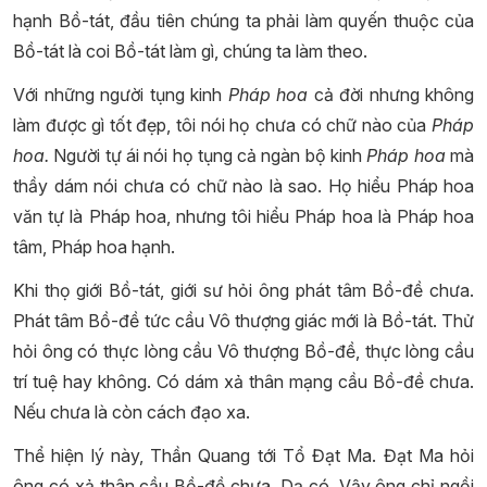
hạnh Bồ-tát, đầu tiên chúng ta phải làm quyến thuộc của
Bồ-tát là coi Bồ-tát làm gì, chúng ta làm theo.
Với những người tụng kinh
Pháp hoa
cả đời nhưng không
làm được gì tốt đẹp, tôi nói họ chưa có chữ nào của
Pháp
hoa.
Người tự ái nói họ tụng cả ngàn bộ kinh
Pháp hoa
mà
thầy dám nói chưa có chữ nào là sao. Họ hiểu Pháp hoa
văn tự là Pháp hoa, nhưng tôi hiểu Pháp hoa là Pháp hoa
tâm, Pháp hoa hạnh.
Khi thọ giới Bồ-tát, giới sư hỏi ông phát tâm Bồ-đề chưa.
Phát tâm Bồ-đề tức cầu Vô thượng giác mới là Bồ-tát. Thử
hỏi ông có thực lòng cầu Vô thượng Bồ-đề, thực lòng cầu
trí tuệ hay không. Có dám xả thân mạng cầu Bồ-đề chưa.
Nếu chưa là còn cách đạo xa.
Thể hiện lý này, Thần Quang tới Tổ Đạt Ma. Đạt Ma hỏi
ông có xả thân cầu Bồ-đề chưa. Dạ có. Vậy ông chỉ ngồi