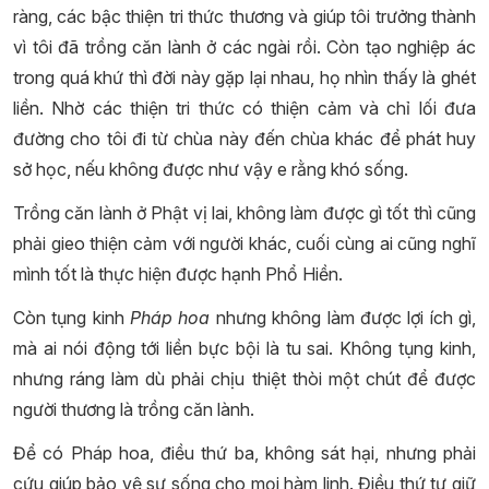
ràng, các bậc thiện tri thức thương và giúp tôi trưởng thành
vì tôi đã trồng căn lành ở các ngài rồi. Còn tạo nghiệp ác
trong quá khứ thì đời này gặp lại nhau, họ nhìn thấy là ghét
liền. Nhờ các thiện tri thức có thiện cảm và chỉ lối đưa
đường cho tôi đi từ chùa này đến chùa khác để phát huy
sở học, nếu không được như vậy e rằng khó sống.
Trồng căn lành ở Phật vị lai, không làm được gì tốt thì cũng
phải gieo thiện cảm với người khác, cuối cùng ai cũng nghĩ
mình tốt là thực hiện được hạnh Phổ Hiền.
Còn tụng kinh
Pháp hoa
nhưng không làm được lợi ích gì,
mà ai nói động tới liền bực bội là tu sai. Không tụng kinh,
nhưng ráng làm dù phải chịu thiệt thòi một chút để được
người thương là trồng căn lành.
Để có Pháp hoa, điều thứ ba, không sát hại, nhưng phải
cứu giúp bảo vệ sự sống cho mọi hàm linh. Điều thứ tư giữ