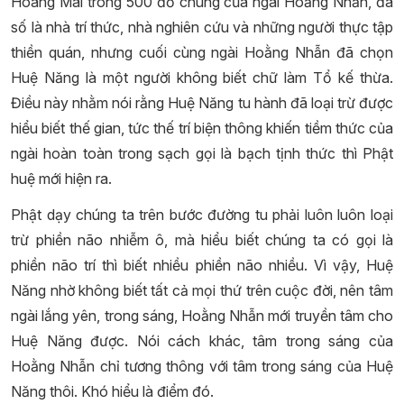
Hoàng Mai trong 500 đồ chúng của ngài Hoằng Nhẫn, đa
số là nhà trí thức, nhà nghiên cứu và những người thực tập
thiền quán, nhưng cuối cùng ngài Hoằng Nhẫn đã chọn
Huệ Năng là một người không biết chữ làm Tổ kế thừa.
Điều này nhằm nói rằng Huệ Năng tu hành đã loại trừ được
hiểu biết thế gian, tức thế trí biện thông khiến tiềm thức của
ngài hoàn toàn trong sạch gọi là bạch tịnh thức thì Phật
huệ mới hiện ra.
Phật dạy chúng ta trên bước đường tu phải luôn luôn loại
trừ phiền não nhiễm ô, mà hiểu biết chúng ta có gọi là
phiền não trí thì biết nhiều phiền não nhiều. Vì vậy, Huệ
Năng nhờ không biết tất cả mọi thứ trên cuộc đời, nên tâm
ngài lắng yên, trong sáng, Hoằng Nhẫn mới truyền tâm cho
Huệ Năng được. Nói cách khác, tâm trong sáng của
Hoằng Nhẫn chỉ tương thông với tâm trong sáng của Huệ
Năng thôi. Khó hiểu là điểm đó.