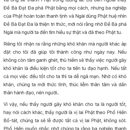
Đề Bà Đạt Đa phá Phật bằng mọi cách, nhưng ba nghiệp
của Phật hoàn toàn thanh tịnh và Ngài dùng Phật huệ nhìn
Đề Bà Đạt Đa là thiện tri thức, mới nói rằng nhờ Đề Bà phá
Ngài mà người ta đến tìm hiểu sự thật và đã theo Phật tu.
Riêng tôi nhận ra rằng những khó khăn mà người khác áp
đặt cho tôi đã giúp tôi thành công như ngày nay. Nếu
không còn tâm ganh ghét, thù hiềm sẽ thấy việc người gây
khó khăn là điều kiện tốt cho ta tiến tu đạo hạnh. Nếu tất
cả mọi việc đều tốt cho ta thì ta dễ ngã mạn. Nhờ có khó
khăn, chúng ta mới thức tỉnh, thúc liễm thân tâm và dấn
thân hành đạo, nên người..
Vì vậy, nếu thấy người gây khó khăn cho ta là người tốt,
hay nói cách khác, thấy người là vị lai Phật theo Phổ Hiền
Bồ-tát, chúng ta sẽ lễ được tất cả vị lai Phật, không sót.
Phổ Hiền muốn nhắc nhở chúng ta rằng ba nghiệp thanh