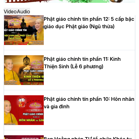
thứ XIV tại chùa Bằng
Video
Audio
Phật giáo chính tín phần 12: 5 cấp bậc
giáo dục Phật giáo (Ngũ thừa)
Học yêu thương trong ngày tu tập thứ
tư của Khóa sinh hoạt Phật pháp mùa
hè tại chùa Bằng
Phật giáo chính tín phần 11: Kinh
Thiện Sinh (Lễ 6 phương)
HT.Thích Thọ Lạc được suy cử làm tân
Trưởng BTS GHPGVN tỉnh Nghệ An
nhiệm kỳ 2026 – 2031
Phật giáo chính tín phần 10: Hôn nhân
và gia đình
Hòa thượng Thích Quảng Tùng tái đắc
cử Trưởng BTS GHPGVN thành phố Hải
Phòng nhiệm kỳ 2026 – 2031