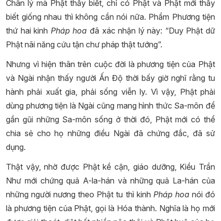
Chân lý mà Phật thấy biết, chỉ có Phật và Phật mới thấy
biết giống nhau thì không cần nói nữa. Phẩm Phương tiện
thứ hai kinh
Pháp hoa
đã xác nhận lý này: “Duy Phật dữ
Phật nãi năng cứu tận chư pháp thật tướng”.
Nhưng vì hiện thân trên cuộc đời là phương tiện của Phật
và Ngài nhận thấy người Ấn Độ thời bấy giờ nghĩ rằng tu
hành phải xuất gia, phải sống viễn ly. Vì vậy, Phật phải
dùng phương tiện là Ngài cũng mang hình thức Sa-môn để
gần gũi những Sa-môn sống ở thời đó, Phật mới có thể
chia sẻ cho họ những điều Ngài đã chứng đắc, đã sử
dụng.
Thật vậy, nhờ được Phật kề cận, giáo dưỡng, Kiều Trần
Như mới chứng quả A-la-hán và những quả La-hán của
những người nương theo Phật tu thì kinh
Pháp hoa
nói đó
là phương tiện của Phật, gọi là Hóa thành. Nghĩa là họ mới