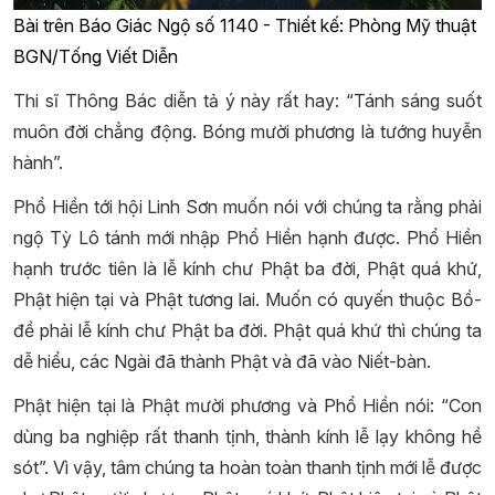
Bài trên Báo Giác Ngộ số 1140 - Thiết kế: Phòng Mỹ thuật
BGN/Tống Viết Diễn
Thi sĩ Thông Bác diễn tả ý này rất hay: “Tánh sáng suốt
muôn đời chẳng động. Bóng mười phương là tướng huyễn
hành”.
Phổ Hiền tới hội Linh Sơn muốn nói với chúng ta rằng phải
ngộ Tỳ Lô tánh mới nhập Phổ Hiền hạnh được. Phổ Hiền
hạnh trước tiên là lễ kính chư Phật ba đời, Phật quá khứ,
Phật hiện tại và Phật tương lai. Muốn có quyến thuộc Bồ-
đề phải lễ kính chư Phật ba đời. Phật quá khứ thì chúng ta
dễ hiểu, các Ngài đã thành Phật và đã vào Niết-bàn.
Phật hiện tại là Phật mười phương và Phổ Hiền nói: “Con
dùng ba nghiệp rất thanh tịnh, thành kính lễ lạy không hề
sót”. Vì vậy, tâm chúng ta hoàn toàn thanh tịnh mới lễ được