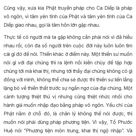
Cũng vậy, xưa kia Phật truyền pháp cho Ca Diếp là pháp
vô ngôn, vì tâm yên tĩnh của Phật và tâm yên tĩnh của Ca
Diếp giao nhau, gọi là tâm hồn lớn gặp nhau.
Thực tế có người mà ta gặp không cần phải nói vì đã hiểu
nhau rồi, còn đa số người trên cuộc đời này luôn luôn tìm
cái gì đó để nói. Thiền khác ở điểm này. Một thiền sư muốn
nói gì với đại chúng thì ra lệnh nổi kiền chùy để tập hợp
chúng tới mà khai thị, nhưng tới thấy đại chúng không có gì
đồng với mình, không thể chia sẻ được thì thiền sư liền lẳng
lặng bỏ về thiền thất trước sự ngẩn ngơ của đại chúng. Một
cảnh tượng thiệt thú vị nhưng cũng thiệt nhức nhối cho
hành giả muốn nhập đạo bằng pháp vô ngôn. Yếu chỉ của
Phật nằm ở chỗ đó, là chân lý không thể nói được, thì
muốn nói phải dùng pháp phương tiện. Vì vậy, Tổ Phước
Huệ nói “Phương tiện môn trung, khai thị ngộ nhập”. Và