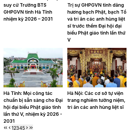
suy cử Trưởng BTS
Trị sự GHPGVN tỉnh dâng
GHPGVN tỉnh Hà Tĩnh
hương bạch Phật, bạch Tổ
nhiệm kỳ 2026 – 2031
và tri ân các anh hùng liệt
sĩ trước thềm Đại hội đại
biểu Phật giáo tỉnh lần thứ
V
Hà Tĩnh: Mọi công tác
Hà Nội: Các cơ sở tự viện
chuẩn bị sẵn sàng cho Đại
trang nghiêm tưởng niệm,
hội đại biểu Phật giáo tỉnh
tri ân các anh hùng liệt sĩ
lần thứ V, nhiệm kỳ 2026 -
2031
1
2
3
4
5