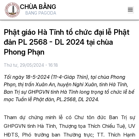
CHÙA BẰNG
BANG PAGODA
Phật giáo Hà Tĩnh tổ chức đại lễ Phật
đản PL 2568 - DL 2024 tại chùa
Phong Phạn
Thứ tư, 29/05/2024 - 16:18
Tối ngày 18-5-2024 (11-4-Giáp Thìn), tại chùa Phong
Phạn, thị trấn Xuân An, huyện Nghi Xuân, tỉnh Hà Tĩnh,
Ban Trị sự GHPGVN tỉnh Hà Tĩnh long trọng tổ chức lễ bế
mạc Tuần lễ Phật đản, PL.2568, DL 2024.
Tham dự chứng minh lễ có Chư tôn đức Ban Trị sự
GHPGVN tỉnh Hà Tĩnh, Thượng tọa Thích Chiếu Tuệ, UV
HĐTS, Phó trưởng ban Thường trực; TT. Thích Hạnh