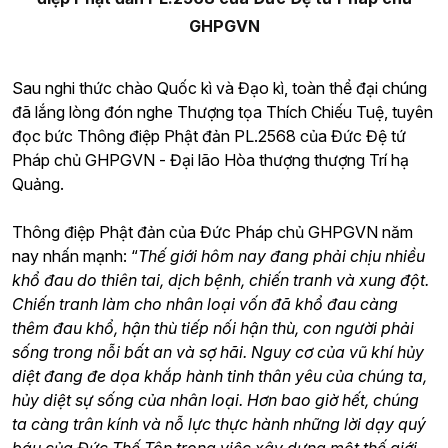
GHPGVN
Sau nghi thức chào Quốc kì và Đạo kì, toàn thể đại chúng
đã lắng lòng đón nghe Thượng tọa Thích Chiếu Tuệ, tuyên
đọc bức Thông điệp Phật đản PL.2568 của Đức Đệ tứ
Pháp chủ GHPGVN - Đại lão Hòa thượng thượng Trí hạ
Quảng.
Thông điệp Phật đản của Đức Pháp chủ GHPGVN năm
nay nhấn mạnh: “
Thế giới hôm nay đang phải chịu nhiều
khổ đau do thiên tai, dịch bệnh, chiến tranh và xung đột.
Chiến tranh làm cho nhân loại vốn đã khổ đau càng
thêm đau khổ, hận thù tiếp nối hận thù, con người phải
sống trong nỗi bất an và sợ hãi. Nguy cơ của vũ khí hủy
diệt đang đe dọa khắp hành tinh thân yêu của chúng ta,
hủy diệt sự sống của nhân loại. Hơn bao giờ hết, chúng
ta càng trân kính và nỗ lực thực hành những lời dạy quý