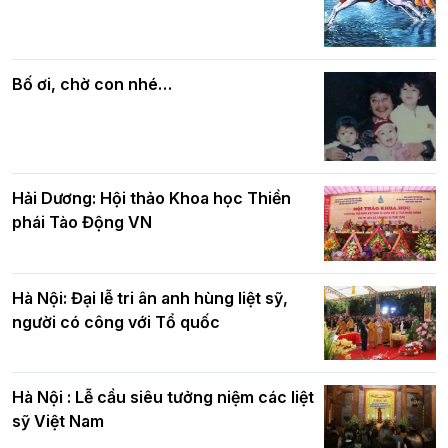
Các cơ quan, ban, ngành Thành phố
Phật giáo chính tín Phần 7: Luật nhân
chúc mừng BTS GHPGVN TP. Hà Nội
quả
nhân mùa Phật đản PL.2570
Bố ơi, chờ con nhé…
Hải Dương: Hội thảo Khoa học Thiền
phái Tào Động VN
Hà Nội: Đại lễ tri ân anh hùng liệt sỹ,
người có công với Tổ quốc
Hà Nội : Lễ cầu siêu tưởng niệm các liệt
sỹ Việt Nam