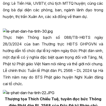
ông: Lê Tiến Hải, UVBTV, chủ tịch MTTQ huyện; cùng các
ông bà đại diện các phòng, ban, ngành lãnh đạo trong
huyện, thị trấn Xuân An, các xã đồng về tham dự.
Thực hiện Thông bạch số 088/TB-HĐTS ngày
28/3/2024 của ban Thường trực HĐTS GHPGVN và
hướng dẫn tổ chức đại lễ kỷ niệm ngày Đức Phật đản sinh,
một đại lễ có ý nghĩa đặc biệt quan trọng đối với Tăng, Ni,
Phật tử Phật giáo Việt Nam nói riêng và thế giới nói chung.
Lễ chính thức Tuần lễ Phật đản PL 2568 – DL 2024 tại Hà
Tĩnh năm nay do BTS Phật giáo huyện Nghi Xuân đăng
cai tổ chức.
Thượng tọa Thích Chiếu Tuệ, tuyên đọc bức Thông
điệp Phật đản PL.2568 của Đức Đệ tứ Pháp chủ