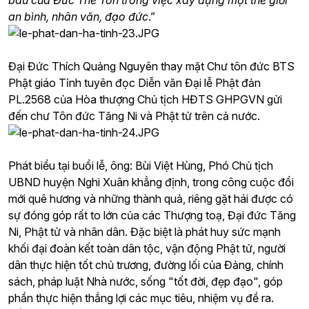
báu của Đức Thế Tôn trong việc xây dựng một thế giới
an bình, nhân văn, đạo đức
.”
Đại Đức Thích Quảng Nguyên thay mặt Chư tôn đức BTS
Phật giáo Tỉnh tuyên đọc Diễn văn Đại lễ Phật đản
PL.2568 của Hòa thượng Chủ tịch HĐTS GHPGVN gửi
đến chư Tôn đức Tăng Ni và Phật tử trên cả nước.
Phát biểu tại buổi lễ, ông: Bùi Việt Hùng, Phó Chủ tịch
UBND huyện Nghi Xuân khẳng định, trong công cuộc đổi
mới quê hương và những thành quả, riêng gặt hái được có
sự đóng góp rất to lớn của các Thượng toạ, Đại đức Tăng
Ni, Phật tử và nhân dân. Đặc biệt là phát huy sức mạnh
khối đại đoàn kết toàn dân tộc, vận động Phật tử, người
dân thực hiện tốt chủ trương, đường lối của Đảng, chính
sách, pháp luật Nhà nước, sống "tốt đời, đẹp đạo", góp
phần thực hiện thắng lợi các mục tiêu, nhiệm vụ đề ra.