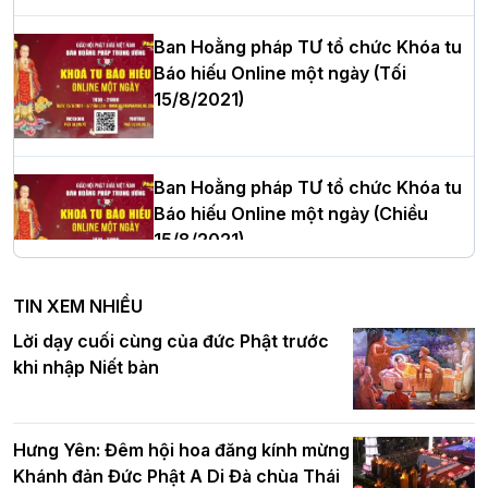
Phòng nhiệm kỳ 2026 – 2031
Ban Hoằng pháp TƯ tổ chức Khóa tu
Báo hiếu Online một ngày (Tối
15/8/2021)
Thượng tọa Thích Tâm Chính được suy
cử tân Trưởng ban Trị sự GHPGVN tỉnh
Thanh Hóa nhiệm kỳ 2026 - 2031
Ban Hoằng pháp TƯ tổ chức Khóa tu
Báo hiếu Online một ngày (Chiều
15/8/2021)
Hà Nội: Tăng Ni Trường hạ Bồ Đề trang
nghiêm tác pháp Tiền an cư PL.2570 –
TIN XEM NHIỀU
DL.2026
Ban Hoằng pháp TƯ tổ chức Khóa tu
Lời dạy cuối cùng của đức Phật trước
Báo hiếu Online một ngày (Sáng
khi nhập Niết bàn
15/8/2021)
Thứ trưởng Bộ Dân tộc và Tôn giáo
chúc mừng Phật đản BTS GHPGVN TP.
Hưng Yên: Đêm hội hoa đăng kính mừng
Hà Nội
Khánh đản Đức Phật A Di Đà chùa Thái