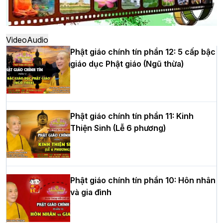
Hà Nội: Ngày tu học cuối cùng khép lại
khóa sinh hoạt Phật pháp mùa hè lần
thứ XIV tại chùa Bằng
Video
Audio
Phật giáo chính tín phần 12: 5 cấp bậc
giáo dục Phật giáo (Ngũ thừa)
Học yêu thương trong ngày tu tập thứ
tư của Khóa sinh hoạt Phật pháp mùa
hè tại chùa Bằng
Phật giáo chính tín phần 11: Kinh
Thiện Sinh (Lễ 6 phương)
HT.Thích Thọ Lạc được suy cử làm tân
Trưởng BTS GHPGVN tỉnh Nghệ An
nhiệm kỳ 2026 – 2031
Phật giáo chính tín phần 10: Hôn nhân
và gia đình
Hòa thượng Thích Quảng Tùng tái đắc
cử Trưởng BTS GHPGVN thành phố Hải