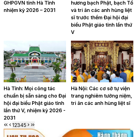
GHPGVN tỉnh Hà Tĩnh
hương bạch Phật, bạch Tổ
nhiệm kỳ 2026 – 2031
và tri ân các anh hùng liệt
sĩ trước thềm Đại hội đại
biểu Phật giáo tỉnh lần thứ
V
Hà Tĩnh: Mọi công tác
Hà Nội: Các cơ sở tự viện
chuẩn bị sẵn sàng cho Đại
trang nghiêm tưởng niệm,
hội đại biểu Phật giáo tỉnh
tri ân các anh hùng liệt sĩ
lần thứ V, nhiệm kỳ 2026 -
2031
1
2
3
4
5