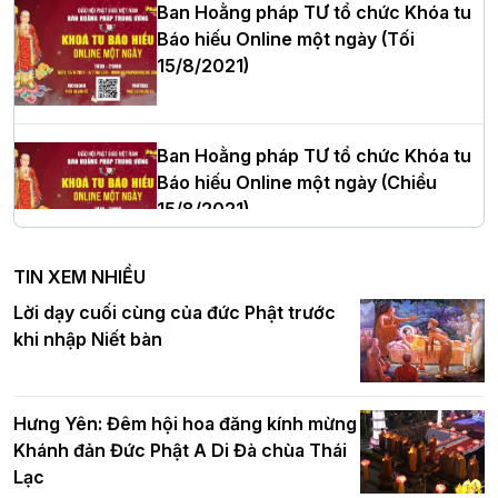
Ban Hoằng pháp TƯ tổ chức Khóa tu
Báo hiếu Online một ngày (Tối
15/8/2021)
Thượng tọa Thích Tâm Chính được suy
cử tân Trưởng ban Trị sự GHPGVN tỉnh
Thanh Hóa nhiệm kỳ 2026 - 2031
Ban Hoằng pháp TƯ tổ chức Khóa tu
Báo hiếu Online một ngày (Chiều
15/8/2021)
Hà Nội: Tăng Ni Trường hạ Bồ Đề trang
nghiêm tác pháp Tiền an cư PL.2570 –
TIN XEM NHIỀU
DL.2026
Ban Hoằng pháp TƯ tổ chức Khóa tu
Lời dạy cuối cùng của đức Phật trước
Báo hiếu Online một ngày (Sáng
khi nhập Niết bàn
15/8/2021)
Thứ trưởng Bộ Dân tộc và Tôn giáo
chúc mừng Phật đản BTS GHPGVN TP.
Hưng Yên: Đêm hội hoa đăng kính mừng
Hà Nội
Khánh đản Đức Phật A Di Đà chùa Thái
Lạc
Tinh thần yêu nước của Phật giáo