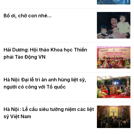
Phật giáo chính tín Phần 7: Luật nhân
chúc mừng BTS GHPGVN TP. Hà Nội
quả
nhân mùa Phật đản PL.2570
Bố ơi, chờ con nhé…
Hải Dương: Hội thảo Khoa học Thiền
phái Tào Động VN
Hà Nội: Đại lễ tri ân anh hùng liệt sỹ,
người có công với Tổ quốc
Hà Nội : Lễ cầu siêu tưởng niệm các liệt
sỹ Việt Nam