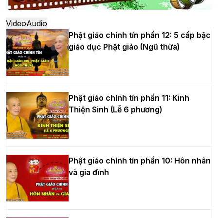
thứ XIV tại chùa Bằng
Video
Audio
Phật giáo chính tín phần 12: 5 cấp bậc
giáo dục Phật giáo (Ngũ thừa)
Học yêu thương trong ngày tu tập thứ
tư của Khóa sinh hoạt Phật pháp mùa
hè tại chùa Bằng
Phật giáo chính tín phần 11: Kinh
Thiện Sinh (Lễ 6 phương)
HT.Thích Thọ Lạc được suy cử làm tân
Trưởng BTS GHPGVN tỉnh Nghệ An
nhiệm kỳ 2026 – 2031
Phật giáo chính tín phần 10: Hôn nhân
và gia đình
Hòa thượng Thích Quảng Tùng tái đắc
cử Trưởng BTS GHPGVN thành phố Hải
Phòng nhiệm kỳ 2026 – 2031