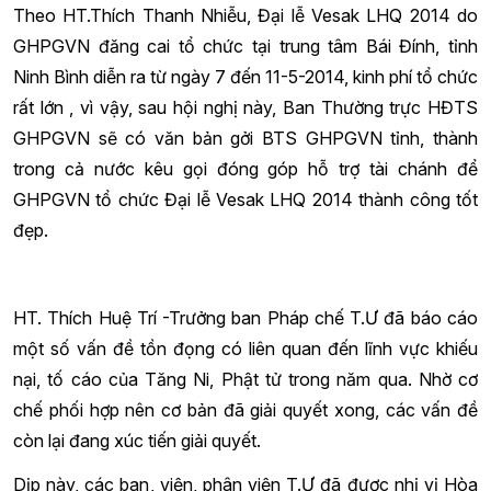
Theo HT.Thích Thanh Nhiễu, Đại lễ Vesak LHQ 2014 do
GHPGVN đăng cai tổ chức tại trung tâm Bái Đính, tỉnh
Ninh Bình diễn ra từ ngày 7 đến 11-5-2014, kinh phí tổ chức
rất lớn , vì vậy, sau hội nghị này, Ban Thường trực HĐTS
GHPGVN sẽ có văn bản gởi BTS GHPGVN tỉnh, thành
trong cả nước kêu gọi đóng góp hỗ trợ tài chánh để
GHPGVN tổ chức Đại lễ Vesak LHQ 2014 thành công tốt
đẹp.
HT. Thích Huệ Trí -Trưởng ban Pháp chế T.Ư đã báo cáo
một số vấn đề tồn đọng có liên quan đến lĩnh vực khiếu
nại, tố cáo của Tăng Ni, Phật tử trong năm qua. Nhờ cơ
chế phối hợp nên cơ bản đã giải quyết xong, các vấn đề
còn lại đang xúc tiến giải quyết.
Dịp này, các ban, viện, phân viện T.Ư đã được nhị vị Hòa