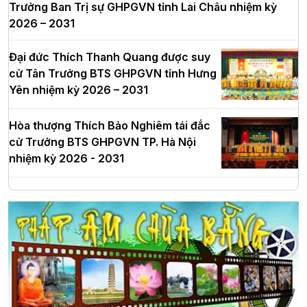
Trưởng Ban Trị sự GHPGVN tỉnh Lai Châu nhiệm kỳ
2026 – 2031
Đại đức Thích Thanh Quang được suy
cử Tân Trưởng BTS GHPGVN tỉnh Hưng
Yên nhiệm kỳ 2026 – 2031
Hòa thượng Thích Bảo Nghiêm tái đắc
cử Trưởng BTS GHPGVN TP. Hà Nội
nhiệm kỳ 2026 - 2031
Hà Nội: Long trọng lễ khởi công xây
dựng Trung tâm văn hóa Phật giáo Thủ
đô
Hà Nội: Ngày tu học cuối cùng khép lại
khóa sinh hoạt Phật pháp mùa hè lần