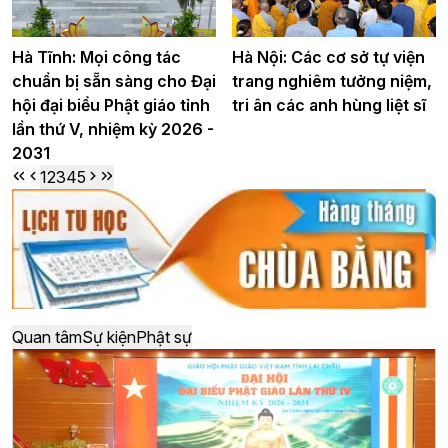
Hà Tĩnh: Mọi công tác
Hà Nội: Các cơ sở tự viện
chuẩn bị sẵn sàng cho Đại
trang nghiêm tưởng niệm,
hội đại biểu Phật giáo tỉnh
tri ân các anh hùng liệt sĩ
lần thứ V, nhiệm kỳ 2026 -
2031
1
2
3
4
5
Quan tâm
Sự kiện
Phật sự