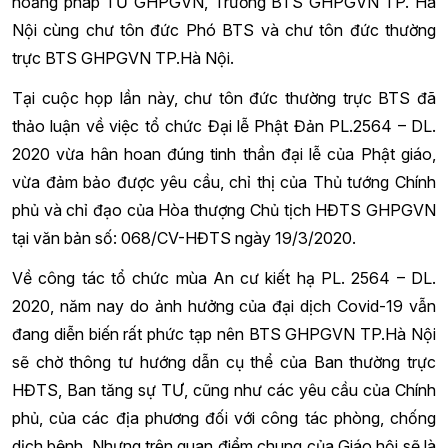
hoằng pháp TƯ GHPGVN, Trưởng BTS GHPGVN TP. Hà
Nội cùng chư tôn đức Phó BTS và chư tôn đức thường
trực BTS GHPGVN TP.Hà Nội.
Tại cuộc họp lần này, chư tôn đức thường trực BTS đã
thảo luận về việc tổ chức Đại lễ Phật Đản PL.2564 – DL.
2020 vừa hân hoan đúng tinh thần đại lễ của Phật giáo,
vừa đảm bảo được yêu cầu, chỉ thị của Thủ tướng Chính
phủ và chỉ đạo của Hòa thượng Chủ tịch HĐTS GHPGVN
tại văn bản số: 068/CV-HĐTS ngày 19/3/2020.
Về công tác tổ chức mùa An cư kiết hạ PL. 2564 – DL.
2020, năm nay do ảnh hưởng của đại dịch Covid-19 vẫn
đang diễn biến rất phức tạp nên BTS GHPGVN TP.Hà Nội
sẽ chờ thông tư hướng dẫn cụ thể của Ban thường trực
HĐTS, Ban tăng sự TƯ, cũng như các yêu cầu của Chính
phủ, của các địa phương đối với công tác phòng, chống
dịch bệnh. Nhưng trên quan điểm chung của Giáo hội sẽ là