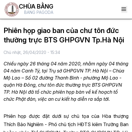
CHÙA BẰNG
BANG PAGODA
Phiên họp giao ban của chư tôn đức
thường trực BTS GHPGVN Tp.Hà Nội
Chủ nhật, 26/04/2020 - 15:34
Chiều ngày 26 tháng 04 năm 2020, nhằm ngày 04 tháng
04 năm Canh Tý, tại Trụ sở GHPGVN TP. Hà Nội – Chùa
Mộ Lao – Số 02 đường Thanh Bình - phường Mộ Lao -
quận Hà Đông, chư tôn đức thường trực BTS GHPGVN
TP. Hà Nội đã tổ chức phiên họp bàn về kế hoạch tổ
chức Phật đản, việc an cư kiết hạ diễn ra sắp tới.
Phiên họp được đặt dưới sự chủ tọa của Hòa thượng
Thích Bảo Nghiêm - Phó chủ tịch HĐTS kiêm Trưởng Ban