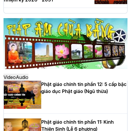
Hà Nội: Long trọng lễ khởi công xây
dựng Trung tâm văn hóa Phật giáo Thủ
đô
Hà Nội: Ngày tu học cuối cùng khép lại
khóa sinh hoạt Phật pháp mùa hè lần
thứ XIV tại chùa Bằng
Video
Audio
Phật giáo chính tín phần 12: 5 cấp bậc
giáo dục Phật giáo (Ngũ thừa)
Học yêu thương trong ngày tu tập thứ
tư của Khóa sinh hoạt Phật pháp mùa
hè tại chùa Bằng
Phật giáo chính tín phần 11: Kinh
Thiện Sinh (Lễ 6 phương)