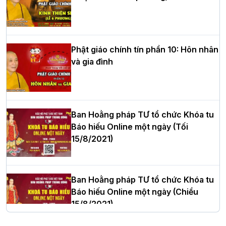
HT.Thích Thọ Lạc được suy cử làm tân
Trưởng BTS GHPGVN tỉnh Nghệ An
nhiệm kỳ 2026 – 2031
Phật giáo chính tín phần 10: Hôn nhân
và gia đình
Hòa thượng Thích Quảng Tùng tái đắc
cử Trưởng BTS GHPGVN thành phố Hải
Phòng nhiệm kỳ 2026 – 2031
Ban Hoằng pháp TƯ tổ chức Khóa tu
Báo hiếu Online một ngày (Tối
15/8/2021)
Thượng tọa Thích Tâm Chính được suy
cử tân Trưởng ban Trị sự GHPGVN tỉnh
Thanh Hóa nhiệm kỳ 2026 - 2031
Ban Hoằng pháp TƯ tổ chức Khóa tu
Báo hiếu Online một ngày (Chiều
15/8/2021)
Hà Nội: Tăng Ni Trường hạ Bồ Đề trang