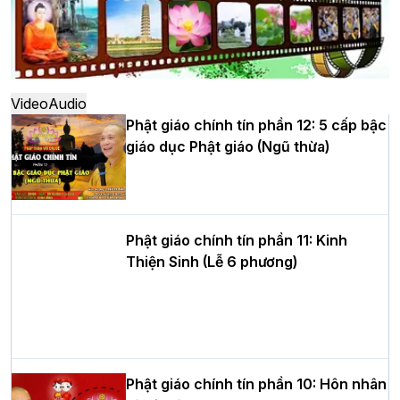
Hà Nội: Ngày tu học cuối cùng khép lại
khóa sinh hoạt Phật pháp mùa hè lần
thứ XIV tại chùa Bằng
Video
Audio
Phật giáo chính tín phần 12: 5 cấp bậc
giáo dục Phật giáo (Ngũ thừa)
Học yêu thương trong ngày tu tập thứ
tư của Khóa sinh hoạt Phật pháp mùa
hè tại chùa Bằng
Phật giáo chính tín phần 11: Kinh
Thiện Sinh (Lễ 6 phương)
HT.Thích Thọ Lạc được suy cử làm tân
Trưởng BTS GHPGVN tỉnh Nghệ An
nhiệm kỳ 2026 – 2031
Phật giáo chính tín phần 10: Hôn nhân
và gia đình