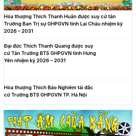
Hòa thượng Thích Thanh Huân được suy cử tân
Trưởng Ban Trị sự GHPGVN tỉnh Lai Châu nhiệm kỳ
2026 – 2031
Đại đức Thích Thanh Quang được suy
cử Tân Trưởng BTS GHPGVN tỉnh Hưng
Yên nhiệm kỳ 2026 – 2031
Hòa thượng Thích Bảo Nghiêm tái đắc
cử Trưởng BTS GHPGVN TP. Hà Nội
nhiệm kỳ 2026 - 2031
Hà Nội: Long trọng lễ khởi công xây
dựng Trung tâm văn hóa Phật giáo Thủ
đô