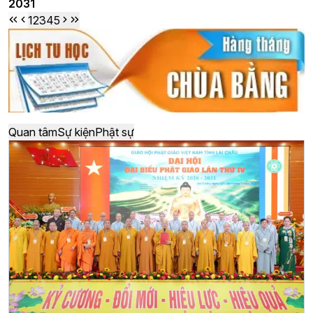
2031
1
2
3
4
5
Quan tâm
Sự kiện
Phật sự