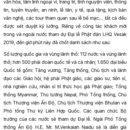
văn hóa, tâm linh ngoại vi, trang trí, tình nguyện viên, thông
tin, tuyên truyền, an ninh, lễ tân, y tế, quà tặng, kịch bản
văn nghệ, các tour tham quan sau lễ bế mạc… tất cả đều
được xét duyệt kỹ lưỡng. Riêng về công tác khách mời
trong và ngoài nước tham dự Đại lễ Phật đản LHQ Vesak
2019, đến giờ phút này đã chốt danh sách như sau:
Số lượng quốc gia và vùng lãnh thổ: 112 nước và vùng lãnh
thổ; hơn 500 phái đoàn quốc tế và cá nhân; 1.650 đại biểu
Quốc tế gồm: Tăng vương, Tăng thống, Chủ tịch và lãnh
đạo các Giáo hội, hệ phái Phật giáo, các giáo sư, tiến sĩ,
nhà nghiên cứu, nhân sĩ trí thức học giả Phật giáo; Tổng
thống Myanmar, Thủ tướng Nepal, Phó Tổng thống, Chủ
tịch Thượng viện Ấn Độ, Chủ tịch Thượng viện Bhutan và
Phó tổng Thư ký Liên Hợp Quốc. Các quan chức Bộ
trưởng của các nước sẽ tham dự Đại lễ. Ngài Phó Tổng
thống Ấn Độ H.E. Mr. M.Venkaiah Naidu sẽ là diễn giả