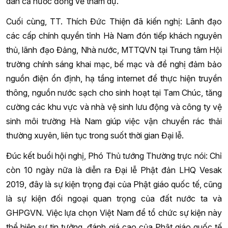
dân cả nước đồng về tham dự.
Cuối cùng, TT. Thích Đức Thiện đã kiến nghị: Lãnh đạo
các cấp chính quyền tỉnh Hà Nam đón tiếp khách nguyên
thủ, lãnh đạo Đảng, Nhà nước, MTTQVN tại Trung tâm Hội
trường chính sáng khai mạc, bế mạc và đề nghị đảm bảo
nguồn điện ổn định, hạ tầng internet để thực hiện truyền
thông, nguồn nước sạch cho sinh hoạt tại Tam Chúc, tăng
cường các khu vực và nhà vệ sinh lưu động và công ty vệ
sinh môi trường Hà Nam giúp việc vận chuyển rác thải
thường xuyên, liên tục trong suốt thời gian Đại lễ.
Đúc kết buổi hội nghị, Phó Thủ tướng Thường trực nói: Chỉ
còn 10 ngày nữa là diễn ra Đại lễ Phật đản LHQ Vesak
2019, đây là sự kiện trọng đại của Phật giáo quốc tế, cũng
là sự kiện đối ngoại quan trọng của đất nước ta và
GHPGVN. Việc lựa chọn Việt Nam để tổ chức sự kiện này
thể hiện sự tin tưởng, đánh giá cao của Phật giáo quốc tế