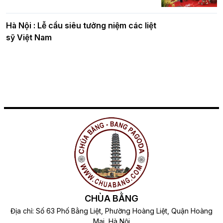
sỹ Việt Nam
CHÙA BẰNG
Địa chỉ: Số 63 Phố Bằng Liệt, Phường Hoàng Liệt, Quận Hoàng
Mai, Hà Nội
Trụ trì:
Hòa thượng Thích Bảo Nghiêm
Chịu trách nhiệm nội dung:
Hòa thượng Thích Bảo Nghiêm
Mọi ý kiến đóng góp hay gửi bài xin liên hệ
chuabang.com@gmail.com