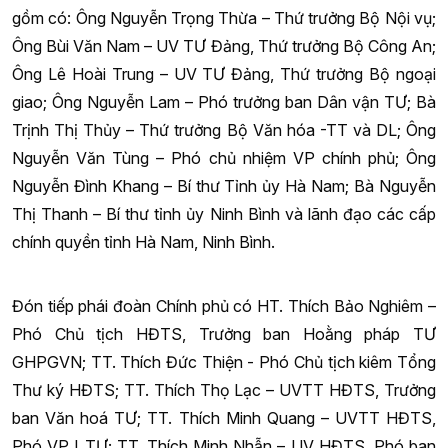
gồm có: Ông Nguyễn Trọng Thừa – Thứ trưởng Bộ Nội vụ;
Ông Bùi Văn Nam – UV TƯ Đảng, Thứ trưởng Bộ Công An;
Ông Lê Hoài Trung – UV TƯ Đảng, Thứ trưởng Bộ ngoại
giao; Ông Nguyễn Lam – Phó trưởng ban Dân vận TƯ; Bà
Trịnh Thị Thủy – Thứ trưởng Bộ Văn hóa -TT và DL; Ông
Nguyễn Văn Tùng – Phó chủ nhiệm VP chính phủ; Ông
Nguyễn Đình Khang – Bí thư Tỉnh ủy Hà Nam; Bà Nguyễn
Thị Thanh – Bí thư tỉnh ủy Ninh Bình và lãnh đạo các cấp
chính quyền tỉnh Hà Nam, Ninh Bình.
Đón tiếp phái đoàn Chính phủ có HT. Thích Bảo Nghiêm –
Phó Chủ tịch HĐTS, Trưởng ban Hoằng pháp TƯ
GHPGVN; TT. Thích Đức Thiện - Phó Chủ tịch kiêm Tổng
Thư ký HĐTS; TT. Thích Thọ Lạc – UVTT HĐTS, Trưởng
ban Văn hoá TƯ; TT. Thích Minh Quang – UVTT HĐTS,
Phó VP I TƯ; TT. Thích Minh Nhẫn – UV HĐTS, Phó ban