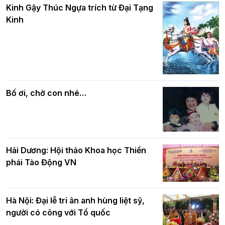
Các cơ quan, ban, ngành Thành phố
Phật giáo chính tín Phần 7: Luật nhân
chúc mừng BTS GHPGVN TP. Hà Nội
quả
nhân mùa Phật đản PL.2570
Bố ơi, chờ con nhé…
Hải Dương: Hội thảo Khoa học Thiền
phái Tào Động VN
Hà Nội: Đại lễ tri ân anh hùng liệt sỹ,
người có công với Tổ quốc
Hà Nội : Lễ cầu siêu tưởng niệm các liệt