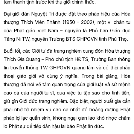
tâm thanh tịnh trước khi thụ giới chính thức.
Đại giới đàn Nguyệt Trí được đặt theo pháp hiệu của Hòa
thượng Thích Viên Thành (1950 – 2002), một vị chân tu
của Phật giáo Việt Nam – nguyên là Phó ban Giáo dục
Tăng Ni TW, nguyên Trưởng BTS GHPGVN tỉnh Phú Thọ.
Buổi tối, các Giới tử đã trang nghiêm cung đón Hòa thượng
Thích Gia Quang – Phó chủ tịch HĐTS, Trưởng Ban thông
tin truyền thông TW GHPGVN quang lâm và có thời pháp
thoại giáo giới vô cùng ý nghĩa. Trong bài giảng, Hòa
thượng đã nói về tầm quan trọng của giới luật và sứ mệnh
cao cả của người tu sĩ, qua việc tu tập sao cho tinh tiến,
giữ gìn Giới đức trang nghiêm. Đặc biệt, người xuất gia cần
phải nhớ tới nhiệm vụ cao cả nhất đó hoằng dương Phật
pháp lợi lạc quần sinh, không ngại gian lao khó nhọc chăm
lo Phật sự để tiếp dẫn hậu lai báo Phật ân đức.