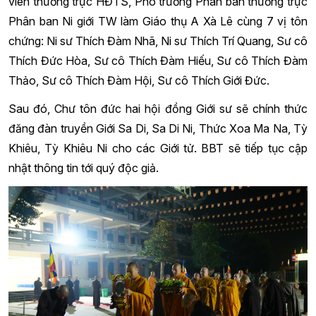
viên thường trực HĐTS, Phó trưởng Phân ban thường trực
Phân ban Ni giới TW làm Giáo thụ A Xà Lê cùng 7 vị tôn
chứng: Ni sư Thích Đàm Nhã, Ni sư Thích Trí Quang, Sư cô
Thích Đức Hòa, Sư cô Thích Đàm Hiếu, Sư cô Thích Đàm
Thảo, Sư cô Thích Đàm Hội, Sư cô Thích Giới Đức.
Sau đó, Chư tôn đức hai hội đồng Giới sư sẽ chính thức
đăng đàn truyền Giới Sa Di, Sa Di Ni, Thức Xoa Ma Na, Tỳ
Khiêu, Tỳ Khiêu Ni cho các Giới tử. BBT sẽ tiếp tục cập
nhật thông tin tới quý độc giả.