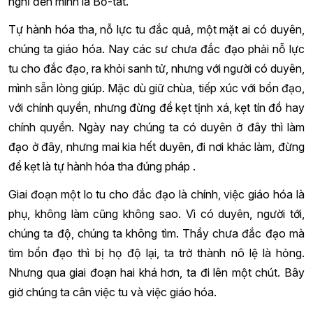
nghĩ đến mình là Bồ-tát.
Tự hành hóa tha, nỗ lực tu đắc quả, một mặt ai có duyên,
chúng ta giáo hóa. Nay các sư chưa đắc đạo phải nỗ lực
tu cho đắc đạo, ra khỏi sanh tử, nhưng với người có duyên,
mình sẵn lòng giúp. Mặc dù giữ chùa, tiếp xúc với bổn đạo,
với chính quyền, nhưng đừng để kẹt tịnh xá, kẹt tín đồ hay
chính quyền. Ngày nay chúng ta có duyên ở đây thì làm
đạo ở đây, nhưng mai kia hết duyên, đi nơi khác làm, đừng
để kẹt là tự hành hóa tha đúng pháp .
Giai đoạn một lo tu cho đắc đạo là chính, việc giáo hóa là
phụ, không làm cũng không sao. Vì có duyên, người tới,
chúng ta độ, chúng ta không tìm. Thầy chưa đắc đạo mà
tìm bổn đạo thì bị họ độ lại, ta trở thành nô lệ là hỏng.
Nhưng qua giai đoạn hai khá hơn, ta đi lên một chút. Bây
giờ chúng ta cân việc tu và việc giáo hóa.