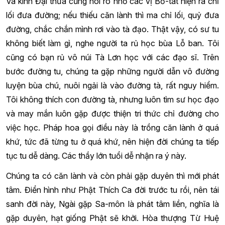
Và kinh Đại thừa cũng nói rõ nhờ các vị Bồ-tát hiện ra chỉ
lối đưa đường; nếu thiếu căn lành thì ma chỉ lối, quỷ đưa
đường, chắc chắn mình rơi vào tà đạo. Thật vậy, có sư tu
không biết làm gì, nghe người ta rủ học bùa Lỗ ban. Tôi
cũng có bạn rủ vô núi Tà Lơn học với các đạo sĩ. Trên
bước đường tu, chúng ta gặp những người dẫn vô đường
luyện bùa chú, nuôi ngải là vào đường tà, rất nguy hiểm.
Tôi không thích con đường tà, nhưng luôn tìm sư học đạo
và may mắn luôn gặp được thiện tri thức chỉ đường cho
việc học. Pháp hoa gọi điều này là trồng căn lành ở quá
khứ, tức đã từng tu ở quá khứ, nên hiện đời chúng ta tiếp
tục tu dễ dàng. Các thầy lớn tuổi dễ nhận ra ý này.
Chúng ta có căn lành và còn phải gặp duyên thì mới phát
tâm. Điển hình như Phật Thích Ca đời trước tu rồi, nên tái
sanh đời này, Ngài gặp Sa-môn là phát tâm liền, nghĩa là
gặp duyên, hạt giống Phật sẽ khởi. Hòa thượng Từ Huệ