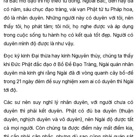
ra Bắc mở đạo thì họ theo tu đông. Ngoài Bắc, đến nay đã
có năm, sáu chục đạo tràng, vài vạn Phật tử tu Pháp hoa,
đó là nhân duyên. Những người này có duyên với tôi, nên
thấy tôi, họ phát tâm; tôi nói, họ nghe được và áp dụng
trong cuộc sống tu hành họ có kết quả tốt đẹp. Người có
duyên mình độ được là như vậy.
Đọc kỹ kinh Đại thừa hay kinh Nguyên thủy, chúng ta thấy
khi Đức Phật đắc đạo ở Bồ Đề Đạo Tràng, Ngài quán nhân
duyên mà kinh ghi rằng Ngài đã đi vòng quanh cây bồ-đề
trong 21 ngày đêm để suy nghiệm xem ai có duyên thì Ngài
tới độ.
Các sư nên suy nghĩ lý nhân duyên, với người chưa có
duyên thì phải kết duyên. Phật có đủ ba duyên (thuận
duyên, nghịch duyên và vô duyên), nên Ngài độ được tất
cả mọi người. Còn chúng ta được điểm này mất điểm kia,
thì cần phải cân nhắc, nhưng dù sao cũng phải quán sát