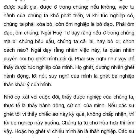
được xuất gia, được ở trong chúng; nếu không, việc tu
hành của chúng ta khó phát triển, vì khi túc nghiệp có,
chúng ta phải xóa bỏ, còn ôm nghiệp là bỏ đạo. Phải ôm
đạo, ôm chúng. Ngài Huệ Tư dạy rằng nếu ở trong chúng
mà bị chúng bêu xấu, chúng ta cãi lại, hay bỏ đi, chọn
cách nào? Ngài dạy rằng nhân việc này, ta quán nhân
duyên coi họ ghét mình cái gì. Phải suy nghĩ như vậy để
thấy được túc nghiệp của mình. Họ ghét, đương nhiên ghét
hành động, lời nói, suy nghĩ của mình là ghét ba nghiệp
thân khẩu ý của mình.
Nhờ cọ xát với cuộc đời, thấy được nghiệp của chúng ta,
thực tế là thấy hành động, cử chỉ của mình. Nếu các sư
ghét tôi vì thấy chiếc áo này kỳ quá, không chấp nhận, thì
tôi bỏ nghiệp này xuống. Chúng ta tu cho hòa hợp thì làm
vậy. Hoặc họ ghét vì chiều mình ăn là thân nghiệp. Các sư