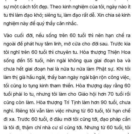
sự một cách tốt đẹp. Theo kinh nghiệm của tôi, ngày nào ít
tu thì làm đạo khó; siêng tu, làm đạo rất dễ. Xin chia sẻ kinh
nghiệm này để quý thầy cân nhắc.
Vào cuối đời, nếu sống trên 60 tuổi thì nên hạn chế ra
ngoài để phát huy tâm linh, mở cửa cho đời sau. Trước kia
tôi nghĩ trên 60 tuổi thì chuyên tu. Hòa thượng Thiện Hoa
sống đến 55 tuổi, nên ngài không qua giai đoạn ba và
chưa hết giai đoạn hai là nửa tu nửa làm Phật sự. Khi tôi
làm thị giả hầu ngài, thấy ban ngày ngài bận rộn công việc,
tối cũng lo tụng kinh tham thiền. Hòa thượng dạy rằng 60
tuổi phải lo tu, nhưng tôi làm cho Giáo hội hơn 70 tuổi rồi
cũng còn làm. Hòa thượng Trí Tịnh làm hơn 90 tuổi, chưa
nghỉ. Riêng tôi vẫn làm việc nhưng từ 60 tuổi, tôi hạn chế
đi xa. Trước 60 tuổi, ở đâu mời tôi cũng tới, đạo pháp cần
là tôi đi, thậm chí nhà cư sĩ cũng tới. Nhưng từ 60 tuổi, tôi