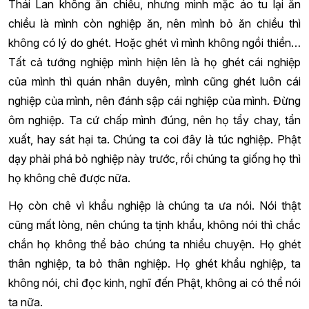
Thái Lan không ăn chiều, nhưng mình mặc áo tu lại ăn
chiều là mình còn nghiệp ăn, nên mình bỏ ăn chiều thì
không có lý do ghét. Hoặc ghét vì mình không ngồi thiền…
Tất cả tướng nghiệp mình hiện lên là họ ghét cái nghiệp
của mình thì quán nhân duyên, mình cũng ghét luôn cái
nghiệp của mình, nên đánh sập cái nghiệp của mình. Đừng
ôm nghiệp. Ta cứ chấp mình đúng, nên họ tẩy chay, tẩn
xuất, hay sát hại ta. Chúng ta coi đây là túc nghiệp. Phật
dạy phải phá bỏ nghiệp này trước, rồi chúng ta giống họ thì
họ không chê được nữa.
Họ còn chê vì khẩu nghiệp là chúng ta ưa nói. Nói thật
cũng mất lòng, nên chúng ta tịnh khẩu, không nói thì chắc
chắn họ không thể bảo chúng ta nhiều chuyện. Họ ghét
thân nghiệp, ta bỏ thân nghiệp. Họ ghét khẩu nghiệp, ta
không nói, chỉ đọc kinh, nghĩ đến Phật, không ai có thể nói
ta nữa.