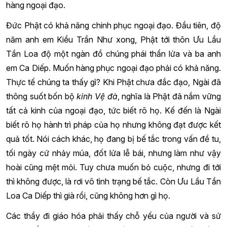
hàng ngoại đạo.
Đức Phật có khả năng chinh phục ngoại đạo. Đầu tiên, độ
năm anh em Kiều Trần Như xong, Phật tới thôn Ưu Lầu
Tần Loa độ một ngàn đồ chúng phái thần lửa và ba anh
em Ca Diếp. Muốn hàng phục ngoại đạo phải có khả năng.
Thực tế chúng ta thấy gì? Khi Phật chưa đắc đạo, Ngài đã
thông suốt bốn bộ
kinh Vệ đà
, nghĩa là Phật đã nắm vững
tất cả kinh của ngoại đạo, tức biết rõ họ. Kế đến là Ngài
biết rõ họ hành trì pháp của họ nhưng không đạt được kết
quả tốt. Nói cách khác, họ đang bị bế tắc trong vấn đề tu,
tối ngày cứ nhảy múa, đốt lửa lễ bái, nhưng làm như vậy
hoài cũng mệt mỏi. Tuy chưa muốn bỏ cuộc, nhưng đi tới
thì không được, là rơi vô tình trạng bế tắc. Còn Ưu Lầu Tần
Loa Ca Diếp thì già rồi, cũng không hơn gì họ.
Các thầy đi giáo hóa phải thấy chỗ yếu của người và sử