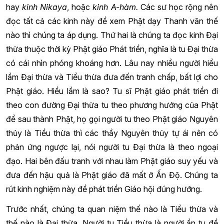
hay
kinh Nikaya
, hoặc
kinh A-hàm.
Các sư học rộng nên
đọc tất cả các kinh này để xem Phật dạy Thanh văn thế
nào thì chúng ta áp dụng. Thứ hai là chúng ta đọc kinh Đại
thừa thuộc thời kỳ Phật giáo Phát triển, nghĩa là tu Đại thừa
có cái nhìn phóng khoáng hơn. Lâu nay nhiều người hiểu
lầm Đại thừa và Tiểu thừa đưa đến tranh chấp, bất lợi cho
Phật giáo. Hiểu lầm là sao? Tu sĩ Phật giáo phát triển đi
theo con đường Đại thừa tu theo phương hướng của Phật
để sau thành Phật, họ gọi người tu theo Phật giáo Nguyên
thủy là Tiểu thừa thì các thầy Nguyên thủy tự ái nên có
phản ứng ngược lại, nói người tu Đại thừa là theo ngoại
đạo. Hai bên đấu tranh với nhau làm Phật giáo suy yếu và
đưa đến hậu quả là Phật giáo đã mất ở Ấn Độ. Chúng ta
rút kinh nghiệm này để phát triển Giáo hội đúng hướng.
Trước nhất, chúng ta quan niệm thế nào là Tiểu thừa và
thế nào là Đại thừa. Người tu Tiểu thừa là người ẩn tu để