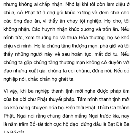
nhưng không ai chấp nhận. Nhớ lại khi tôi còn làm điệu ở
chùa, có Phật tử ở chợ gói khúc xương và đem chia cho
các ông đạo ăn, vì thấy ăn chay tội nghiệp. Họ cho, tôi
không nhận. Các huynh nhận khúc xương và trốn ăn. Nếu
mình tức, xem thường họ và thưa Hòa thượng, họ sẽ khó
chịu với mình. Họ là chúng tăng thượng mạn, phá giới và tôi
thấy những người này về sau hoàn tục, mất đời tu. Nếu
chúng ta gặp chúng tăng thượng mạn không có duyên với
đạo nhưng xuất gia, chúng ta coi chừng, đừng nói. Nếu có
nghiệp nói, chắc chắn họ ghét ta.
Vì vậy, khi ba nghiệp thanh tịnh mới nghe được pháp âm
của ba đời chư Phật thuyết pháp. Tâm mình thanh tịnh mới
có khả năng chuyển hóa họ. Đến thời Phật Thích Ca thành
Phật, Ngài nói rằng chúng đánh mắng Ngài trước kia, nay
là năm trăm Bồ-tát tích cực hộ đạo, đứng đầu là Bạt Đà Bà
La Bồ-tát.