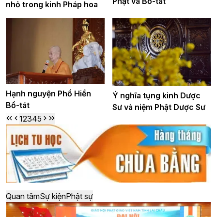
Phật và Bồ-tát
nhỏ trong kinh Pháp hoa
Hạnh nguyện Phổ Hiền
Ý nghĩa tụng kinh Dược
Bồ-tát
Sư và niệm Phật Dược Sư
1
2
3
4
5
Quan tâm
Sự kiện
Phật sự