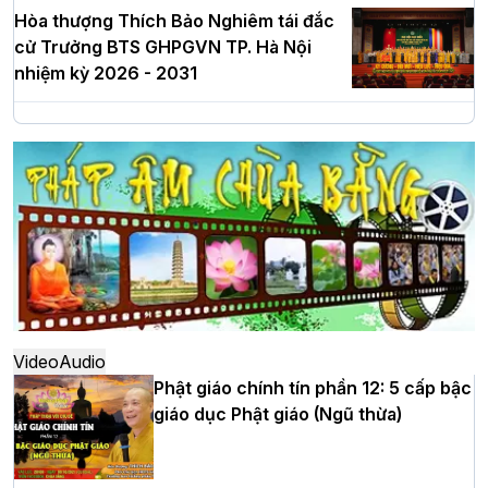
Hòa thượng Thích Bảo Nghiêm tái đắc
cử Trưởng BTS GHPGVN TP. Hà Nội
nhiệm kỳ 2026 - 2031
Hà Nội: Long trọng lễ khởi công xây
dựng Trung tâm văn hóa Phật giáo Thủ
đô
Hà Nội: Ngày tu học cuối cùng khép lại
khóa sinh hoạt Phật pháp mùa hè lần
thứ XIV tại chùa Bằng
Video
Audio
Phật giáo chính tín phần 12: 5 cấp bậc
giáo dục Phật giáo (Ngũ thừa)
Học yêu thương trong ngày tu tập thứ
tư của Khóa sinh hoạt Phật pháp mùa
hè tại chùa Bằng