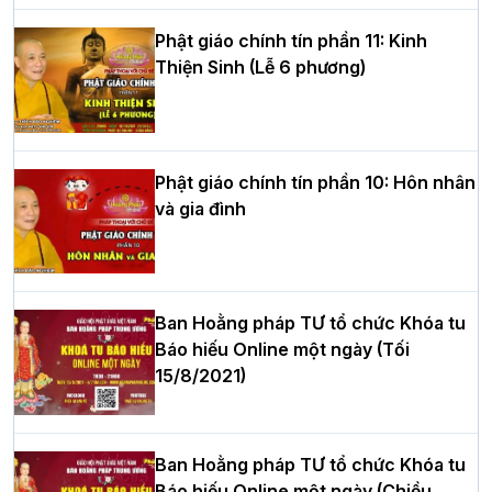
Phật giáo chính tín phần 11: Kinh
Thiện Sinh (Lễ 6 phương)
HT.Thích Thọ Lạc được suy cử làm tân
Trưởng BTS GHPGVN tỉnh Nghệ An
nhiệm kỳ 2026 – 2031
Phật giáo chính tín phần 10: Hôn nhân
và gia đình
Hòa thượng Thích Quảng Tùng tái đắc
cử Trưởng BTS GHPGVN thành phố Hải
Phòng nhiệm kỳ 2026 – 2031
Ban Hoằng pháp TƯ tổ chức Khóa tu
Báo hiếu Online một ngày (Tối
15/8/2021)
Thượng tọa Thích Tâm Chính được suy
cử tân Trưởng ban Trị sự GHPGVN tỉnh
Thanh Hóa nhiệm kỳ 2026 - 2031
Ban Hoằng pháp TƯ tổ chức Khóa tu
Báo hiếu Online một ngày (Chiều