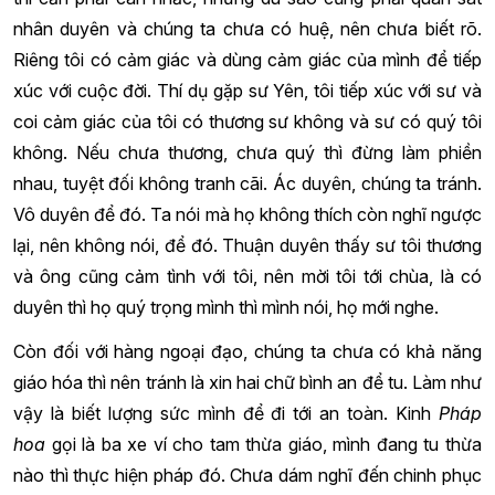
nhân duyên và chúng ta chưa có huệ, nên chưa biết rõ.
Riêng tôi có cảm giác và dùng cảm giác của mình để tiếp
xúc với cuộc đời. Thí dụ gặp sư Yên, tôi tiếp xúc với sư và
coi cảm giác của tôi có thương sư không và sư có quý tôi
không. Nếu chưa thương, chưa quý thì đừng làm phiền
nhau, tuyệt đối không tranh cãi. Ác duyên, chúng ta tránh.
Vô duyên để đó. Ta nói mà họ không thích còn nghĩ ngược
lại, nên không nói, để đó. Thuận duyên thấy sư tôi thương
và ông cũng cảm tình với tôi, nên mời tôi tới chùa, là có
duyên thì họ quý trọng mình thì mình nói, họ mới nghe.
Còn đối với hàng ngoại đạo, chúng ta chưa có khả năng
giáo hóa thì nên tránh là xin hai chữ bình an để tu. Làm như
vậy là biết lượng sức mình để đi tới an toàn. Kinh
Pháp
hoa
gọi là ba xe ví cho tam thừa giáo, mình đang tu thừa
nào thì thực hiện pháp đó. Chưa dám nghĩ đến chinh phục