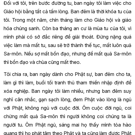
Đối với tôi, trên bước đường tu, ban ngày tôi làm việc cho
Giáo hội bằng tất cả tấm lòng. Ban đêm là thời khóa tu của
tôi. Trong một năm, chín tháng làm cho Giáo hội và giáo
hóa chúng sanh. Còn ba tháng an cư là mùa tu của tôi, vì
mình phải có sở đắc riêng để giải thoát. Đừng nặng quá
việc làm mà mất tu, sau sẽ trở thành thế tục, mất luôn quả
Sa-môn. Nếu sợ mất bổn đạo, nhưng để mất quả Sa-môn
thì bổn đạo và chùa cũng mất theo.
Tôi chia ra, ban ngày dành cho Phật sự, ban đêm cho ta,
làm gì thì làm, buổi tối tranh thủ tham thiền nhập định để
xóa nghiệp. Ban ngày tôi làm nhiều, nhưng ban đêm suy
nghĩ cân nhắc, gạn sạch lòng, đem Phật vào lòng là ngủ
với Phật, không ngủ với cuộc đời. Ôm cuộc đời ngủ, coi
chừng mất quả Sa-môn thì người không coi chúng ta là
người tu. Ôm Phật ngủ, sáng mai họ thấy mình tỏa hào
quang thì họ phát tâm theo Phật và ta cũng làm được Phật