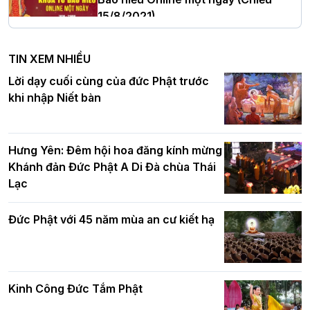
15/8/2021)
Hà Nội: Tăng Ni Trường hạ Bồ Đề trang
nghiêm tác pháp Tiền an cư PL.2570 –
TIN XEM NHIỀU
DL.2026
Ban Hoằng pháp TƯ tổ chức Khóa tu
Lời dạy cuối cùng của đức Phật trước
Báo hiếu Online một ngày (Sáng
khi nhập Niết bàn
15/8/2021)
Thứ trưởng Bộ Dân tộc và Tôn giáo
chúc mừng Phật đản BTS GHPGVN TP.
Hưng Yên: Đêm hội hoa đăng kính mừng
Hà Nội
Khánh đản Đức Phật A Di Đà chùa Thái
Lạc
Tinh thần yêu nước của Phật giáo
Đức Phật với 45 năm mùa an cư kiết hạ
Hơn 5.000 người tham dự diễu hành,
cung rước Xá lợi Đức Phật kính mừng
ngày Đức Phật đản sinh
Kinh Công Đức Tắm Phật
Phật giáo chính tín Phần 9: Giải thích