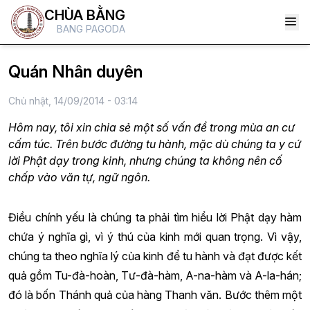
CHÙA BẰNG
BANG PAGODA
Quán Nhân duyên
Chủ nhật, 14/09/2014 - 03:14
Hôm nay, tôi xin chia sẻ một số vấn đề trong mùa an cư
cấm túc. Trên bước đường tu hành, mặc dù chúng ta y cứ
lời Phật dạy trong kinh, nhưng chúng ta không nên cố
chấp vào văn tự, ngữ ngôn.
Điều chính yếu là chúng ta phải tìm hiểu lời Phật dạy hàm
chứa ý nghĩa gì, vì ý thú của kinh mới quan trọng. Vì vậy,
chúng ta theo nghĩa lý của kinh để tu hành và đạt được kết
quả gồm Tu-đà-hoàn, Tư-đà-hàm, A-na-hàm và A-la-hán;
đó là bốn Thánh quả của hàng Thanh văn. Bước thêm một