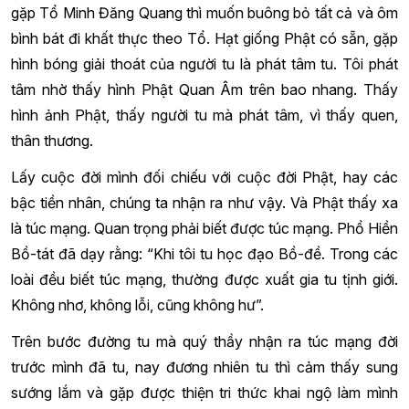
gặp Tổ Minh Đăng Quang thì muốn buông bỏ tất cả và ôm
bình bát đi khất thực theo Tổ. Hạt giống Phật có sẵn, gặp
hình bóng giải thoát của người tu là phát tâm tu. Tôi phát
tâm nhờ thấy hình Phật Quan Âm trên bao nhang. Thấy
hình ảnh Phật, thấy người tu mà phát tâm, vì thấy quen,
thân thương.
Lấy cuộc đời mình đối chiếu với cuộc đời Phật, hay các
bậc tiền nhân, chúng ta nhận ra như vậy. Và Phật thấy xa
là túc mạng. Quan trọng phải biết được túc mạng. Phổ Hiền
Bồ-tát đã dạy rằng: “Khi tôi tu học đạo Bồ-đề. Trong các
loài đều biết túc mạng, thường được xuất gia tu tịnh giới.
Không nhơ, không lỗi, cũng không hư”.
Trên bước đường tu mà quý thầy nhận ra túc mạng đời
trước mình đã tu, nay đương nhiên tu thì cảm thấy sung
sướng lắm và gặp được thiện tri thức khai ngộ làm mình