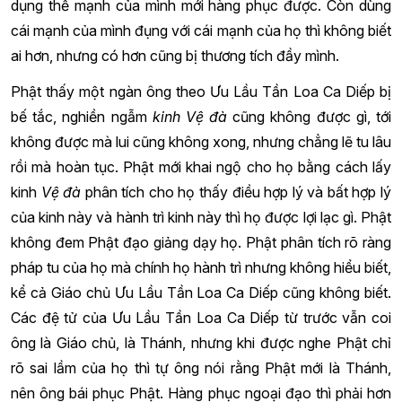
dụng thế mạnh của mình mới hàng phục được. Còn dùng
cái mạnh của mình đụng với cái mạnh của họ thì không biết
ai hơn, nhưng có hơn cũng bị thương tích đầy mình.
Phật thấy một ngàn ông theo Ưu Lầu Tần Loa Ca Diếp bị
bế tắc, nghiền ngẫm
kinh Vệ đà
cũng không được gì, tới
không được mà lui cũng không xong, nhưng chẳng lẽ tu lâu
rồi mà hoàn tục. Phật mới khai ngộ cho họ bằng cách lấy
kinh
Vệ đà
phân tích cho họ thấy điều hợp lý và bất hợp lý
của kinh này và hành trì kinh này thì họ được lợi lạc gì. Phật
không đem Phật đạo giảng dạy họ. Phật phân tích rõ ràng
pháp tu của họ mà chính họ hành trì nhưng không hiểu biết,
kể cả Giáo chủ Ưu Lầu Tần Loa Ca Diếp cũng không biết.
Các đệ tử của Ưu Lầu Tần Loa Ca Diếp từ trước vẫn coi
ông là Giáo chủ, là Thánh, nhưng khi được nghe Phật chỉ
rõ sai lầm của họ thì tự ông nói rằng Phật mới là Thánh,
nên ông bái phục Phật. Hàng phục ngoại đạo thì phải hơn