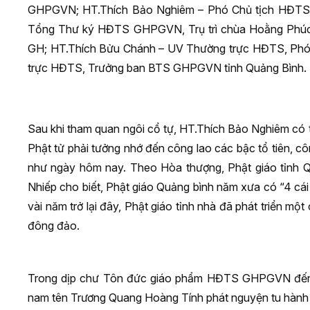
GHPGVN; HT.Thích Bảo Nghiêm – Phó Chủ tịch HĐTS 
Tổng Thư ký HĐTS GHPGVN, Trụ trì chùa Hoằng Phúc
GH; HT.Thích Bửu Chánh – UV Thường trực HĐTS, Ph
trực HĐTS, Trưởng ban BTS GHPGVN tỉnh Quảng Bình.
Sau khi tham quan ngôi cổ tự, HT.Thích Bảo Nghiêm có t
Phật tử phải tưởng nhớ đến công lao các bậc tổ tiên, c
như ngày hôm nay. Theo Hòa thượng, Phật giáo tỉnh Qu
Nhiếp cho biết, Phật giáo Quảng bình năm xưa có “4 cá
vài năm trở lại đây, Phật giáo tỉnh nhà đã phát triển m
đông đảo.
Trong dịp chư Tôn đức giáo phẩm HĐTS GHPGVN đến th
nam tên Trương Quang Hoàng Tính phát nguyện tu hành 