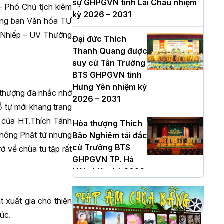
sự GHPGVN tỉnh Lai Châu nhiệm
 Phó Chủ tịch kiêm
kỳ 2026 – 2031
ng ban Văn hóa TƯ
 Nhiếp – UV Thường
Đại đức Thích
Thanh Quang được
suy cử Tân Trưởng
BTS GHPGVN tỉnh
Hưng Yên nhiệm kỳ
a thượng đã nhắc nhở
2026 – 2031
ổ tự mới khang trang
i của HT.Thích Tánh
Hòa thượng Thích
 không Phật tử nhưng
Bảo Nghiêm tái đắc
cử Trưởng BTS
ở về chùa tu tập rất
GHPGVN TP. Hà
Nội nhiệm kỳ 2026
- 2031
xuất gia cho thiện
Hà Nội: Long trọng
úc.
lễ khởi công xây