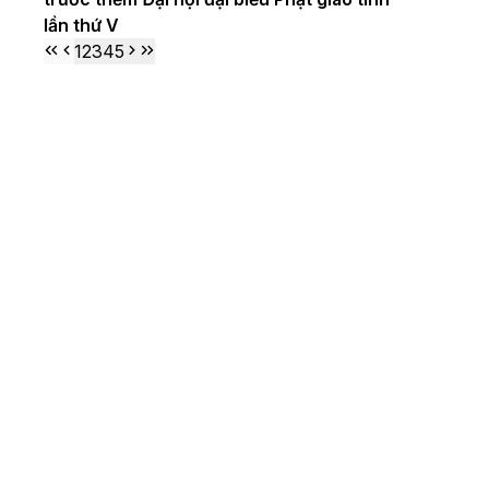
lần thứ V
1
2
3
4
5