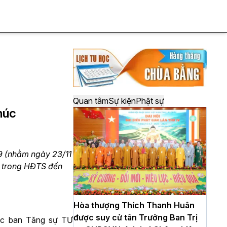
Quan tâm
Sự kiện
Phật sự
húc
19 (nhằm ngày 23/11
o trong HĐTS đến
Hòa thượng Thích Thanh Huân
được suy cử tân Trưởng Ban Trị
ực ban Tăng sự TƯ