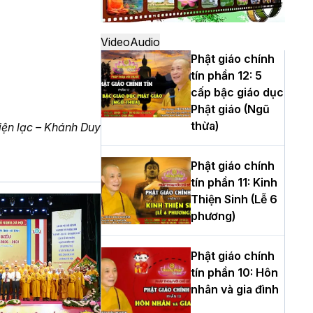
dựng Trung tâm
văn hóa Phật giáo
Video
Audio
Thủ đô
Phật giáo chính
tín phần 12: 5
Hà Nội: Ngày tu
cấp bậc giáo dục
học cuối cùng
Phật giáo (Ngũ
khép lại khóa sinh
thừa)
iện lạc – Khánh Duy
hoạt Phật pháp
mùa hè lần thứ XIV
tại chùa Bằng
Phật giáo chính
tín phần 11: Kinh
Học yêu thương
Thiện Sinh (Lễ 6
trong ngày tu tập
phương)
thứ tư của Khóa
sinh hoạt Phật
Phật giáo chính
pháp mùa hè tại
tín phần 10: Hôn
chùa Bằng
nhân và gia đình