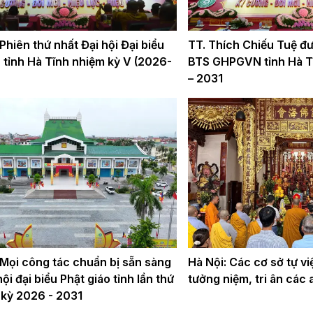
hiên thứ nhất Đại hội Đại biểu
TT. Thích Chiếu Tuệ đ
̉nh Hà Tĩnh nhiệm kỳ V (2026-
BTS GHPGVN tỉnh Hà T
– 2031
 Mọi công tác chuẩn bị sẵn sàng
Hà Nội: Các cơ sở tự v
ội đại biểu Phật giáo tỉnh lần thứ
tưởng niệm, tri ân các a
 kỳ 2026 - 2031