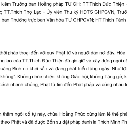
kiêm Trưởng ban Hoằng pháp TƯ GH; TT.Thích Đức Thiện –
; TT.Thích Thọ Lạc – Ủy viên Thư ký HĐTS GHPGVN, Trưở
ó ban Thường trực ban Văn hóa TƯ GHPGVN; HT.Thích Tánh
hời pháp thoại đến với quý Phật tử và người dân nơi đây. Hò
ông lao của TT.Thích Đức Thiện đã gìn giữ và xây dựng ngôi c
ảng Bình có khởi sắc và đang phát triển từng ngày. Như lờ
i không”. Không chùa chiền, không Giáo hội, không Tăng già,
ột cách nhanh chóng, Phật tử tìm đến Phật pháp và cùng nhau tr
ăm ngôi cổ tự này, chùa Hoằng Phúc cũng làm lễ thế phát 
theo Phật và đã được Bổn sư đặt pháp danh là Thích Minh Ph