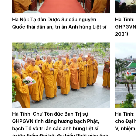
Hà Nội: Tạ đàn Dược Sư cầu nguyện
Hà Tĩnh: P
Quốc thái dân an, tri ân Anh hùng Liệt sĩ
GHPGVN ti
2031)
Hà Tĩnh: Chư Tôn đức Ban Trị sự
Hà Tĩnh:
GHPGVN tỉnh dâng hương bạch Phật,
cho Đại h
bạch Tổ và tri ân các anh hùng liệt sĩ
V, nhiệm
trước thềm Đại hội đại biểu Phật giáo tỉnh