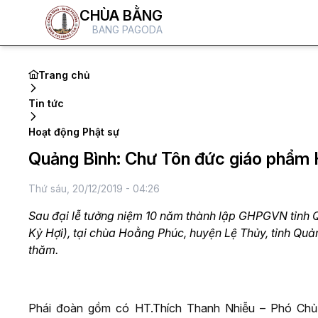
CHÙA BẰNG
BANG PAGODA
Trang chủ
Tin tức
Hoạt động Phật sự
Quảng Bình: Chư Tôn đức giáo phẩ
Thứ sáu, 20/12/2019 - 04:26
Sau đại lễ tưởng niệm 10 năm thành lập GHPGVN tỉnh Q
Kỷ Hợi), tại chùa Hoằng Phúc, huyện Lệ Thủy, tỉnh Qu
thăm.
Phái đoàn gồm có HT.Thích Thanh Nhiễu – Phó Chủ