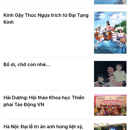
Phật giáo chính tín Phần 8: Hiếu đạo
Hà Nội: Gần 40 xe hoa rực rỡ diễu hành
và bình đẳng trong Phật giáo
Kinh Gậy Thúc Ngựa trích từ Đại Tạng
kính mừng Đại lễ Phật đản PL.2570 –
Kinh
DL.2026
Các cơ quan, ban, ngành Thành phố
Phật giáo chính tín Phần 7: Luật nhân
chúc mừng BTS GHPGVN TP. Hà Nội
quả
nhân mùa Phật đản PL.2570
Bố ơi, chờ con nhé…
Hải Dương: Hội thảo Khoa học Thiền
phái Tào Động VN
Hà Nội: Đại lễ tri ân anh hùng liệt sỹ,