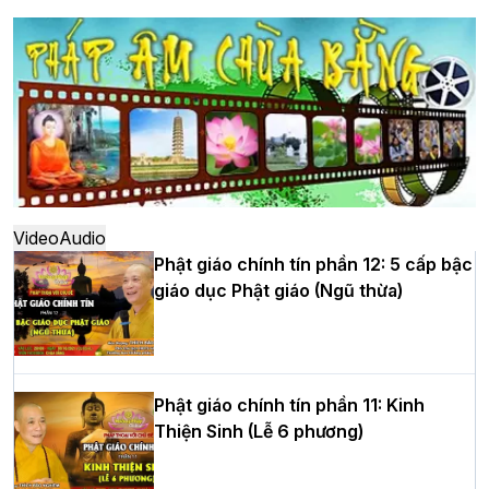
Hà Nội: Long trọng lễ khởi công xây
dựng Trung tâm văn hóa Phật giáo Thủ
đô
Hà Nội: Ngày tu học cuối cùng khép lại
khóa sinh hoạt Phật pháp mùa hè lần
thứ XIV tại chùa Bằng
Video
Audio
Phật giáo chính tín phần 12: 5 cấp bậc
giáo dục Phật giáo (Ngũ thừa)
Học yêu thương trong ngày tu tập thứ
tư của Khóa sinh hoạt Phật pháp mùa
hè tại chùa Bằng
Phật giáo chính tín phần 11: Kinh
Thiện Sinh (Lễ 6 phương)
HT.Thích Thọ Lạc được suy cử làm tân
Trưởng BTS GHPGVN tỉnh Nghệ An