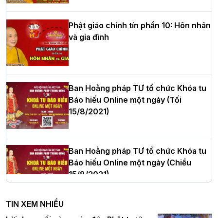
nhiệm kỳ 2026 – 2031
Phật giáo chính tín phần 10: Hôn nhân
và gia đình
Hòa thượng Thích Quảng Tùng tái đắc
cử Trưởng BTS GHPGVN thành phố Hải
Phòng nhiệm kỳ 2026 – 2031
Ban Hoằng pháp TƯ tổ chức Khóa tu
Báo hiếu Online một ngày (Tối
15/8/2021)
Thượng tọa Thích Tâm Chính được suy
cử tân Trưởng ban Trị sự GHPGVN tỉnh
Thanh Hóa nhiệm kỳ 2026 - 2031
Ban Hoằng pháp TƯ tổ chức Khóa tu
Báo hiếu Online một ngày (Chiều
15/8/2021)
Hà Nội: Tăng Ni Trường hạ Bồ Đề trang
nghiêm tác pháp Tiền an cư PL.2570 –
TIN XEM NHIỀU
DL.2026
Ban Hoằng pháp TƯ tổ chức Khóa tu