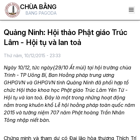
CHÙA BẰNG
BANG PAGODA
Quảng Ninh: Hội thảo Phật giáo Trúc
Lâm - Hội tụ và lan toả
Thứ năm, 10/12/2015 - 23:33
Ngày 10/12, tức ngày{29/10 Ất mùi} tại hội trường chùa
Trình - TP Uông Bí, Ban Hoằng pháp trung ương
GHPGVN và GHPGVN tỉnh Quảng Ninh đã phối hợp tổ
chức Hội thảo khoa học Phật giáo Trúc Lâm Yên Tử -
Hội tụ và lan toả. Đây là một trong những hoạt động
nằm trong khuôn khổ Lễ hội hoằng pháp toàn quốc năm
2015 và tưởng niệm 707 năm Phật hoàng Trần Nhân
Tông nhập niết bàn.
Chứng minh và tham dự có Đại lão hòa thượng Thích Trí