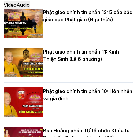
Video
Audio
Phật giáo chính tín phần 12: 5 cấp bậc
giáo dục Phật giáo (Ngũ thừa)
Học yêu thương trong ngày tu tập thứ
tư của Khóa sinh hoạt Phật pháp mùa
hè tại chùa Bằng
Phật giáo chính tín phần 11: Kinh
Thiện Sinh (Lễ 6 phương)
HT.Thích Thọ Lạc được suy cử làm tân
Trưởng BTS GHPGVN tỉnh Nghệ An
nhiệm kỳ 2026 – 2031
Phật giáo chính tín phần 10: Hôn nhân
và gia đình
Hòa thượng Thích Quảng Tùng tái đắc
cử Trưởng BTS GHPGVN thành phố Hải
Phòng nhiệm kỳ 2026 – 2031
Ban Hoằng pháp TƯ tổ chức Khóa tu