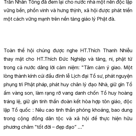
Trần Nhân Tông đã đem lại cho nước nhà một nền độc lập
vững bền, phồn vinh và hưng thịnh, xã hội được phát triển
một cách vững mạnh trên nền tảng giáo lý Phật đà.
Toàn thể hội chúng được nghe HT.Thích Thanh Nhiễu
thay mặt cho HT.Thích Đức Nghiệp và tăng, ni, phật tử
trong cả nước dâng lời cảm niệm: "
Tâm cảm ý giao. Một
lòng thành kính cúi đầu đỉnh lễ Lịch đại Tổ sư, phát nguyện
phụng trì Phật pháp, phát huy chân lý đạo Nhà, giữ gìn Tổ
ấm vàng son, làm rạng rỡ vang danh chốn Tổ huy hoàng
tráng lệ, giữ gìn tinh thần đoàn kết hòa hợp tôn giáo, độc
lập Tổ quốc : Nêu cao tinh thần phóng khoáng, bao dung
trong cộng đồng dân tộc và xã hội để thực hiện hữu
phương châm "tốt đời – đẹp đạo” …"