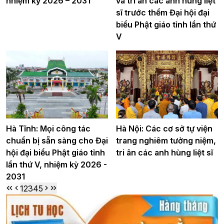
nhiệm kỳ 2026 – 2031
và tri ân các anh hùng liệt
sĩ trước thềm Đại hội đại
biểu Phật giáo tỉnh lần thứ
V
Hà Tĩnh: Mọi công tác
Hà Nội: Các cơ sở tự viện
chuẩn bị sẵn sàng cho Đại
trang nghiêm tưởng niệm,
hội đại biểu Phật giáo tỉnh
tri ân các anh hùng liệt sĩ
lần thứ V, nhiệm kỳ 2026 -
2031
1
2
3
4
5