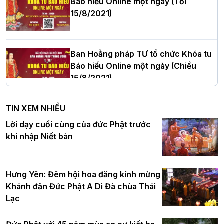
Báo hiếu Online một ngày (Tối
15/8/2021)
Thượng tọa Thích Tâm Chính được suy
cử tân Trưởng ban Trị sự GHPGVN tỉnh
Thanh Hóa nhiệm kỳ 2026 - 2031
Ban Hoằng pháp TƯ tổ chức Khóa tu
Báo hiếu Online một ngày (Chiều
15/8/2021)
Hà Nội: Tăng Ni Trường hạ Bồ Đề trang
nghiêm tác pháp Tiền an cư PL.2570 –
TIN XEM NHIỀU
DL.2026
Ban Hoằng pháp TƯ tổ chức Khóa tu
Lời dạy cuối cùng của đức Phật trước
Báo hiếu Online một ngày (Sáng
khi nhập Niết bàn
15/8/2021)
Thứ trưởng Bộ Dân tộc và Tôn giáo
chúc mừng Phật đản BTS GHPGVN TP.
Hưng Yên: Đêm hội hoa đăng kính mừng
Hà Nội
Khánh đản Đức Phật A Di Đà chùa Thái
Lạc
Tinh thần yêu nước của Phật giáo