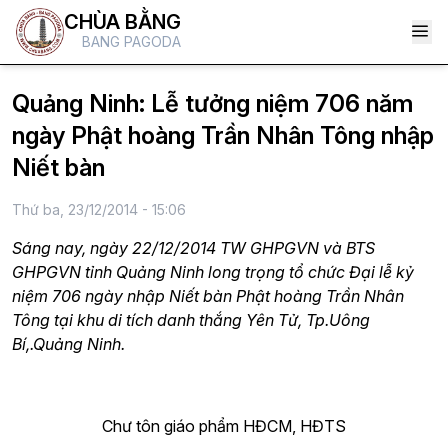
CHÙA BẰNG
BANG PAGODA
Quảng Ninh: Lễ tưởng niệm 706 năm
ngày Phật hoàng Trần Nhân Tông nhập
Niết bàn
Thứ ba, 23/12/2014 - 15:06
Sáng nay, ngày 22/12/2014 TW GHPGVN và BTS
GHPGVN tỉnh Quảng Ninh long trọng tổ chức Đại lễ kỷ
niệm 706 ngày nhập Niết bàn Phật hoàng Trần Nhân
Tông tại khu di tích danh thắng Yên Tử, Tp.Uông
Bí,.Quảng Ninh.
Chư tôn giáo phẩm HĐCM, HĐTS