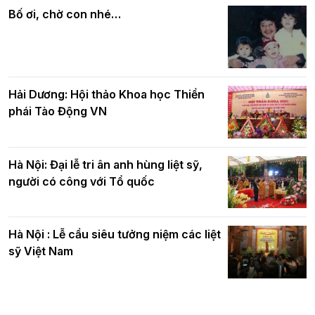
quả
nhân mùa Phật đản PL.2570
Bố ơi, chờ con nhé…
Hải Dương: Hội thảo Khoa học Thiền
phái Tào Động VN
Hà Nội: Đại lễ tri ân anh hùng liệt sỹ,
người có công với Tổ quốc
Hà Nội : Lễ cầu siêu tưởng niệm các liệt
sỹ Việt Nam