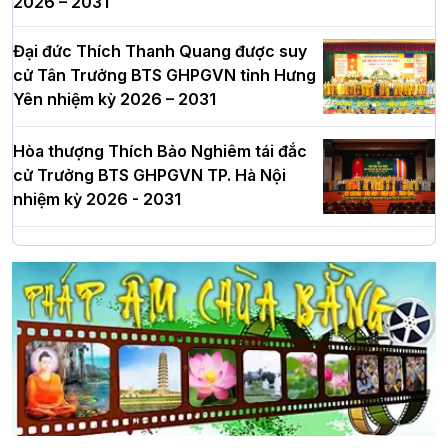
2026 – 2031
Đại đức Thích Thanh Quang được suy
cử Tân Trưởng BTS GHPGVN tỉnh Hưng
Yên nhiệm kỳ 2026 – 2031
Hòa thượng Thích Bảo Nghiêm tái đắc
cử Trưởng BTS GHPGVN TP. Hà Nội
nhiệm kỳ 2026 - 2031
Hà Nội: Long trọng lễ khởi công xây
dựng Trung tâm văn hóa Phật giáo Thủ
đô
Hà Nội: Ngày tu học cuối cùng khép lại
khóa sinh hoạt Phật pháp mùa hè lần
thứ XIV tại chùa Bằng