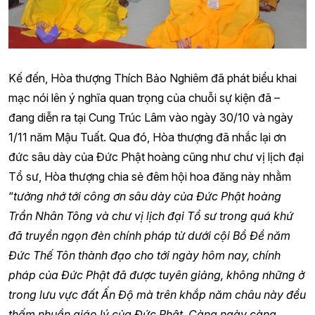
Kế đến, Hòa thượng Thích Bảo Nghiêm đã phát biểu khai
mạc nói lên ý nghĩa quan trọng của chuỗi sự kiện đã –
đang diễn ra tại Cung Trúc Lâm vào ngày 30/10 và ngày
1/11 năm Mậu Tuất. Qua đó, Hòa thượng đã nhắc lại ơn
đức sâu dày của Đức Phật hoàng cũng như chư vị lịch đại
Tổ sư, Hòa thượng chia sẻ đêm hội hoa đăng này nhằm
“
tưởng nhớ tới công ơn sâu dày của Đức Phật hoàng
Trần Nhân Tông và chư vị lịch đại Tổ sư trong quá khứ
đã truyền ngọn đèn chính pháp từ dưới cội Bồ Đề năm
Đức Thế Tôn thành đạo cho tới ngày hôm nay, chính
pháp của Đức Phật đã được tuyên giảng, không những ở
trong lưu vực đất Ấn Độ mà trên khắp năm châu này đều
thấm nhuần giáo lý của Đức Phật. Càng ngày càng