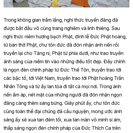
Trong không gian trầm lắng, nghi thức truyền đăng đã
được bắt đầu vô cùng trang nghiêm và linh thiêng. Sau
nghi thức niêm hương bạch Phật, đỉnh lễ Đức Phật hoàng,
từ bàn thờ Phật, chư tôn đức đã đón nhận ánh nến rồi
truyền lại cho Tăng ni, Phật tử phía dưới, như trao truyền
ánh sáng của niềm tin vào những điều tốt đẹp. Đây chính
là ngọn đèn chính pháp từ Đức Thế Tôn, truyền trao tới
các bậc tổ, tới Việt Nam, truyền trao tới Phật hoàng Trần
Nhân Tông và từ ấy lan tỏa đi tất cả mọi nơi. Trong ánh
nến ấm áp, nét mặt của những người đã đón nhận ngọn
đăng càng thêm sáng bừng. Giây phút ấy, chư tôn đức
cùng toàn thể đại chúng đã cầu nguyện, mong ước ánh
sáng ấy sẽ xua tan đêm tối, xua tan màn vô minh si ám,
thắp sáng ngọn đèn chính pháp của Đức Thích Ca trên