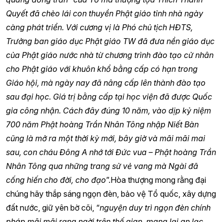
Quyết đã chèo lái con thuyền Phật giáo tỉnh nhà ngày
càng phát triển. Với cương vị là Phó chủ tịch HĐTS,
Trưởng ban giáo dục Phật giáo TW đã đưa nền giáo dục
của Phật giáo nước nhà từ chương trình đào tạo cử nhân
cho Phật giáo với khuôn khổ bằng cấp có hạn trong
Giáo hội, mà ngày nay đã nâng cấp lên thành đào tạo
sau đại học. Giá trị bằng cấp tại học viện đã được Quốc
gia công nhận. Cách đây đúng 10 năm, vào dịp kỷ niệm
700 năm Phật hoàng Trần Nhân Tông nhập Niết Bàn
cũng là mở ra một thời kỳ mới, bây giờ và mãi mãi mai
sau, con cháu Đông A nhớ tới Đức vua – Phật hoàng Trần
Nhân Tông qua những trang sử vẻ vang mà Ngài đã
cống hiến cho đời, cho đạo
”.Hòa thượng mong rằng đại
chúng hãy thắp sáng ngọn đèn, bảo vệ Tổ quốc, xây dựng
đất nước, giữ yên bờ cõi, “
nguyện duy trì ngọn đèn chính
pháp mãi mãi rạng ngời trên thế gian, mang lại an lạc