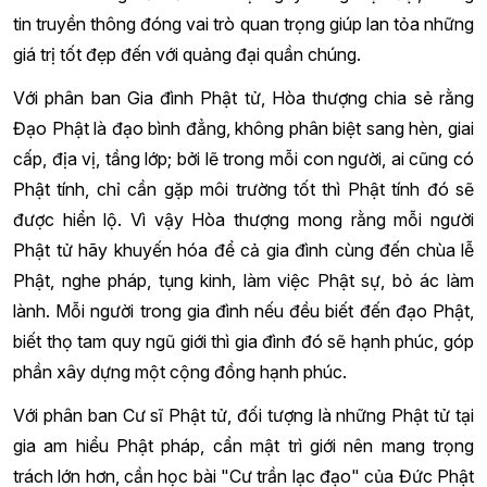
tin truyền thông đóng vai trò quan trọng giúp lan tỏa những
giá trị tốt đẹp đến với quảng đại quần chúng.
Với phân ban Gia đình Phật tử, Hòa thượng chia sẻ rằng
Đạo Phật là đạo bình đẳng, không phân biệt sang hèn, giai
cấp, địa vị, tầng lớp; bởi lẽ trong mỗi con người, ai cũng có
Phật tính, chỉ cần gặp môi trường tốt thì Phật tính đó sẽ
được hiển lộ. Vì vậy Hòa thượng mong rằng mỗi người
Phật tử hãy khuyến hóa để cả gia đình cùng đến chùa lễ
Phật, nghe pháp, tụng kinh, làm việc Phật sự, bỏ ác làm
lành. Mỗi người trong gia đình nếu đều biết đến đạo Phật,
biết thọ tam quy ngũ giới thì gia đình đó sẽ hạnh phúc, góp
phần xây dựng một cộng đồng hạnh phúc.
Với phân ban Cư sĩ Phật tử, đối tượng là những Phật tử tại
gia am hiểu Phật pháp, cẩn mật trì giới nên mang trọng
trách lớn hơn, cần học bài "Cư trần lạc đạo" của Đức Phật