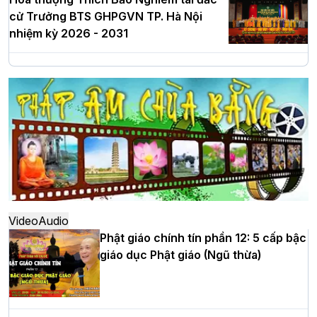
cử Trưởng BTS GHPGVN TP. Hà Nội
nhiệm kỳ 2026 - 2031
Hà Nội: Long trọng lễ khởi công xây
dựng Trung tâm văn hóa Phật giáo Thủ
đô
Hà Nội: Ngày tu học cuối cùng khép lại
khóa sinh hoạt Phật pháp mùa hè lần
thứ XIV tại chùa Bằng
Video
Audio
Phật giáo chính tín phần 12: 5 cấp bậc
giáo dục Phật giáo (Ngũ thừa)
Học yêu thương trong ngày tu tập thứ
tư của Khóa sinh hoạt Phật pháp mùa
hè tại chùa Bằng