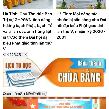
Hà Tĩnh: Chư Tôn đức Ban
Hà Tĩnh: Mọi công tác
Trị sự GHPGVN tỉnh dâng
chuẩn bị sẵn sàng cho Đại
hương bạch Phật, bạch Tổ
hội đại biểu Phật giáo tỉnh
và tri ân các anh hùng liệt
lần thứ V, nhiệm kỳ 2026 -
sĩ trước thềm Đại hội đại
2031
biểu Phật giáo tỉnh lần thứ
V
1
2
3
4
5
Quan tâm
Sự kiện
Phật sự