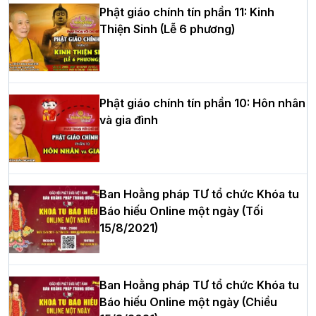
Phật giáo chính tín phần 11: Kinh
Thiện Sinh (Lễ 6 phương)
HT.Thích Thọ Lạc được suy cử làm tân
Trưởng BTS GHPGVN tỉnh Nghệ An
nhiệm kỳ 2026 – 2031
Phật giáo chính tín phần 10: Hôn nhân
và gia đình
Hòa thượng Thích Quảng Tùng tái đắc
cử Trưởng BTS GHPGVN thành phố Hải
Phòng nhiệm kỳ 2026 – 2031
Ban Hoằng pháp TƯ tổ chức Khóa tu
Báo hiếu Online một ngày (Tối
15/8/2021)
Thượng tọa Thích Tâm Chính được suy
cử tân Trưởng ban Trị sự GHPGVN tỉnh
Thanh Hóa nhiệm kỳ 2026 - 2031
Ban Hoằng pháp TƯ tổ chức Khóa tu
Báo hiếu Online một ngày (Chiều