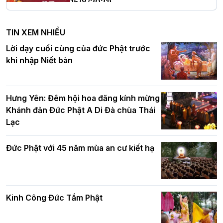
15/8/2021)
Hà Nội: Tăng Ni Trường hạ Bồ Đề trang
nghiêm tác pháp Tiền an cư PL.2570 –
TIN XEM NHIỀU
DL.2026
Ban Hoằng pháp TƯ tổ chức Khóa tu
Lời dạy cuối cùng của đức Phật trước
Báo hiếu Online một ngày (Sáng
khi nhập Niết bàn
15/8/2021)
Thứ trưởng Bộ Dân tộc và Tôn giáo
chúc mừng Phật đản BTS GHPGVN TP.
Hưng Yên: Đêm hội hoa đăng kính mừng
Hà Nội
Khánh đản Đức Phật A Di Đà chùa Thái
Lạc
Tinh thần yêu nước của Phật giáo
Đức Phật với 45 năm mùa an cư kiết hạ
Hơn 5.000 người tham dự diễu hành,
cung rước Xá lợi Đức Phật kính mừng
ngày Đức Phật đản sinh
Kinh Công Đức Tắm Phật
Phật giáo chính tín Phần 9: Giải thích
về "Lục Tức Phật"
Đại lễ Phật đản PL.2570 tại Hà Nội: Lan