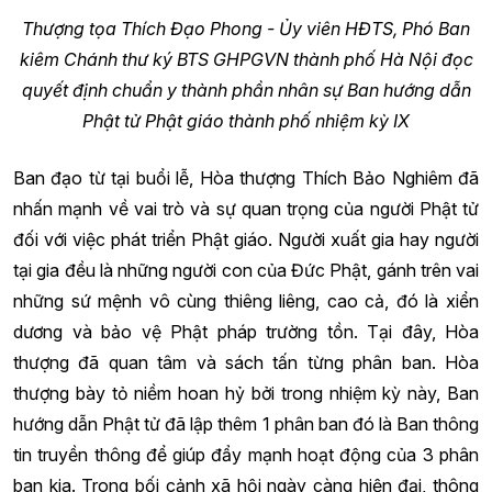
Thượng tọa Thích Đạo Phong - Ủy viên HĐTS, Phó Ban
kiêm Chánh thư ký BTS GHPGVN thành phố Hà Nội đọc
quyết định chuẩn y thành phần nhân sự Ban hướng dẫn
Phật tử Phật giáo thành phố nhiệm kỳ IX
Ban đạo từ tại buổi lễ, Hòa thượng Thích Bảo Nghiêm đã
nhấn mạnh về vai trò và sự quan trọng của người Phật tử
đối với việc phát triển Phật giáo. Người xuất gia hay người
tại gia đều là những người con của Đức Phật, gánh trên vai
những sứ mệnh vô cùng thiêng liêng, cao cả, đó là xiển
dương và bảo vệ Phật pháp trường tồn. Tại đây, Hòa
thượng đã quan tâm và sách tấn từng phân ban. Hòa
thượng bày tỏ niềm hoan hỷ bởi trong nhiệm kỳ này, Ban
hướng dẫn Phật tử đã lập thêm 1 phân ban đó là Ban thông
tin truyền thông để giúp đẩy mạnh hoạt động của 3 phân
ban kia. Trong bối cảnh xã hội ngày càng hiện đại, thông