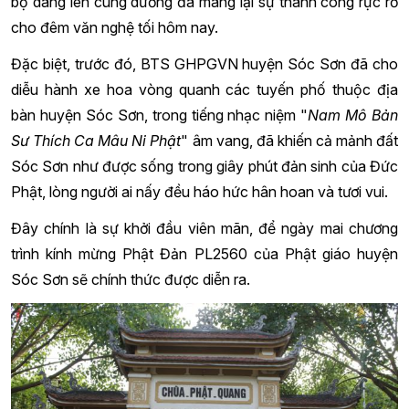
bộ dâng lên cúng dường đã mang lại sự thành công rực rỡ
cho đêm văn nghệ tối hôm nay.
Đặc biệt, trước đó, BTS GHPGVN huyện Sóc Sơn đã cho
diễu hành xe hoa vòng quanh các tuyến phố thuộc địa
bàn huyện Sóc Sơn, trong tiếng nhạc niệm "
Nam Mô Bản
Sư Thích Ca Mâu Ni Phật
" âm vang, đã khiến cả mảnh đất
Sóc Sơn như được sống trong giây phút đản sinh của Đức
Phật, lòng người ai nấy đều háo hức hân hoan và tươi vui.
Đây chính là sự khởi đầu viên mãn, để ngày mai chương
trình kính mừng Phật Đản PL2560 của Phật giáo huyện
Sóc Sơn sẽ chính thức được diễn ra.