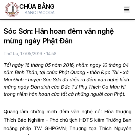
CHÙA BẰNG
BANG PAGODA
Sóc Sơn: Hân hoan đêm văn nghệ
mừng ngày Phật Đản
Thứ ba, 17/05/2016 - 14:58
Tối ngày 16 tháng 05 năm 2016, nhằm ngày 10 tháng 04
năm Bính Thân, tại chùa Phật Quang - thôn Đạc Tài - xã
Mai Định - huyện Sóc Sơn đã diễn ra đêm văn nghệ kính
mừng ngày Đản sinh của Đức Từ Phụ Thích Ca Mâu Ni
trong niềm hân hoan của tất cả những người con Phật.
Quang lâm chứng minh đêm văn nghệ có: Hòa thượng
Thích Bảo Nghiêm - Phó chủ tịch HĐTS kiêm Trưởng Ban
hoằng pháp TW GHPGVN; Thượng tọa Thích Nguyên