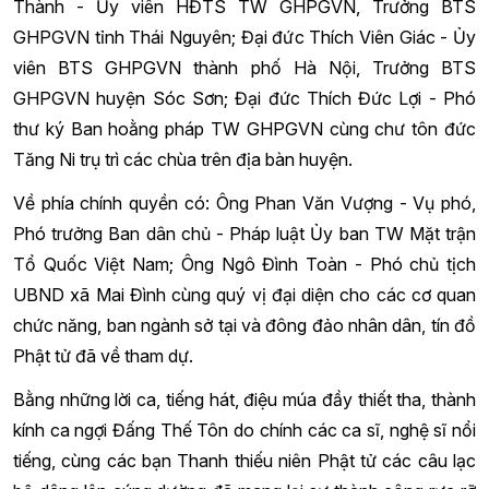
Thành - Ủy viên HĐTS TW GHPGVN, Trưởng BTS
GHPGVN tỉnh Thái Nguyên; Đại đức Thích Viên Giác - Ủy
viên BTS GHPGVN thành phố Hà Nội, Trưởng BTS
GHPGVN huyện Sóc Sơn; Đại đức Thích Đức Lợi - Phó
thư ký Ban hoằng pháp TW GHPGVN cùng chư tôn đức
Tăng Ni trụ trì các chùa trên địa bàn huyện.
Về phía chính quyền có: Ông Phan Văn Vượng - Vụ phó,
Phó trưởng Ban dân chủ - Pháp luật Ủy ban TW Mặt trận
Tổ Quốc Việt Nam; Ông Ngô Đình Toàn - Phó chủ tịch
UBND xã Mai Đình cùng quý vị đại diện cho các cơ quan
chức năng, ban ngành sở tại và đông đảo nhân dân, tín đồ
Phật tử đã về tham dự.
Bằng những lời ca, tiếng hát, điệu múa đầy thiết tha, thành
kính ca ngợi Đấng Thế Tôn do chính các ca sĩ, nghệ sĩ nổi
tiếng, cùng các bạn Thanh thiếu niên Phật tử các câu lạc