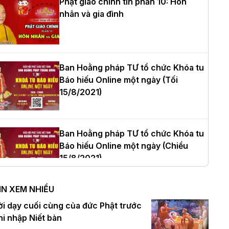
Phật giáo chính tín phần 10: Hôn
nhân và gia đình
òa thượng Thích Quảng Tùng tái đắc
ử Trưởng BTS GHPGVN thành phố Hải
hòng nhiệm kỳ 2026 – 2031
Ban Hoằng pháp TƯ tổ chức Khóa tu
Báo hiếu Online một ngày (Tối
15/8/2021)
hượng tọa Thích Tâm Chính được suy
ử tân Trưởng ban Trị sự GHPGVN tỉnh
hanh Hóa nhiệm kỳ 2026 - 2031
Ban Hoằng pháp TƯ tổ chức Khóa tu
Báo hiếu Online một ngày (Chiều
15/8/2021)
à Nội: Tăng Ni Trường hạ Bồ Đề trang
ghiêm tác pháp Tiền an cư PL.2570 –
IN XEM NHIỀU
L.2026
Ban Hoằng pháp TƯ tổ chức Khóa tu
ời dạy cuối cùng của đức Phật trước
Báo hiếu Online một ngày (Sáng
hi nhập Niết bàn
15/8/2021)