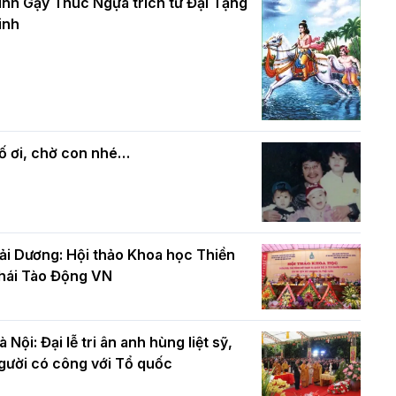
và bình đẳng trong Phật giáo
inh Gậy Thúc Ngựa trích từ Đại Tạng
ính mừng Đại lễ Phật đản PL.2570 –
inh
L.2026
ác cơ quan, ban, ngành Thành phố
Phật giáo chính tín Phần 7: Luật nhân
húc mừng BTS GHPGVN TP. Hà Nội
quả
hân mùa Phật đản PL.2570
ố ơi, chờ con nhé…
ải Dương: Hội thảo Khoa học Thiền
hái Tào Động VN
à Nội: Đại lễ tri ân anh hùng liệt sỹ,
gười có công với Tổ quốc