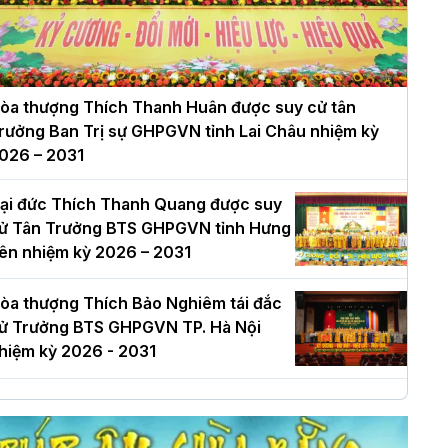
òa thượng Thích Thanh Huân được suy cử tân
rưởng Ban Trị sự GHPGVN tỉnh Lai Châu nhiệm kỳ
026 – 2031
ại đức Thích Thanh Quang được suy
ử Tân Trưởng BTS GHPGVN tỉnh Hưng
ên nhiệm kỳ 2026 – 2031
òa thượng Thích Bảo Nghiêm tái đắc
ử Trưởng BTS GHPGVN TP. Hà Nội
hiệm kỳ 2026 - 2031
à Nội: Long trọng lễ khởi công xây
ựng Trung tâm văn hóa Phật giáo Thủ