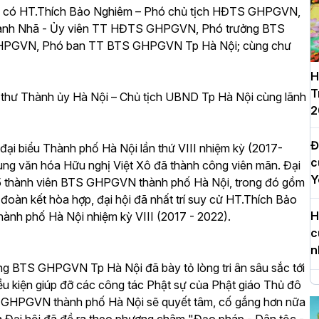
i có HT.Thích Bảo Nghiêm – Phó chủ tịch HĐTS GHPGVN,
anh Nhã - Ủy viên TT HĐTS GHPGVN, Phó trưởng BTS
GHPGVN, Phó ban TT BTS GHPGVN Tp Hà Nội; cùng chư
H
T
thư Thành ủy Hà Nội – Chủ tịch UBND Tp Hà Nội cùng lãnh
2
Đ
 đại biểu Thành phố Hà Nội lần thứ VIII nhiệm kỳ (2017-
c
ung văn hóa Hữu nghị Việt Xô đã thành công viên mãn. Đại
Y
ử 75 thành viên BTS GHPGVN thành phố Hà Nội, trong đó gồm
 đoàn kết hòa hợp, đại hội đã nhất trí suy cử HT.Thích Bảo
H
ành phố Hà Nội nhiệm kỳ VIII (2017 - 2022).
c
n
ng BTS GHPGVN Tp Hà Nội đã bày tỏ lòng tri ân sâu sắc tới
u kiện giúp đỡ các công tác Phật sự của Phật giáo Thủ đô
H
BTS GHPGVN thành phố Hà Nội sẽ quyết tâm, cố gắng hơn nữa
d