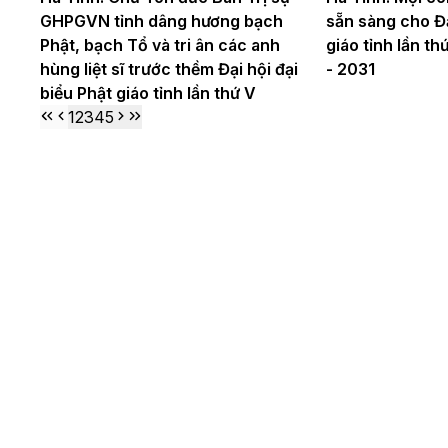
GHPGVN tỉnh dâng hương bạch
sẵn sàng cho Đạ
Phật, bạch Tổ và tri ân các anh
giáo tỉnh lần t
hùng liệt sĩ trước thềm Đại hội đại
- 2031
biểu Phật giáo tỉnh lần thứ V
1
2
3
4
5