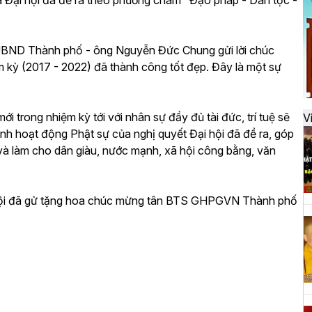
mà Đại hội đã đề ra theo phương châm "Đạo pháp - Dân tộc -
đ
UBND Thành phố - ông Nguyễn Đức Chung gửi lời chúc
H
ệm kỳ (2017 - 2022) đã thành công tốt đẹp. Đây là một sự
k
t
 trong nhiệm kỳ tới với nhân sự đầy đủ tài đức, trí tuệ sẽ
V
ình hoạt động Phật sự của nghị quyết Đại hội đã đề ra, góp
à làm cho dân giàu, nước mạnh, xã hội công bằng, văn
H
t
h
 Nội đã gử tặng hoa chúc mừng tân BTS GHPGVN Thành phố
H
T
n