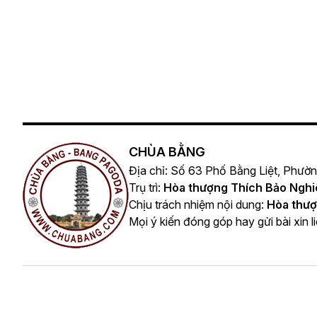
CHÙA BẰNG
Địa chỉ: Số 63 Phố Bằng Liệt, Phườ
Trụ trì:
Hòa thượng Thích Bảo Ngh
Chịu trách nhiệm nội dung:
Hòa thượ
Mọi ý kiến đóng góp hay gửi bài xin l