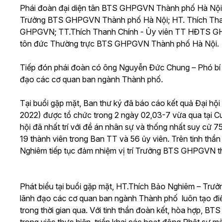
Phái đoàn đại diện tân BTS GHPGVN Thành phố Hà Nộ
Trưởng BTS GHPGVN Thành phố Hà Nội; HT. Thích Th
GHPGVN; TT.Thích Thanh Chính - Ủy viên TT HĐTS 
tôn đức Thường trực BTS GHPGVN Thành phố Hà Nội.
Tiếp đón phái đoàn có ông Nguyễn Đức Chung – Phó bí 
đạo các cơ quan ban ngành Thành phố.
Tại buổi gặp mặt, Ban thư ký đã báo cáo kết quả Đại hội
2022) được tổ chức trong 2 ngày 02,03-7 vừa qua tại C
hội đã nhất trí với đề án nhân sự và thống nhất suy c
19 thành viên trong Ban TT và 56 ủy viên. Trên tinh thần
Nghiêm tiếp tục đảm nhiệm vị trí Trưởng BTS GHPGVN th
Phát biểu tại buổi gặp mặt, HT.Thích Bảo Nghiêm – Trưở
lãnh đạo các cơ quan ban ngành Thành phố luôn tạo điề
trong thời gian qua. Với tinh thần đoàn kết, hòa hợp, 