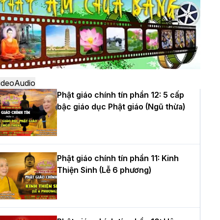
ô
à Nội: Ngày tu học cuối cùng khép lại
hóa sinh hoạt Phật pháp mùa hè lần
hứ XIV tại chùa Bằng
ideo
Audio
Phật giáo chính tín phần 12: 5 cấp
bậc giáo dục Phật giáo (Ngũ thừa)
ọc yêu thương trong ngày tu tập thứ
ư của Khóa sinh hoạt Phật pháp mùa
è tại chùa Bằng
Phật giáo chính tín phần 11: Kinh
Thiện Sinh (Lễ 6 phương)
T.Thích Thọ Lạc được suy cử làm tân
rưởng BTS GHPGVN tỉnh Nghệ An
hiệm kỳ 2026 – 2031