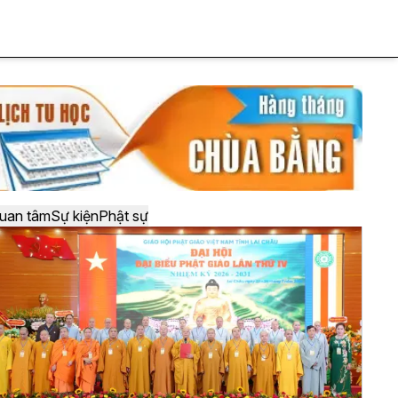
uan tâm
Sự kiện
Phật sự