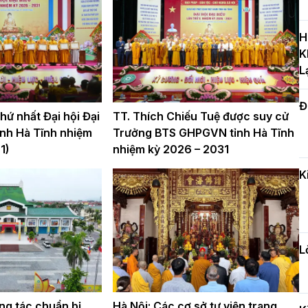
T
c
H
H
K
L
Đ
H
ứ nhất Đại hội Đại
TT. Thích Chiếu Tuệ được suy cử
c
nh Hà Tĩnh nhiệm
Trưởng BTS GHPGVN tỉnh Hà Tĩnh
n
1)
nhiệm kỳ 2026 – 2031
K
Đ
t
đ
L
H
ng tác chuẩn bị
Hà Nội: Các cơ sở tự viện trang