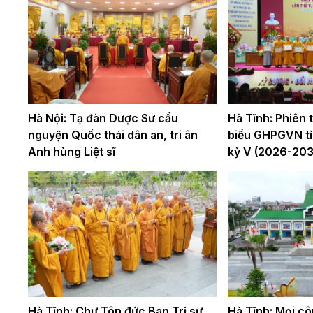
Hà Nội: Tạ đàn Dược Sư cầu
Hà Tĩnh: Phiên th
nguyện Quốc thái dân an, tri ân
biểu GHPGVN tỉ
Anh hùng Liệt sĩ
kỳ V (2026-203
Hà Tĩnh: Chư Tôn đức Ban Trị sự
Hà Tĩnh: Mọi cô