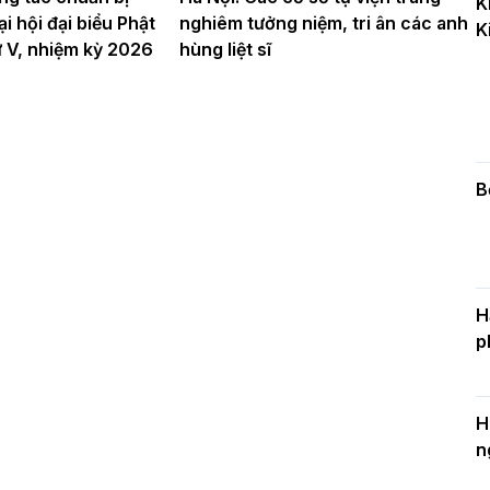
K
k
i hội đại biểu Phật
nghiêm tưởng niệm, tri ân các anh
K
D
hứ V, nhiệm kỳ 2026
hùng liệt sĩ
C
c
n
B
H
p
H
n