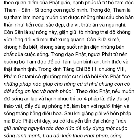
theo quan điểm của Phật giáo, hạnh phúc là từ bỏ tam độc
Tham - Sân - Si trong con người mình. Trong đó, Tham là
sự tham lam mong muốn đạt được những nhu cầu cho bản
thân như: tiền của, sắc đẹp, địa vị, thức ăn và ngủ nghỉ.
Còn Sân là sự nóng nảy, giận giữ, tỏ những thái độ không
vừa lòng đối với mọi thứ xung quanh. Còn Si là si mê,
không hiểu biết, không sáng suốt nhận diện những bản
chất của cuộc sống. Trong đạo Phật, người Phật tử nên
buông bỏ Tam độc để có Tâm luôn bình an, tỉnh thức và
thật thanh tịnh. Trong kinh Tăng Chi Bộ III, chương VIII,
Phẩm Gotami có ghi rằng: một cư sĩ đã hỏi Đức Phật "
có
những pháp nào giúp cho hàng cư sĩ như chúng con có
đời sống an lạc và hạnh phúc"
. Theo đức Phật, nếu muốn
đời sống an lạc và hạnh phúc thì có 4 pháp là: đầy đủ sự
tháo vát, đầy đủ sự phòng hộ, làm bạn với người thiện và
sống thăng bằng điều hòa. Sau khi giảng giải về bốn pháp
mà Đức Phật chỉ dạy, sư cô khuyến tấn đại chúng "
nên
giữ những nguyên tắc đạo đức để xây dựng một cuộc
sống lành mạnh, trau dồi kiến thức Phật pháp, sống