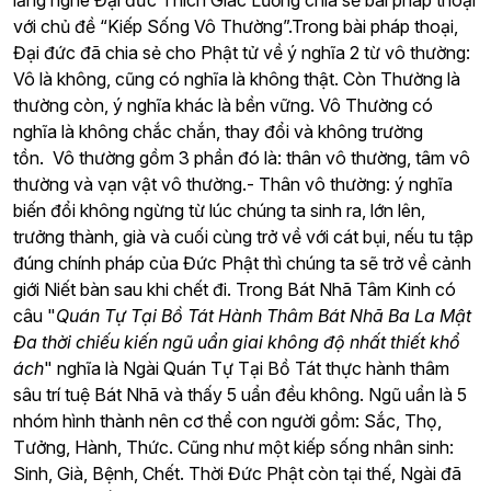
lắng nghe Đại đức Thích Giác Lương chia sẻ bài pháp thoại
với chủ đề “Kiếp Sống Vô Thường”.Trong bài pháp thoại,
Đại đức đã chia sẻ cho Phật tử về ý nghĩa 2 từ vô thường:
Vô là không, cũng có nghĩa là không thật. Còn Thường là
thường còn, ý nghĩa khác là bền vững. Vô Thường có
nghĩa là không chắc chắn, thay đổi và không trường
tồn. Vô thường gồm 3 phần đó là: thân vô thường, tâm vô
thường và vạn vật vô thường.- Thân vô thường: ý nghĩa
biến đổi không ngừng từ lúc chúng ta sinh ra, lớn lên,
trưởng thành, già và cuối cùng trở về với cát bụi, nếu tu tập
đúng chính pháp của Đức Phật thì chúng ta sẽ trở về cảnh
giới Niết bàn sau khi chết đi. Trong Bát Nhã Tâm Kinh có
câu "
Quán Tự Tại Bồ Tát Hành Thâm Bát Nhã Ba La Mật
Đa thời chiếu kiến ngũ uẩn giai không độ nhất thiết khổ
ách
" nghĩa là Ngài Quán Tự Tại Bồ Tát thực hành thâm
sâu trí tuệ Bát Nhã và thấy 5 uẩn đều không. Ngũ uẩn là 5
nhóm hình thành nên cơ thể con người gồm: Sắc, Thọ,
Tưởng, Hành, Thức. Cũng như một kiếp sống nhân sinh:
Sinh, Già, Bệnh, Chết. Thời Đức Phật còn tại thế, Ngài đã