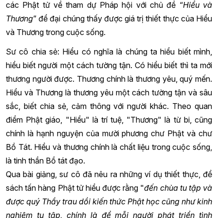
các Phật tử về tham dự Pháp hội với chủ đề “
Hiểu và
Thương
” để đại chúng thấy được giá trị thiết thực của Hiểu
và Thương trong cuộc sống.
Sư cô chia sẻ: Hiểu có nghĩa là chúng ta hiểu biết mình,
hiểu biết người một cách tường tận. Có hiểu biết thì ta mới
thương người được. Thương chính là thương yêu, quý mến.
Hiểu và Thương là thương yêu một cách tường tận và sâu
sắc, biết chia sẻ, cảm thông với người khác. Theo quan
điểm Phật giáo, "Hiểu" là trí tuệ, "Thương" là từ bi, cũng
chính là hạnh nguyện của mười phương chư Phật và chư
Bồ Tát. Hiểu và thương chính là chất liệu trong cuộc sống,
là tinh thần Bồ tát đạo.
Qua bài giảng, sư cô đã nêu ra những ví dụ thiết thực, để
sách tấn hàng Phật tử hiểu được rằng "
đến chùa tu tập và
được quý Thầy trau dồi kiến thức Phật học cũng như kinh
nghiệm tu tập, chính là để mỗi người phát triển tình