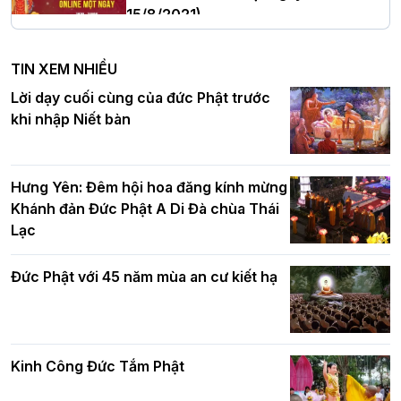
15/8/2021)
Hà Nội: Tăng Ni Trường hạ Bồ Đề trang
nghiêm tác pháp Tiền an cư PL.2570 –
TIN XEM NHIỀU
DL.2026
Ban Hoằng pháp TƯ tổ chức Khóa tu
Lời dạy cuối cùng của đức Phật trước
Báo hiếu Online một ngày (Sáng
khi nhập Niết bàn
15/8/2021)
Thứ trưởng Bộ Dân tộc và Tôn giáo
chúc mừng Phật đản BTS GHPGVN TP.
Hưng Yên: Đêm hội hoa đăng kính mừng
Hà Nội
Khánh đản Đức Phật A Di Đà chùa Thái
Lạc
Tinh thần yêu nước của Phật giáo
Đức Phật với 45 năm mùa an cư kiết hạ
Hơn 5.000 người tham dự diễu hành,
cung rước Xá lợi Đức Phật kính mừng
ngày Đức Phật đản sinh
Kinh Công Đức Tắm Phật
Phật giáo chính tín Phần 9: Giải thích
về "Lục Tức Phật"
Đại lễ Phật đản PL.2570 tại Hà Nội: Lan