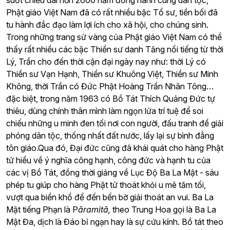
suốt chiều dài hơn 2600 năm đồng hành cùng dân tộc,
Phật giáo Việt Nam đã có rất nhiều bậc Tổ sư, tiền bối đã
tu hành đắc đạo làm lợi ích cho xã hội, cho chúng sinh.
Trong những trang sử vàng của Phật giáo Việt Nam có thể
thấy rất nhiều các bậc Thiền sư danh Tăng nổi tiếng từ thời
Lý, Trần cho đến thời cận đại ngày nay như: thời Lý có
Thiền sư Vạn Hạnh, Thiền sư Khuông Việt, Thiền sư Minh
Không, thời Trần có Đức Phật Hoàng Trần Nhân Tông…
đặc biệt, trong năm 1963 có Bồ Tát Thích Quảng Đức tự
thiêu, dùng chính thân mình làm ngọn lửa trí tuệ để soi
chiếu những u minh đen tối nơi con người, đấu tranh để giải
phóng dân tộc, thống nhất đất nước, lấy lại sự bình đẳng
tôn giáo.Qua đó, Đại đức cũng đã khái quát cho hàng Phật
tử hiểu về ý nghĩa công hạnh, công đức và hạnh tu của
các vị Bồ Tát, đồng thời giảng về Lục Độ Ba La Mật - sáu
phép tu giúp cho hàng Phật tử thoát khỏi u mê tăm tối,
vượt qua biển khổ để đến bến bờ giải thoát an vui. Ba La
Mật tiếng Phạn là P
āramitā,
theo Trung Hoa gọi là Ba La
Mật Đa, dịch là Đáo bỉ ngạn hay là sự cứu kính. Bồ tát theo