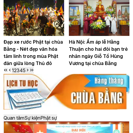
Đạp xe rước Phật tại chùa
Hà Nội: Ấm áp lễ Hằng
Bằng - Nét đẹp văn hóa
Thuận cho hai đôi bạn trẻ
tâm linh trong mùa Phật
nhân ngày Giỗ Tổ Hùng
đản giữa lòng Thủ đô
Vương tại chùa Bằng
1
2
3
4
5
Quan tâm
Sự kiện
Phật sự