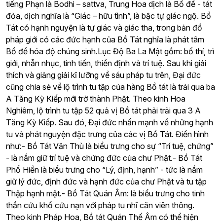
tiếng Phạn là Bodhi – sattva, Trung Hoa dịch là Bồ đề - tát
đỏa, dịch nghĩa là “Giác – hữu tình”, là bậc tự giác ngộ. Bồ
Tát có hạnh nguyện là tự giác và giác tha, trong bản đồ
pháp giới có các đức hạnh của Bồ Tát nghĩa là phát tâm
Bồ đề hóa độ chúng sinh.Lục Độ Ba La Mật gồm: bố thí, trì
giới, nhẫn nhục, tinh tiến, thiền định và trí tuệ. Sau khi giải
thích và giảng giải kĩ lưỡng về sáu pháp tu trên, Đại đức
cũng chia sẻ về lộ trình tu tập của hàng Bồ tát là trải qua ba
A Tăng Kỳ Kiếp mới trở thành Phật. Theo kinh Hoa
Nghiêm, lộ trình tu tập 52 quả vị Bồ tát phải trải qua 3 A
Tăng Kỳ Kiếp. Sau đó, Đại đức nhấn mạnh về những hạnh
tu và phát nguyện đặc trưng của các vị Bồ Tát. Điển hình
như:- Bồ Tát Văn Thù là biểu trưng cho sự “Trí tuệ, chứng”
- là nắm giữ trí tuệ và chứng đức của chư Phật.- Bồ Tát
Phổ Hiền là biểu trưng cho “Lý, định, hạnh” - tức là nắm
giữ lý đức, định đức và hạnh đức của chư Phật và tu tập
Thập hạnh mật.- Bồ Tát Quán Âm: là biểu trưng cho tinh
thần cứu khổ cứu nạn với pháp tu nhĩ căn viên thông.
Theo kinh Pháp Hoa, Bồ tát Quán Thế Âm có thể hiện