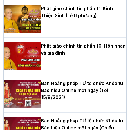
Phật giáo chính tín phần 11: Kinh
Thiện Sinh (Lễ 6 phương)
HT.Thích Thọ Lạc được suy cử làm tân
Trưởng BTS GHPGVN tỉnh Nghệ An
nhiệm kỳ 2026 – 2031
Phật giáo chính tín phần 10: Hôn nhân
và gia đình
Hòa thượng Thích Quảng Tùng tái đắc
cử Trưởng BTS GHPGVN thành phố Hải
Phòng nhiệm kỳ 2026 – 2031
Ban Hoằng pháp TƯ tổ chức Khóa tu
Báo hiếu Online một ngày (Tối
15/8/2021)
Thượng tọa Thích Tâm Chính được suy
cử tân Trưởng ban Trị sự GHPGVN tỉnh
Thanh Hóa nhiệm kỳ 2026 - 2031
Ban Hoằng pháp TƯ tổ chức Khóa tu
Báo hiếu Online một ngày (Chiều