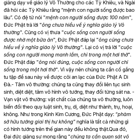
giảng dạy về giáo lý Vô Thường cho các Tỳ Khiêu, và Ngài
đã hỏi các Tỳ Khiêu rằng “mệnh con người sống được bao
lâu”. Có đệ tử nói "
mệnh con người sống được 100 năm
",
Đức Phật trả lời "
ông chưa hiểu về ý nghĩa giáo lý Vô
thường
". Cũng có vị thưa "
cuộc sống con người sống
được nhờ một bữa ăn
", Đức Phật đáp lại "
ông cũng chưa
hiểu về ý nghĩa giáo lý Vô thường
". Lại có vị trả lời "
cuộc
sống con người mong manh lắm, chỉ trong một hơi thở
".
Đức Phật đáp "
ông nói đúng, cuộc sống con người chỉ
sống trong một hơi thở
". Vì vậy nên chúng ta cần cố gắng
tu tập để sau này về được cõi an lạc của Đức Phật A Di
Đà.- Tâm vô thường: chúng ta cũng thay đổi liên tục sinh
sinh, diệt diệt, tâm vô hình vô tướng, thay đổi từng sát na. -
Vạn vật vô thường: vật chất của chúng ta vô thường, luôn
biến đổi theo quy luật sinh, trụ, dị, diệt như thành, trụ, hoại,
không. Như trong Kinh Kim Cương, Đức Phật dạy: “
phàm
sở hữu tướng giai thị hư không
” nghĩa là tất cả những gì
có hình tướng trên thế gian này đều không thật.Qua đó,
Đại đức giảng sư mong rằng "
chúng ta cần quan sát vô