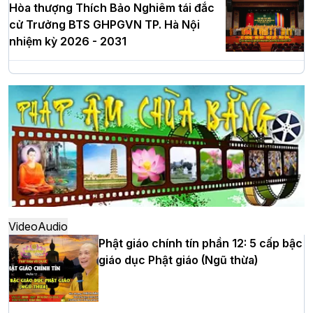
Hòa thượng Thích Bảo Nghiêm tái đắc
cử Trưởng BTS GHPGVN TP. Hà Nội
nhiệm kỳ 2026 - 2031
Hà Nội: Long trọng lễ khởi công xây
dựng Trung tâm văn hóa Phật giáo Thủ
đô
Hà Nội: Ngày tu học cuối cùng khép lại
khóa sinh hoạt Phật pháp mùa hè lần
thứ XIV tại chùa Bằng
Video
Audio
Phật giáo chính tín phần 12: 5 cấp bậc
giáo dục Phật giáo (Ngũ thừa)
Học yêu thương trong ngày tu tập thứ
tư của Khóa sinh hoạt Phật pháp mùa
hè tại chùa Bằng