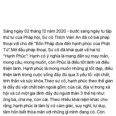
Sáng ngày 02 tháng 12 năm 2020 - bước sang ngày tu tập
thứ tư của Pháp hội, Sư cô Thích Viên An đã có bài pháp
thoại với chủ đề “Bốn Pháp đưa đến hạnh phúc của Phật
Tử”.Mở đầu pháp thoại, Sư cô đã khái quát về hai từ
“Hạnh Phúc”: Hạnh có ý nghĩa là mang đến sự may mắn,
mong cầu, mong muốn, còn Phúc là điều tốt lành và điều
thiện lành. Hạnh phúc là mong muốn những gì tốt đẹp, điều
thiện lành trong cuộc sống đầy đủ qua 3 yếu tố: vật chất,
tinh thần và sức khỏe.Theo sư cô, hạnh phúc theo thế gian
là đầy đủ vật chất bên ngoài gồm: của cải, địa vị trong xã
hội và có một gia đình đầy đủ người thân 3 thế hệ như:
ông bà, cha mẹ, con cái. Theo nhiều khái niệm khác cho
rằng, hạnh phúc là tâm lý có cảm giác, suy nghĩ, tư duy,
tâm hồn biết thỏa mãn với những gì mình đang có. Còn