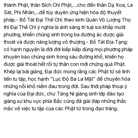
thành Phật, thân Bích Chi Phật,…cho đến thân Dạ Xoa, La
Sát, Phi Nhân,...để tùy duyên ứng hiện hóa độ thuyết
pháp.- Bồ Tát Đại Thế Chí: theo kinh Quán Vô Lượng Thọ
thì Đại Thế Chí ý nghĩa là ánh sáng trí tuệ soi khắp mười
phương, khiến chúng sinh trong ba đường ác được giải
thoát và được năng lượng vô thượng.- Bồ Tát Địa Tạng:
có hạnh nguyện là đời đời kiếp kiếp dùng mọi phương pháp
khuyên bảo chúng sinh trong sáu đường khổ, khiến họ
được giải thoát hết rồi tự thân con mới chứng quả Phật.
Khép lại bài giảng, Đại đức mong rằng các Phật tử sẽ tinh
tiến tu tập, học hạnh "Lục Độ Ba La Mật" để chuyển hóa
những nỗi khổ niềm đau trong đời. Sau thời pháp thoại ý
nghĩa của Đại đức, chư Tăng Ni giảng sinh lớp đào tạo
giảng sư khu vực phía Bắc cũng đã giải đáp những thắc
mắc về việc tu tập của các Phật tử trong đạo tràng.