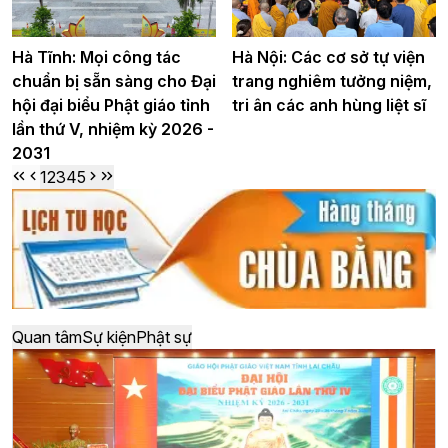
Hà Tĩnh: Mọi công tác
Hà Nội: Các cơ sở tự viện
chuẩn bị sẵn sàng cho Đại
trang nghiêm tưởng niệm,
hội đại biểu Phật giáo tỉnh
tri ân các anh hùng liệt sĩ
lần thứ V, nhiệm kỳ 2026 -
2031
1
2
3
4
5
Quan tâm
Sự kiện
Phật sự