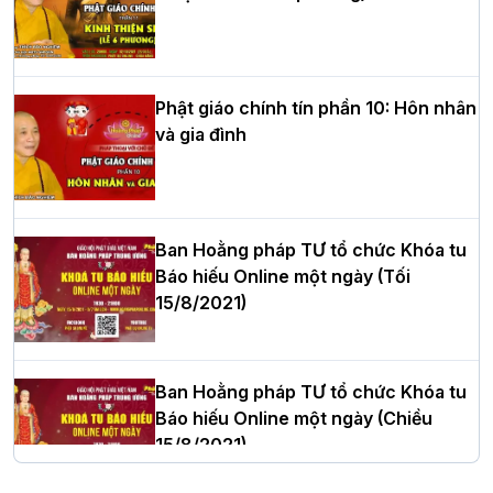
HT.Thích Thọ Lạc được suy cử làm tân
Trưởng BTS GHPGVN tỉnh Nghệ An
nhiệm kỳ 2026 – 2031
Phật giáo chính tín phần 10: Hôn nhân
và gia đình
Hòa thượng Thích Quảng Tùng tái đắc
cử Trưởng BTS GHPGVN thành phố Hải
Phòng nhiệm kỳ 2026 – 2031
Ban Hoằng pháp TƯ tổ chức Khóa tu
Báo hiếu Online một ngày (Tối
15/8/2021)
Thượng tọa Thích Tâm Chính được suy
cử tân Trưởng ban Trị sự GHPGVN tỉnh
Thanh Hóa nhiệm kỳ 2026 - 2031
Ban Hoằng pháp TƯ tổ chức Khóa tu
Báo hiếu Online một ngày (Chiều
15/8/2021)
Hà Nội: Tăng Ni Trường hạ Bồ Đề trang