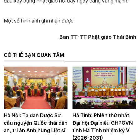
đấu xây dựng Phật giáo nơi đây ngày càng vững mạnh.
Một số hình ảnh ghi nhận được:
Ban TT-TT Phật giáo Thái Bình
CÓ THỂ BẠN QUAN TÂM
Hà Nội: Tạ đàn Dược Sư
Hà Tĩnh: Phiên thứ nhất
cầu nguyện Quốc thái dân
Đại hội Đại biểu GHPGVN
an, tri ân Anh hùng Liệt sĩ
tỉnh Hà Tĩnh nhiệm kỳ V
(2026-2031)