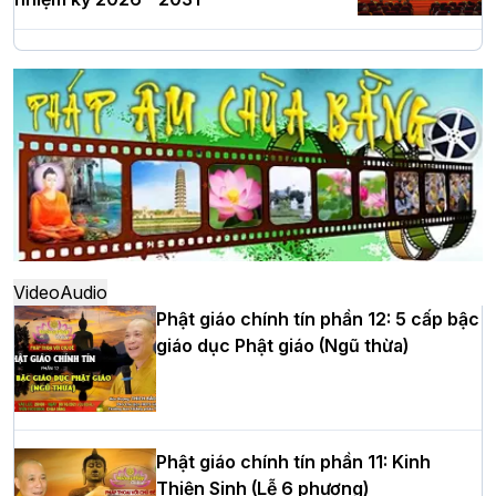
Hà Nội: Long trọng lễ khởi công xây
dựng Trung tâm văn hóa Phật giáo Thủ
đô
Hà Nội: Ngày tu học cuối cùng khép lại
khóa sinh hoạt Phật pháp mùa hè lần
thứ XIV tại chùa Bằng
Video
Audio
Phật giáo chính tín phần 12: 5 cấp bậc
giáo dục Phật giáo (Ngũ thừa)
Học yêu thương trong ngày tu tập thứ
tư của Khóa sinh hoạt Phật pháp mùa
hè tại chùa Bằng
Phật giáo chính tín phần 11: Kinh
Thiện Sinh (Lễ 6 phương)