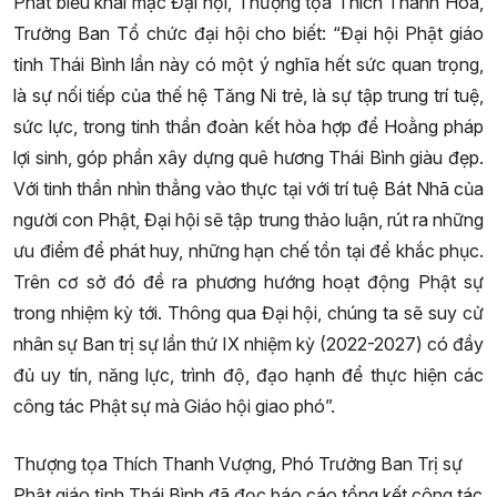
Phát biểu khai mạc Đại hội, Thượng tọa Thích Thanh Hòa,
Trưởng Ban Tổ chức đại hội cho biết: “Đại hội Phật giáo
tỉnh Thái Bình lần này có một ý nghĩa hết sức quan trọng,
là sự nối tiếp của thế hệ Tăng Ni trẻ, là sự tập trung trí tuệ,
sức lực, trong tinh thần đoàn kết hòa hợp để Hoằng pháp
lợi sinh, góp phần xây dựng quê hương Thái Bình giàu đẹp.
Với tinh thần nhìn thẳng vào thực tại với trí tuệ Bát Nhã của
người con Phật, Đại hội sẽ tập trung thảo luận, rút ra những
ưu điểm để phát huy, những hạn chế tồn tại để khắc phục.
Trên cơ sở đó đề ra phương hướng hoạt động Phật sự
trong nhiệm kỳ tới. Thông qua Đại hội, chúng ta sẽ suy cử
nhân sự Ban trị sự lần thứ IX nhiệm kỳ (2022-2027) có đầy
đủ uy tín, năng lực, trình độ, đạo hạnh để thực hiện các
công tác Phật sự mà Giáo hội giao phó”.
Thượng tọa Thích Thanh Vượng, Phó Trưởng Ban Trị sự
Phật giáo tỉnh Thái Bình đã đọc báo cáo tổng kết công tác