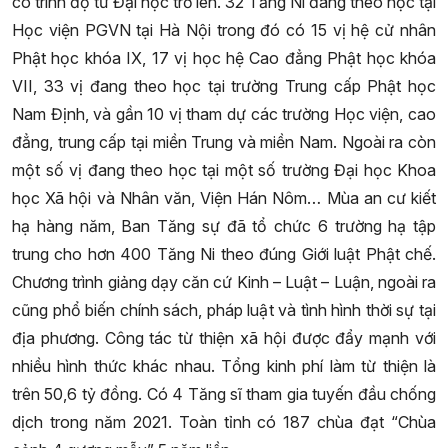
có trình độ từ Đại học trở lên. 32 Tăng Ni đang theo học tại
Học viện PGVN tại Hà Nội trong đó có 15 vị hệ cử nhân
Phật học khóa IX, 17 vị học hệ Cao đẳng Phật học khóa
VII, 33 vị đang theo học tại trường Trung cấp Phật học
Nam Định, và gần 10 vị tham dự các trường Học viện, cao
đẳng, trung cấp tại miền Trung và miền Nam. Ngoài ra còn
một số vị đang theo học tại một số trường Đại học Khoa
học Xã hội và Nhân văn, Viện Hán Nôm… Mùa an cư kiết
hạ hàng năm, Ban Tăng sự đã tổ chức 6 trường hạ tập
trung cho hơn 400 Tăng Ni theo đúng Giới luật Phật chế.
Chương trình giảng dạy căn cứ Kinh – Luật – Luận, ngoài ra
cũng phổ biến chính sách, pháp luật và tình hình thời sự tại
địa phương. Công tác từ thiện xã hội được đẩy mạnh với
nhiều hình thức khác nhau. Tổng kinh phí làm từ thiện là
trên 50,6 tỷ đồng. Có 4 Tăng sĩ tham gia tuyến đầu chống
dịch trong năm 2021. Toàn tỉnh có 187 chùa đạt “Chùa