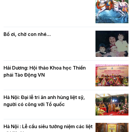
Các cơ quan, ban, ngành Thành phố
Phật giáo chính tín Phần 7: Luật nhân
chúc mừng BTS GHPGVN TP. Hà Nội
quả
nhân mùa Phật đản PL.2570
Bố ơi, chờ con nhé…
Hải Dương: Hội thảo Khoa học Thiền
phái Tào Động VN
Hà Nội: Đại lễ tri ân anh hùng liệt sỹ,
người có công với Tổ quốc
Hà Nội : Lễ cầu siêu tưởng niệm các liệt