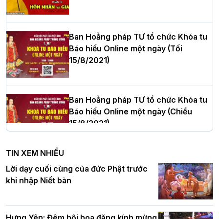
cử Trưởng BTS GHPGVN thành phố Hải
Phòng nhiệm kỳ 2026 – 2031
Ban Hoằng pháp TƯ tổ chức Khóa tu
Báo hiếu Online một ngày (Tối
15/8/2021)
Thượng tọa Thích Tâm Chính được suy
cử tân Trưởng ban Trị sự GHPGVN tỉnh
Thanh Hóa nhiệm kỳ 2026 - 2031
Ban Hoằng pháp TƯ tổ chức Khóa tu
Báo hiếu Online một ngày (Chiều
15/8/2021)
Hà Nội: Tăng Ni Trường hạ Bồ Đề trang
nghiêm tác pháp Tiền an cư PL.2570 –
TIN XEM NHIỀU
DL.2026
Ban Hoằng pháp TƯ tổ chức Khóa tu
Lời dạy cuối cùng của đức Phật trước
Báo hiếu Online một ngày (Sáng
khi nhập Niết bàn
15/8/2021)
Thứ trưởng Bộ Dân tộc và Tôn giáo
chúc mừng Phật đản BTS GHPGVN TP.
Hưng Yên: Đêm hội hoa đăng kính mừng