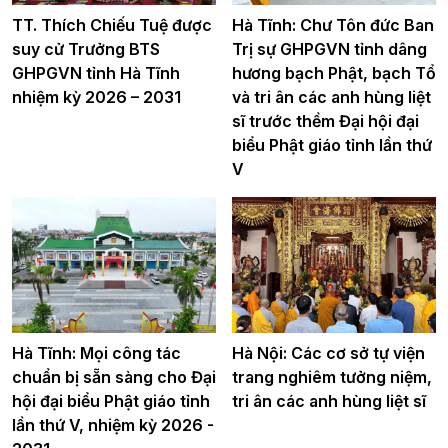
TT. Thích Chiếu Tuệ được
Hà Tĩnh: Chư Tôn đức Ban
suy cử Trưởng BTS
Trị sự GHPGVN tỉnh dâng
GHPGVN tỉnh Hà Tĩnh
hương bạch Phật, bạch Tổ
nhiệm kỳ 2026 – 2031
và tri ân các anh hùng liệt
sĩ trước thềm Đại hội đại
biểu Phật giáo tỉnh lần thứ
V
Hà Tĩnh: Mọi công tác
Hà Nội: Các cơ sở tự viện
chuẩn bị sẵn sàng cho Đại
trang nghiêm tưởng niệm,
hội đại biểu Phật giáo tỉnh
tri ân các anh hùng liệt sĩ
lần thứ V, nhiệm kỳ 2026 -