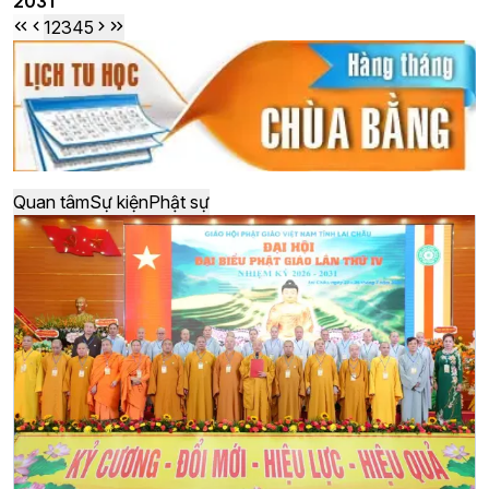
2031
1
2
3
4
5
Quan tâm
Sự kiện
Phật sự