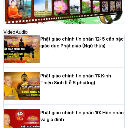
Hà Nội: Ngày tu học cuối cùng khép lại
khóa sinh hoạt Phật pháp mùa hè lần
thứ XIV tại chùa Bằng
Video
Audio
Phật giáo chính tín phần 12: 5 cấp bậc
giáo dục Phật giáo (Ngũ thừa)
Học yêu thương trong ngày tu tập thứ
tư của Khóa sinh hoạt Phật pháp mùa
hè tại chùa Bằng
Phật giáo chính tín phần 11: Kinh
Thiện Sinh (Lễ 6 phương)
HT.Thích Thọ Lạc được suy cử làm tân
Trưởng BTS GHPGVN tỉnh Nghệ An
nhiệm kỳ 2026 – 2031
Phật giáo chính tín phần 10: Hôn nhân
và gia đình
Hòa thượng Thích Quảng Tùng tái đắc