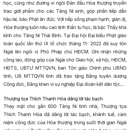
học, cũng như đương vi ngôi Đàn đầu Hòa thượng truyền
trao giới phẩm cho các Tăng Ni sinh, góp phần tiếp dẫn
hậu lai, báo Phật ân đức. Với nếp sống phạm hạnh, giản dị,
Hòa thượng luôn nêu cao tinh thần tu học, là bậc Thầy khả
kính cho Tăng Ni Thái Bình. Tại Đại hội Đại biểu Phật giáo
toàn quốc lần thứ IX tổ chức tháng 11- 2022 đã suy tôn
Ngài lên ngôi vị Phó Pháp chủ HĐCM. Ghi nhận những
công lao, đóng góp của Ngài cho Giáo hội, xã hội, HĐCM,
HĐTS, UBTƯ MTTQVN, ban Tôn giáo Chính phủ UBND
tỉnh, UB MTTQVN tỉnh đã trao tặng Bằng tuyên dương
Công đức, Bằng khen vì sự nghiệp Đại đoàn kết dân tộc…
Thượng tọa Thích Thanh Hòa dâng lời tác bạch
Thay mặt cho gần 600 Tăng Ni tỉnh nhà, Thượng tọa
Thích Thanh Hòa đã dâng lời tác bạch, khánh tuế, cảm
niệm công đức của Hòa thượng trong suốt thời gian Ngài