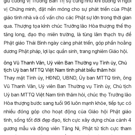
giữ cương vị Trưởng Ban Trị sự cũng như khi đương vi ngôi
vị Chứng minh, đặt nền móng cho sự phát triển của Phật
giáo tỉnh nhà và cố vấn cho các Phật sự lớn trong thời gian
qua. Thượng tọa kính chúc Trưởng lão Hòa thượng thế thọ
tăng long, đạo thọ miên trường, là tùng lâm thạch trụ để
Phật giáo Thái Bình ngày càng phát triển, góp phần hoằng
dương Phật pháp, lợi lạc quần sinh, trang nghiêm Giáo hội.
ông Vũ Thanh Vân, Uỷ viên Ban Thường vụ Tỉnh ủy, Chủ
tịch Uỷ ban MTTQ Việt Nam tỉnh phát biểu thăm hỏi
Thay mặt Tỉnh ủy, HĐND, UBND, Ủy ban MTTQ tỉnh, ông
Vũ Thanh Vân, Uỷ viên Ban Thường vụ Tỉnh ủy, Chủ tịch
Uỷ ban MTTQ Việt Nam tỉnh thăm hỏi, chúc thọ Trưởng lão
Hòa thượng bước sang tuổi 96 luôn mạnh khỏe, tiếp tục có
nhiều đóng góp cho hoạt động của Giáo hội Phật giáo
tỉnh, sống tốt đời đẹp đạo, tích cực xây dựng chùa cảnh 4
gương mẫu và động viên Tăng Ni, Phật tử tích cực tham