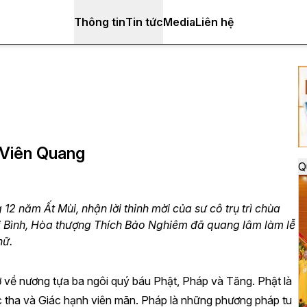
Thông tin
Tin tức
Media
Liên hệ
 Viên Quang
Q
2 năm Ất Mùi, nhận lời thỉnh mời của sư cô trụ trì chùa
ái Bình, Hòa thượng Thích Bảo Nghiêm đã quang lâm làm lễ
nữ.
rở về nương tựa ba ngôi quý báu Phật, Pháp và Tăng. Phật là
c tha và Giác hạnh viên mãn. Pháp là những phương pháp tu