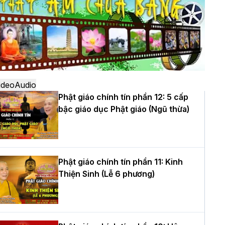
ô
à Nội: Ngày tu học cuối cùng khép lại
hóa sinh hoạt Phật pháp mùa hè lần
hứ XIV tại chùa Bằng
ideo
Audio
Phật giáo chính tín phần 12: 5 cấp
bậc giáo dục Phật giáo (Ngũ thừa)
ọc yêu thương trong ngày tu tập thứ
ư của Khóa sinh hoạt Phật pháp mùa
è tại chùa Bằng
Phật giáo chính tín phần 11: Kinh
Thiện Sinh (Lễ 6 phương)
T.Thích Thọ Lạc được suy cử làm tân
rưởng BTS GHPGVN tỉnh Nghệ An
hiệm kỳ 2026 – 2031