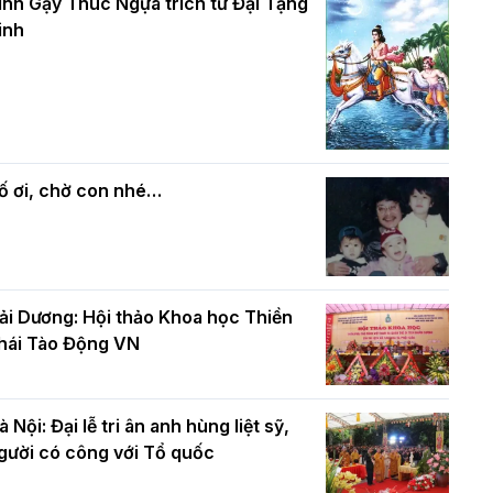
và bình đẳng trong Phật giáo
inh Gậy Thúc Ngựa trích từ Đại Tạng
ính mừng Đại lễ Phật đản PL.2570 –
inh
L.2026
ác cơ quan, ban, ngành Thành phố
Phật giáo chính tín Phần 7: Luật nhân
húc mừng BTS GHPGVN TP. Hà Nội
quả
hân mùa Phật đản PL.2570
ố ơi, chờ con nhé…
ải Dương: Hội thảo Khoa học Thiền
hái Tào Động VN
à Nội: Đại lễ tri ân anh hùng liệt sỹ,
gười có công với Tổ quốc