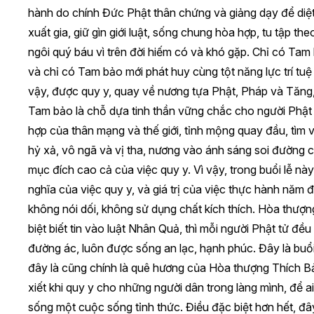
hành do chính Đức Phật thân chứng và giảng dạy để diệt 
xuất gia, giữ gìn giới luật, sống chung hòa hợp, tu tập t
ngôi quý báu vì trên đời hiếm có và khó gặp. Chỉ có Tam
và chỉ có Tam bảo mới phát huy cùng tột năng lực trí tuệ
vậy, được quy y, quay về nương tựa Phật, Pháp và Tăng, t
Tam bảo là chỗ dựa tinh thần vững chắc cho người Phật 
hợp của thân mạng và thế giới, tỉnh mộng quay đầu, tìm 
hỷ xả, vô ngã và vị tha, nương vào ánh sáng soi đường 
mục đích cao cả của việc quy y. Vì vậy, trong buổi lễ nà
nghĩa của việc quy y, và giá trị của việc thực hành năm 
không nói dối, không sử dụng chất kích thích. Hòa thượn
biệt biết tin vào luật Nhân Quả, thì mỗi người Phật tử 
đường ác, luôn được sống an lạc, hạnh phúc. Đây là buổi 
đây là cũng chính là quê hương của Hòa thượng Thích B
xiết khi quy y cho những người dân trong làng mình, để
sống một cuộc sống tỉnh thức. Điều đặc biệt hơn hết, đâ