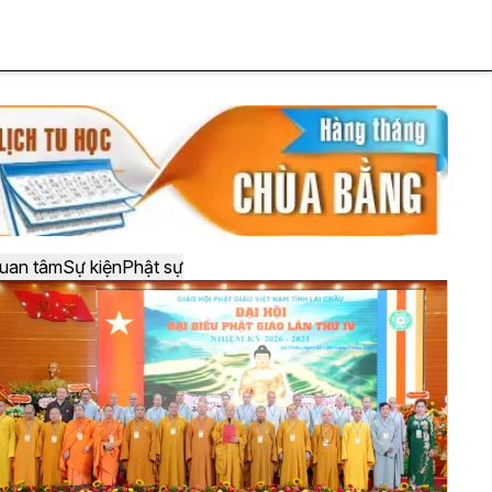
uan tâm
Sự kiện
Phật sự