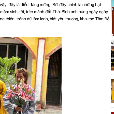
đ
y, đây là điều đáng mừng. Bởi đây chính là những hạt
ảy mầm sinh sôi, trên mảnh đất Thái Bình anh hùng ngày ngày
ng thiện, tránh dữ làm lành, biết yêu thương, khai mở Tâm Bồ
H
k
t
V
H
t
h
H
T
n