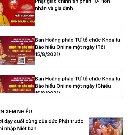
Phật giáo chính tín phần 10: Hôn
nhân và gia đình
òa thượng Thích Quảng Tùng tái đắc
ử Trưởng BTS GHPGVN thành phố Hải
hòng nhiệm kỳ 2026 – 2031
Ban Hoằng pháp TƯ tổ chức Khóa tu
Báo hiếu Online một ngày (Tối
15/8/2021)
hượng tọa Thích Tâm Chính được suy
ử tân Trưởng ban Trị sự GHPGVN tỉnh
hanh Hóa nhiệm kỳ 2026 - 2031
Ban Hoằng pháp TƯ tổ chức Khóa tu
Báo hiếu Online một ngày (Chiều
15/8/2021)
à Nội: Tăng Ni Trường hạ Bồ Đề trang
ghiêm tác pháp Tiền an cư PL.2570 –
IN XEM NHIỀU
L.2026
Ban Hoằng pháp TƯ tổ chức Khóa tu
ời dạy cuối cùng của đức Phật trước
Báo hiếu Online một ngày (Sáng
hi nhập Niết bàn
15/8/2021)