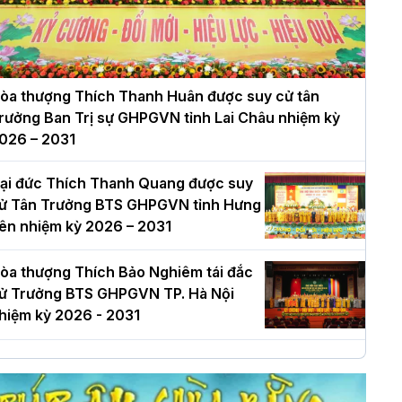
òa thượng Thích Thanh Huân được suy cử tân
rưởng Ban Trị sự GHPGVN tỉnh Lai Châu nhiệm kỳ
026 – 2031
ại đức Thích Thanh Quang được suy
ử Tân Trưởng BTS GHPGVN tỉnh Hưng
ên nhiệm kỳ 2026 – 2031
òa thượng Thích Bảo Nghiêm tái đắc
ử Trưởng BTS GHPGVN TP. Hà Nội
hiệm kỳ 2026 - 2031
à Nội: Long trọng lễ khởi công xây
ựng Trung tâm văn hóa Phật giáo Thủ