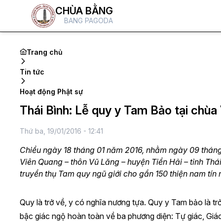
CHÙA BẰNG
BANG PAGODA
Trang chủ
Tin tức
Hoạt động Phật sự
Thái Bình: Lễ quy y Tam Bảo tại chùa
Thứ ba, 19/01/2016 - 12:41
Chiều ngày 18 tháng 01 năm 2016, nhằm ngày 09 tháng 1
Viên Quang – thôn Vũ Lăng – huyện Tiền Hải – tỉnh Th
truyền thụ Tam quy ngũ giới cho gần 150 thiện nam tín 
Quy là trở về, y có nghĩa nương tựa. Quy y Tam bảo là t
bậc giác ngộ hoàn toàn về ba phương diện: Tự giác, Giá