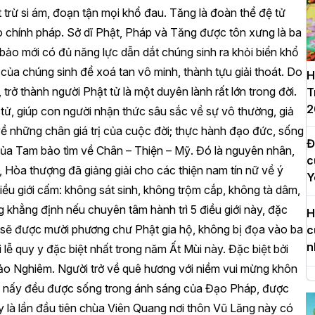
trừ si ám, đoạn tận mọi khổ đau. Tăng là đoàn thể đệ tử
heo chính pháp. Sở dĩ Phật, Pháp và Tăng được tôn xưng là ba
 bảo mới có đủ năng lực dẫn dắt chúng sinh ra khỏi biển khổ
 của chúng sinh để xoá tan vô minh, thành tựu giải thoát. Do
H
rở thành người Phật tử là một duyên lành rất lớn trong đời.
T
2
tử, giúp con người nhận thức sâu sắc về sự vô thường, giả
về những chân giá trị của cuộc đời; thực hành đạo đức, sống
Đ
của Tam bảo tìm về Chân – Thiện – Mỹ. Đó là nguyên nhân,
c
y, Hòa thượng đã giảng giải cho các thiện nam tín nữ về ý
Y
điều giới cấm: không sát sinh, không trộm cắp, không tà dâm,
g khẳng định nếu chuyên tâm hành trì 5 điều giới này, đặc
H
đều sẽ được mười phương chư Phật gia hộ, không bị đọa vào ba
c
n
lễ quy y đặc biệt nhất trong năm Ất Mùi này. Đặc biệt bởi
ảo Nghiêm. Người trở về quê hương với niềm vui mừng khôn
H
 ai nấy đều được sống trong ánh sáng của Đạo Pháp, được
d
y là lần đầu tiên chùa Viên Quang nơi thôn Vũ Lăng này có