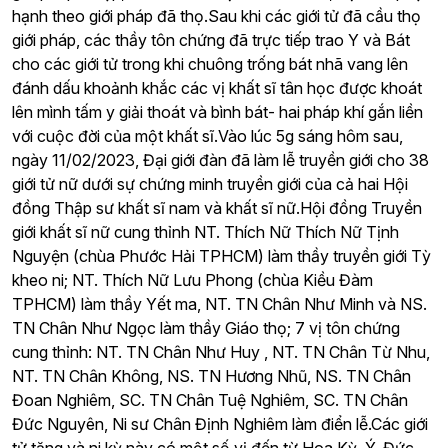
hạnh theo giới pháp đã thọ.Sau khi các giới tử đã cầu thọ
giới pháp, các thầy tôn chứng đã trực tiếp trao Y và Bát
cho các giới tử trong khi chuông trống bát nhã vang lên
đánh dấu khoảnh khắc các vị khất sĩ tân học được khoát
lên mình tấm y giải thoát và bình bát- hai pháp khí gắn liền
với cuộc đời của một khất sĩ.Vào lúc 5g sáng hôm sau,
ngày 11/02/2023, Đại giới đàn đã làm lễ truyền giới cho 38
giới tử nữ dưới sự chứng minh truyền giới của cả hai Hội
đồng Thập sư khất sĩ nam và khất sĩ nữ.Hội đồng Truyền
giới khất sĩ nữ cung thỉnh NT. Thích Nữ Thích Nữ Tịnh
Nguyện (chùa Phước Hải TPHCM) làm thầy truyền giới Tỳ
kheo ni; NT. Thích Nữ Lưu Phong (chùa Kiều Đàm
TPHCM) làm thầy Yết ma, NT. TN Chân Như Minh và NS.
TN Chân Như Ngọc làm thầy Giáo thọ; 7 vị tôn chứng
cung thỉnh: NT. TN Chân Như Huy , NT. TN Chân Từ Nhu,
NT. TN Chân Không, NS. TN Hương Nhũ, NS. TN Chân
Đoan Nghiêm, SC. TN Chân Tuệ Nghiêm, SC. TN Chân
Đức Nguyên, Ni sư Chân Định Nghiêm làm điển lễ.Các giới