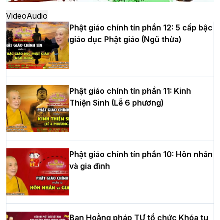
thứ XIV tại chùa Bằng
Video
Audio
Phật giáo chính tín phần 12: 5 cấp bậc
giáo dục Phật giáo (Ngũ thừa)
Học yêu thương trong ngày tu tập thứ
tư của Khóa sinh hoạt Phật pháp mùa
hè tại chùa Bằng
Phật giáo chính tín phần 11: Kinh
Thiện Sinh (Lễ 6 phương)
HT.Thích Thọ Lạc được suy cử làm tân
Trưởng BTS GHPGVN tỉnh Nghệ An
nhiệm kỳ 2026 – 2031
Phật giáo chính tín phần 10: Hôn nhân
và gia đình
Hòa thượng Thích Quảng Tùng tái đắc
cử Trưởng BTS GHPGVN thành phố Hải
Phòng nhiệm kỳ 2026 – 2031
Ban Hoằng pháp TƯ tổ chức Khóa tu