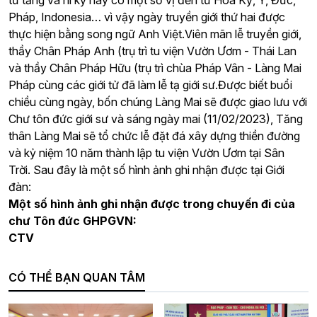
tử tăng và ni kỳ này có một số vị đến từ Hoa Kỳ, Ý, Đức,
Pháp, Indonesia… vì vậy ngày truyền giới thứ hai được
thực hiện bằng song ngữ Anh Việt.Viên mãn lễ truyền giới,
thầy Chân Pháp Anh (trụ trì tu viện Vườn Ươm - Thái Lan
và thầy Chân Pháp Hữu (trụ trì chùa Pháp Vân - Làng Mai
Pháp cùng các giới tử đã làm lễ tạ giới sư.Được biết buổi
chiều cùng ngày, bốn chúng Làng Mai sẽ được giao lưu với
Chư tôn đức giới sư và sáng ngày mai (11/02/2023), Tăng
thân Làng Mai sẽ tổ chức lễ đặt đá xây dựng thiền đường
và kỷ niệm 10 năm thành lập tu viện Vườn Ươm tại Sân
Trời. Sau đây là một số hình ảnh ghi nhận được tại Giới
đàn:
Một số hình ảnh ghi nhận được trong chuyến đi của
chư Tôn đức GHPGVN:
CTV
CÓ THỂ BẠN QUAN TÂM