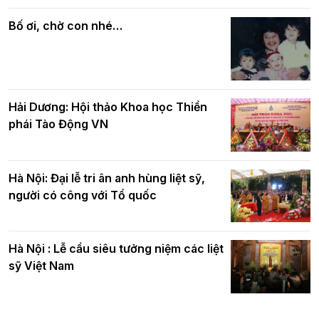
Phật giáo chính tín Phần 7: Luật nhân
chúc mừng BTS GHPGVN TP. Hà Nội
quả
nhân mùa Phật đản PL.2570
Bố ơi, chờ con nhé…
Hải Dương: Hội thảo Khoa học Thiền
phái Tào Động VN
Hà Nội: Đại lễ tri ân anh hùng liệt sỹ,
người có công với Tổ quốc
Hà Nội : Lễ cầu siêu tưởng niệm các liệt
sỹ Việt Nam