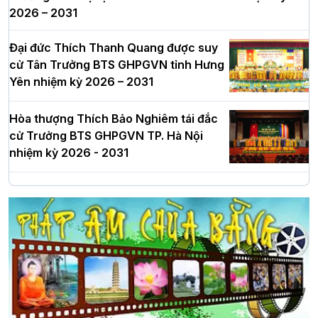
2026 – 2031
Đại đức Thích Thanh Quang được suy
cử Tân Trưởng BTS GHPGVN tỉnh Hưng
Yên nhiệm kỳ 2026 – 2031
Hòa thượng Thích Bảo Nghiêm tái đắc
cử Trưởng BTS GHPGVN TP. Hà Nội
nhiệm kỳ 2026 - 2031
Hà Nội: Long trọng lễ khởi công xây
dựng Trung tâm văn hóa Phật giáo Thủ
đô
Hà Nội: Ngày tu học cuối cùng khép lại
khóa sinh hoạt Phật pháp mùa hè lần