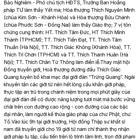
Bảo Nghiêm - Phó chủ tịch HĐTS, Trưởng Ban Hoằng
pháp TƯ làm thầy Yết ma; Hòa thượng Thích Nguyên Minh
(chùa Kim Sơn - Khánh Hòa) và Hòa thượng Bửu Chánh
(chùa Phước Sơn - Đồng Nai) làm thầy Giáo thọ; 7 vị tôn
chứng cung thỉnh: HT. Thích Tâm Đức, HT Thích Minh
Thành (TPHCM); TT. Thích Tiến Đạt, TT. Thích Tâm
Thuần (Hà Nội), TT. Thích Giác Không (Khánh Hòa), TT.
Thích Trí Chơn (TPHCM) và TT. Thích Thanh Huân (Hà
Nội); TT. Thích Chân Từ Thông làm điển lễ.Thay mặt hội
Đồng truyền giới, Hoà thượng đường đầu Thích Giác
Quang tuyên bố khai mạc đại giới đàn “Trừng Quang”. Ngài
khuyến tấn các giới tử nên hết lòng cầu khẩn giới pháp,
thực tập an trú trong chánh niệm trong mọi phút giây của
đại giới đàn để có được năng lượng tươi mát mà bước vững
chãi trên con đường cao rộng - con đường của các bậc
đại nhân, làm người kế thừa giáo pháp của chư Phật, chư
Tổ.Vào lúc 9h tại giới trường, Hội đồng Thập sư khất sĩ
nam đã truyền giới cho 19 giới tử nam chí thành thọ nhận
giới pháp tu tập, cầu tiến trên lộ trình tâm linh, trọn đời phạm