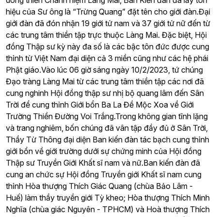
dòng thiền Chánh niệm Làng Mai, Ban Kiến đàn đã lấy tôn
hiệu của Sư ông là “Trừng Quang” đặt tên cho giới đàn.Đại
giới đàn đã đón nhận 19 giới tử nam và 37 giới tử nữ đến từ
các trung tâm thiền tập trực thuộc Làng Mai. Đặc biệt, Hội
đồng Thập sư kỳ này đa số là các bậc tôn đức được cung
thỉnh từ Việt Nam đại diện cả 3 miền cũng như các hệ phái
Phật giáo.Vào lúc 06 giờ sáng ngày 10/2/2023, tứ chúng
Đạo tràng Làng Mai từ các trung tâm thiền tập các nơi đã
cung nghinh Hội đồng thập sư nhị bộ quang lâm đến Sân
Trời để cung thỉnh Giới bổn Ba La Đề Mộc Xoa về Giới
Trường Thiền Đường Voi Trắng.Trong không gian tĩnh lặng
và trang nghiêm, bốn chúng đã vân tập đầy đủ ở Sân Trời,
Thầy Từ Thông đại diện Ban kiến đàn tác bạch cung thỉnh
giới bổn về giới trường dưới sự chứng minh của Hội đồng
Thập sư Truyền Giới Khất sĩ nam và nữ.Ban kiến đàn đã
cung an chức sự Hội đồng Truyền giới Khất sĩ nam cung
thỉnh Hòa thượng Thích Giác Quang (chùa Bảo Lâm -
Huế) làm thầy truyền giới Tỳ kheo; Hòa thượng Thích Minh
Nghĩa (chùa giác Nguyên - TPHCM) và Hoà thượng Thích