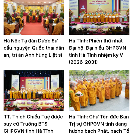
Hà Nội: Tạ đàn Dược Sư
Hà Tĩnh: Phiên thứ nhất
cầu nguyện Quốc thái dân
Đại hội Đại biểu GHPGVN
an, tri ân Anh hùng Liệt sĩ
tỉnh Hà Tĩnh nhiệm kỳ V
(2026-2031)
TT. Thích Chiếu Tuệ được
Hà Tĩnh: Chư Tôn đức Ban
suy cử Trưởng BTS
Trị sự GHPGVN tỉnh dâng
GHPGVN tỉnh Hà Tĩnh
hương bạch Phật, bạch Tổ