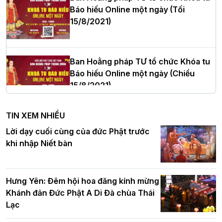
Báo hiếu Online một ngày (Tối
15/8/2021)
Thượng tọa Thích Tâm Chính được suy
cử tân Trưởng ban Trị sự GHPGVN tỉnh
Thanh Hóa nhiệm kỳ 2026 - 2031
Ban Hoằng pháp TƯ tổ chức Khóa tu
Báo hiếu Online một ngày (Chiều
15/8/2021)
Hà Nội: Tăng Ni Trường hạ Bồ Đề trang
nghiêm tác pháp Tiền an cư PL.2570 –
TIN XEM NHIỀU
DL.2026
Ban Hoằng pháp TƯ tổ chức Khóa tu
Lời dạy cuối cùng của đức Phật trước
Báo hiếu Online một ngày (Sáng
khi nhập Niết bàn
15/8/2021)
Thứ trưởng Bộ Dân tộc và Tôn giáo
chúc mừng Phật đản BTS GHPGVN TP.
Hưng Yên: Đêm hội hoa đăng kính mừng
Hà Nội
Khánh đản Đức Phật A Di Đà chùa Thái
Lạc
Tinh thần yêu nước của Phật giáo