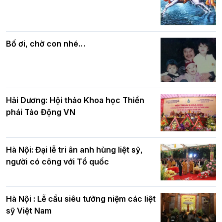
Các cơ quan, ban, ngành Thành phố
Phật giáo chính tín Phần 7: Luật nhân
chúc mừng BTS GHPGVN TP. Hà Nội
quả
nhân mùa Phật đản PL.2570
Bố ơi, chờ con nhé…
Hải Dương: Hội thảo Khoa học Thiền
phái Tào Động VN
Hà Nội: Đại lễ tri ân anh hùng liệt sỹ,
người có công với Tổ quốc
Hà Nội : Lễ cầu siêu tưởng niệm các liệt
sỹ Việt Nam