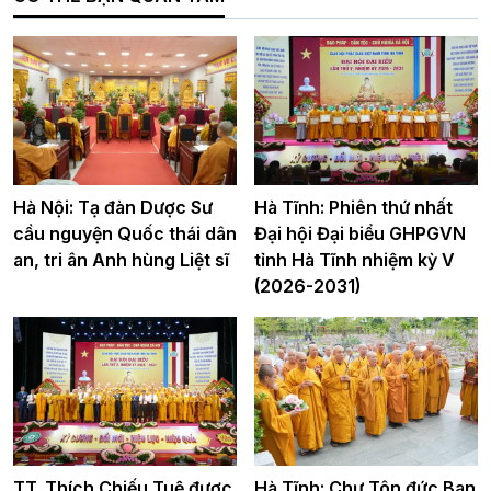
Hà Nội: Tạ đàn Dược Sư
Hà Tĩnh: Phiên thứ nhất
cầu nguyện Quốc thái dân
Đại hội Đại biểu GHPGVN
an, tri ân Anh hùng Liệt sĩ
tỉnh Hà Tĩnh nhiệm kỳ V
(2026-2031)
TT. Thích Chiếu Tuệ được
Hà Tĩnh: Chư Tôn đức Ban