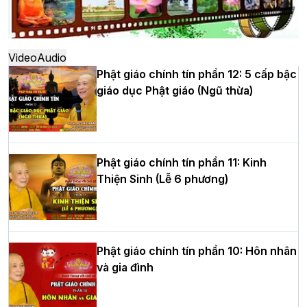
Hà Nội: Ngày tu học cuối cùng khép lại
khóa sinh hoạt Phật pháp mùa hè lần
thứ XIV tại chùa Bằng
Video
Audio
Phật giáo chính tín phần 12: 5 cấp bậc
giáo dục Phật giáo (Ngũ thừa)
Học yêu thương trong ngày tu tập thứ
tư của Khóa sinh hoạt Phật pháp mùa
hè tại chùa Bằng
Phật giáo chính tín phần 11: Kinh
Thiện Sinh (Lễ 6 phương)
HT.Thích Thọ Lạc được suy cử làm tân
Trưởng BTS GHPGVN tỉnh Nghệ An
nhiệm kỳ 2026 – 2031
Phật giáo chính tín phần 10: Hôn nhân
và gia đình
Hòa thượng Thích Quảng Tùng tái đắc
cử Trưởng BTS GHPGVN thành phố Hải