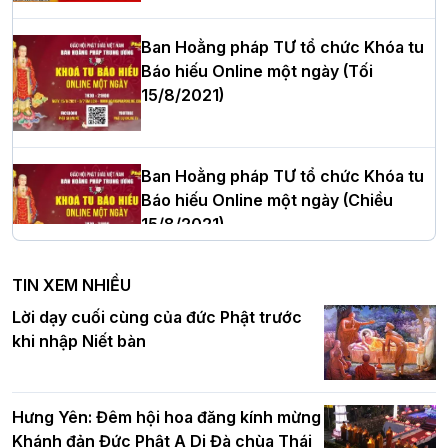
Phòng nhiệm kỳ 2026 – 2031
Ban Hoằng pháp TƯ tổ chức Khóa tu
Báo hiếu Online một ngày (Tối
15/8/2021)
Thượng tọa Thích Tâm Chính được suy
cử tân Trưởng ban Trị sự GHPGVN tỉnh
Thanh Hóa nhiệm kỳ 2026 - 2031
Ban Hoằng pháp TƯ tổ chức Khóa tu
Báo hiếu Online một ngày (Chiều
15/8/2021)
Hà Nội: Tăng Ni Trường hạ Bồ Đề trang
nghiêm tác pháp Tiền an cư PL.2570 –
TIN XEM NHIỀU
DL.2026
Ban Hoằng pháp TƯ tổ chức Khóa tu
Lời dạy cuối cùng của đức Phật trước
Báo hiếu Online một ngày (Sáng
khi nhập Niết bàn
15/8/2021)
Thứ trưởng Bộ Dân tộc và Tôn giáo
chúc mừng Phật đản BTS GHPGVN TP.
Hưng Yên: Đêm hội hoa đăng kính mừng
Hà Nội
Khánh đản Đức Phật A Di Đà chùa Thái