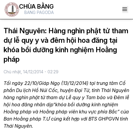
CHÙA BẰNG
BANG PAGODA
Thái Nguyên: Hàng nghìn phật tử tham
dự lễ quy y và đêm hội hoa đăng tại
khóa bồi dưỡng kinh nghiệm Hoằng
pháp
Chủ nhật, 14/12/2014 - 02:29
Tối ngày 22/10/Giáp Ngọ (13/12/2014) tại trung tâm Cổ
phần Du lịch Hồ Núi Cốc, huyện Đại Từ, tỉnh Thái Nguyên
hàng nghìn phật tử tham dự Lễ quy y Tam bảo và Đêm lễ
hội hoa đăng nhân dịp“khóa bồi dưỡng kinh nghiệm
Hoằng pháp và Hoằng pháp viên khu vực phía Bắc” của
Ban Hoằng pháp T.Ư cùng kết hợp với BTS GHPGVN tỉnh
Thái Nguyên.