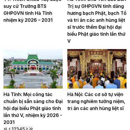
suy cử Trưởng BTS
Trị sự GHPGVN tỉnh dâng
GHPGVN tỉnh Hà Tĩnh
hương bạch Phật, bạch Tổ
nhiệm kỳ 2026 – 2031
và tri ân các anh hùng liệt
sĩ trước thềm Đại hội đại
biểu Phật giáo tỉnh lần thứ
V
Hà Tĩnh: Mọi công tác
Hà Nội: Các cơ sở tự viện
chuẩn bị sẵn sàng cho Đại
trang nghiêm tưởng niệm,
hội đại biểu Phật giáo tỉnh
tri ân các anh hùng liệt sĩ
lần thứ V, nhiệm kỳ 2026 -
2031
1
2
3
4
5