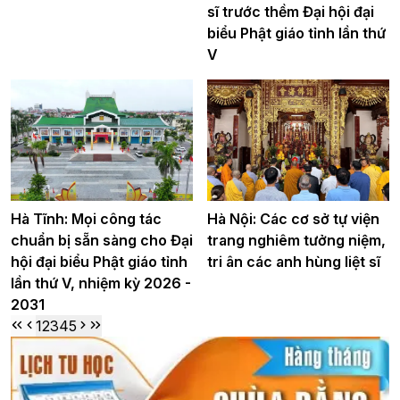
sĩ trước thềm Đại hội đại
biểu Phật giáo tỉnh lần thứ
V
Hà Tĩnh: Mọi công tác
Hà Nội: Các cơ sở tự viện
chuẩn bị sẵn sàng cho Đại
trang nghiêm tưởng niệm,
hội đại biểu Phật giáo tỉnh
tri ân các anh hùng liệt sĩ
lần thứ V, nhiệm kỳ 2026 -
2031
1
2
3
4
5