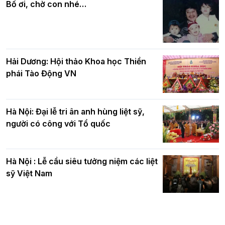
nhân mùa Phật đản PL.2570
Bố ơi, chờ con nhé…
Hải Dương: Hội thảo Khoa học Thiền
phái Tào Động VN
Hà Nội: Đại lễ tri ân anh hùng liệt sỹ,
người có công với Tổ quốc
Hà Nội : Lễ cầu siêu tưởng niệm các liệt
sỹ Việt Nam