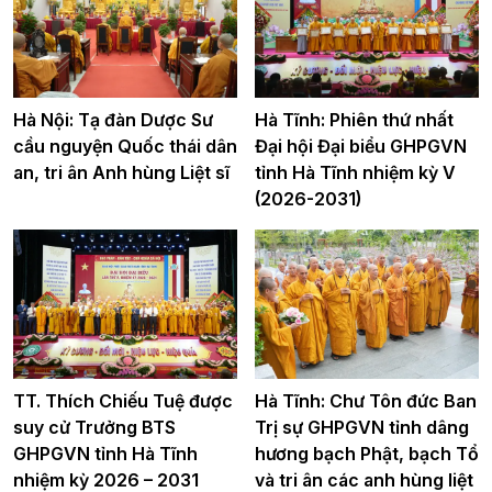
Hà Nội: Tạ đàn Dược Sư
Hà Tĩnh: Phiên thứ nhất
cầu nguyện Quốc thái dân
Đại hội Đại biểu GHPGVN
an, tri ân Anh hùng Liệt sĩ
tỉnh Hà Tĩnh nhiệm kỳ V
(2026-2031)
TT. Thích Chiếu Tuệ được
Hà Tĩnh: Chư Tôn đức Ban
suy cử Trưởng BTS
Trị sự GHPGVN tỉnh dâng
GHPGVN tỉnh Hà Tĩnh
hương bạch Phật, bạch Tổ
nhiệm kỳ 2026 – 2031
và tri ân các anh hùng liệt