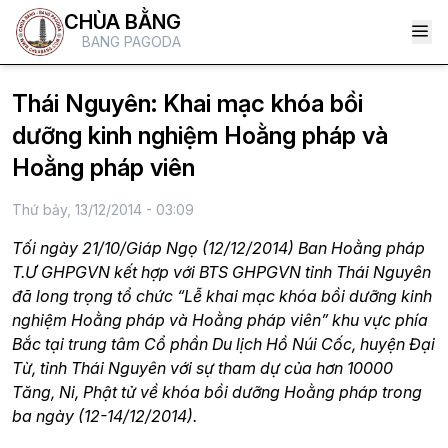
CHÙA BẰNG
BANG PAGODA
Thái Nguyên: Khai mạc khóa bồi
dưỡng kinh nghiệm Hoằng pháp và
Hoằng pháp viên
Thứ bảy, 13/12/2014 - 03:09
Tối ngày 21/10/Giáp Ngọ (12/12/2014) Ban Hoằng pháp
T.Ư GHPGVN kết hợp với BTS GHPGVN tỉnh Thái Nguyên
đã long trọng tổ chức “Lễ khai mạc khóa bồi dưỡng kinh
nghiệm Hoằng pháp và Hoằng pháp viên” khu vực phía
Bắc tại trung tâm Cổ phần Du lịch Hồ Núi Cốc, huyện Đại
Từ, tỉnh Thái Nguyên với sự tham dự của hơn 10000
Tăng, Ni, Phật tử về khóa bồi dưỡng Hoằng pháp trong
ba ngày (12-14/12/2014).