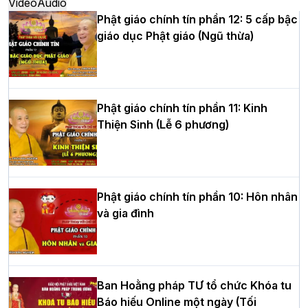
Video
Audio
Phật giáo chính tín phần 12: 5 cấp bậc
giáo dục Phật giáo (Ngũ thừa)
Học yêu thương trong ngày tu tập thứ
tư của Khóa sinh hoạt Phật pháp mùa
hè tại chùa Bằng
Phật giáo chính tín phần 11: Kinh
Thiện Sinh (Lễ 6 phương)
HT.Thích Thọ Lạc được suy cử làm tân
Trưởng BTS GHPGVN tỉnh Nghệ An
nhiệm kỳ 2026 – 2031
Phật giáo chính tín phần 10: Hôn nhân
và gia đình
Hòa thượng Thích Quảng Tùng tái đắc
cử Trưởng BTS GHPGVN thành phố Hải
Phòng nhiệm kỳ 2026 – 2031
Ban Hoằng pháp TƯ tổ chức Khóa tu
Báo hiếu Online một ngày (Tối