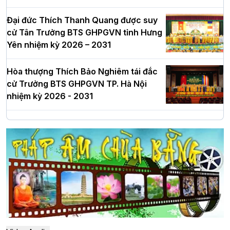
Đại đức Thích Thanh Quang được suy
cử Tân Trưởng BTS GHPGVN tỉnh Hưng
Yên nhiệm kỳ 2026 – 2031
Hòa thượng Thích Bảo Nghiêm tái đắc
cử Trưởng BTS GHPGVN TP. Hà Nội
nhiệm kỳ 2026 - 2031
Hà Nội: Long trọng lễ khởi công xây
dựng Trung tâm văn hóa Phật giáo Thủ
đô
Hà Nội: Ngày tu học cuối cùng khép lại
khóa sinh hoạt Phật pháp mùa hè lần
thứ XIV tại chùa Bằng