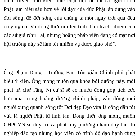
đích truyền trao kiến thức Phật học để tất cả người con
Phật am hiểu sâu hơn về lời dạy của đức Phật, áp dụng vào
đời sống, để đời sống của chúng ta mổi ngày trôi qua đều
có ý nghĩa. Và đồng thời nói lên tinh thần trách nhiệm của
các sứ giả Như Lai, những hoằng pháp viên đang có mặt nơi
hội trường này sẽ làm tốt nhiệm vụ được giao phó”.
Ông Phạm Dũng - Trưởng Ban Tôn giáo Chính phủ phát
biểu ý kiến. Ông mong muốn qua khóa bồi dưỡng này, mỗi
phật tử, chư Tăng Ni cư sĩ sẽ có nhiều đóng góp tích cực
hơn nữa trong hoằng dương chính pháp, vận động mọi
người xung quanh sống tốt Đời đẹp Đạo vừa là công dân tốt
vừa là người Phật tử tinh tấn. Đồng thời, ông mong muốn
GHPGVN sẽ duy trì và phát huy phương châm duy tuệ thị
nghiệp đào tạo những học viên có trình độ đạo hạnh cùng