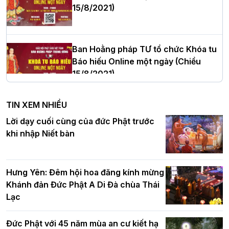
15/8/2021)
Thượng tọa Thích Tâm Chính được suy
cử tân Trưởng ban Trị sự GHPGVN tỉnh
Thanh Hóa nhiệm kỳ 2026 - 2031
Ban Hoằng pháp TƯ tổ chức Khóa tu
Báo hiếu Online một ngày (Chiều
15/8/2021)
Hà Nội: Tăng Ni Trường hạ Bồ Đề trang
nghiêm tác pháp Tiền an cư PL.2570 –
TIN XEM NHIỀU
DL.2026
Ban Hoằng pháp TƯ tổ chức Khóa tu
Lời dạy cuối cùng của đức Phật trước
Báo hiếu Online một ngày (Sáng
khi nhập Niết bàn
15/8/2021)
Thứ trưởng Bộ Dân tộc và Tôn giáo
chúc mừng Phật đản BTS GHPGVN TP.
Hưng Yên: Đêm hội hoa đăng kính mừng
Hà Nội
Khánh đản Đức Phật A Di Đà chùa Thái
Lạc
Tinh thần yêu nước của Phật giáo
Đức Phật với 45 năm mùa an cư kiết hạ
Hơn 5.000 người tham dự diễu hành,