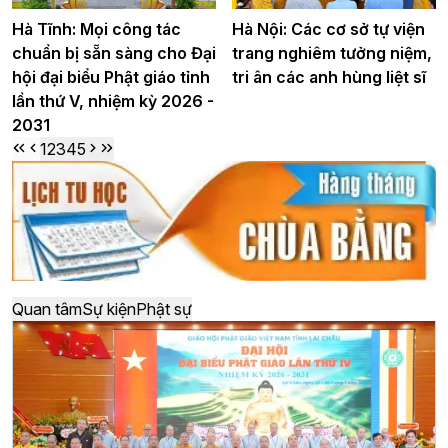
Hà Tĩnh: Mọi công tác
Hà Nội: Các cơ sở tự viện
chuẩn bị sẵn sàng cho Đại
trang nghiêm tưởng niệm,
hội đại biểu Phật giáo tỉnh
tri ân các anh hùng liệt sĩ
lần thứ V, nhiệm kỳ 2026 -
2031
1
2
3
4
5
Quan tâm
Sự kiện
Phật sự