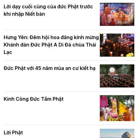
Ban Hoằng pháp TƯ tổ chức Khóa tu
Lời dạy cuối cùng của đức Phật trước
Báo hiếu Online một ngày (Sáng
khi nhập Niết bàn
15/8/2021)
Thứ trưởng Bộ Dân tộc và Tôn giáo
chúc mừng Phật đản BTS GHPGVN TP.
Hưng Yên: Đêm hội hoa đăng kính mừng
Hà Nội
Khánh đản Đức Phật A Di Đà chùa Thái
Lạc
Tinh thần yêu nước của Phật giáo
Đức Phật với 45 năm mùa an cư kiết hạ
Hơn 5.000 người tham dự diễu hành,
cung rước Xá lợi Đức Phật kính mừng
ngày Đức Phật đản sinh
Kinh Công Đức Tắm Phật
Phật giáo chính tín Phần 9: Giải thích
về "Lục Tức Phật"
Đại lễ Phật đản PL.2570 tại Hà Nội: Lan
tỏa thông điệp từ bi, trí tuệ vì một Thủ
đô hòa bình và phát triển
Lời Phật