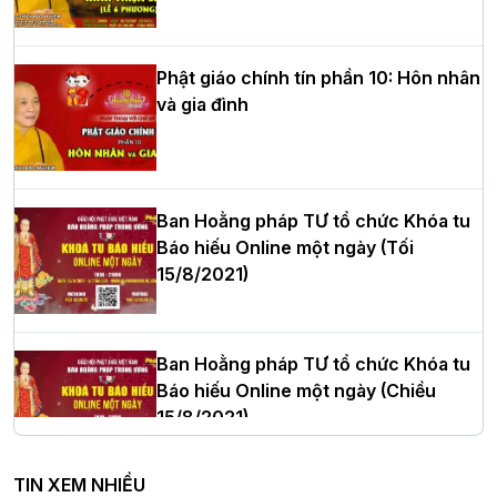
Trưởng BTS GHPGVN tỉnh Nghệ An
nhiệm kỳ 2026 – 2031
Phật giáo chính tín phần 10: Hôn nhân
và gia đình
Hòa thượng Thích Quảng Tùng tái đắc
cử Trưởng BTS GHPGVN thành phố Hải
Phòng nhiệm kỳ 2026 – 2031
Ban Hoằng pháp TƯ tổ chức Khóa tu
Báo hiếu Online một ngày (Tối
15/8/2021)
Thượng tọa Thích Tâm Chính được suy
cử tân Trưởng ban Trị sự GHPGVN tỉnh
Thanh Hóa nhiệm kỳ 2026 - 2031
Ban Hoằng pháp TƯ tổ chức Khóa tu
Báo hiếu Online một ngày (Chiều
15/8/2021)
Hà Nội: Tăng Ni Trường hạ Bồ Đề trang
nghiêm tác pháp Tiền an cư PL.2570 –
TIN XEM NHIỀU
DL.2026