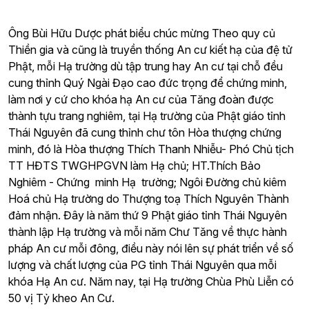
Ông
Bùi Hữu Dược phát biểu chúc mừng
Theo quy củ
Thiền gia và cũng là truyền thống An cư kiết hạ của đệ tử
Phật, mỗi Hạ trường dù tập trung hay An cư tại chỗ đều
cung thỉnh Quý Ngài Đạo cao đức trọng để chứng minh,
làm nơi y cứ cho khóa hạ An cư của Tăng đoàn được
thành tựu trang nghiêm, tại Hạ trường của Phật giáo tỉnh
Thái Nguyên đã cung thỉnh chư tôn Hòa thượng chứng
minh, đó là Hòa thượng Thích Thanh Nhiễu- Phó Chủ tịch
TT HĐTS TWGHPGVN làm Hạ chủ; HT.Thích Bảo
Nghiêm - Chứng minh Hạ trường; Ngôi Đường chủ kiêm
Hoá chủ Hạ trường do Thượng toạ Thích Nguyên Thành
đảm nhận. Đây là năm thứ 9 Phật giáo tỉnh Thái Nguyên
thành lập Hạ trường và mỗi năm Chư Tăng về thực hành
pháp An cư mỗi đông, điều này nói lên sự phát triển về số
lượng và chất lượng của PG tỉnh Thái Nguyên qua mỗi
khóa Hạ An cư. Năm nay, tại Hạ trường Chùa Phù Liễn có
50 vị Tỷ kheo An Cư.