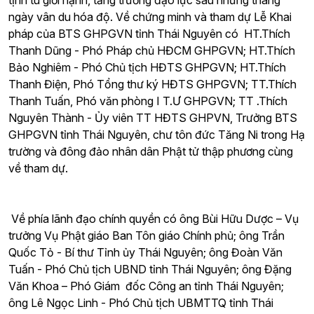
tịnh tu giới hạnh, tăng trưởng đạo lực sau những tháng
ngày vân du hóa độ. Về chứng minh và tham dự Lễ Khai
pháp của BTS GHPGVN tỉnh Thái Nguyên có HT.Thích
Thanh Dũng - Phó Pháp chủ HĐCM GHPGVN; HT.Thích
Bảo Nghiêm - Phó Chủ tịch HĐTS GHPGVN; HT.Thích
Thanh Điện, Phó Tổng thư ký HĐTS GHPGVN; TT.Thích
Thanh Tuấn, Phó văn phòng I T.Ư GHPGVN; TT .Thích
Nguyên Thành - Ủy viên TT HĐTS GHPVN, Trưởng BTS
GHPGVN tỉnh Thái Nguyên, chư tôn đức Tăng Ni trong Hạ
trường và đông đảo nhân dân Phật tử thập phương cùng
về tham dự.
Về phía lãnh đạo chính quyền có ông Bùi Hữu Dược – Vụ
trưởng Vụ Phật giáo Ban Tôn giáo Chính phủ; ông Trần
Quốc Tỏ - Bí thư Tỉnh ủy Thái Nguyên; ông Đoàn Văn
Tuấn - Phó Chủ tịch UBND tỉnh Thái Nguyên; ông Đặng
Văn Khoa – Phó Giám đốc Công an tỉnh Thái Nguyên;
ông Lê Ngọc Linh - Phó Chủ tịch UBMTTQ tỉnh Thái