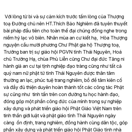
Với lòng từ bi và sự cảm kích trước tấm lòng của Thượng
toạ Đường chủ nên HT.Thích Bảo Nghiêm đã tuyên thuyết
bài pháp đầu tiên cho toàn thể đại chúng đồng nghe trong
niềm hỷ lạc vô biên. Nhân mùa an cư kiết hạ, Hòa Thượng
nguyện cầu mười phương Chư Phật gia hộ Thượng toạ,
Trưởng ban trị sự giáo hội PGVN tỉnh Thái Nguyên, Hoá
chủ Trường Hạ, chùa Phù Liễn cũng Chư đại đức Tăng ni
hành giả an cư tại tịnh nghiệp đạo tràng cũng như tất cả
quý nam nữ phật tử tỉnh Thái Nguyên được thân tâm
thường an lạc, phúc tuệ trang nghiêm, bồ đề tâm kiên cố
và đầy đủ thiện duyên hoàn thành tốt các công tác Phật
sự cũng như tinh tấn trên con đường tu học hành đạo,
đóng góp một phần công đức của mình trong sự nghiệp
xây dựng và phát triển giáo hội Phật Giáo Việt Nam trên
tinh thần giới luật và phật giáo tỉnh Thái Nguyên ngày
càng ổn định, trang nghiêm, đồng hành cùng dân tộc, góp
phần xây dựng và phát triển giáo hội Phật Giáo tỉnh nhà