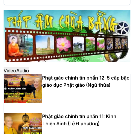
Hà Nội: Long trọng lễ khởi công xây
dựng Trung tâm văn hóa Phật giáo Thủ
đô
Hà Nội: Ngày tu học cuối cùng khép lại
khóa sinh hoạt Phật pháp mùa hè lần
thứ XIV tại chùa Bằng
Video
Audio
Phật giáo chính tín phần 12: 5 cấp bậc
giáo dục Phật giáo (Ngũ thừa)
Học yêu thương trong ngày tu tập thứ
tư của Khóa sinh hoạt Phật pháp mùa
hè tại chùa Bằng
Phật giáo chính tín phần 11: Kinh
Thiện Sinh (Lễ 6 phương)
HT.Thích Thọ Lạc được suy cử làm tân