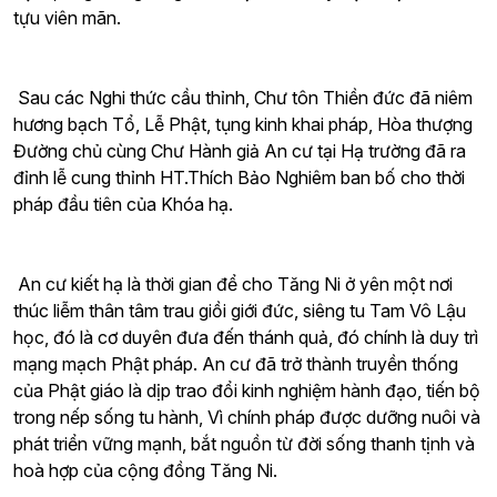
tựu viên mãn.
Sau các Nghi thức cầu thỉnh, Chư tôn Thiền đức đã niêm
hương bạch Tổ, Lễ Phật, tụng kinh khai pháp, Hòa thượng
Đường chủ cùng Chư Hành giả An cư tại Hạ trường đã ra
đỉnh lễ cung thỉnh HT.Thích Bảo Nghiêm ban bố cho thời
pháp đầu tiên của Khóa hạ.
An cư kiết hạ là thời gian để cho Tăng Ni ở yên một nơi
thúc liễm thân tâm trau giồi giới đức, siêng tu Tam Vô Lậu
học, đó là cơ duyên đưa đến thánh quả, đó chính là duy trì
mạng mạch Phật pháp. An cư đã trở thành truyền thống
của Phật giáo là dịp trao đổi kinh nghiệm hành đạo, tiến bộ
trong nếp sống tu hành, Vì chính pháp được dưỡng nuôi và
phát triển vững mạnh, bắt nguồn từ đời sống thanh tịnh và
hoà hợp của cộng đồng Tăng Ni.