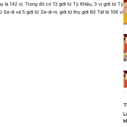
 là 142 vị. Trong đó có 13 giới tử Tỷ Khiêu, 3 vị giới tử Tỷ
 Sa-di và 5 giới tử Sa-di-ni, giới tử thọ giới Bồ Tát là 106 vị
H
c
P
T
c
T
H
n
T
D
L
k