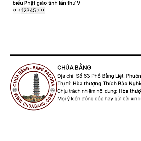
biểu Phật giáo tỉnh lần thứ V
1
2
3
4
5
CHÙA BẰNG
Địa chỉ: Số 63 Phố Bằng Liệt, Phườ
Trụ trì:
Hòa thượng Thích Bảo Ngh
Chịu trách nhiệm nội dung:
Hòa thượ
Mọi ý kiến đóng góp hay gửi bài xin l