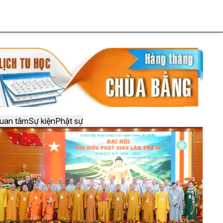
uan tâm
Sự kiện
Phật sự