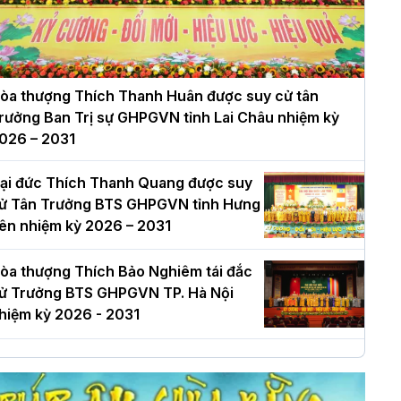
òa thượng Thích Thanh Huân được suy cử tân
rưởng Ban Trị sự GHPGVN tỉnh Lai Châu nhiệm kỳ
026 – 2031
ại đức Thích Thanh Quang được suy
ử Tân Trưởng BTS GHPGVN tỉnh Hưng
ên nhiệm kỳ 2026 – 2031
òa thượng Thích Bảo Nghiêm tái đắc
ử Trưởng BTS GHPGVN TP. Hà Nội
hiệm kỳ 2026 - 2031
à Nội: Long trọng lễ khởi công xây
ựng Trung tâm văn hóa Phật giáo Thủ