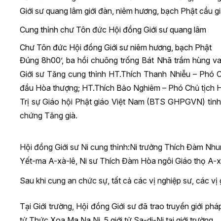
Giới sư quang lâm giới đàn, niêm hương, bạch Phật cầu gi
Cung thỉnh chư Tôn đức Hội đồng Giới sư quang lâm
Chư Tôn đức Hội đồng Giới sư niêm hương, bạch Phật
Đúng 8h00’, ba hồi chuông trống Bát Nhã trầm hùng v
Giới sư Tăng cung thỉnh HT.Thích Thanh Nhiễu – Phó 
đầu Hòa thượng; HT.Thích Bảo Nghiêm – Phó Chủ tịch 
Trị sự Giáo hội Phật giáo Việt Nam (BTS GHPGVN) tỉnh
chứng Tăng già.
Hội đồng Giới sư Ni cung thỉnh:Ni trưởng Thích Đàm Nh
Yết-ma A-xà-lê, Ni sư Thích Đàm Hòa ngôi Giáo thọ A-x
Sau khi cung an chức sự, tất cả các vị nghiệp sư, các vị 
Tại Giới trường, Hội đồng Giới sư đã trao truyền giới pháp
tử Thức Xoa Ma Na Ni, 5 giới tử Sa-di-Ni tại giới trường.