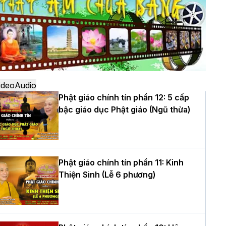
ô
à Nội: Ngày tu học cuối cùng khép lại
hóa sinh hoạt Phật pháp mùa hè lần
hứ XIV tại chùa Bằng
ideo
Audio
Phật giáo chính tín phần 12: 5 cấp
bậc giáo dục Phật giáo (Ngũ thừa)
ọc yêu thương trong ngày tu tập thứ
ư của Khóa sinh hoạt Phật pháp mùa
è tại chùa Bằng
Phật giáo chính tín phần 11: Kinh
Thiện Sinh (Lễ 6 phương)
T.Thích Thọ Lạc được suy cử làm tân
rưởng BTS GHPGVN tỉnh Nghệ An
hiệm kỳ 2026 – 2031