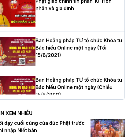
Phật giáo chính tín phần 10: Hôn
nhân và gia đình
òa thượng Thích Quảng Tùng tái đắc
ử Trưởng BTS GHPGVN thành phố Hải
hòng nhiệm kỳ 2026 – 2031
Ban Hoằng pháp TƯ tổ chức Khóa tu
Báo hiếu Online một ngày (Tối
15/8/2021)
hượng tọa Thích Tâm Chính được suy
ử tân Trưởng ban Trị sự GHPGVN tỉnh
hanh Hóa nhiệm kỳ 2026 - 2031
Ban Hoằng pháp TƯ tổ chức Khóa tu
Báo hiếu Online một ngày (Chiều
15/8/2021)
à Nội: Tăng Ni Trường hạ Bồ Đề trang
ghiêm tác pháp Tiền an cư PL.2570 –
IN XEM NHIỀU
L.2026
Ban Hoằng pháp TƯ tổ chức Khóa tu
ời dạy cuối cùng của đức Phật trước
Báo hiếu Online một ngày (Sáng
hi nhập Niết bàn
15/8/2021)