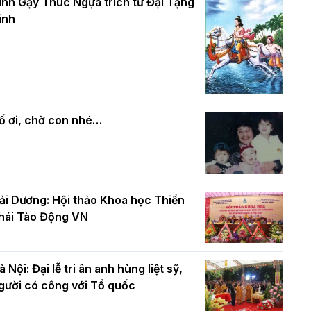
và bình đẳng trong Phật giáo
inh Gậy Thúc Ngựa trích từ Đại Tạng
ính mừng Đại lễ Phật đản PL.2570 –
inh
L.2026
ác cơ quan, ban, ngành Thành phố
Phật giáo chính tín Phần 7: Luật nhân
húc mừng BTS GHPGVN TP. Hà Nội
quả
hân mùa Phật đản PL.2570
ố ơi, chờ con nhé…
ải Dương: Hội thảo Khoa học Thiền
hái Tào Động VN
à Nội: Đại lễ tri ân anh hùng liệt sỹ,
gười có công với Tổ quốc