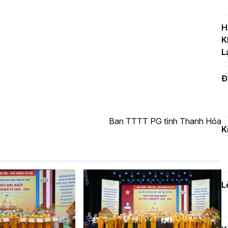
T
c
H
H
K
L
Đ
H
c
n
Ban TTTT PG tỉnh Thanh Hóa
K
Đ
t
đ
L
H