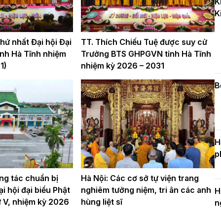
K
k
K
D
ứ nhất Đại hội Đại
TT. Thích Chiếu Tuệ được suy cử
nh Hà Tĩnh nhiệm
Trưởng BTS GHPGVN tỉnh Hà Tĩnh
C
1)
nhiệm kỳ 2026 – 2031
c
n
B
H
p
ng tác chuẩn bị
Hà Nội: Các cơ sở tự viện trang
i hội đại biểu Phật
nghiêm tưởng niệm, tri ân các anh
H
hứ V, nhiệm kỳ 2026
hùng liệt sĩ
n