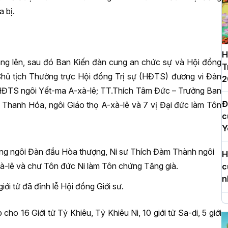
a bị.
H
ang lên, sau đó Ban Kiến đàn cung an chức sự và Hội đồng
T
Chủ tịch Thường trực Hội đồng Trị sự (HĐTS) đương vi Đàn
2
HĐTS ngôi Yết-ma A-xà-lê; TT.Thích Tâm Đức – Trưởng Ban
Đ
 Thanh Hóa, ngôi Giáo thọ A-xà-lê và 7 vị Đại đức làm Tôn
c
Y
ung ngôi Đàn đầu Hòa thượng, Ni sư Thích Đàm Thành ngôi
H
à-lê và chư Tôn đức Ni làm Tôn chứng Tăng già.
c
n
giới tử đã đỉnh lễ Hội đồng Giới sư.
H
 cho 16 Giới tử Tỷ Khiêu, Tỷ Khiêu Ni, 10 giới tử Sa-di, 5 giới
d