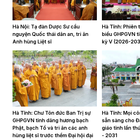
Hà Nội: Tạ đàn Dược Sư cầu
Hà Tĩnh: Phiên th
nguyện Quốc thái dân an, tri ân
biểu GHPGVN tỉ
Anh hùng Liệt sĩ
kỳ V (2026-203
Hà Tĩnh: Chư Tôn đức Ban Trị sự
Hà Tĩnh: Mọi cô
GHPGVN tỉnh dâng hương bạch
sẵn sàng cho Đạ
Phật, bạch Tổ và tri ân các anh
giáo tỉnh lần t
hùng liệt sĩ trước thềm Đại hội đại
- 2031