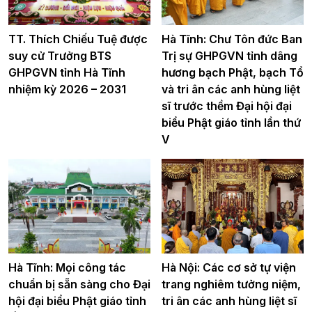
TT. Thích Chiếu Tuệ được
Hà Tĩnh: Chư Tôn đức Ban
suy cử Trưởng BTS
Trị sự GHPGVN tỉnh dâng
GHPGVN tỉnh Hà Tĩnh
hương bạch Phật, bạch Tổ
nhiệm kỳ 2026 – 2031
và tri ân các anh hùng liệt
sĩ trước thềm Đại hội đại
biểu Phật giáo tỉnh lần thứ
V
Hà Tĩnh: Mọi công tác
Hà Nội: Các cơ sở tự viện
chuẩn bị sẵn sàng cho Đại
trang nghiêm tưởng niệm,
hội đại biểu Phật giáo tỉnh
tri ân các anh hùng liệt sĩ