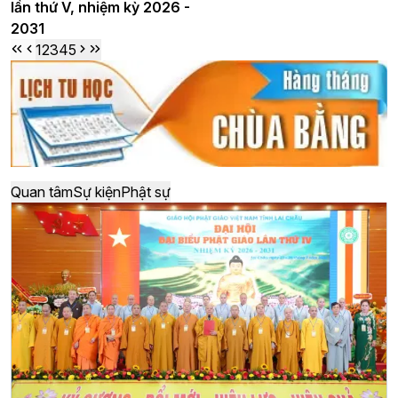
lần thứ V, nhiệm kỳ 2026 -
2031
1
2
3
4
5
Quan tâm
Sự kiện
Phật sự