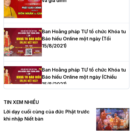
và gia đình
Hòa thượng Thích Quảng Tùng tái đắc
cử Trưởng BTS GHPGVN thành phố Hải
Phòng nhiệm kỳ 2026 – 2031
Ban Hoằng pháp TƯ tổ chức Khóa tu
Báo hiếu Online một ngày (Tối
15/8/2021)
Thượng tọa Thích Tâm Chính được suy
cử tân Trưởng ban Trị sự GHPGVN tỉnh
Thanh Hóa nhiệm kỳ 2026 - 2031
Ban Hoằng pháp TƯ tổ chức Khóa tu
Báo hiếu Online một ngày (Chiều
15/8/2021)
Hà Nội: Tăng Ni Trường hạ Bồ Đề trang
nghiêm tác pháp Tiền an cư PL.2570 –
TIN XEM NHIỀU
DL.2026
Ban Hoằng pháp TƯ tổ chức Khóa tu
Lời dạy cuối cùng của đức Phật trước
Báo hiếu Online một ngày (Sáng
khi nhập Niết bàn
15/8/2021)
Thứ trưởng Bộ Dân tộc và Tôn giáo