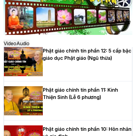
Hà Nội: Ngày tu học cuối cùng khép lại
khóa sinh hoạt Phật pháp mùa hè lần
thứ XIV tại chùa Bằng
Video
Audio
Phật giáo chính tín phần 12: 5 cấp bậc
giáo dục Phật giáo (Ngũ thừa)
Học yêu thương trong ngày tu tập thứ
tư của Khóa sinh hoạt Phật pháp mùa
hè tại chùa Bằng
Phật giáo chính tín phần 11: Kinh
Thiện Sinh (Lễ 6 phương)
HT.Thích Thọ Lạc được suy cử làm tân
Trưởng BTS GHPGVN tỉnh Nghệ An
nhiệm kỳ 2026 – 2031
Phật giáo chính tín phần 10: Hôn nhân