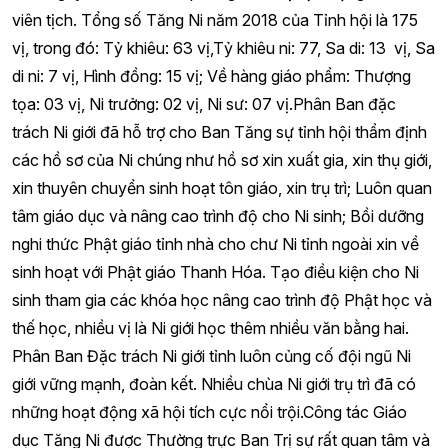
viên tịch. Tổng số Tăng Ni năm 2018 của Tỉnh hội là 175
vị, trong đó: Tỷ khiêu: 63 vị,Tỷ khiêu ni: 77, Sa di: 13 vị, Sa
di ni: 7 vị, Hình đồng: 15 vị; Về hàng giáo phẩm: Thượng
tọa: 03 vị, Ni trưởng: 02 vị, Ni sư: 07 vị.Phân Ban đặc
trách Ni giới đã hỗ trợ cho Ban Tăng sự tỉnh hội thẩm định
các hồ sơ của Ni chúng như hồ sơ xin xuất gia, xin thụ giới,
xin thuyên chuyển sinh hoạt tôn giáo, xin trụ trì; Luôn quan
tâm giáo dục và nâng cao trình độ cho Ni sinh; Bồi dưỡng
nghi thức Phật giáo tỉnh nhà cho chư Ni tỉnh ngoài xin về
sinh hoạt với Phật giáo Thanh Hóa. Tạo điều kiện cho Ni
sinh tham gia các khóa học nâng cao trình độ Phật học và
thế học, nhiều vị là Ni giới học thêm nhiều văn bằng hai.
Phân Ban Đặc trách Ni giới tỉnh luôn củng cố đội ngũ Ni
giới vững mạnh, đoàn kết. Nhiều chùa Ni giới trụ trì đã có
những hoạt động xã hội tích cực nổi trội.Công tác Giáo
dục Tăng Ni được Thường trực Ban Trị sự rất quan tâm và