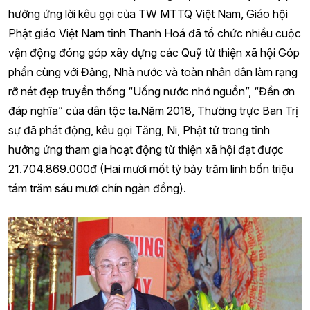
hưởng ứng lời kêu gọi của TW MTTQ Việt Nam, Giáo hội
Phật giáo Việt Nam tỉnh Thanh Hoá đã tổ chức nhiều cuộc
vận động đóng góp xây dựng các Quỹ từ thiện xã hội Góp
phần cùng với Đảng, Nhà nước và toàn nhân dân làm rạng
rỡ nét đẹp truyền thống “Uống nước nhớ nguồn”, “Đền ơn
đáp nghĩa” của dân tộc ta.Năm 2018, Thường trực Ban Trị
sự đã phát động, kêu gọi Tăng, Ni, Phật tử trong tỉnh
hưởng ứng tham gia hoạt động từ thiện xã hội đạt được
21.704.869.000đ (Hai mươi mốt tỷ bảy trăm linh bốn triệu
tám trăm sáu mươi chín ngàn đồng).