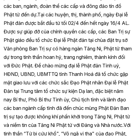
các ban, ngành, đoàn thể các cấp và đông đảo tín đồ
Phật tử đến dự.Tại các huyện, thị, thành phố, ngày Đại lễ
Phật đản được bắt đầu từ tối 02/4 đến hết ngày 16/4 AL.
Được sự giúp đỡ của chính quyền các cấp, các Ban Trị sự
Phật giáo đều tổ chức Đại lễ Phật đản tại chùa đặt trụ sở
Văn phòng Ban Trị sự có hàng ngàn Tăng Ni, Phật tử tham
dự trong tinh thần hoan hỷ, trang nghiêm, thành kính đối
với Đức Phật. Để chào mừng đại lễ Phật đản Tỉnh uỷ,
HĐND, UBND, UBMTTQ tỉnh Thanh Hoá đã tổ chức gặp
mặt giao lưu với các chức sắc Đạo Phật nhân Đại lễ Phật
Đản tại Trung tâm tổ chức sự kiện Dạ lan, đặc biệt năm
nay Bí thư, Phó Bí thư Tỉnh ủy, Chủ tịch tỉnh và lãnh đạo
các ban ngành cấp tỉnh đã đến chúc mùng Phật Đản Ban
trị sự tạo được không khí phấn khởi trong Tăng Ni, Phật tử
và niềm tin của Tăng Ni Phật tử với Đảng và Nhà nước.Với
tinh thần “Từ bi cứư khổ", “Vô ngã vị tha" của đạo Phật,