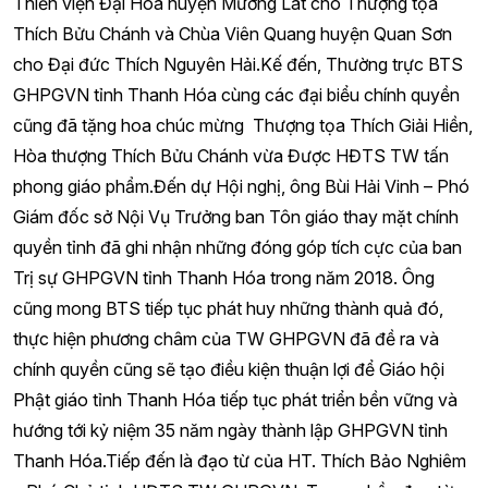
Thiền viện Đại Hóa huyện Mường Lát cho Thượng tọa
Thích Bửu Chánh và Chùa Viên Quang huyện Quan Sơn
cho Đại đức Thích Nguyên Hải.Kế đến, Thường trực BTS
GHPGVN tỉnh Thanh Hóa cùng các đại biểu chính quyền
cũng đã tặng hoa chúc mừng Thượng tọa Thích Giải Hiền,
Hòa thượng Thích Bửu Chánh vừa Được HĐTS TW tấn
phong giáo phẩm.Đến dự Hội nghị, ông Bùi Hải Vinh – Phó
Giám đốc sở Nội Vụ Trưởng ban Tôn giáo thay mặt chính
quyền tỉnh đã ghi nhận những đóng góp tích cực của ban
Trị sự GHPGVN tỉnh Thanh Hóa trong năm 2018. Ông
cũng mong BTS tiếp tục phát huy những thành quả đó,
thực hiện phương châm của TW GHPGVN đã đề ra và
chính quyền cũng sẽ tạo điều kiện thuận lợi để Giáo hội
Phật giáo tỉnh Thanh Hóa tiếp tục phát triển bền vững và
hướng tới kỷ niệm 35 năm ngày thành lập GHPGVN tỉnh
Thanh Hóa.Tiếp đến là đạo từ của HT. Thích Bảo Nghiêm