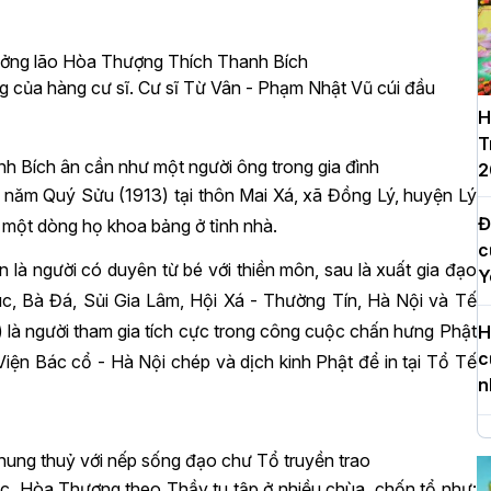
Trưởng lão Hòa Thượng Thích Thanh Bích
g của hàng cư sĩ. Cư sĩ Từ Vân - Phạm Nhật Vũ cúi đầu
H
T
nh Bích ân cần như một người ông trong gia đình
2
 năm Quý Sửu (1913) tại thôn Mai Xá, xã Đồng Lý, huyện Lý
Đ
à một dòng họ khoa bảng ở tỉnh nhà.
c
là người có duyên từ bé với thiền môn, sau là xuất gia đạo
Y
húc, Bà Đá, Sủi Gia Lâm, Hội Xá - Thường Tín, Hà Nội và Tế
là người tham gia tích cực trong công cuộc chấn hưng Phật
H
c
ện Bác cổ - Hà Nội chép và dịch kinh Phật để in tại Tổ Tế
n
H
hung thuỷ với nếp sống đạo chư Tổ truyền trao
d
úc. Hòa Thượng theo Thầy tu tập ở nhiều chùa, chốn tổ như: