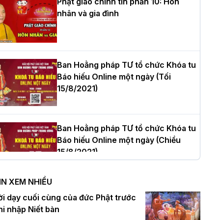
Phật giáo chính tín phần 10: Hôn
nhân và gia đình
òa thượng Thích Quảng Tùng tái đắc
ử Trưởng BTS GHPGVN thành phố Hải
hòng nhiệm kỳ 2026 – 2031
Ban Hoằng pháp TƯ tổ chức Khóa tu
Báo hiếu Online một ngày (Tối
15/8/2021)
hượng tọa Thích Tâm Chính được suy
ử tân Trưởng ban Trị sự GHPGVN tỉnh
hanh Hóa nhiệm kỳ 2026 - 2031
Ban Hoằng pháp TƯ tổ chức Khóa tu
Báo hiếu Online một ngày (Chiều
15/8/2021)
à Nội: Tăng Ni Trường hạ Bồ Đề trang
ghiêm tác pháp Tiền an cư PL.2570 –
IN XEM NHIỀU
L.2026
Ban Hoằng pháp TƯ tổ chức Khóa tu
ời dạy cuối cùng của đức Phật trước
Báo hiếu Online một ngày (Sáng
hi nhập Niết bàn
15/8/2021)