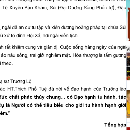
đ
nh Tế Xuyên Bảo Khám, Sủi (Đại Dương Sùng Phúc tự), Đậu
H
ngài đã an cư tu tập và xiển dương hoằng pháp tại chùa Sủi
k
ú xứ tổ đình Hội Xá, nơi ngài viên tịch.
t
nh rất khiêm cung và giản dị. Cuộc sống hàng ngày của ngài
V
o nâu sồng, trai giới nghiêm mật. Hòa thượng là tấm gương
i theo.
H
t
h
ạ sư Trương Lộ
lão HT.Thích Phổ Tuệ đã nói về đạo hạnh của Trưởng lão
đức chất phác thủy chung… có Đạo hạnh tu hành, tác
 là Người có thể tiêu biểu cho giới tu hành hạnh giới
H
hiêm
.”
T
n
Tổng hợp