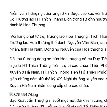
Niềm vui, những nụ cười rạng rỡ khi được tiếp xúc với 
Cố Trưởng lão HT.Thích Thanh Bích trong sự kính ngưỡn
đảnh lễ Hòa Thượng
Với hàng phật tử trẻ, Trưởng lão Hòa Thượng Thích Tha
Trưởng lão Hoà thượng thế danh Nguyễn Văn Bích, sinh
Nhân, tỉnh Hà Nam. Dòng họ Nguyễn của Hòa thượng l
Đời thứ 9 trong dòng họ của Hòa thượng có cụ Duy Tiến 
hiệu là HT.Thích Thông Tiến, trụ trì các chùa Thiên P
Xuyên ở Hà Nam. HT.Thích Thông Tiến (Tổ Thiên Phúc) 
giáo những năm 40 thế kỷ XX. Ngài thường xuyên vào Vi
Xuyên Hà Nam nhằm cung cấp cho các chùa.
Bậc Xuất trần Thượng sĩ suốt một một đời khiêm cung, c
Năm Hòa thượng 13 tuổi, ngài xuất gia với Tổ Thiên Ph