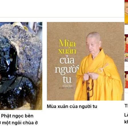
H
c
P
T
c
T
H
n
T
Mùa xuân của người tu
D
L
g Phật ngọc bên
k
ở một ngôi chùa ở