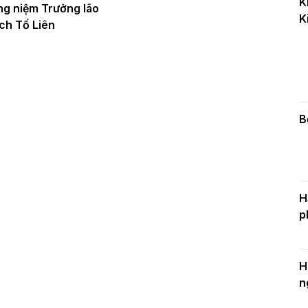
K
k
ng niệm Trưởng lão
K
D
ch Tố Liên
C
c
n
B
H
p
H
n