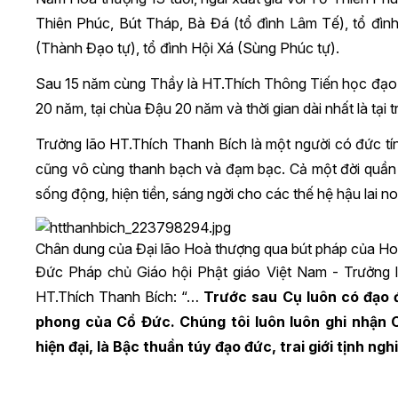
Thiên Phúc, Bút Tháp, Bà Đá (tổ đình Lâm Tế), tổ đì
(Thành Đạo tự), tổ đình Hội Xá (Sùng Phúc tự).
Sau 15 năm cùng Thầy là HT.Thích Thông Tiến học đạo, 
20 năm, tại chùa Đậu 20 năm và thời gian dài nhất là tại tr
Trưởng lão HT.Thích Thanh Bích là một người có đức tí
cũng vô cùng thanh bạch và đạm bạc. Cả một đời quần á
sống động, hiện tiền, sáng ngời cho các thế hệ hậu lai no
Chân dung của Đại lão Hoà thượng qua bút pháp của Ho
Đức Pháp chủ Giáo hội Phật giáo Việt Nam - Trưởng 
HT.Thích Thanh Bích: “…
Trước sau Cụ luôn có đạo 
phong của Cổ Đức. Chúng tôi luôn luôn ghi nhận Cụ
hiện đại, là Bậc thuần túy đạo đức, trai giới tịnh ng