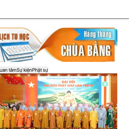
uan tâm
Sự kiện
Phật sự