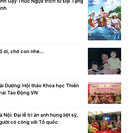
và bình đẳng trong Phật giáo
inh Gậy Thúc Ngựa trích từ Đại Tạng
ính mừng Đại lễ Phật đản PL.2570 –
inh
L.2026
ác cơ quan, ban, ngành Thành phố
Phật giáo chính tín Phần 7: Luật nhân
húc mừng BTS GHPGVN TP. Hà Nội
quả
hân mùa Phật đản PL.2570
ố ơi, chờ con nhé…
ải Dương: Hội thảo Khoa học Thiền
hái Tào Động VN
à Nội: Đại lễ tri ân anh hùng liệt sỹ,
gười có công với Tổ quốc