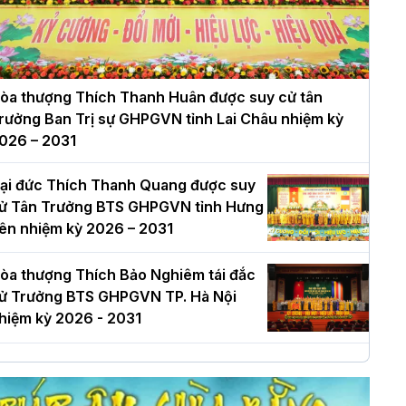
òa thượng Thích Thanh Huân được suy cử tân
rưởng Ban Trị sự GHPGVN tỉnh Lai Châu nhiệm kỳ
026 – 2031
ại đức Thích Thanh Quang được suy
ử Tân Trưởng BTS GHPGVN tỉnh Hưng
ên nhiệm kỳ 2026 – 2031
òa thượng Thích Bảo Nghiêm tái đắc
ử Trưởng BTS GHPGVN TP. Hà Nội
hiệm kỳ 2026 - 2031
à Nội: Long trọng lễ khởi công xây
ựng Trung tâm văn hóa Phật giáo Thủ