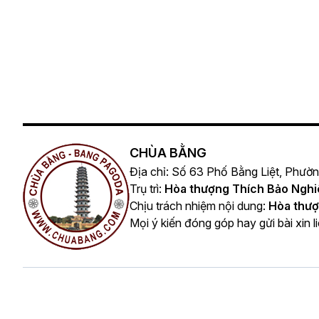
CHÙA BẰNG
Địa chỉ: Số 63 Phố Bằng Liệt, Phườ
Trụ trì:
Hòa thượng Thích Bảo Ngh
Chịu trách nhiệm nội dung:
Hòa thượ
Mọi ý kiến đóng góp hay gửi bài xin l