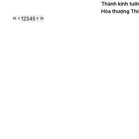
Thành kính tưở
Hòa thượng Thí
1
2
3
4
5