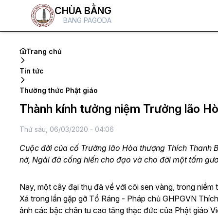
CHÙA BẰNG
BANG PAGODA
Trang chủ
Tin tức
Thường thức Phật giáo
Thành kính tưởng niệm Trưởng lão H
Thứ sáu, 06/03/2020 - 04:06
Cuộc đời của cố Trưởng lão Hòa thượng Thích Thanh Bí
nở, Ngài đã cống hiến cho đạo và cho đời một tấm gươ
Nay, một cây đại thụ đã về với cõi sen vàng, trong niềm t
Xá trong lần gặp gỡ Tổ Ráng - Pháp chủ GHPGVN Thích P
ảnh các bậc chân tu cao tăng thạc đức của Phật giáo Việ