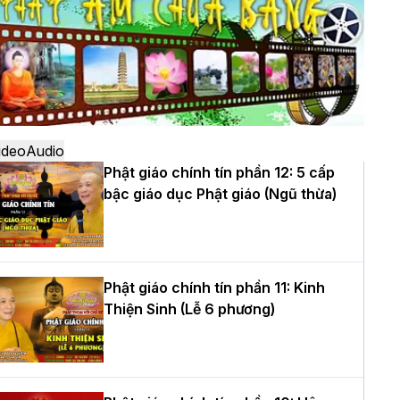
ô
à Nội: Ngày tu học cuối cùng khép lại
hóa sinh hoạt Phật pháp mùa hè lần
hứ XIV tại chùa Bằng
ideo
Audio
Phật giáo chính tín phần 12: 5 cấp
bậc giáo dục Phật giáo (Ngũ thừa)
ọc yêu thương trong ngày tu tập thứ
ư của Khóa sinh hoạt Phật pháp mùa
è tại chùa Bằng
Phật giáo chính tín phần 11: Kinh
Thiện Sinh (Lễ 6 phương)
T.Thích Thọ Lạc được suy cử làm tân
rưởng BTS GHPGVN tỉnh Nghệ An
hiệm kỳ 2026 – 2031