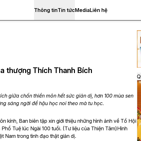
Thông tin
Tin tức
Media
Liên hệ
òa thượng Thích Thanh Bích
Q
ch giữa chốn thiền môn hết sức giản dị, hơn 100 mùa sen
ng sáng ngời để hậu học noi theo mà tu học.
ôn kính, Ban biên tập xin giới thiệu những hình ảnh về Tổ Hội
hổ Tuệ lúc Ngài 100 tuổi. (Tư liệu của Thiện Tâm)Hình
t Nam trong tình đạo thật giản dị.